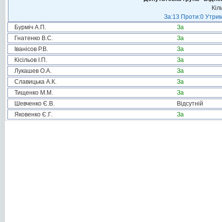
Кіл
За:13 Проти:0 Утрим
Бурміч А.П.
За
Гнатенко В.С.
За
Іванісов Р.В.
За
Кісільов І.П.
За
Лукашев О.А.
За
Славицька А.К.
За
Тищенко М.М.
За
Шевченко Є.В.
Відсутній
Яковенко Є.Г.
За