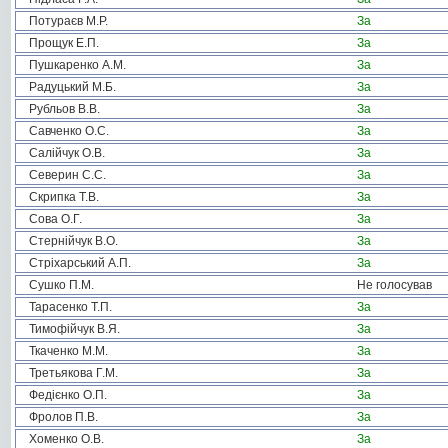
Потураєв М.Р.
За
Прощук Е.П.
За
Пушкаренко А.М.
За
Радуцький М.Б.
За
Рубльов В.В.
За
Савченко О.С.
За
Салійчук О.В.
За
Северин С.С.
За
Скрипка Т.В.
За
Сова О.Г.
За
Стернійчук В.О.
За
Стріхарський А.П.
За
Сушко П.М.
Не голосував
Тарасенко Т.П.
За
Тимофійчук В.Я.
За
Ткаченко М.М.
За
Третьякова Г.М.
За
Федієнко О.П.
За
Фролов П.В.
За
Хоменко О.В.
За