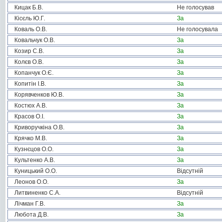
Кицак Б.В.
Не голосував
Кісєль Ю.Г.
За
Коваль О.В.
Не голосувала
Ковальчук О.В.
За
Козир С.В.
За
Колєв О.В.
За
Копанчук О.Є.
За
Копитін І.В.
За
Корявченков Ю.В.
За
Костюх А.В.
За
Красов О.І.
За
Криворучкіна О.В.
За
Крячко М.В.
За
Кузнєцов О.О.
За
Культенко А.В.
За
Куницький О.О.
Відсутній
Леонов О.О.
За
Литвиненко С.А.
Відсутній
Лічман Г.В.
За
Любота Д.В.
За