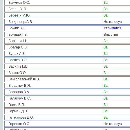
Бакумов О.С.
За
Безгін В.Ю.
За
Березін М.Ю.
За
Богданець А.В.
Не голосував
Божик В.І.
Утримався
Бондар Г.В.
Відсутня
Борзова І.Н.
За
Брагар Є.В.
За
Булах Л.В.
За
Вагнєр В.О.
За
Василів І.В.
За
Васюк О.О.
За
Веніславський Ф.В.
За
Вірастюк В.Я.
За
Воронов В.А.
За
Галайчук В.С.
За
Гевко В.Л.
За
Герман Д.В.
За
Гетманцев Д.О.
За
Горенюк О.О.
Не голосував