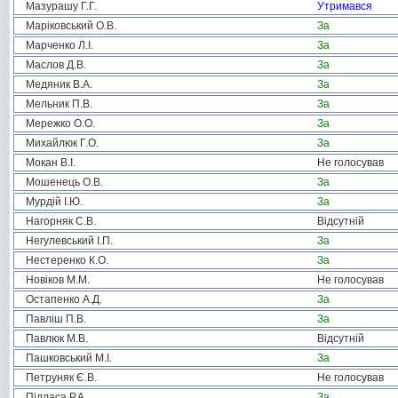
Мазурашу Г.Г.
Утримався
Маріковський О.В.
За
Марченко Л.І.
За
Маслов Д.В.
За
Медяник В.А.
За
Мельник П.В.
За
Мережко О.О.
За
Михайлюк Г.О.
За
Мокан В.І.
Не голосував
Мошенець О.В.
За
Мурдій І.Ю.
За
Нагорняк С.В.
Відсутній
Негулевський І.П.
За
Нестеренко К.О.
За
Новіков М.М.
Не голосував
Остапенко А.Д.
За
Павліш П.В.
За
Павлюк М.В.
Відсутній
Пашковський М.І.
За
Петруняк Є.В.
Не голосував
Підласа Р.А.
За