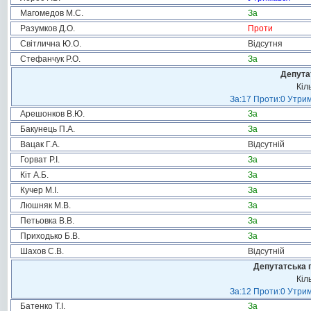
Магомедов М.С.
За
Разумков Д.О.
Проти
Світлична Ю.О.
Відсутня
Стефанчук Р.О.
За
Депута
Кіл
За:17 Проти:0 Утрим
Арешонков В.Ю.
За
Бакунець П.А.
За
Вацак Г.А.
Відсутній
Горват Р.І.
За
Кіт А.Б.
За
Кучер М.І.
За
Люшняк М.В.
За
Петьовка В.В.
За
Приходько Б.В.
За
Шахов С.В.
Відсутній
Депутатська 
Кіл
За:12 Проти:0 Утрим
Батенко Т.І.
За