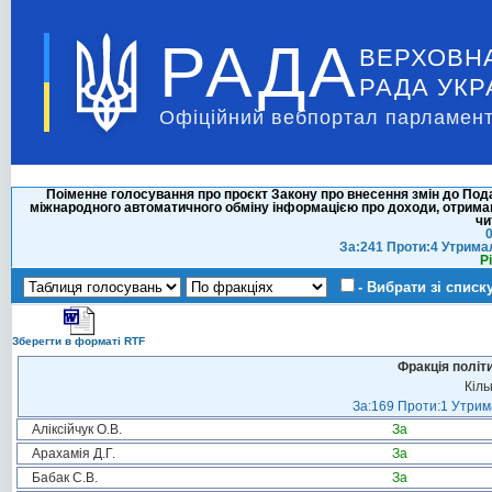
РАДА
ВЕРХОВН
РАДА УКР
Офіційний вебпортал парламент
Поіменне голосування про проєкт Закону про внесення змін до Под
міжнародного автоматичного обміну інформацією про доходи, отриман
чи
0
За:241 Проти:4 Утрима
Р
- Вибрати зі списк
Зберегти в форматі RTF
Фракція політ
Кіль
За:169 Проти:1 Утрима
Аліксійчук О.В.
За
Арахамія Д.Г.
За
Бабак С.В.
За