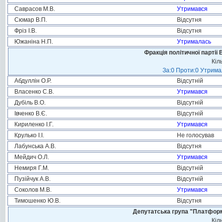
Саврасов М.В.
Утримався
Сюмар В.П.
Відсутня
Фріз І.В.
Відсутня
Южаніна Н.П.
Утрималась
Фракція політичної партії
Кіл
За:0 Проти:0 Утримал
Абдуллін О.Р.
Відсутній
Власенко С.В.
Утримався
Дубіль В.О.
Відсутній
Івченко В.Є.
Відсутній
Кириленко І.Г.
Утримався
Крулько І.І.
Не голосував
Лабунська А.В.
Відсутня
Мейдич О.Л.
Утримався
Немиря Г.М.
Відсутній
Пузійчук А.В.
Відсутній
Соколов М.В.
Утримався
Тимошенко Ю.В.
Відсутня
Депутатська група "Платформа
Кіл