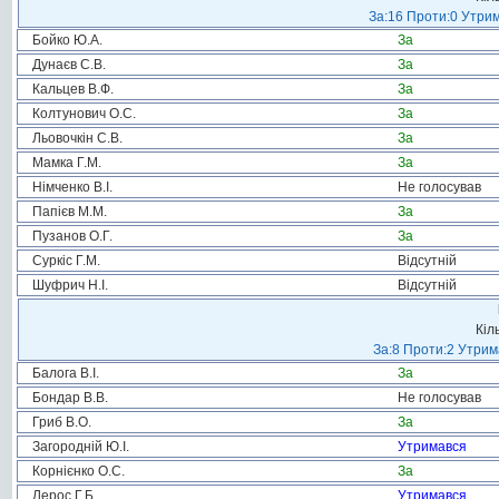
За:16 Проти:0 Утрим
Бойко Ю.А.
За
Дунаєв С.В.
За
Кальцев В.Ф.
За
Колтунович О.С.
За
Льовочкін С.В.
За
Мамка Г.М.
За
Німченко В.І.
Не голосував
Папієв М.М.
За
Пузанов О.Г.
За
Суркіс Г.М.
Відсутній
Шуфрич Н.І.
Відсутній
Кіл
За:8 Проти:2 Утрим
Балога В.І.
За
Бондар В.В.
Не голосував
Гриб В.О.
За
Загородній Ю.І.
Утримався
Корнієнко О.С.
За
Лерос Г.Б.
Утримався