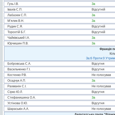
Гузь І.В.
За
Івахів С.П.
Відсутній
Лабазюк С.П.
За
М’ялик В.Н.
За
Рудик С.Я.
Відсутній
Торохтій Б.Г.
Відсутній
Чайківський І.А.
За
Юрчишин П.В.
За
Фракція п
Кіл
За:6 Проти:0 Утрим
Бобровська С.А.
Відсутня
Васильченко Г.І.
Відсутня
Костенко Р.В.
Не голосував
Осадчук А.П.
За
Рахманін С.І.
Не голосував
Сірко Ю.Л.
Відсутня
Стефанишина О.А.
За
Устінова О.Ю.
Відсутня
Шараськін А.А.
Не голосував
Депутатська група "Віднов