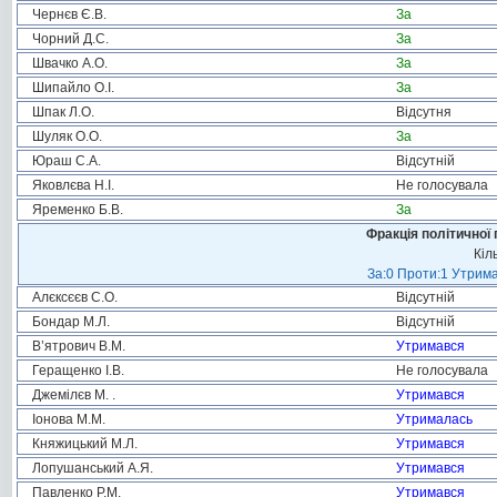
Чернєв Є.В.
За
Чорний Д.С.
За
Швачко А.О.
За
Шипайло О.І.
За
Шпак Л.О.
Відсутня
Шуляк О.О.
За
Юраш С.А.
Відсутній
Яковлєва Н.І.
Не голосувала
Яременко Б.В.
За
Фракція політичної 
Кіл
За:0 Проти:1 Утрима
Алєксєєв С.О.
Відсутній
Бондар М.Л.
Відсутній
В’ятрович В.М.
Утримався
Геращенко І.В.
Не голосувала
Джемілєв М. .
Утримався
Іонова М.М.
Утрималась
Княжицький М.Л.
Утримався
Лопушанський А.Я.
Утримався
Павленко Р.М.
Утримався