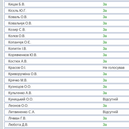
Кицак Б.В.
За
Кісєль Ю.Г.
За
Коваль О.В.
За
Ковальчук О.В.
За
Козир С.В.
За
Колєв О.В.
За
Копанчук О.Є.
За
Копитін І.В.
За
Корявченков Ю.В.
За
Костюх А.В.
За
Красов О.І.
Не голосував
Криворучкіна О.В.
За
Крячко М.В.
За
Кузнєцов О.О.
За
Культенко А.В.
За
Куницький О.О.
Відсутній
Леонов О.О.
За
Литвиненко С.А.
Відсутній
Лічман Г.В.
За
Любота Д.В.
За