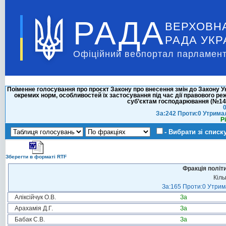
РАДА
ВЕРХОВН
РАДА УКР
Офіційний вебпортал парламент
Поіменне голосування про проєкт Закону про внесення змін до Закону 
окремих норм, особливостей їх застосування під час дії правового 
суб’єктам господарювання (№143
0
За:242 Проти:0 Утрима
Р
- Вибрати зі списк
Зберегти в форматі RTF
Фракція політ
Кіль
За:165 Проти:0 Утрима
Аліксійчук О.В.
За
Арахамія Д.Г.
За
Бабак С.В.
За