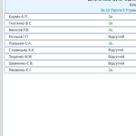
Кіл
За:10 Проти:0 Утрим
Бурміч А.П.
За
Гнатенко В.С.
За
Іванісов Р.В.
За
Кісільов І.П.
Відсутній
Лукашев О.А.
За
Славицька А.К.
Відсутня
Тищенко М.М.
Відсутній
Шевченко Є.В.
Відсутній
Яковенко Є.Г.
За