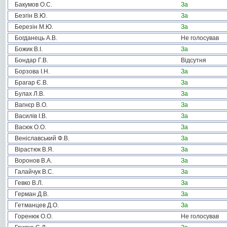
Бакумов О.С.
За
Безгін В.Ю.
За
Березін М.Ю.
За
Богданець А.В.
Не голосував
Божик В.І.
За
Бондар Г.В.
Відсутня
Борзова І.Н.
За
Брагар Є.В.
За
Булах Л.В.
За
Вагнєр В.О.
За
Василів І.В.
За
Васюк О.О.
За
Веніславський Ф.В.
За
Вірастюк В.Я.
За
Воронов В.А.
За
Галайчук В.С.
За
Гевко В.Л.
За
Герман Д.В.
За
Гетманцев Д.О.
За
Горенюк О.О.
Не голосував