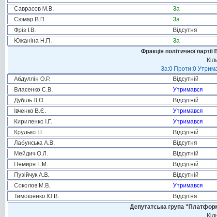
Саврасов М.В.
За
Сюмар В.П.
За
Фріз І.В.
Відсутня
Южаніна Н.П.
За
Фракція політичної партії
Кіл
За:0 Проти:0 Утрима
Абдуллін О.Р.
Відсутній
Власенко С.В.
Утримався
Дубіль В.О.
Відсутній
Івченко В.Є.
Утримався
Кириленко І.Г.
Утримався
Крулько І.І.
Відсутній
Лабунська А.В.
Відсутня
Мейдич О.Л.
Відсутній
Немиря Г.М.
Відсутній
Пузійчук А.В.
Відсутній
Соколов М.В.
Утримався
Тимошенко Ю.В.
Відсутня
Депутатська група "Платформа
Кіл