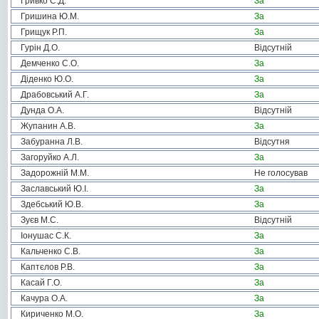
Гривко С.Д.
За
Гришина Ю.М.
За
Грищук Р.П.
За
Гурін Д.О.
Відсутній
Демченко С.О.
За
Діденко Ю.О.
За
Драбовський А.Г.
За
Дунда О.А.
Відсутній
Жупанин А.В.
За
Забуранна Л.В.
Відсутня
Загоруйко А.Л.
За
Задорожній М.М.
Не голосував
Заславський Ю.І.
За
Здебський Ю.В.
За
Зуєв М.С.
Відсутній
Іонушас С.К.
За
Кальченко С.В.
За
Каптєлов Р.В.
За
Касай Г.О.
За
Качура О.А.
За
Кириченко М.О.
За