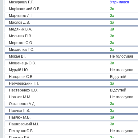
Мазурашу Г.Г.
Утримався
Маріковський О.В.
За
Марченко Л.І.
За
Маслов Д.В.
За
Медяник В.А.
За
Мельник П.В.
За
Мережко О.О.
За
Михайлюк Г.О.
За
Мокан В.І.
Не голосував
Мошенець О.В.
За
Мурдій І.Ю.
Не голосував
Нагорняк С.В.
Відсутній
Негулевський І.П.
За
Нестеренко К.О.
Відсутній
Новіков М.М.
Не голосував
Остапенко А.Д.
За
Павліш П.В.
За
Павлюк М.В.
За
Пашковський М.І.
За
Петруняк Є.В.
Не голосував
Підласа Р.А.
За