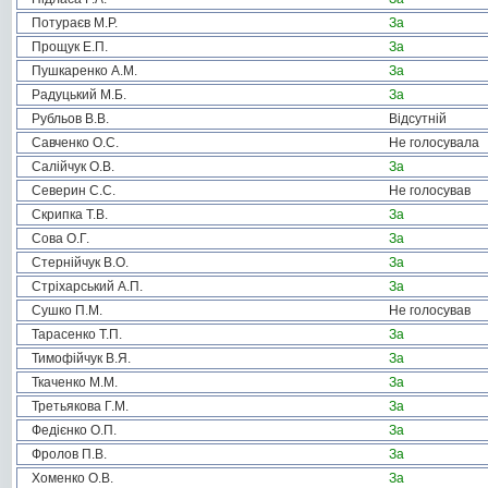
Потураєв М.Р.
За
Прощук Е.П.
За
Пушкаренко А.М.
За
Радуцький М.Б.
За
Рубльов В.В.
Відсутній
Савченко О.С.
Не голосувала
Салійчук О.В.
За
Северин С.С.
Не голосував
Скрипка Т.В.
За
Сова О.Г.
За
Стернійчук В.О.
За
Стріхарський А.П.
За
Сушко П.М.
Не голосував
Тарасенко Т.П.
За
Тимофійчук В.Я.
За
Ткаченко М.М.
За
Третьякова Г.М.
За
Федієнко О.П.
За
Фролов П.В.
За
Хоменко О.В.
За