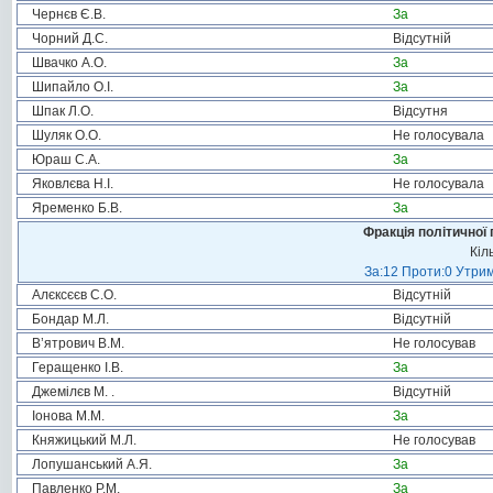
Чернєв Є.В.
За
Чорний Д.С.
Відсутній
Швачко А.О.
За
Шипайло О.І.
За
Шпак Л.О.
Відсутня
Шуляк О.О.
Не голосувала
Юраш С.А.
За
Яковлєва Н.І.
Не голосувала
Яременко Б.В.
За
Фракція політичної 
Кіл
За:12 Проти:0 Утрим
Алєксєєв С.О.
Відсутній
Бондар М.Л.
Відсутній
В’ятрович В.М.
Не голосував
Геращенко І.В.
За
Джемілєв М. .
Відсутній
Іонова М.М.
За
Княжицький М.Л.
Не голосував
Лопушанський А.Я.
За
Павленко Р.М.
За