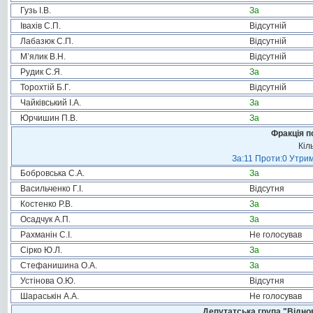
Гузь І.В.
За
Івахів С.П.
Відсутній
Лабазюк С.П.
Відсутній
М’ялик В.Н.
Відсутній
Рудик С.Я.
За
Торохтій Б.Г.
Відсутній
Чайківський І.А.
За
Юрчишин П.В.
За
Фракція п
Кіл
За:11 Проти:0 Утрим
Бобровська С.А.
За
Васильченко Г.І.
Відсутня
Костенко Р.В.
За
Осадчук А.П.
За
Рахманін С.І.
Не голосував
Сірко Ю.Л.
За
Стефанишина О.А.
За
Устінова О.Ю.
Відсутня
Шараськін А.А.
Не голосував
Депутатська група "Віднов