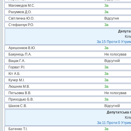
Магомедов М.С.
За
Разумков Д.О.
За
Світлична Ю.О.
Відсутня
Стефанчук Р.О.
За
Депута
Кіл
За:15 Проти:0 Утрим
Арешонков В.Ю.
За
Бакунець П.А.
Не голосував
Вацак Г.А.
Відсутній
Горват Р.І.
За
Кіт А.Б.
За
Кучер М.І.
За
Люшняк М.В.
За
Петьовка В.В.
Не голосував
Приходько Б.В.
За
Шахов С.В.
Відсутній
Депутатська 
Кіл
За:11 Проти:0 Утрим
Батенко Т.І.
За