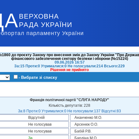
ДА
ВЕРХОВНА
РАДА УКРАЇНИ
ебпортал парламенту України
1860 до проєкту Закону про внесення змін до Закону України "Про Держав
фінансового забезпечення сектору безпеки і оборони (№15224)
09.06.2026 16:57
За:15 Проти:0 Утрималися:0 Не голосували:214 Всього:229
Рішення не прийнято
- Вибрати зі списку
Фракція політичної партії "СЛУГА НАРОДУ"
Кількість депутатів: 228
За:8 Проти:0 Утрималися:0 Не голосували:137 Відсутні:83
Відсутній
Ананченко М.О.
Не голосував
Арсенюк О.О.
Не голосував
Бабій Р.В.
За
Бардіна М.О.