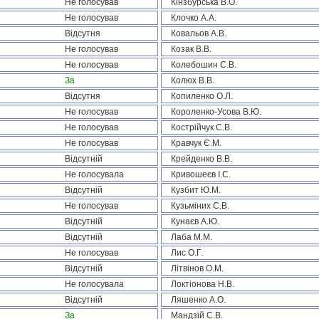
Не голосував
Кінзбурська В.О.
Не голосував
Клочко А.А.
Відсутня
Ковальов А.В.
Не голосував
Козак В.В.
Не голосував
Колебошин С.В.
За
Колюх В.В.
Відсутня
Копиленко О.Л.
Не голосував
Короленко-Усова В.Ю.
Не голосував
Кострійчук С.В.
Не голосував
Кравчук Є.М.
Відсутній
Крейденко В.В.
Не голосувала
Кривошеєв І.С.
Відсутній
Кузбит Ю.М.
Не голосував
Кузьміних С.В.
Відсутній
Кунаєв А.Ю.
Відсутній
Лаба М.М.
Не голосував
Лис О.Г.
Відсутній
Літвінов О.М.
Не голосувала
Локтіонова Н.В.
Відсутній
Ляшенко А.О.
За
Мандзій С.В.