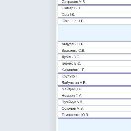
Саврасов М.В.
Сюмар В.П.
Фріз І.В.
Южаніна Н.П.
Абдуллін О.Р.
Власенко С.В.
Дубіль В.О.
Івченко В.Є.
Кириленко І.Г.
Крулько І.І.
Лабунська А.В.
Мейдич О.Л.
Немиря Г.М.
Пузійчук А.В.
Соколов М.В.
Тимошенко Ю.В.