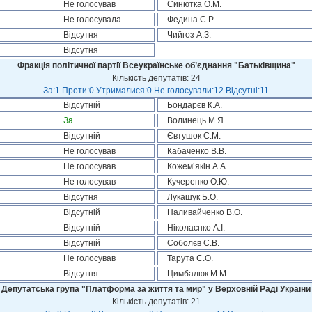
Не голосував
Синютка О.М.
Не голосувала
Федина С.Р.
Відсутня
Чийгоз А.З.
Відсутня
Фракція політичної партії Всеукраїнське об’єднання "Батьківщина"
Кількість депутатів: 24
За:1 Проти:0 Утрималися:0 Не голосували:12 Відсутні:11
Відсутній
Бондарєв К.А.
За
Волинець М.Я.
Відсутній
Євтушок С.М.
Не голосував
Кабаченко В.В.
Не голосував
Кожем’якін А.А.
Не голосував
Кучеренко О.Ю.
Відсутня
Лукашук Б.О.
Відсутній
Наливайченко В.О.
Відсутній
Ніколаєнко А.І.
Відсутній
Соболєв С.В.
Не голосував
Тарута С.О.
Відсутня
Цимбалюк М.М.
Депутатська група "Платформа за життя та мир" у Верховній Раді України
Кількість депутатів: 21