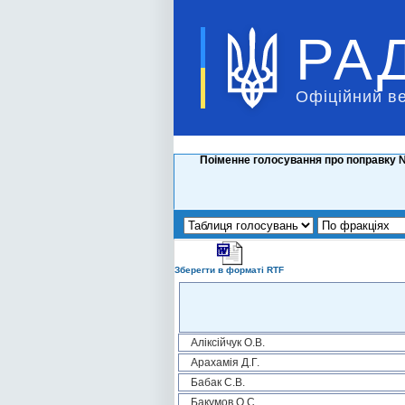
РА
Офіційний в
Поіменне голосування про поправку №
Зберегти в форматі RTF
Аліксійчук О.В.
Арахамія Д.Г.
Бабак С.В.
Бакумов О.С.