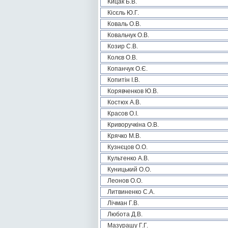
Кицак Б.В.
Кісєль Ю.Г.
Коваль О.В.
Ковальчук О.В.
Козир С.В.
Колєв О.В.
Копанчук О.Є.
Копитін І.В.
Корявченков Ю.В.
Костюх А.В.
Красов О.І.
Криворучкіна О.В.
Крячко М.В.
Кузнєцов О.О.
Культенко А.В.
Куницький О.О.
Леонов О.О.
Литвиненко С.А.
Лічман Г.В.
Любота Д.В.
Мазурашу Г.Г.