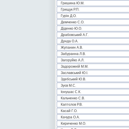
Гришина Ю.М.
Грищук Р.П.
Гурін Д.О.
Демченко С.О.
Діденко Ю.О.
Драбовський А.Г.
Дунда О.А.
Жупанин А.В.
Забуранна Л.В.
Загоруйко А.Л.
Задорожній М.М.
Заславський Ю.І.
Здебський Ю.В.
Зуєв М.С.
Іонушас С.К.
Кальченко С.В.
Каптєлов Р.В.
Касай Г.О.
Качура О.А.
Кириченко М.О.