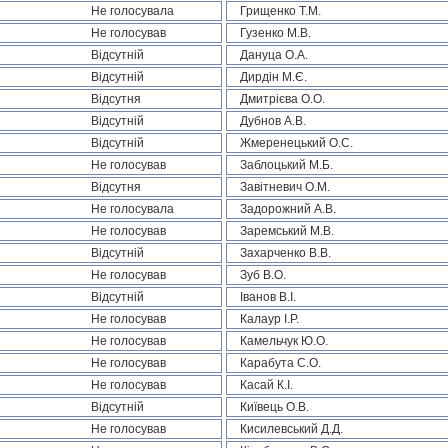
Не голосувала
Грищенко Т.М.
Не голосував
Гузенко М.В.
Відсутній
Дануца О.А.
Відсутній
Дирдін М.Є.
Відсутня
Дмитрієва О.О.
Відсутній
Дубнов А.В.
Відсутній
Жмеренецький О.С.
Не голосував
Заблоцький М.Б.
Відсутня
Завітневич О.М.
Не голосувала
Задорожний А.В.
Не голосував
Заремський М.В.
Відсутній
Захарченко В.В.
Не голосував
Зуб В.О.
Відсутній
Іванов В.І.
Не голосував
Калаур І.Р.
Не голосував
Камельчук Ю.О.
Не голосував
Карабута С.О.
Не голосував
Касай К.І.
Відсутній
Київець О.В.
Не голосував
Кисилевський Д.Д.