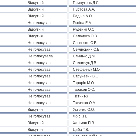
Відсутній
Припутень Д.С.
Відсутній
Пуртова А.А.
Відсутній
Радіна А.О.
Не голосував
Рєпіна Е.А.
Відсутній
Руденко О.С.
Відсутня
Саладуха О.В.
Не голосував
Санченко О.В.
Не голосував
Семінський О.В.
Не голосувала
Слинько Д.М.
Не голосував
Соломчук Д.В.
Не голосував
Стефанчук М.О.
Не голосував
Струневич В.О.
Не голосував
Тарарін М.О.
Не голосував
Тарасов О.С.
Не голосував
Тістик Р.Я.
Не голосував
Ткаченко О.М.
Відсутня
Устенко О.О.
Не голосував
Фріс І.П.
Відсутній
Халімон П.В.
Відсутня
Циба Т.В.