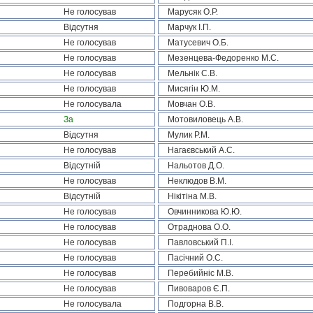
Не голосував
Марусяк О.Р.
Відсутня
Марчук І.П.
Не голосував
Матусевич О.Б.
Не голосував
Мезенцева-Федоренко М.С.
Не голосував
Мельнік С.В.
Не голосував
Мисягін Ю.М.
Не голосувала
Мовчан О.В.
За
Мотовиловець А.В.
Відсутня
Мулик Р.М.
Не голосував
Нагаєвський А.С.
Відсутній
Нальотов Д.О.
Не голосував
Неклюдов В.М.
Відсутній
Нікітіна М.В.
Не голосував
Овчинникова Ю.Ю.
Не голосував
Отраднова О.О.
Не голосував
Павловський П.І.
Не голосував
Пасічний О.С.
Не голосував
Перебийніс М.В.
Не голосував
Пивоваров Є.П.
Не голосувала
Подгорна В.В.