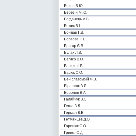
Безгін В.Ю.
Березін М.Ю.
Богданець А.В.
Божик В.І.
Бондар Г.В.
Борзова І.Н.
Брагар Є.В.
Булах Л.В.
Вагнєр В.О.
Василів І.В.
Васюк О.О.
Веніславський Ф.В.
Вірастюк В.Я.
Воронов В.А.
Галайчук В.С.
Гевко В.Л.
Герман Д.В.
Гетманцев Д.О.
Горенюк О.О.
Гривко С.Д.