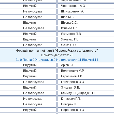
Не голосував
Чернявський С.М.
Відсутній
Чорноморов А.О.
Не голосував
Шинкаренко І.А.
Не голосував
Шол М.В.
Відсутня
Штепа С.С.
Не голосувала
Юнаков І.С.
Відсутній
Якименко П.В.
Відсутня
Янченко Г.І.
Не голосував
Ясько Є.О.
Фракція політичної партії "Європейська солідарність"
Кількість депутатів: 25
За:0 Проти:0 Утрималися:0 Не голосували:11 Відсутні:14
Відсутній
Ар’єв В.І.
Відсутній
Величкович М.Р.
Відсутній
Герасимов А.В.
Не голосувала
Гончаренко О.О.
Відсутній
Зінкевич Я.В.
Не голосувала
Климпуш-Цинцадзе І.О.
Не голосував
Князевич Р.П.
Не голосував
Никорак І.П.
Відсутній
Порошенко П.О.