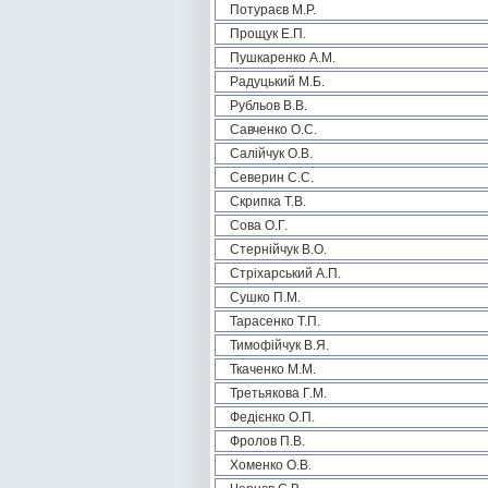
Потураєв М.Р.
Прощук Е.П.
Пушкаренко А.М.
Радуцький М.Б.
Рубльов В.В.
Савченко О.С.
Салійчук О.В.
Северин С.С.
Скрипка Т.В.
Сова О.Г.
Стернійчук В.О.
Стріхарський А.П.
Сушко П.М.
Тарасенко Т.П.
Тимофійчук В.Я.
Ткаченко М.М.
Третьякова Г.М.
Федієнко О.П.
Фролов П.В.
Хоменко О.В.