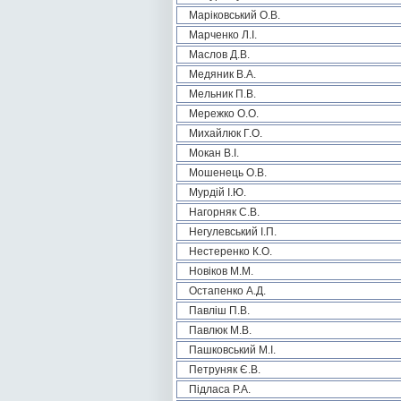
Маріковський О.В.
Марченко Л.І.
Маслов Д.В.
Медяник В.А.
Мельник П.В.
Мережко О.О.
Михайлюк Г.О.
Мокан В.І.
Мошенець О.В.
Мурдій І.Ю.
Нагорняк С.В.
Негулевський І.П.
Нестеренко К.О.
Новіков М.М.
Остапенко А.Д.
Павліш П.В.
Павлюк М.В.
Пашковський М.І.
Петруняк Є.В.
Підласа Р.А.