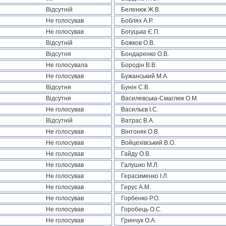
Відсутній
Беленюк Ж.В.
Не голосував
Боблях А.Р.
Не голосував
Богуцька Є.П.
Відсутній
Божков О.В.
Відсутня
Бондаренко О.В.
Не голосувала
Бородін В.В.
Не голосував
Бужанський М.А.
Відсутня
Бунін С.В.
Відсутня
Василевська-Смаглюк О.М.
Не голосував
Васильєв І.С.
Відсутній
Ватрас В.А.
Не голосував
Вінтоняк О.В.
Не голосував
Войцехівський В.О.
Не голосував
Гайду О.В.
Не голосував
Галушко М.Л.
Не голосував
Герасименко І.Л.
Не голосував
Герус А.М.
Не голосував
Горбенко Р.О.
Не голосував
Горобець О.С.
Не голосував
Гринчук О.А.