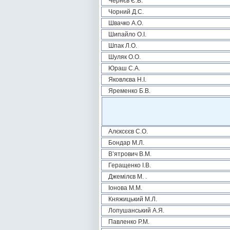
Чернєв Є.В.
Чорний Д.С.
Швачко А.О.
Шипайло О.І.
Шпак Л.О.
Шуляк О.О.
Юраш С.А.
Яковлєва Н.І.
Яременко Б.В.
Алєксєєв С.О.
Бондар М.Л.
В’ятрович В.М.
Геращенко І.В.
Джемілєв М. .
Іонова М.М.
Княжицький М.Л.
Лопушанський А.Я.
Павленко Р.М.