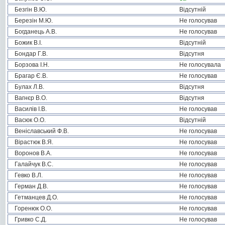
Безгін В.Ю.
Відсутній
Березін М.Ю.
Не голосував
Богданець А.В.
Не голосував
Божик В.І.
Відсутній
Бондар Г.В.
Відсутня
Борзова І.Н.
Не голосувала
Брагар Є.В.
Не голосував
Булах Л.В.
Відсутня
Вагнєр В.О.
Відсутня
Василів І.В.
Не голосував
Васюк О.О.
Відсутній
Веніславський Ф.В.
Не голосував
Вірастюк В.Я.
Не голосував
Воронов В.А.
Не голосував
Галайчук В.С.
Не голосував
Гевко В.Л.
Не голосував
Герман Д.В.
Не голосував
Гетманцев Д.О.
Не голосував
Горенюк О.О.
Не голосував
Гривко С.Д.
Не голосував