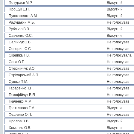
Потураєв М.Р.
Відсутній
Прощук Е.П.
Відсутній
Пушкаренко А.М.
Відсутній
Радуцький М.Б.
Не голосував
Рубльов В.В.
Відсутній
Савченко О.С.
Відсутня
Салійчук О.В.
Не голосував
Северин С.С.
Не голосував
Скрипка Т.В.
Не голосувала
Сова О.Г.
Не голосував
Стернійчук В.О.
Не голосував
Стріхарський А.П.
Не голосував
Сушко П.М.
Не голосував
Тарасенко Т.П.
Не голосував
Тимофійчук В.Я.
Не голосував
Ткаченко М.М.
Не голосував
Третьякова Г.М.
Відсутня
Федієнко О.П.
Не голосував
Фролов П.В.
Відсутній
Хоменко О.В.
Відсутня