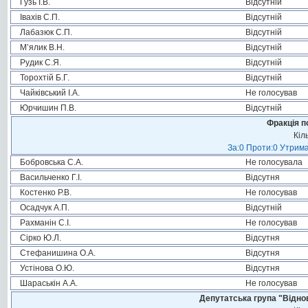
Гузь І.В.
Відсутній
Івахів С.П.
Відсутній
Лабазюк С.П.
Відсутній
М’ялик В.Н.
Відсутній
Рудик С.Я.
Відсутній
Торохтій Б.Г.
Відсутній
Чайківський І.А.
Не голосував
Юрчишин П.В.
Відсутній
Фракція п
Кіл
За:0 Проти:0 Утрима
Бобровська С.А.
Не голосувала
Васильченко Г.І.
Відсутня
Костенко Р.В.
Не голосував
Осадчук А.П.
Відсутній
Рахманін С.І.
Не голосував
Сірко Ю.Л.
Відсутня
Стефанишина О.А.
Відсутня
Устінова О.Ю.
Відсутня
Шараськін А.А.
Не голосував
Депутатська група "Віднов