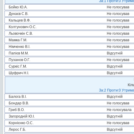
За:1 Проти:0 Утрима
Бойко Ю.А.
Не голосував
Дунаєв С.В.
Не голосував
Кальцев В.Ф.
Не голосував
Колтунович О.С.
Не голосував
Льовочкін С.В.
Не голосував
Мамка Г.М.
Не голосував
Німченко В.І.
Не голосував
Папієв М.М.
Відсутній
Пузанов О.Г.
Не голосував
Суркіс Г.М.
Відсутній
Шуфрич Н.І.
Відсутній
Кіл
За:2 Проти:0 Утрима
Балога В.І.
Відсутній
Бондар В.В.
Не голосував
Гриб В.О.
Не голосувала
Загородній Ю.І.
Відсутній
Корнієнко О.С.
Не голосував
Лерос Г.Б.
Відсутній