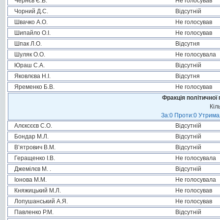
Чернєв Є.В.
Не голосував
Чорний Д.С.
Відсутній
Швачко А.О.
Не голосував
Шипайло О.І.
Не голосував
Шпак Л.О.
Відсутня
Шуляк О.О.
Не голосувала
Юраш С.А.
Відсутній
Яковлєва Н.І.
Відсутня
Яременко Б.В.
Не голосував
Фракція політичної 
Кіл
За:0 Проти:0 Утримал
Алєксєєв С.О.
Відсутній
Бондар М.Л.
Відсутній
В’ятрович В.М.
Відсутній
Геращенко І.В.
Не голосувала
Джемілєв М. .
Відсутній
Іонова М.М.
Не голосувала
Княжицький М.Л.
Не голосував
Лопушанський А.Я.
Не голосував
Павленко Р.М.
Відсутній