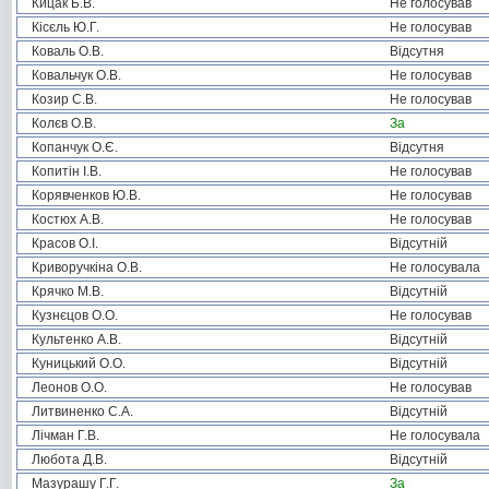
Кицак Б.В.
Не голосував
Кісєль Ю.Г.
Не голосував
Коваль О.В.
Відсутня
Ковальчук О.В.
Не голосував
Козир С.В.
Не голосував
Колєв О.В.
За
Копанчук О.Є.
Відсутня
Копитін І.В.
Не голосував
Корявченков Ю.В.
Не голосував
Костюх А.В.
Не голосував
Красов О.І.
Відсутній
Криворучкіна О.В.
Не голосувала
Крячко М.В.
Відсутній
Кузнєцов О.О.
Не голосував
Культенко А.В.
Відсутній
Куницький О.О.
Відсутній
Леонов О.О.
Не голосував
Литвиненко С.А.
Відсутній
Лічман Г.В.
Не голосувала
Любота Д.В.
Відсутній
Мазурашу Г.Г.
За