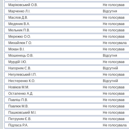
Маріковський О.В.
Не голосував
Марченко Л.І.
Відсутня
Маслов Д.В.
Не голосував
Медяник В.А.
Не голосував
Мельник П.В.
Не голосував
Мережко О.О.
Не голосував
Михайлюк Г.О.
Не голосувала
Мокан В.І.
Не голосував
Мошенець О.В.
Відсутня
Мурдій І.Ю.
Не голосував
Нагорняк С.В.
Відсутній
Негулевський І.П.
Не голосував
Нестеренко К.О.
Відсутній
Новіков М.М.
Не голосував
Остапенко А.Д.
Не голосував
Павліш П.В.
Не голосував
Павлюк М.В.
Не голосував
Пашковський М.І.
Не голосував
Петруняк Є.В.
Не голосував
Підласа Р.А.
Не голосувала