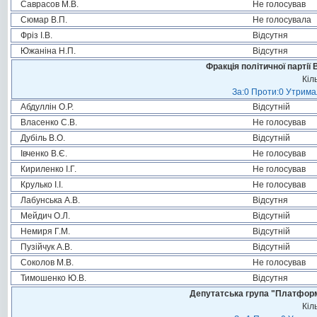
Саврасов М.В.
Не голосував
Сюмар В.П.
Не голосувала
Фріз І.В.
Відсутня
Южаніна Н.П.
Відсутня
Фракція політичної партії
Кіл
За:0 Проти:0 Утримал
Абдуллін О.Р.
Відсутній
Власенко С.В.
Не голосував
Дубіль В.О.
Відсутній
Івченко В.Є.
Не голосував
Кириленко І.Г.
Не голосував
Крулько І.І.
Не голосував
Лабунська А.В.
Відсутня
Мейдич О.Л.
Відсутній
Немиря Г.М.
Відсутній
Пузійчук А.В.
Відсутній
Соколов М.В.
Не голосував
Тимошенко Ю.В.
Відсутня
Депутатська група "Платформа
Кіл