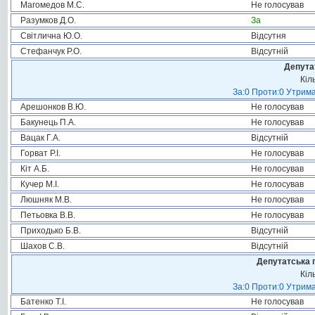
Магомедов М.С.
Не голосував
Разумков Д.О.
За
Світлична Ю.О.
Відсутня
Стефанчук Р.О.
Відсутній
Депута
Кіл
За:0 Проти:0 Утрима
Арешонков В.Ю.
Не голосував
Бакунець П.А.
Не голосував
Вацак Г.А.
Відсутній
Горват Р.І.
Не голосував
Кіт А.Б.
Не голосував
Кучер М.І.
Не голосував
Люшняк М.В.
Не голосував
Петьовка В.В.
Не голосував
Приходько Б.В.
Відсутній
Шахов С.В.
Відсутній
Депутатська 
Кіл
За:0 Проти:0 Утрима
Батенко Т.І.
Не голосував