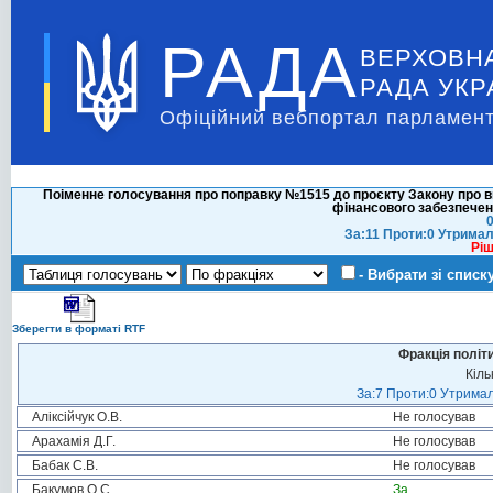
РАДА
ВЕРХОВН
РАДА УКР
Офіційний вебпортал парламент
Поіменне голосування про поправку №1515 до проєкту Закону про в
фінансового забезпечен
0
За:11 Проти:0 Утрима
Ріш
- Вибрати зі списк
Зберегти в форматі RTF
Фракція політ
Кіль
За:7 Проти:0 Утримал
Аліксійчук О.В.
Не голосував
Арахамія Д.Г.
Не голосував
Бабак С.В.
Не голосував
Бакумов О.С.
За