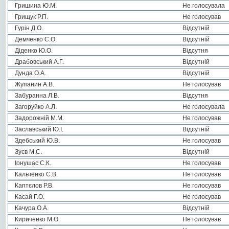
Гришина Ю.М.
Не голосувала
Грищук Р.П.
Не голосував
Гурін Д.О.
Відсутній
Демченко С.О.
Відсутній
Діденко Ю.О.
Відсутня
Драбовський А.Г.
Відсутній
Дунда О.А.
Відсутній
Жупанин А.В.
Не голосував
Забуранна Л.В.
Відсутня
Загоруйко А.Л.
Не голосувала
Задорожній М.М.
Не голосував
Заславський Ю.І.
Відсутній
Здебський Ю.В.
Не голосував
Зуєв М.С.
Відсутній
Іонушас С.К.
Не голосував
Кальченко С.В.
Не голосував
Каптєлов Р.В.
Не голосував
Касай Г.О.
Не голосував
Качура О.А.
Відсутній
Кириченко М.О.
Не голосував