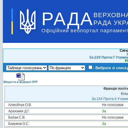
РАДА
ВЕРХОВН
РАДА УКР
Офіційний вебпортал парламент
Сигн
1
За:229 Проти:7 Утрима
Р
- Вибрати зі списк
Зберегти в форматі RTF
Фракція політ
Кіль
За:154 Проти:4 Утрима
Аліксійчук О.В.
Не голосував
Арахамія Д.Г.
За
Бабак С.В.
Не голосував
Бакумов О.С.
За