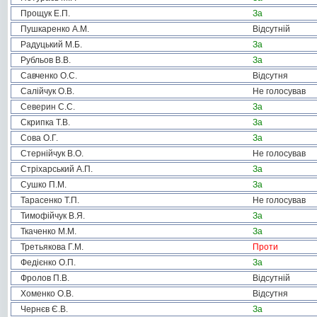
Прощук Е.П.
За
Пушкаренко А.М.
Відсутній
Радуцький М.Б.
За
Рубльов В.В.
За
Савченко О.С.
Відсутня
Салійчук О.В.
Не голосував
Северин С.С.
За
Скрипка Т.В.
За
Сова О.Г.
За
Стернійчук В.О.
Не голосував
Стріхарський А.П.
За
Сушко П.М.
За
Тарасенко Т.П.
Не голосував
Тимофійчук В.Я.
За
Ткаченко М.М.
За
Третьякова Г.М.
Проти
Федієнко О.П.
За
Фролов П.В.
Відсутній
Хоменко О.В.
Відсутня
Чернєв Є.В.
За