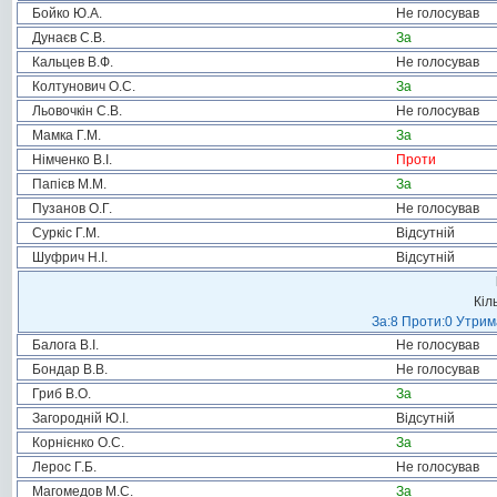
Бойко Ю.А.
Не голосував
Дунаєв С.В.
За
Кальцев В.Ф.
Не голосував
Колтунович О.С.
За
Льовочкін С.В.
Не голосував
Мамка Г.М.
За
Німченко В.І.
Проти
Папієв М.М.
За
Пузанов О.Г.
Не голосував
Суркіс Г.М.
Відсутній
Шуфрич Н.І.
Відсутній
Кіл
За:8 Проти:0 Утрим
Балога В.І.
Не голосував
Бондар В.В.
Не голосував
Гриб В.О.
За
Загородній Ю.І.
Відсутній
Корнієнко О.С.
За
Лерос Г.Б.
Не голосував
Магомедов М.С.
За