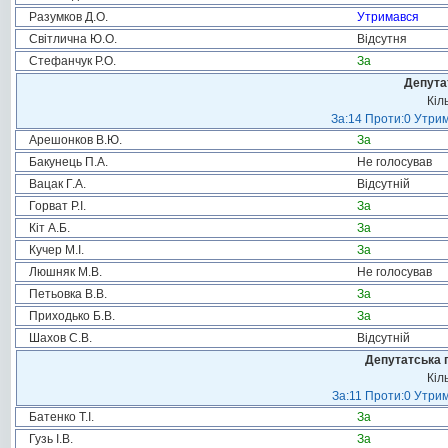
Разумков Д.О.
Утримався
Світлична Ю.О.
Відсутня
Стефанчук Р.О.
За
Депута
Кіл
За:14 Проти:0 Утрим
Арешонков В.Ю.
За
Бакунець П.А.
Не голосував
Вацак Г.А.
Відсутній
Горват Р.І.
За
Кіт А.Б.
За
Кучер М.І.
За
Люшняк М.В.
Не голосував
Петьовка В.В.
За
Приходько Б.В.
За
Шахов С.В.
Відсутній
Депутатська 
Кіл
За:11 Проти:0 Утрим
Батенко Т.І.
За
Гузь І.В.
За