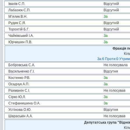
Івахів С.П.
Відсутній
Лабазюк С.П.
Відсутній
М’ялик В.Н.
За
Рудик С.Я.
Відсутній
Торохтій Б.Г.
Відсутній
Чайківський І.А.
За
Юрчишин П.В.
За
Фракція п
Кіл
За:6 Проти:0 Утрим
Бобровська С.А.
Не голосувала
Васильченко Г.І.
Відсутня
Костенко Р.В.
За
Осадчук А.П.
За
Рахманін С.І.
Не голосував
Сірко Ю.Л.
За
Стефанишина О.А.
За
Устінова О.Ю.
Відсутня
Шараськін А.А.
Не голосував
Депутатська група "Віднов
Кіл