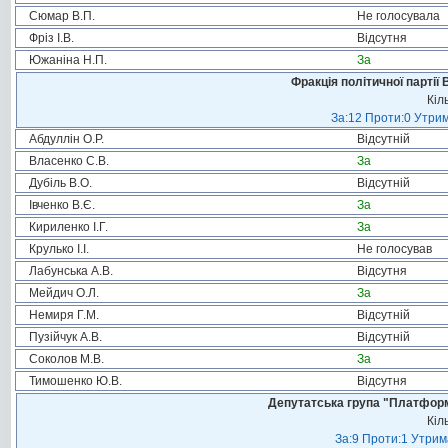
Сюмар В.П.
Не голосувала
Фріз І.В.
Відсутня
Южаніна Н.П.
За
Фракція політичної партії
Кіл
За:12 Проти:0 Утрим
Абдуллін О.Р.
Відсутній
Власенко С.В.
За
Дубіль В.О.
Відсутній
Івченко В.Є.
За
Кириленко І.Г.
За
Крулько І.І.
Не голосував
Лабунська А.В.
Відсутня
Мейдич О.Л.
За
Немиря Г.М.
Відсутній
Пузійчук А.В.
Відсутній
Соколов М.В.
За
Тимошенко Ю.В.
Відсутня
Депутатська група "Платформа
Кіл
За:9 Проти:1 Утрим