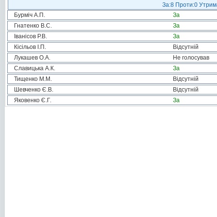
За:8 Проти:0 Утрим
Бурміч А.П.
За
Гнатенко В.С.
За
Іванісов Р.В.
За
Кісільов І.П.
Відсутній
Лукашев О.А.
Не голосував
Славицька А.К.
За
Тищенко М.М.
Відсутній
Шевченко Є.В.
Відсутній
Яковенко Є.Г.
За