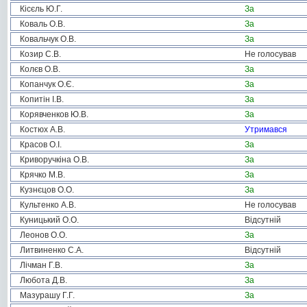
Кісєль Ю.Г.
За
Коваль О.В.
За
Ковальчук О.В.
За
Козир С.В.
Не голосував
Колєв О.В.
За
Копанчук О.Є.
За
Копитін І.В.
За
Корявченков Ю.В.
За
Костюх А.В.
Утримався
Красов О.І.
За
Криворучкіна О.В.
За
Крячко М.В.
За
Кузнєцов О.О.
За
Культенко А.В.
Не голосував
Куницький О.О.
Відсутній
Леонов О.О.
За
Литвиненко С.А.
Відсутній
Лічман Г.В.
За
Любота Д.В.
За
Мазурашу Г.Г.
За