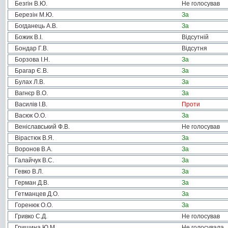
Безгін В.Ю.
Не голосував
Березін М.Ю.
За
Богданець А.В.
За
Божик В.І.
Відсутній
Бондар Г.В.
Відсутня
Борзова І.Н.
За
Брагар Є.В.
За
Булах Л.В.
За
Вагнєр В.О.
За
Василів І.В.
Проти
Васюк О.О.
За
Веніславський Ф.В.
Не голосував
Вірастюк В.Я.
За
Воронов В.А.
За
Галайчук В.С.
За
Гевко В.Л.
За
Герман Д.В.
За
Гетманцев Д.О.
За
Горенюк О.О.
За
Гривко С.Д.
Не голосував
Гришина Ю.М.
Не голосувала