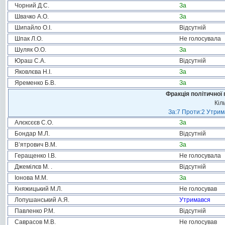
Чорний Д.С.
За
Швачко А.О.
За
Шипайло О.І.
Відсутній
Шпак Л.О.
Не голосувала
Шуляк О.О.
За
Юраш С.А.
Відсутній
Яковлєва Н.І.
За
Яременко Б.В.
За
Фракція політичної 
Кіл
За:7 Проти:2 Утрим
Алєксєєв С.О.
За
Бондар М.Л.
Відсутній
В’ятрович В.М.
За
Геращенко І.В.
Не голосувала
Джемілєв М. .
Відсутній
Іонова М.М.
За
Княжицький М.Л.
Не голосував
Лопушанський А.Я.
Утримався
Павленко Р.М.
Відсутній
Саврасов М.В.
Не голосував