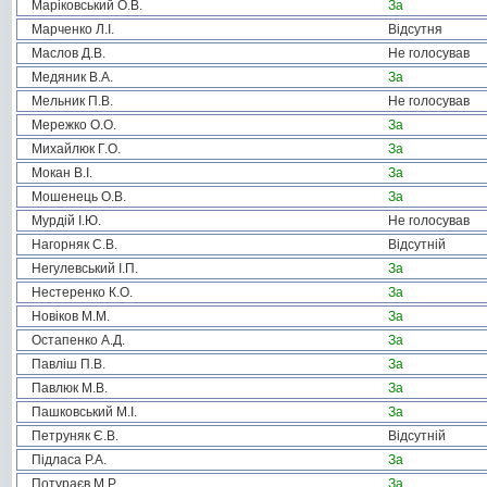
Маріковський О.В.
За
Марченко Л.І.
Відсутня
Маслов Д.В.
Не голосував
Медяник В.А.
За
Мельник П.В.
Не голосував
Мережко О.О.
За
Михайлюк Г.О.
За
Мокан В.І.
За
Мошенець О.В.
За
Мурдій І.Ю.
Не голосував
Нагорняк С.В.
Відсутній
Негулевський І.П.
За
Нестеренко К.О.
За
Новіков М.М.
За
Остапенко А.Д.
За
Павліш П.В.
За
Павлюк М.В.
За
Пашковський М.І.
За
Петруняк Є.В.
Відсутній
Підласа Р.А.
За
Потураєв М.Р.
За