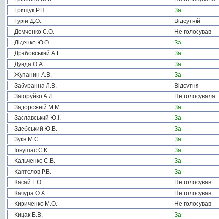
Грищук Р.П.
За
Гурін Д.О.
Відсутній
Демченко С.О.
Не голосував
Діденко Ю.О.
За
Драбовський А.Г.
За
Дунда О.А.
За
Жупанин А.В.
За
Забуранна Л.В.
Відсутня
Загоруйко А.Л.
Не голосувала
Задорожній М.М.
За
Заславський Ю.І.
За
Здебський Ю.В.
За
Зуєв М.С.
За
Іонушас С.К.
За
Кальченко С.В.
За
Каптєлов Р.В.
За
Касай Г.О.
Не голосував
Качура О.А.
Не голосував
Кириченко М.О.
Не голосував
Кицак Б.В.
За