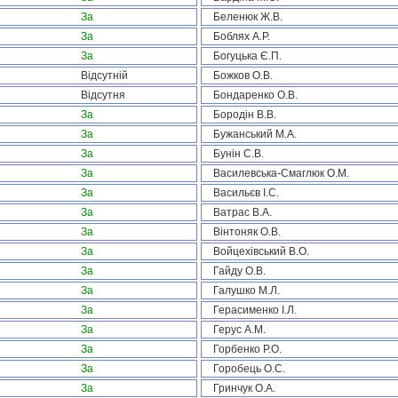
За
Беленюк Ж.В.
За
Боблях А.Р.
За
Богуцька Є.П.
Відсутній
Божков О.В.
Відсутня
Бондаренко О.В.
За
Бородін В.В.
За
Бужанський М.А.
За
Бунін С.В.
За
Василевська-Смаглюк О.М.
За
Васильєв І.С.
За
Ватрас В.А.
За
Вінтоняк О.В.
За
Войцехівський В.О.
За
Гайду О.В.
За
Галушко М.Л.
За
Герасименко І.Л.
За
Герус А.М.
За
Горбенко Р.О.
За
Горобець О.С.
За
Гринчук О.А.