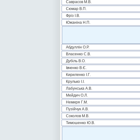
Саврасов М.В.
Сюмар В.П.
Фріз І.В.
Южаніна Н.П.
Абдуллін О.Р.
Власенко С.В.
Дубіль В.О.
Івченко В.Є.
Кириленко І.Г.
Крулько І.І.
Лабунська А.В.
Мейдич О.Л.
Немиря Г.М.
Пузійчук А.В.
Соколов М.В.
Тимошенко Ю.В.