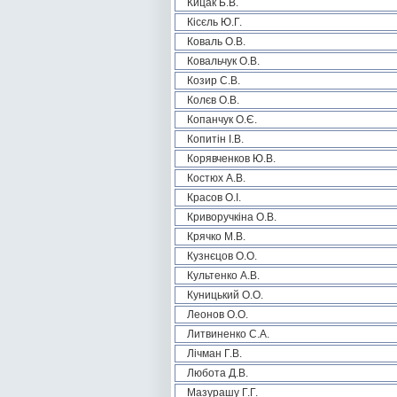
Кицак Б.В.
Кісєль Ю.Г.
Коваль О.В.
Ковальчук О.В.
Козир С.В.
Колєв О.В.
Копанчук О.Є.
Копитін І.В.
Корявченков Ю.В.
Костюх А.В.
Красов О.І.
Криворучкіна О.В.
Крячко М.В.
Кузнєцов О.О.
Культенко А.В.
Куницький О.О.
Леонов О.О.
Литвиненко С.А.
Лічман Г.В.
Любота Д.В.
Мазурашу Г.Г.