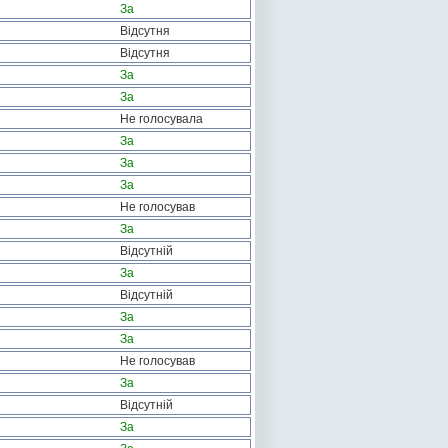
За
Відсутня
Відсутня
За
За
Не голосувала
За
За
За
Не голосував
За
Відсутній
За
Відсутній
За
За
Не голосував
За
Відсутній
За