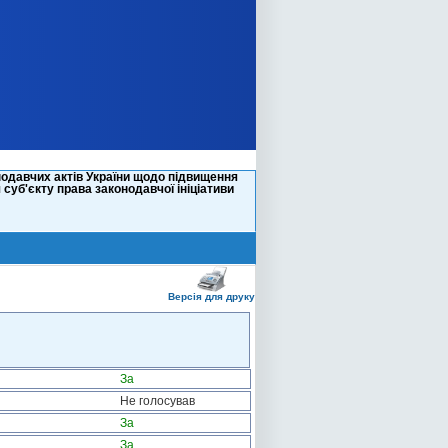
нодавчих актів України щодо підвищення
уб'єкту права законодавчої ініціативи
Версія для друку
За
Не голосував
За
За