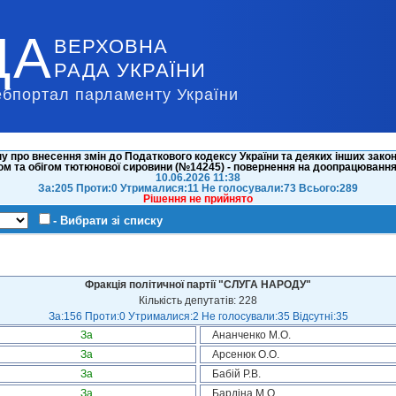
ДА
ВЕРХОВНА
РАДА УКРАЇНИ
ебпортал парламенту України
у про внесення змін до Податкового кодексу України та деяких інших зако
м та обігом тютюнової сировини (№14245) - повернення на доопрацювання с
10.06.2026 11:38
За:205 Проти:0 Утрималися:11 Не голосували:73 Всього:289
Рішення не прийнято
- Вибрати зі списку
Фракція політичної партії "СЛУГА НАРОДУ"
Кількість депутатів: 228
За:156 Проти:0 Утрималися:2 Не голосували:35 Відсутні:35
За
Ананченко М.О.
За
Арсенюк О.О.
За
Бабій Р.В.
За
Бардіна М.О.