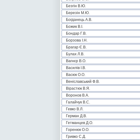
Безгін В.Ю.
Березін М.Ю.
Богданець А.В.
Божик В.І.
Бондар Г.В.
Борзова І.Н.
Брагар Є.В.
Булах Л.В.
Вагнєр В.О.
Василів І.В.
Васюк О.О.
Веніславський Ф.В.
Вірастюк В.Я.
Воронов В.А.
Галайчук В.С.
Гевко В.Л.
Герман Д.В.
Гетманцев Д.О.
Горенюк О.О.
Гривко С.Д.