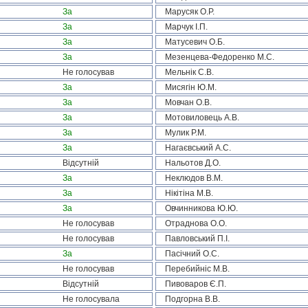
За
Марусяк О.Р.
За
Марчук І.П.
За
Матусевич О.Б.
За
Мезенцева-Федоренко М.С.
Не голосував
Мельнік С.В.
За
Мисягін Ю.М.
За
Мовчан О.В.
За
Мотовиловець А.В.
За
Мулик Р.М.
За
Нагаєвський А.С.
Відсутній
Нальотов Д.О.
За
Неклюдов В.М.
За
Нікітіна М.В.
За
Овчинникова Ю.Ю.
Не голосував
Отраднова О.О.
Не голосував
Павловський П.І.
За
Пасічний О.С.
Не голосував
Перебийніс М.В.
Відсутній
Пивоваров Є.П.
Не голосувала
Подгорна В.В.