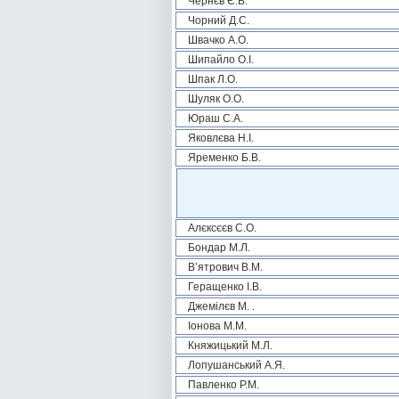
Чернєв Є.В.
Чорний Д.С.
Швачко А.О.
Шипайло О.І.
Шпак Л.О.
Шуляк О.О.
Юраш С.А.
Яковлєва Н.І.
Яременко Б.В.
Алєксєєв С.О.
Бондар М.Л.
В’ятрович В.М.
Геращенко І.В.
Джемілєв М. .
Іонова М.М.
Княжицький М.Л.
Лопушанський А.Я.
Павленко Р.М.