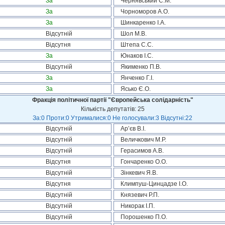
За
Чернявський С.М.
За
Чорноморов А.О.
За
Шинкаренко І.А.
Відсутній
Шол М.В.
Відсутня
Штепа С.С.
За
Юнаков І.С.
Відсутній
Якименко П.В.
За
Янченко Г.І.
За
Ясько Є.О.
Фракція політичної партії "Європейська солідарність"
Кількість депутатів: 25
За:0 Проти:0 Утрималися:0 Не голосували:3 Відсутні:22
Відсутній
Ар’єв В.І.
Відсутній
Величкович М.Р.
Відсутній
Герасимов А.В.
Відсутня
Гончаренко О.О.
Відсутній
Зінкевич Я.В.
Відсутня
Климпуш-Цинцадзе І.О.
Відсутній
Князевич Р.П.
Відсутній
Никорак І.П.
Відсутній
Порошенко П.О.