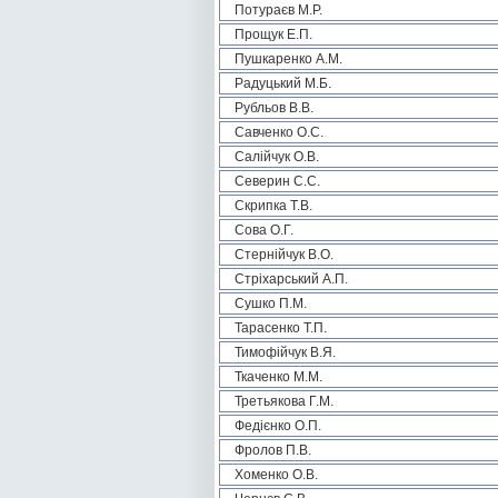
Потураєв М.Р.
Прощук Е.П.
Пушкаренко А.М.
Радуцький М.Б.
Рубльов В.В.
Савченко О.С.
Салійчук О.В.
Северин С.С.
Скрипка Т.В.
Сова О.Г.
Стернійчук В.О.
Стріхарський А.П.
Сушко П.М.
Тарасенко Т.П.
Тимофійчук В.Я.
Ткаченко М.М.
Третьякова Г.М.
Федієнко О.П.
Фролов П.В.
Хоменко О.В.