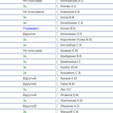
Не голосував
Кінзбурська В.О.
За
Клочко А.А.
Не голосувала
Ковальов А.В.
За
Козак В.В.
За
Колебошин С.В.
Утримався
Колюх В.В.
Відсутня
Копиленко О.Л.
За
Короленко-Усова В.Ю.
За
Кострійчук С.В.
Не голосував
Кравчук Є.М.
За
Крейденко В.В.
За
Кривошеєв І.С.
За
Кузбит Ю.М.
За
Кузьміних С.В.
Відсутній
Кунаєв А.Ю.
Відсутній
Лаба М.М.
За
Лис О.Г.
Відсутній
Літвінов О.М.
За
Локтіонова Н.В.
Відсутній
Ляшенко А.О.
За
Мандзій С.В.