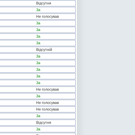
Відсутня
За
Не голосував
За
За
За
За
Відсутній
За
За
За
За
За
Не голосував
За
Не голосував
Не голосував
За
Відсутня
За