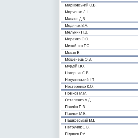
Маріковський О.В.
Марченко Л.І.
Маслов Д.В.
Медяник В.А.
Мельник П.В.
Мережко О.О.
Михайлюк Г.О.
Мокан В.І.
Мошенець О.В.
Мурдій І.Ю.
Нагорняк С.В.
Негулевський І.П.
Нестеренко К.О.
Новіков М.М.
Остапенко А.Д.
Павліш П.В.
Павлюк М.В.
Пашковський М.І.
Петруняк Є.В.
Підласа Р.А.