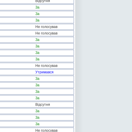
Відсутня
За
За
За
Не голосував
Не голосував
За
За
За
За
Не голосував
Утримався
За
За
За
За
Відсутня
За
За
За
Не голосував