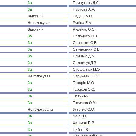
За
Припутень Д.С.
За
Пуртова А.А.
Відсутній
Радіна А.О.
Не голосував
Рєпіна Е.А.
Відсутній
Руденко О.С.
За
Саладуха О.В.
За
Санченко О.В.
За
Семінський О.В.
За
Слинько Д.М.
За
Соломчук Д.В.
За
Стефанчук М.О.
Не голосував
Струневич В.О.
За
Тарарін М.О.
За
Тарасов О.С.
За
Тістик Р.Я.
За
Ткаченко О.М.
Не голосувала
Устенко О.О.
За
Фріс І.П.
За
Халімон П.В.
За
Циба Т.В.