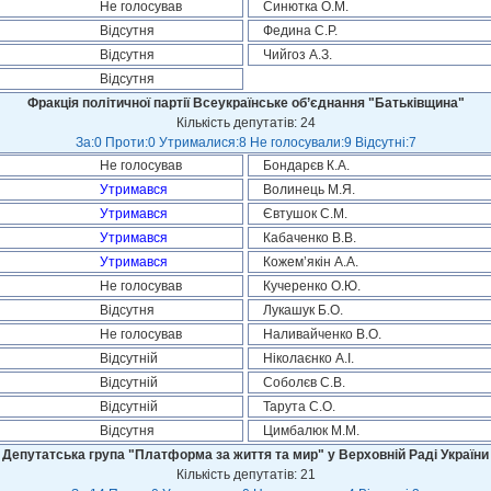
Не голосував
Синютка О.М.
Відсутня
Федина С.Р.
Відсутня
Чийгоз А.З.
Відсутня
Фракція політичної партії Всеукраїнське об’єднання "Батьківщина"
Кількість депутатів: 24
За:0 Проти:0 Утрималися:8 Не голосували:9 Відсутні:7
Не голосував
Бондарєв К.А.
Утримався
Волинець М.Я.
Утримався
Євтушок С.М.
Утримався
Кабаченко В.В.
Утримався
Кожем’якін А.А.
Не голосував
Кучеренко О.Ю.
Відсутня
Лукашук Б.О.
Не голосував
Наливайченко В.О.
Відсутній
Ніколаєнко А.І.
Відсутній
Соболєв С.В.
Відсутній
Тарута С.О.
Відсутня
Цимбалюк М.М.
Депутатська група "Платформа за життя та мир" у Верховній Раді України
Кількість депутатів: 21