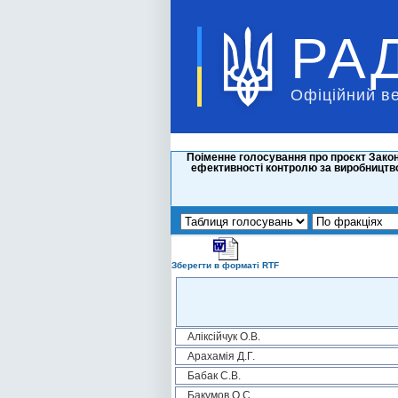
РА
Офіційний в
Поіменне голосування про проєкт Закон
ефективності контролю за виробництво
Зберегти в форматі RTF
Аліксійчук О.В.
Арахамія Д.Г.
Бабак С.В.
Бакумов О.С.