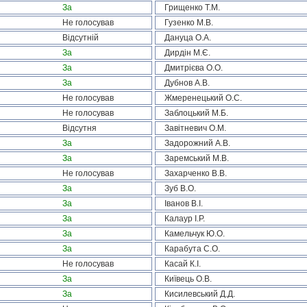
За
Грищенко Т.М.
Не голосував
Гузенко М.В.
Відсутній
Дануца О.А.
За
Дирдін М.Є.
За
Дмитрієва О.О.
За
Дубнов А.В.
Не голосував
Жмеренецький О.С.
Не голосував
Заблоцький М.Б.
Відсутня
Завітневич О.М.
За
Задорожний А.В.
За
Заремський М.В.
Не голосував
Захарченко В.В.
За
Зуб В.О.
За
Іванов В.І.
За
Калаур І.Р.
За
Камельчук Ю.О.
За
Карабута С.О.
Не голосував
Касай К.І.
За
Київець О.В.
За
Кисилевський Д.Д.