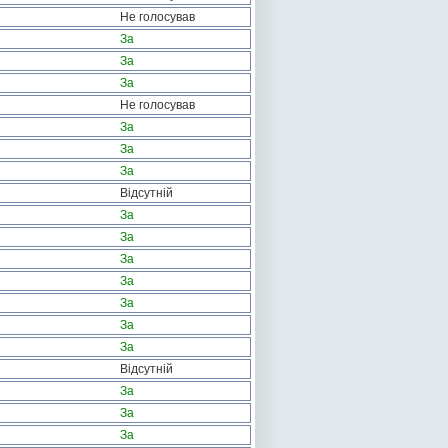
Не голосував
За
За
За
Не голосував
За
За
За
Відсутній
За
За
За
За
За
За
За
Відсутній
За
За
За