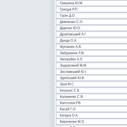
Гришина Ю.М.
Грищук Р.П.
Гурін Д.О.
Демченко С.О.
Діденко Ю.О.
Драбовський А.Г.
Дунда О.А.
Жупанин А.В.
Забуранна Л.В.
Загоруйко А.Л.
Задорожній М.М.
Заславський Ю.І.
Здебський Ю.В.
Зуєв М.С.
Іонушас С.К.
Кальченко С.В.
Каптєлов Р.В.
Касай Г.О.
Качура О.А.
Кириченко М.О.