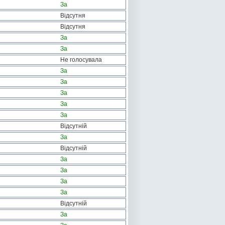
За
Відсутня
Відсутня
За
За
Не голосувала
За
За
За
За
За
Відсутній
За
Відсутній
За
За
За
За
Відсутній
За