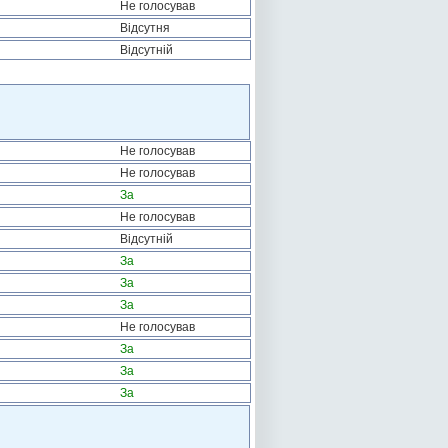
Не голосував
Відсутня
Відсутній
Не голосував
Не голосував
За
Не голосував
Відсутній
За
За
За
Не голосував
За
За
За