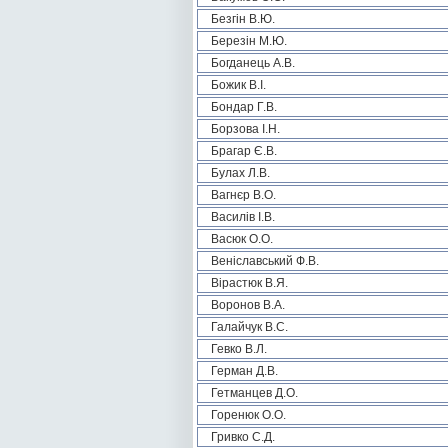
Безгін В.Ю.
Березін М.Ю.
Богданець А.В.
Божик В.І.
Бондар Г.В.
Борзова І.Н.
Брагар Є.В.
Булах Л.В.
Вагнєр В.О.
Василів І.В.
Васюк О.О.
Веніславський Ф.В.
Вірастюк В.Я.
Воронов В.А.
Галайчук В.С.
Гевко В.Л.
Герман Д.В.
Гетманцев Д.О.
Горенюк О.О.
Гривко С.Д.