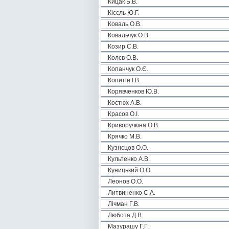
Кицак Б.В.
Кісєль Ю.Г.
Коваль О.В.
Ковальчук О.В.
Козир С.В.
Колєв О.В.
Копанчук О.Є.
Копитін І.В.
Корявченков Ю.В.
Костюх А.В.
Красов О.І.
Криворучкіна О.В.
Крячко М.В.
Кузнєцов О.О.
Культенко А.В.
Куницький О.О.
Леонов О.О.
Литвиненко С.А.
Лічман Г.В.
Любота Д.В.
Мазурашу Г.Г.