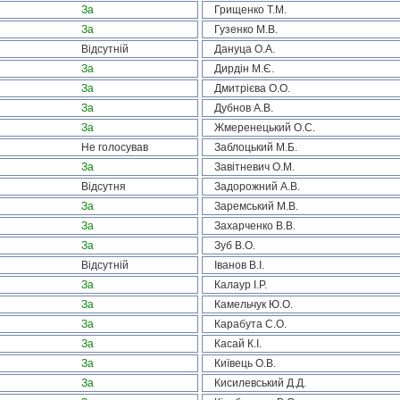
За
Грищенко Т.М.
За
Гузенко М.В.
Відсутній
Дануца О.А.
За
Дирдін М.Є.
За
Дмитрієва О.О.
За
Дубнов А.В.
За
Жмеренецький О.С.
Не голосував
Заблоцький М.Б.
За
Завітневич О.М.
Відсутня
Задорожний А.В.
За
Заремський М.В.
За
Захарченко В.В.
За
Зуб В.О.
Відсутній
Іванов В.І.
За
Калаур І.Р.
За
Камельчук Ю.О.
За
Карабута С.О.
За
Касай К.І.
За
Київець О.В.
За
Кисилевський Д.Д.