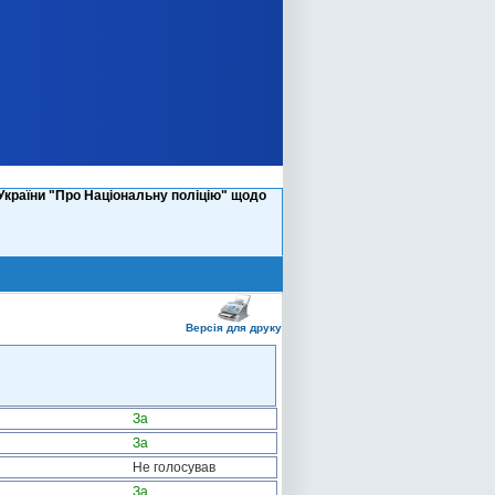
України "Про Національну поліцію" щодо
Версія для друку
За
За
Не голосував
За