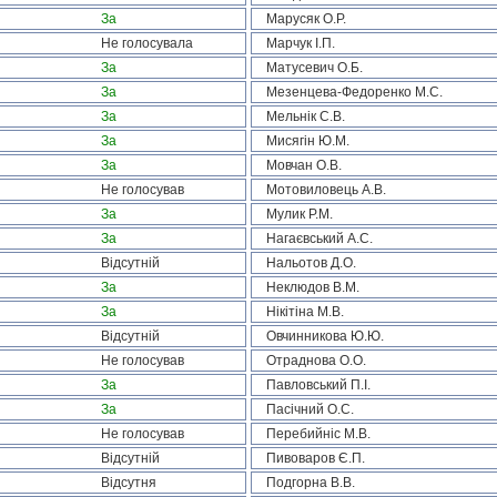
За
Марусяк О.Р.
Не голосувала
Марчук І.П.
За
Матусевич О.Б.
За
Мезенцева-Федоренко М.С.
За
Мельнік С.В.
За
Мисягін Ю.М.
За
Мовчан О.В.
Не голосував
Мотовиловець А.В.
За
Мулик Р.М.
За
Нагаєвський А.С.
Відсутній
Нальотов Д.О.
За
Неклюдов В.М.
За
Нікітіна М.В.
Відсутній
Овчинникова Ю.Ю.
Не голосував
Отраднова О.О.
За
Павловський П.І.
За
Пасічний О.С.
Не голосував
Перебийніс М.В.
Відсутній
Пивоваров Є.П.
Відсутня
Подгорна В.В.