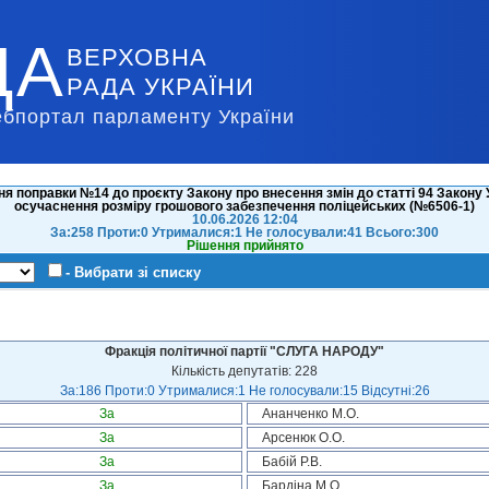
ДА
ВЕРХОВНА
РАДА УКРАЇНИ
ебпортал парламенту України
я поправки №14 до проєкту Закону про внесення змін до статті 94 Закону 
осучаснення розміру грошового забезпечення поліцейських (№6506-1)
10.06.2026 12:04
За:258 Проти:0 Утрималися:1 Не голосували:41 Всього:300
Рішення прийнято
- Вибрати зі списку
Фракція політичної партії "СЛУГА НАРОДУ"
Кількість депутатів: 228
За:186 Проти:0 Утрималися:1 Не голосували:15 Відсутні:26
За
Ананченко М.О.
За
Арсенюк О.О.
За
Бабій Р.В.
За
Бардіна М.О.