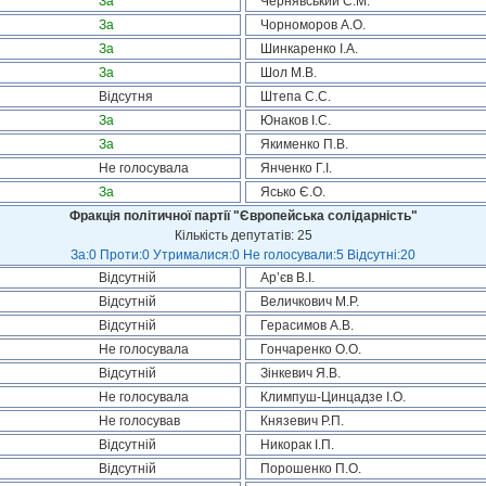
За
Чернявський С.М.
За
Чорноморов А.О.
За
Шинкаренко І.А.
За
Шол М.В.
Відсутня
Штепа С.С.
За
Юнаков І.С.
За
Якименко П.В.
Не голосувала
Янченко Г.І.
За
Ясько Є.О.
Фракція політичної партії "Європейська солідарність"
Кількість депутатів: 25
За:0 Проти:0 Утрималися:0 Не голосували:5 Відсутні:20
Відсутній
Ар’єв В.І.
Відсутній
Величкович М.Р.
Відсутній
Герасимов А.В.
Не голосувала
Гончаренко О.О.
Відсутній
Зінкевич Я.В.
Не голосувала
Климпуш-Цинцадзе І.О.
Не голосував
Князевич Р.П.
Відсутній
Никорак І.П.
Відсутній
Порошенко П.О.