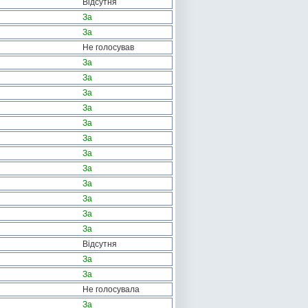
Відсутня
За
За
Не голосував
За
За
За
За
За
За
За
За
За
За
За
За
Відсутня
За
За
Не голосувала
За