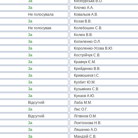
За
Кінзбурська В.О.
За
Клочко А.А.
Не голосувала
Ковальов А.В.
За
Козак В.В.
Не голосував
Колебошин С.В.
За
Колюх В.В.
За
Копиленко О.Л.
За
Короленко-Усова В.Ю.
За
Кострійчук С.В.
За
Кравчук Є.М.
За
Крейденко В.В.
За
Кривошеєв І.С.
За
Кузбит Ю.М.
За
Кузьміних С.В.
За
Кунаєв А.Ю.
Відсутній
Лаба М.М.
За
Лис О.Г.
Відсутній
Літвінов О.М.
За
Локтіонова Н.В.
За
Ляшенко А.О.
За
Мандзій С.В.