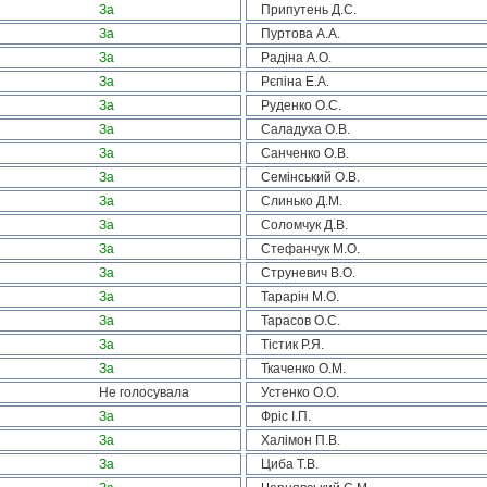
За
Припутень Д.С.
За
Пуртова А.А.
За
Радіна А.О.
За
Рєпіна Е.А.
За
Руденко О.С.
За
Саладуха О.В.
За
Санченко О.В.
За
Семінський О.В.
За
Слинько Д.М.
За
Соломчук Д.В.
За
Стефанчук М.О.
За
Струневич В.О.
За
Тарарін М.О.
За
Тарасов О.С.
За
Тістик Р.Я.
За
Ткаченко О.М.
Не голосувала
Устенко О.О.
За
Фріс І.П.
За
Халімон П.В.
За
Циба Т.В.