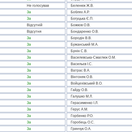
Не голосував
Беленюк Ж.В.
За
Боблях А.Р.
За
Богуцька Є.П.
Відсутній
Божков О.В.
Відсутня
Бондаренко О.В.
За
Бородін В.В.
За
Бужанський М.А.
За
Бунін С.В.
За
Василевська-Смаглюк О.М.
За
Васильєв І.С.
За
Ватрас В.А.
За
Вінтоняк О.В.
За
Войцехівський В.О.
За
Гайду О.В.
За
Галушко М.Л.
За
Герасименко І.Л.
За
Герус А.М.
За
Горбенко Р.О.
За
Горобець О.С.
За
Гринчук О.А.