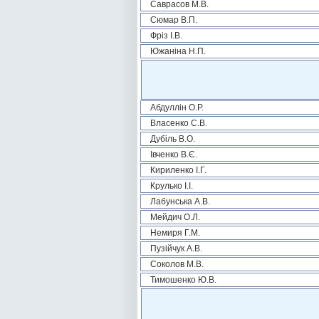
Саврасов М.В.
Сюмар В.П.
Фріз І.В.
Южаніна Н.П.
Абдуллін О.Р.
Власенко С.В.
Дубіль В.О.
Івченко В.Є.
Кириленко І.Г.
Крулько І.І.
Лабунська А.В.
Мейдич О.Л.
Немиря Г.М.
Пузійчук А.В.
Соколов М.В.
Тимошенко Ю.В.