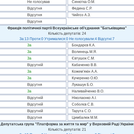
Не голосував
Синютка О.М.
Відсутня
Федина С.Р.
Відсутня
Чийгоз А.З.
Відсутня
Фракція політичної партії Всеукраїнське об’єднання "Батьківщина"
Кількість депутатів: 24
За:13 Проти:0 Утрималися:0 Не голосували:4 Відсутні:7
За
Бондарєв К.А.
За
Волинець М.Я.
За
Євтушок С.М.
Відсутній
Кабаченко В.В.
За
Кожем’якін А.А.
За
Кучеренко О.Ю.
Відсутня
Лукашук Б.О.
За
Наливайченко В.О.
Відсутній
Ніколаєнко А.І.
Відсутній
Соболєв С.В.
Відсутній
Тарута С.О.
Відсутня
Цимбалюк М.М.
Депутатська група "Платформа за життя та мир" у Верховній Раді України
Кількість депутатів: 21