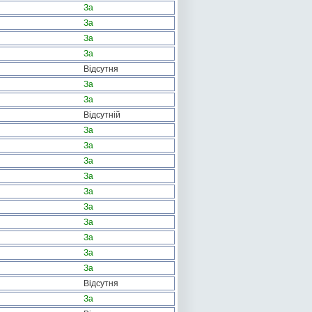
За
За
За
За
Відсутня
За
За
Відсутній
За
За
За
За
За
За
За
За
За
За
Відсутня
За