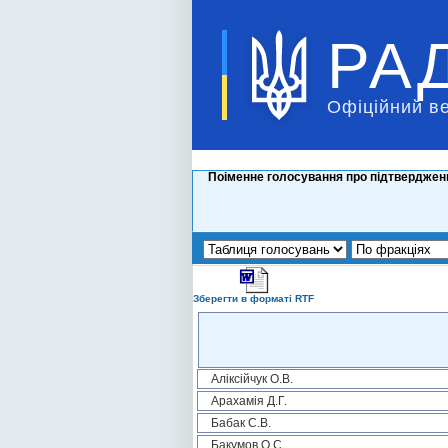
РА
Офіційний в
Поіменне голосування про підтвердженн
Зберегти в форматі RTF
Аліксійчук О.В.
Арахамія Д.Г.
Бабак С.В.
Бакумов О.С.