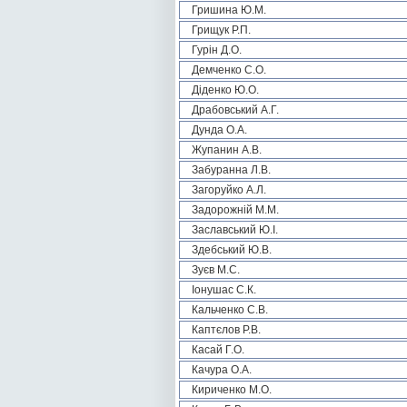
Гришина Ю.М.
Грищук Р.П.
Гурін Д.О.
Демченко С.О.
Діденко Ю.О.
Драбовський А.Г.
Дунда О.А.
Жупанин А.В.
Забуранна Л.В.
Загоруйко А.Л.
Задорожній М.М.
Заславський Ю.І.
Здебський Ю.В.
Зуєв М.С.
Іонушас С.К.
Кальченко С.В.
Каптєлов Р.В.
Касай Г.О.
Качура О.А.
Кириченко М.О.