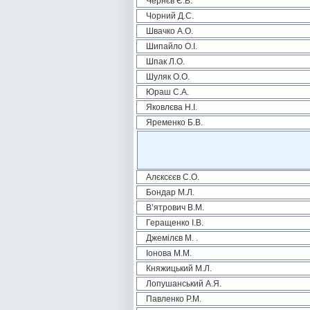
Чернєв Є.В.
Чорний Д.С.
Швачко А.О.
Шипайло О.І.
Шпак Л.О.
Шуляк О.О.
Юраш С.А.
Яковлєва Н.І.
Яременко Б.В.
Алєксєєв С.О.
Бондар М.Л.
В’ятрович В.М.
Геращенко І.В.
Джемілєв М. .
Іонова М.М.
Княжицький М.Л.
Лопушанський А.Я.
Павленко Р.М.