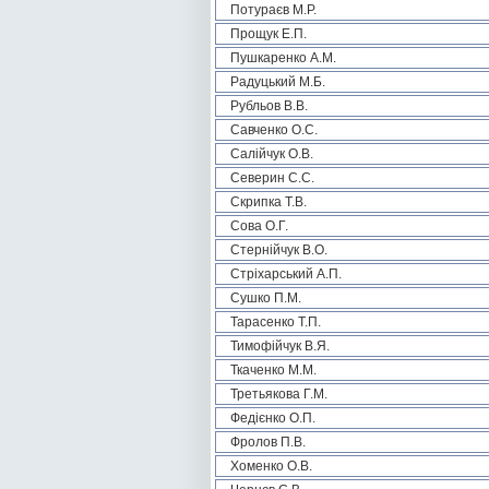
Потураєв М.Р.
Прощук Е.П.
Пушкаренко А.М.
Радуцький М.Б.
Рубльов В.В.
Савченко О.С.
Салійчук О.В.
Северин С.С.
Скрипка Т.В.
Сова О.Г.
Стернійчук В.О.
Стріхарський А.П.
Сушко П.М.
Тарасенко Т.П.
Тимофійчук В.Я.
Ткаченко М.М.
Третьякова Г.М.
Федієнко О.П.
Фролов П.В.
Хоменко О.В.