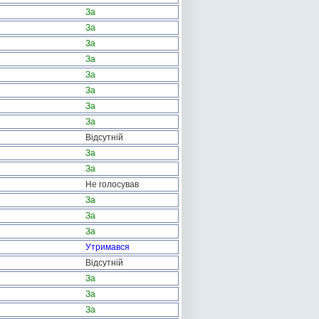
За
За
За
За
За
За
За
За
Відсутній
За
За
Не голосував
За
За
За
Утримався
Відсутній
За
За
За