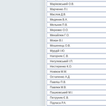
Маріковський О.В.
Марченко Л.І.
Маслов Д.В.
Медяник В.А.
Мельник П.В.
Мережко О.О.
Михайлюк Г.О.
Мокан В.І.
Мошенець О.В.
Мурдій І.Ю.
Нагорняк С.В.
Негулевський І.П.
Нестеренко К.О.
Новіков М.М.
Остапенко А.Д.
Павліш П.В.
Павлюк М.В.
Пашковський М.І.
Петруняк Є.В.
Підласа Р.А.