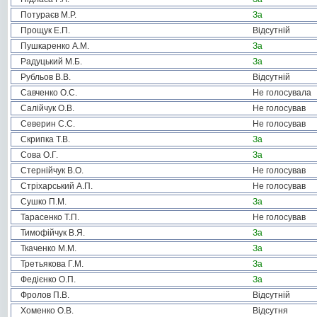
Потураєв М.Р.
За
Прощук Е.П.
Відсутній
Пушкаренко А.М.
За
Радуцький М.Б.
За
Рубльов В.В.
Відсутній
Савченко О.С.
Не голосувала
Салійчук О.В.
Не голосував
Северин С.С.
Не голосував
Скрипка Т.В.
За
Сова О.Г.
За
Стернійчук В.О.
Не голосував
Стріхарський А.П.
Не голосував
Сушко П.М.
За
Тарасенко Т.П.
Не голосував
Тимофійчук В.Я.
За
Ткаченко М.М.
За
Третьякова Г.М.
За
Федієнко О.П.
За
Фролов П.В.
Відсутній
Хоменко О.В.
Відсутня