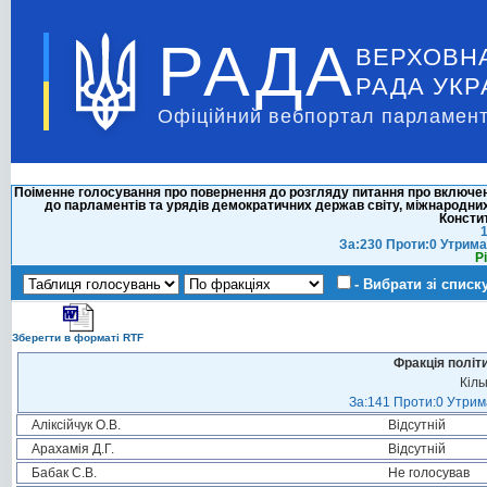
РАДА
ВЕРХОВН
РАДА УКР
Офіційний вебпортал парламент
Поіменне голосування про повернення до розгляду питання про включен
до парламентів та урядів демократичних держав світу, міжнародних 
Констит
1
За:230 Проти:0 Утрима
Р
- Вибрати зі списк
Зберегти в форматі RTF
Фракція політ
Кіль
За:141 Проти:0 Утрима
Аліксійчук О.В.
Відсутній
Арахамія Д.Г.
Відсутній
Бабак С.В.
Не голосував