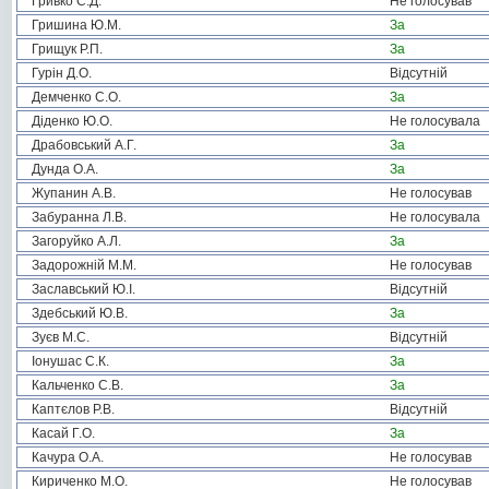
Гривко С.Д.
Не голосував
Гришина Ю.М.
За
Грищук Р.П.
За
Гурін Д.О.
Відсутній
Демченко С.О.
За
Діденко Ю.О.
Не голосувала
Драбовський А.Г.
За
Дунда О.А.
За
Жупанин А.В.
Не голосував
Забуранна Л.В.
Не голосувала
Загоруйко А.Л.
За
Задорожній М.М.
Не голосував
Заславський Ю.І.
Відсутній
Здебський Ю.В.
За
Зуєв М.С.
Відсутній
Іонушас С.К.
За
Кальченко С.В.
За
Каптєлов Р.В.
Відсутній
Касай Г.О.
За
Качура О.А.
Не голосував
Кириченко М.О.
Не голосував