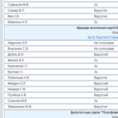
Саврасов М.В.
За
Сюмар В.П.
Відсутня
Фріз І.В.
Відсутня
Южаніна Н.П.
За
Фракція політичної партії
Кіл
За:11 Проти:0 Утрим
Абдуллін О.Р.
Не голосував
Власенко С.В.
Не голосував
Дубіль В.О.
Відсутній
Івченко В.Є.
За
Кириленко І.Г.
За
Крулько І.І.
За
Лабунська А.В.
Відсутня
Мейдич О.Л.
Відсутній
Немиря Г.М.
Відсутній
Пузійчук А.В.
Відсутній
Соколов М.В.
За
Тимошенко Ю.В.
Відсутня
Депутатська група "Платформа
Кіл