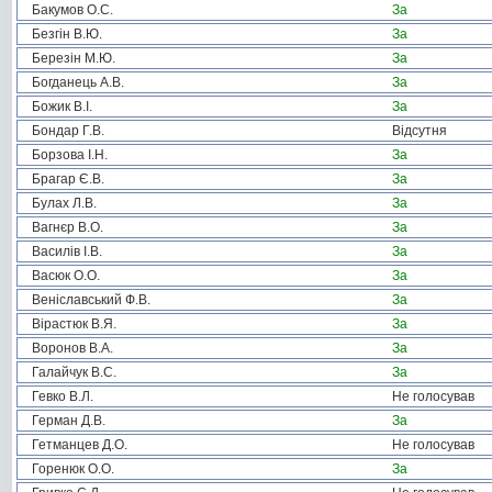
Бакумов О.С.
За
Безгін В.Ю.
За
Березін М.Ю.
За
Богданець А.В.
За
Божик В.І.
За
Бондар Г.В.
Відсутня
Борзова І.Н.
За
Брагар Є.В.
За
Булах Л.В.
За
Вагнєр В.О.
За
Василів І.В.
За
Васюк О.О.
За
Веніславський Ф.В.
За
Вірастюк В.Я.
За
Воронов В.А.
За
Галайчук В.С.
За
Гевко В.Л.
Не голосував
Герман Д.В.
За
Гетманцев Д.О.
Не голосував
Горенюк О.О.
За