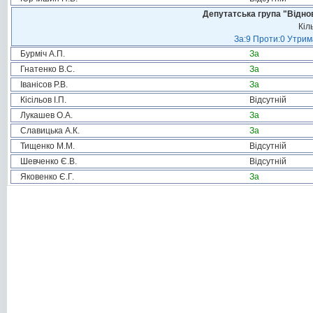
Депутатська група "Віднов
Кіл
За:9 Проти:0 Утрим
Бурміч А.П.
За
Гнатенко В.С.
За
Іванісов Р.В.
За
Кісільов І.П.
Відсутній
Лукашев О.А.
За
Славицька А.К.
За
Тищенко М.М.
Відсутній
Шевченко Є.В.
Відсутній
Яковенко Є.Г.
За