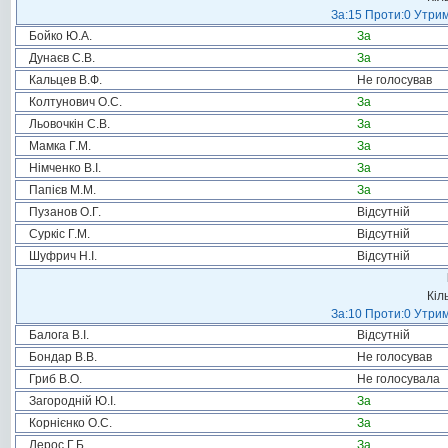
За:15 Проти:0 Утрим
Бойко Ю.А.
За
Дунаєв С.В.
За
Кальцев В.Ф.
Не голосував
Колтунович О.С.
За
Льовочкін С.В.
За
Мамка Г.М.
За
Німченко В.І.
За
Папієв М.М.
За
Пузанов О.Г.
Відсутній
Суркіс Г.М.
Відсутній
Шуфрич Н.І.
Відсутній
Кіл
За:10 Проти:0 Утрим
Балога В.І.
Відсутній
Бондар В.В.
Не голосував
Гриб В.О.
Не голосувала
Загородній Ю.І.
За
Корнієнко О.С.
За
Лерос Г.Б.
За