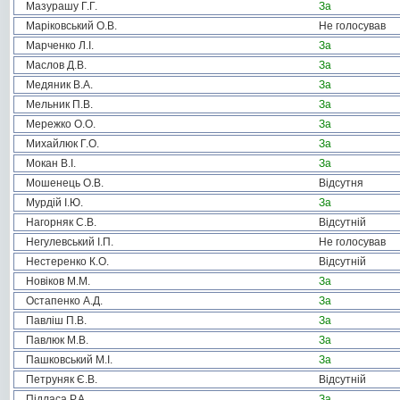
Мазурашу Г.Г.
За
Маріковський О.В.
Не голосував
Марченко Л.І.
За
Маслов Д.В.
За
Медяник В.А.
За
Мельник П.В.
За
Мережко О.О.
За
Михайлюк Г.О.
За
Мокан В.І.
За
Мошенець О.В.
Відсутня
Мурдій І.Ю.
За
Нагорняк С.В.
Відсутній
Негулевський І.П.
Не голосував
Нестеренко К.О.
Відсутній
Новіков М.М.
За
Остапенко А.Д.
За
Павліш П.В.
За
Павлюк М.В.
За
Пашковський М.І.
За
Петруняк Є.В.
Відсутній
Підласа Р.А.
За