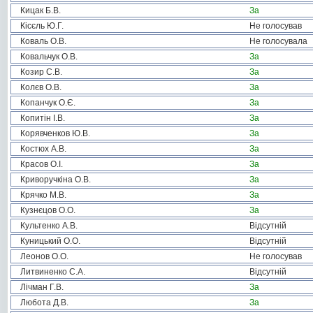
Кицак Б.В.
За
Кісєль Ю.Г.
Не голосував
Коваль О.В.
Не голосувала
Ковальчук О.В.
За
Козир С.В.
За
Колєв О.В.
За
Копанчук О.Є.
За
Копитін І.В.
За
Корявченков Ю.В.
За
Костюх А.В.
За
Красов О.І.
За
Криворучкіна О.В.
За
Крячко М.В.
За
Кузнєцов О.О.
За
Культенко А.В.
Відсутній
Куницький О.О.
Відсутній
Леонов О.О.
Не голосував
Литвиненко С.А.
Відсутній
Лічман Г.В.
За
Любота Д.В.
За