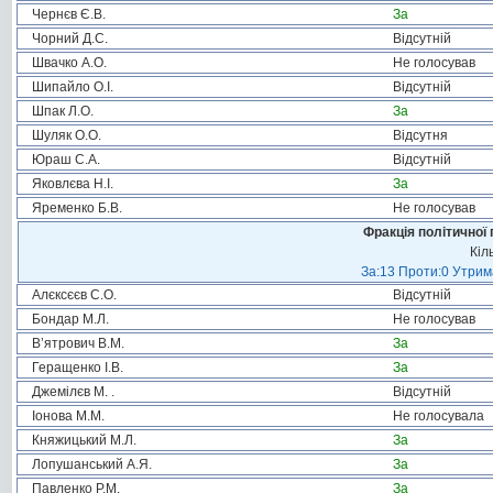
Чернєв Є.В.
За
Чорний Д.С.
Відсутній
Швачко А.О.
Не голосував
Шипайло О.І.
Відсутній
Шпак Л.О.
За
Шуляк О.О.
Відсутня
Юраш С.А.
Відсутній
Яковлєва Н.І.
За
Яременко Б.В.
Не голосував
Фракція політичної 
Кіл
За:13 Проти:0 Утрима
Алєксєєв С.О.
Відсутній
Бондар М.Л.
Не голосував
В’ятрович В.М.
За
Геращенко І.В.
За
Джемілєв М. .
Відсутній
Іонова М.М.
Не голосувала
Княжицький М.Л.
За
Лопушанський А.Я.
За
Павленко Р.М.
За