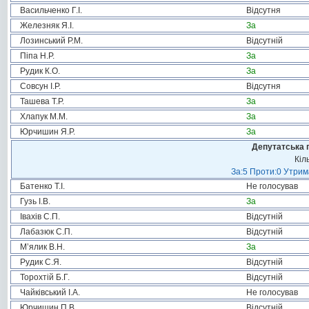
Васильченко Г.І.
Відсутня
Железняк Я.І.
За
Лозинський Р.М.
Відсутній
Піпа Н.Р.
За
Рудик К.О.
За
Совсун І.Р.
Відсутня
Ташева Т.Р.
За
Хлапук М.М.
За
Юрчишин Я.Р.
За
Депутатська 
Кіл
За:5 Проти:0 Утрим
Батенко Т.І.
Не голосував
Гузь І.В.
За
Івахів С.П.
Відсутній
Лабазюк С.П.
Відсутній
М’ялик В.Н.
За
Рудик С.Я.
Відсутній
Торохтій Б.Г.
Відсутній
Чайківський І.А.
Не голосував
Юрчишин П.В.
Відсутній