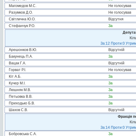
Магомедов М.С.
Не голосував
Разумков Д.О.
Не голосував
Світлична Ю.О.
Відсутня
Стефанчук Р.О.
За
Депута
Кіл
За:12 Проти:0 Утрим
Арешонков В.Ю.
Відсутній
Бакунець П.А.
За
Вацак Г.А.
Відсутній
Горват Р.І.
Не голосував
Кіт А.Б.
За
Кучер М.І.
За
Люшняк М.В.
За
Петьовка В.В.
За
Приходько Б.В.
За
Шахов С.В.
Відсутній
Фракція п
Кіл
За:14 Проти:0 Утрим
Бобровська С.А.
За