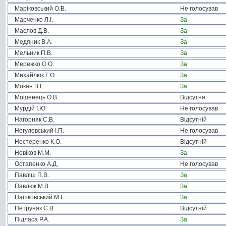
Маріковський О.В.
Не голосував
Марченко Л.І.
За
Маслов Д.В.
За
Медяник В.А.
За
Мельник П.В.
За
Мережко О.О.
За
Михайлюк Г.О.
За
Мокан В.І.
За
Мошенець О.В.
Відсутня
Мурдій І.Ю.
Не голосував
Нагорняк С.В.
Відсутній
Негулевський І.П.
Не голосував
Нестеренко К.О.
Відсутній
Новіков М.М.
За
Остапенко А.Д.
Не голосував
Павліш П.В.
За
Павлюк М.В.
За
Пашковський М.І.
За
Петруняк Є.В.
Відсутній
Підласа Р.А.
За