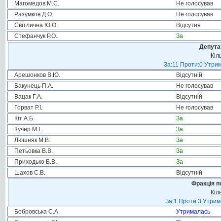
Магомедов М.С.
Не голосував
Разумков Д.О.
Не голосував
Світлична Ю.О.
Відсутня
Стефанчук Р.О.
За
Депута
Кіл
За:11 Проти:0 Утрим
Арешонков В.Ю.
Відсутній
Бакунець П.А.
Не голосував
Вацак Г.А.
Відсутній
Горват Р.І.
Не голосував
Кіт А.Б.
За
Кучер М.І.
За
Люшняк М.В.
За
Петьовка В.В.
За
Приходько Б.В.
За
Шахов С.В.
Відсутній
Фракція п
Кіл
За:1 Проти:3 Утрим
Бобровська С.А.
Утрималась