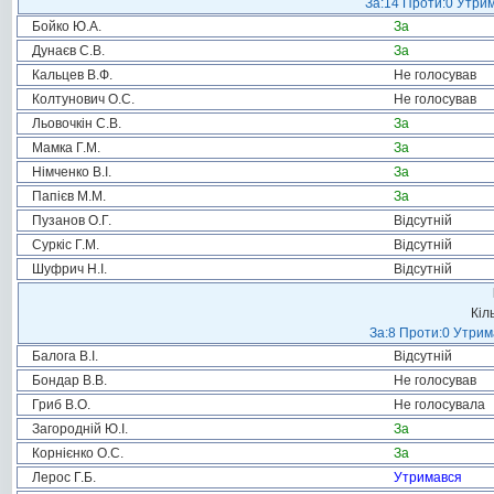
За:14 Проти:0 Утрим
Бойко Ю.А.
За
Дунаєв С.В.
За
Кальцев В.Ф.
Не голосував
Колтунович О.С.
Не голосував
Льовочкін С.В.
За
Мамка Г.М.
За
Німченко В.І.
За
Папієв М.М.
За
Пузанов О.Г.
Відсутній
Суркіс Г.М.
Відсутній
Шуфрич Н.І.
Відсутній
Кіл
За:8 Проти:0 Утрим
Балога В.І.
Відсутній
Бондар В.В.
Не голосував
Гриб В.О.
Не голосувала
Загородній Ю.І.
За
Корнієнко О.С.
За
Лерос Г.Б.
Утримався