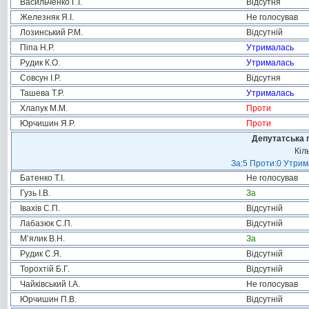
Васильченко Г.І.
Відсутня
Железняк Я.І.
Не голосував
Лозинський Р.М.
Відсутній
Піпа Н.Р.
Утрималась
Рудик К.О.
Утрималась
Совсун І.Р.
Відсутня
Ташева Т.Р.
Утрималась
Хлапук М.М.
Проти
Юрчишин Я.Р.
Проти
Депутатська 
Кіл
За:5 Проти:0 Утрим
Батенко Т.І.
Не голосував
Гузь І.В.
За
Івахів С.П.
Відсутній
Лабазюк С.П.
Відсутній
М’ялик В.Н.
За
Рудик С.Я.
Відсутній
Торохтій Б.Г.
Відсутній
Чайківський І.А.
Не голосував
Юрчишин П.В.
Відсутній