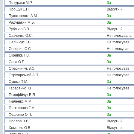
Потураєв М.Р.
За
Прощук Е.П.
Відсутній
Пушкаренко А.М.
За
Радуцький М.Б.
За
Рубльов В.В.
Відсутній
Савченко О.С.
Не голосувала
Салійчук О.В.
Не голосував
Северин С.С.
Не голосував
Скрипка Т.В.
За
Сова О.Г.
За
Стернійчук В.О.
Не голосував
Стріхарський А.П.
Не голосував
Сушко П.М.
За
Тарасенко Т.П.
Не голосував
Тимофійчук В.Я.
За
Ткаченко М.М.
За
Третьякова Г.М.
За
Федієнко О.П.
За
Фролов П.В.
Відсутній
Хоменко О.В.
Відсутня