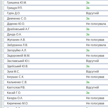
Гришина Ю.М.
За
Грищук Р.П.
За
Гурін Д.О.
Відсутній
Демченко С.О.
За
Діденко Ю.О.
Не голосувала
Драбовський А.Г.
За
Дунда О.А.
За
Жупанин А.В.
Не голосував
Забуранна Л.В.
Не голосувала
Загоруйко А.Л.
За
Задорожній М.М.
Не голосував
Заславський Ю.І.
Відсутній
Здебський Ю.В.
За
Зуєв М.С.
Відсутній
Іонушас С.К.
Не голосував
Кальченко С.В.
За
Каптєлов Р.В.
Відсутній
Касай Г.О.
За
Качура О.А.
Не голосував
Кириченко М.О.
Не голосував