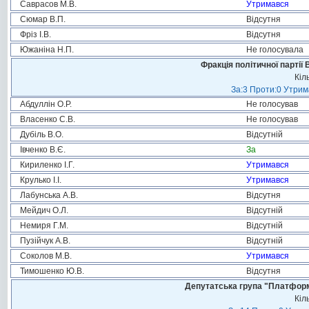
Саврасов М.В.
Утримався
Сюмар В.П.
Відсутня
Фріз І.В.
Відсутня
Южаніна Н.П.
Не голосувала
Фракція політичної партії
Кіл
За:3 Проти:0 Утрим
Абдуллін О.Р.
Не голосував
Власенко С.В.
Не голосував
Дубіль В.О.
Відсутній
Івченко В.Є.
За
Кириленко І.Г.
Утримався
Крулько І.І.
Утримався
Лабунська А.В.
Відсутня
Мейдич О.Л.
Відсутній
Немиря Г.М.
Відсутній
Пузійчук А.В.
Відсутній
Соколов М.В.
Утримався
Тимошенко Ю.В.
Відсутня
Депутатська група "Платформа
Кіл