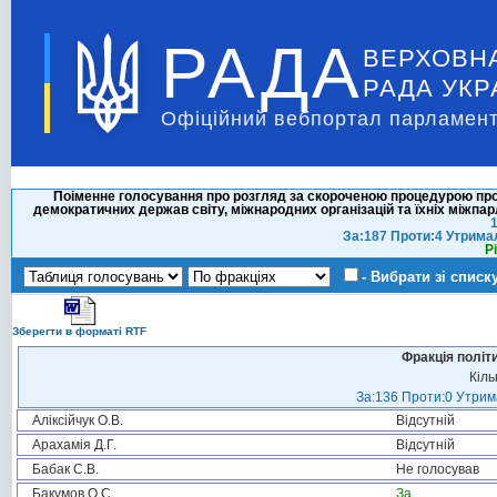
РАДА
ВЕРХОВН
РАДА УКР
Офіційний вебпортал парламент
Поіменне голосування про розгляд за скороченою процедурою про
демократичних держав світу, міжнародних організацій та їхніх міжпар
1
За:187 Проти:4 Утрима
Р
- Вибрати зі списк
Зберегти в форматі RTF
Фракція політ
Кіль
За:136 Проти:0 Утрима
Аліксійчук О.В.
Відсутній
Арахамія Д.Г.
Відсутній
Бабак С.В.
Не голосував
Бакумов О.С.
За