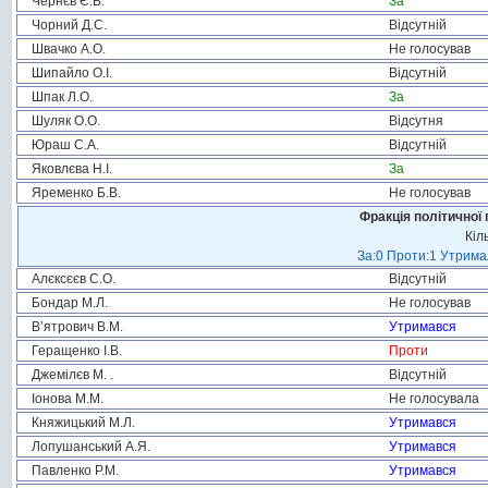
Чернєв Є.В.
За
Чорний Д.С.
Відсутній
Швачко А.О.
Не голосував
Шипайло О.І.
Відсутній
Шпак Л.О.
За
Шуляк О.О.
Відсутня
Юраш С.А.
Відсутній
Яковлєва Н.І.
За
Яременко Б.В.
Не голосував
Фракція політичної 
Кіл
За:0 Проти:1 Утримал
Алєксєєв С.О.
Відсутній
Бондар М.Л.
Не голосував
В’ятрович В.М.
Утримався
Геращенко І.В.
Проти
Джемілєв М. .
Відсутній
Іонова М.М.
Не голосувала
Княжицький М.Л.
Утримався
Лопушанський А.Я.
Утримався
Павленко Р.М.
Утримався