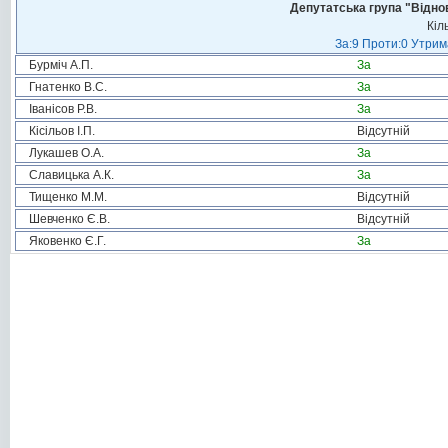
Депутатська група "Віднов
Кіл
За:9 Проти:0 Утрим
Бурміч А.П.
За
Гнатенко В.С.
За
Іванісов Р.В.
За
Кісільов І.П.
Відсутній
Лукашев О.А.
За
Славицька А.К.
За
Тищенко М.М.
Відсутній
Шевченко Є.В.
Відсутній
Яковенко Є.Г.
За