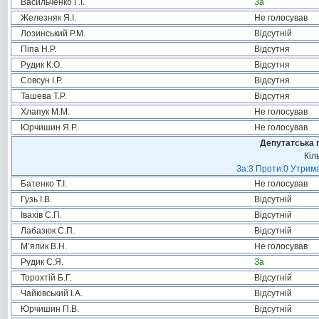
Васильченко Г.І.
За
Железняк Я.І.
Не голосував
Лозинський Р.М.
Відсутній
Піпа Н.Р.
Відсутня
Рудик К.О.
Відсутня
Совсун І.Р.
Відсутня
Ташева Т.Р.
Відсутня
Хлапук М.М.
Не голосував
Юрчишин Я.Р.
Не голосував
Депутатська 
Кіл
За:3 Проти:0 Утрима
Батенко Т.І.
Не голосував
Гузь І.В.
Відсутній
Івахів С.П.
Відсутній
Лабазюк С.П.
Відсутній
М’ялик В.Н.
Не голосував
Рудик С.Я.
За
Торохтій Б.Г.
Відсутній
Чайківський І.А.
Відсутній
Юрчишин П.В.
Відсутній