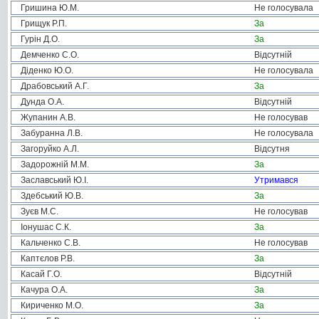
Гришина Ю.М.
Не голосувала
Грищук Р.П.
За
Гурін Д.О.
За
Демченко С.О.
Відсутній
Діденко Ю.О.
Не голосувала
Драбовський А.Г.
За
Дунда О.А.
Відсутній
Жупанин А.В.
Не голосував
Забуранна Л.В.
Не голосувала
Загоруйко А.Л.
Відсутня
Задорожній М.М.
За
Заславський Ю.І.
Утримався
Здебський Ю.В.
За
Зуєв М.С.
Не голосував
Іонушас С.К.
За
Кальченко С.В.
Не голосував
Каптєлов Р.В.
За
Касай Г.О.
Відсутній
Качура О.А.
За
Кириченко М.О.
За