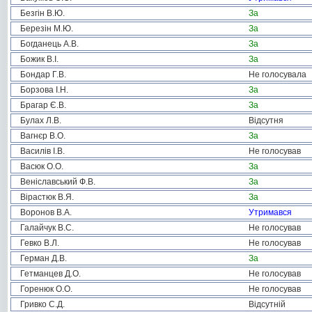
Безгін В.Ю.
За
Березін М.Ю.
За
Богданець А.В.
За
Божик В.І.
За
Бондар Г.В.
Не голосувала
Борзова І.Н.
За
Брагар Є.В.
За
Булах Л.В.
Відсутня
Вагнєр В.О.
За
Василів І.В.
Не голосував
Васюк О.О.
За
Веніславський Ф.В.
За
Вірастюк В.Я.
За
Воронов В.А.
Утримався
Галайчук В.С.
Не голосував
Гевко В.Л.
Не голосував
Герман Д.В.
За
Гетманцев Д.О.
Не голосував
Горенюк О.О.
Не голосував
Гривко С.Д.
Відсутній