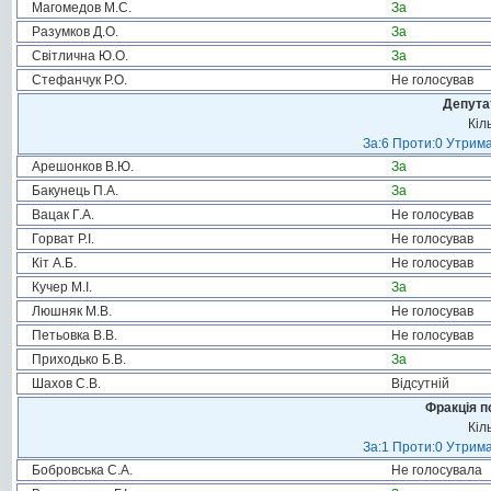
Магомедов М.С.
За
Разумков Д.О.
За
Світлична Ю.О.
За
Стефанчук Р.О.
Не голосував
Депута
Кіл
За:6 Проти:0 Утрима
Арешонков В.Ю.
За
Бакунець П.А.
За
Вацак Г.А.
Не голосував
Горват Р.І.
Не голосував
Кіт А.Б.
Не голосував
Кучер М.І.
За
Люшняк М.В.
Не голосував
Петьовка В.В.
Не голосував
Приходько Б.В.
За
Шахов С.В.
Відсутній
Фракція п
Кіл
За:1 Проти:0 Утрима
Бобровська С.А.
Не голосувала