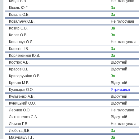
Кицак Б.В.
Не голосував
Кісєль Ю.Г.
За
Коваль О.В.
За
Ковальчук О.В.
Не голосував
Козир С.В.
За
Колєв О.В.
За
Копанчук О.Є.
Не голосувала
Копитін І.В.
За
Корявченков Ю.В.
За
Костюх А.В.
Відсутній
Красов О.І.
Відсутній
Криворучкіна О.В.
За
Крячко М.В.
Відсутній
Кузнєцов О.О.
Утримався
Культенко А.В.
Відсутній
Куницький О.О.
Відсутній
Леонов О.О.
Не голосував
Литвиненко С.А.
Відсутній
Лічман Г.В.
Не голосувала
Любота Д.В.
За
Мазурашу Г.Г.
За