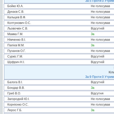
За:5 Проти:0 Утрим
Бойко Ю.А.
Не голосував
Дунаєв С.В.
Не голосував
Кальцев В.Ф.
Не голосував
Колтунович О.С.
Не голосував
Льовочкін С.В.
Відсутній
Мамка Г.М.
За
Німченко В.І.
Не голосував
Папієв М.М.
За
Пузанов О.Г.
Не голосував
Суркіс Г.М.
Відсутній
Шуфрич Н.І.
Відсутній
Кіл
За:9 Проти:0 Утрим
Балога В.І.
Відсутній
Бондар В.В.
За
Гриб В.О.
Відсутня
Загородній Ю.І.
Не голосував
Корнієнко О.С.
Не голосував
Лерос Г.Б.
За