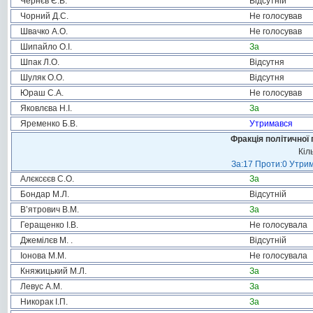
Чернєв Є.В.
Відсутній
Чорний Д.С.
Не голосував
Швачко А.О.
Не голосував
Шипайло О.І.
За
Шпак Л.О.
Відсутня
Шуляк О.О.
Відсутня
Юраш С.А.
Не голосував
Яковлєва Н.І.
За
Яременко Б.В.
Утримався
Фракція політичної 
Кіл
За:17 Проти:0 Утрим
Алєксєєв С.О.
За
Бондар М.Л.
Відсутній
В’ятрович В.М.
За
Геращенко І.В.
Не голосувала
Джемілєв М. .
Відсутній
Іонова М.М.
Не голосувала
Княжицький М.Л.
За
Левус А.М.
За
Никорак І.П.
За