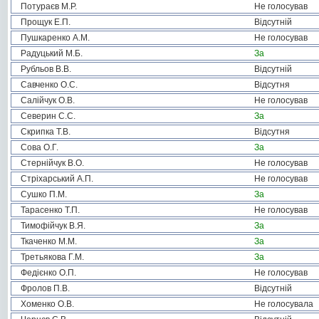
Потураєв М.Р.
Не голосував
Прощук Е.П.
Відсутній
Пушкаренко А.М.
Не голосував
Радуцький М.Б.
За
Рубльов В.В.
Відсутній
Савченко О.С.
Відсутня
Салійчук О.В.
Не голосував
Северин С.С.
За
Скрипка Т.В.
Відсутня
Сова О.Г.
За
Стернійчук В.О.
Не голосував
Стріхарський А.П.
Не голосував
Сушко П.М.
За
Тарасенко Т.П.
Не голосував
Тимофійчук В.Я.
За
Ткаченко М.М.
За
Третьякова Г.М.
За
Федієнко О.П.
Не голосував
Фролов П.В.
Відсутній
Хоменко О.В.
Не голосувала