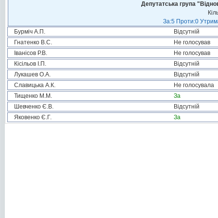
Депутатська група "Віднов
Кіл
За:5 Проти:0 Утрим
Бурміч А.П.
Відсутній
Гнатенко В.С.
Не голосував
Іванісов Р.В.
Не голосував
Кісільов І.П.
Відсутній
Лукашев О.А.
Відсутній
Славицька А.К.
Не голосувала
Тищенко М.М.
За
Шевченко Є.В.
Відсутній
Яковенко Є.Г.
За