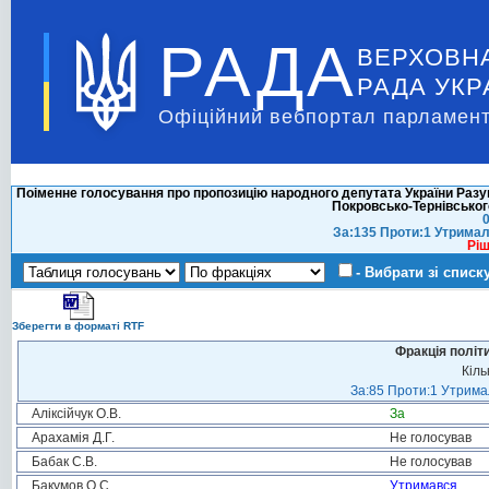
РАДА
ВЕРХОВН
РАДА УКР
Офіційний вебпортал парламент
Поіменне голосування про пропозицію народного депутата України Разу
Покровсько-Тернівськог
0
За:135 Проти:1 Утримал
Ріш
- Вибрати зі списк
Зберегти в форматі RTF
Фракція політ
Кіль
За:85 Проти:1 Утримал
Аліксійчук О.В.
За
Арахамія Д.Г.
Не голосував
Бабак С.В.
Не голосував
Бакумов О.С.
Утримався