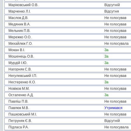
Маріковський О.В.
Відсутній
Марченко Л.І.
Відсутня
Маслов Д.В.
Не голосував
Медяник В.А.
Не голосував
Мельник П.В.
Не голосував
Мережко О.О.
Не голосував
Михайлюк Г.О.
Не голосувала
Мокан В.І.
За
Мошенець О.В.
За
Мурдій І.Ю.
За
Нагорняк С.В.
Не голосував
Негулевський І.П.
Не голосував
Нестеренко К.О.
За
Новіков М.М.
Не голосував
Остапенко А.Д.
За
Павліш П.В.
Не голосував
Павлюк М.В.
Утримався
Пашковський М.І.
Не голосував
Петруняк Є.В.
Відсутній
Підласа Р.А.
Не голосувала