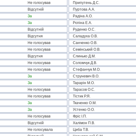
Не голосував
Припутень Д.С.
Відсутній
Пуртова А.А.
За
Радіна А.О.
За
Рєпіна Е.А.
Відсутній
Руденко О.С.
Відсутня
Саладуха О.В.
Не голосував
Санченко О.В.
Не голосував
Семінський О.В.
Відсутня
Слинько Д.М.
Не голосував
Соломчук Д.В.
Не голосував
Стефанчук М.О.
За
Струневич В.О.
За
Тарарін М.О.
Не голосував
Тарасов О.С.
Не голосував
Тістик Р.Я.
За
Ткаченко О.М.
За
Устенко О.О.
Не голосував
Фріс І.П.
Відсутній
Халімон П.В.
Не голосувала
Циба Т.В.