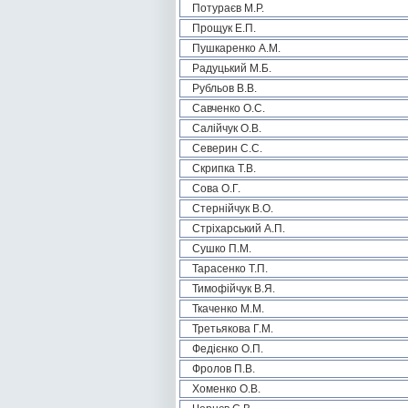
Потураєв М.Р.
Прощук Е.П.
Пушкаренко А.М.
Радуцький М.Б.
Рубльов В.В.
Савченко О.С.
Салійчук О.В.
Северин С.С.
Скрипка Т.В.
Сова О.Г.
Стернійчук В.О.
Стріхарський А.П.
Сушко П.М.
Тарасенко Т.П.
Тимофійчук В.Я.
Ткаченко М.М.
Третьякова Г.М.
Федієнко О.П.
Фролов П.В.
Хоменко О.В.