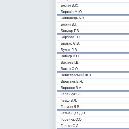
Безгін В.Ю.
Березін М.Ю.
Богданець А.В.
Божик В.І.
Бондар Г.В.
Борзова І.Н.
Брагар Є.В.
Булах Л.В.
Вагнєр В.О.
Василів І.В.
Васюк О.О.
Веніславський Ф.В.
Вірастюк В.Я.
Воронов В.А.
Галайчук В.С.
Гевко В.Л.
Герман Д.В.
Гетманцев Д.О.
Горенюк О.О.
Гривко С.Д.