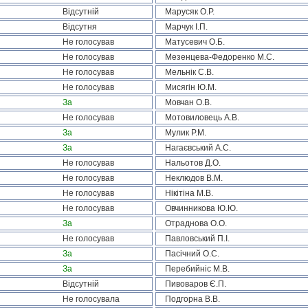
Відсутній
Марусяк О.Р.
Відсутня
Марчук І.П.
Не голосував
Матусевич О.Б.
Не голосував
Мезенцева-Федоренко М.С.
Не голосував
Мельнік С.В.
Не голосував
Мисягін Ю.М.
За
Мовчан О.В.
Не голосував
Мотовиловець А.В.
За
Мулик Р.М.
За
Нагаєвський А.С.
Не голосував
Нальотов Д.О.
Не голосував
Неклюдов В.М.
Не голосував
Нікітіна М.В.
Не голосував
Овчинникова Ю.Ю.
За
Отраднова О.О.
Не голосував
Павловський П.І.
За
Пасічний О.С.
За
Перебийніс М.В.
Відсутній
Пивоваров Є.П.
Не голосувала
Подгорна В.В.