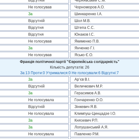
Відсутній
Чернявський С.М.
Не голосував
Чорноморов А.О.
За
Шинкаренко І.А.
Відсутній
Шол М.В.
Відсутня
Штепа С.С.
Відсутня
Юнаков І.С.
Не голосував
Якименко П.В.
За
Янченко Г.І.
Не голосував
Ясько Є.О.
Фракція політичної партії "Європейська солідарність"
Кількість депутатів: 26
За:13 Проти:0 Утрималися:0 Не голосували:6 Відсутні:7
За
Ар’єв В.І.
Відсутній
Величкович М.Р.
За
Герасимов А.В.
Не голосувала
Гончаренко О.О.
Відсутній
Зінкевич Я.В.
Не голосувала
Климпуш-Цинцадзе І.О.
За
Князевич Р.П.
За
Лопушанський А.Я.
Не голосувала
Павленко Р.М.