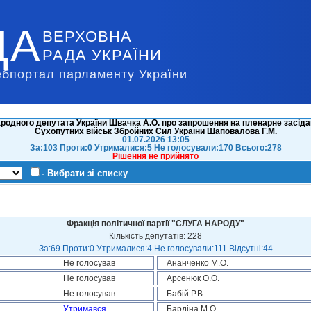
ДА
ВЕРХОВНА
РАДА УКРАЇНИ
ебпортал парламенту України
родного депутата України Швачка А.О. про запрошення на пленарне засід
Сухопутних військ Збройних Сил України Шаповалова Г.М.
01.07.2026 13:05
За:103 Проти:0 Утрималися:5 Не голосували:170 Всього:278
Рішення не прийнято
- Вибрати зі списку
Фракція політичної партії "СЛУГА НАРОДУ"
Кількість депутатів: 228
За:69 Проти:0 Утрималися:4 Не голосували:111 Відсутні:44
Не голосував
Ананченко М.О.
Не голосував
Арсенюк О.О.
Не голосував
Бабій Р.В.
Утримався
Бардіна М.О.