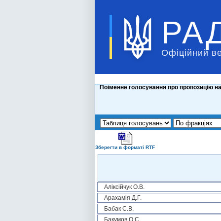
РА
Офіційний в
Поіменне голосування про пропозицію на
Зберегти в форматі RTF
Аліксійчук О.В.
Арахамія Д.Г.
Бабак С.В.
Бакумов О.С.