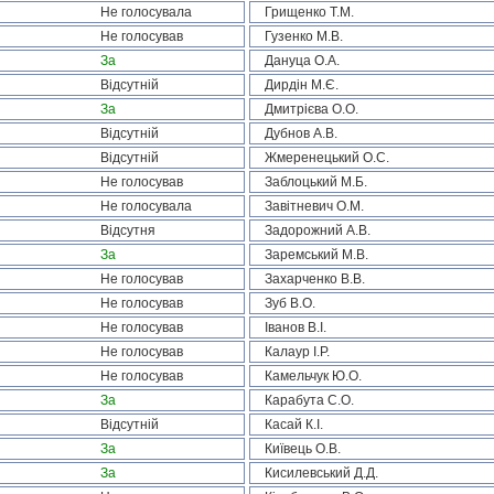
Не голосувала
Грищенко Т.М.
Не голосував
Гузенко М.В.
За
Дануца О.А.
Відсутній
Дирдін М.Є.
За
Дмитрієва О.О.
Відсутній
Дубнов А.В.
Відсутній
Жмеренецький О.С.
Не голосував
Заблоцький М.Б.
Не голосувала
Завітневич О.М.
Відсутня
Задорожний А.В.
За
Заремський М.В.
Не голосував
Захарченко В.В.
Не голосував
Зуб В.О.
Не голосував
Іванов В.І.
Не голосував
Калаур І.Р.
Не голосував
Камельчук Ю.О.
За
Карабута С.О.
Відсутній
Касай К.І.
За
Київець О.В.
За
Кисилевський Д.Д.