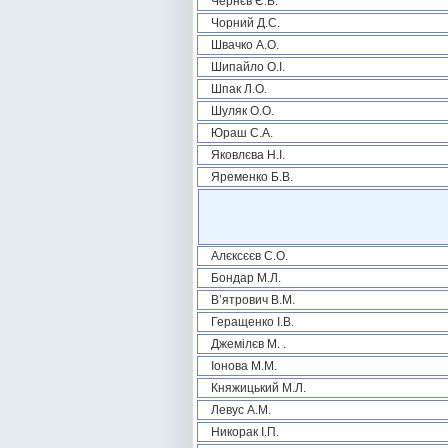
Чернєв Є.В.
Чорний Д.С.
Швачко А.О.
Шипайло О.І.
Шпак Л.О.
Шуляк О.О.
Юраш С.А.
Яковлєва Н.І.
Яременко Б.В.
Алєксєєв С.О.
Бондар М.Л.
В’ятрович В.М.
Геращенко І.В.
Джемілєв М. .
Іонова М.М.
Княжицький М.Л.
Левус А.М.
Никорак І.П.