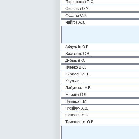
Порошенко П.О.
Синютка О.М.
Федина С.Р.
Чийгоз А.З.
Абдуллін О.Р.
Власенко С.В.
Дубіль В.О.
Івченко В.Є.
Кириленко І.Г.
Крулько І.І.
Лабунська А.В.
Мейдич О.Л.
Немиря Г.М.
Пузійчук А.В.
Соколов М.В.
Тимошенко Ю.В.