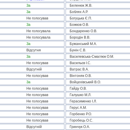
За
Беленюк Ж.В.
За
Боблях А.Р.
Не голосував
Богуцька Є.П.
За
Божков О.В.
Не голосувала
Бондаренко О.В.
Не голосувала
Бородін В.В.
За
Бужанський М.А.
Відсутня
Бунін С.В.
За
Василевська-Смаглюк О.М.
Не голосував
Васильєв І.С.
Відсутній
Ватрас В.А.
Не голосував
Вінтоняк О.В.
За
Войцехівський В.О.
Не голосував
Гайду О.В.
Не голосував
Галушко М.Л.
Не голосував
Герасименко І.Л.
Не голосував
Герус А.М.
Не голосував
Горбенко Р.О.
Не голосував
Горобець О.С.
Відсутній
Гринчук О.А.