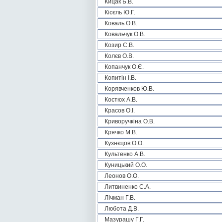
Кицак Б.В.
Кісєль Ю.Г.
Коваль О.В.
Ковальчук О.В.
Козир С.В.
Колєв О.В.
Копанчук О.Є.
Копитін І.В.
Корявченков Ю.В.
Костюх А.В.
Красов О.І.
Криворучкіна О.В.
Крячко М.В.
Кузнєцов О.О.
Культенко А.В.
Куницький О.О.
Леонов О.О.
Литвиненко С.А.
Лічман Г.В.
Любота Д.В.
Мазурашу Г.Г.