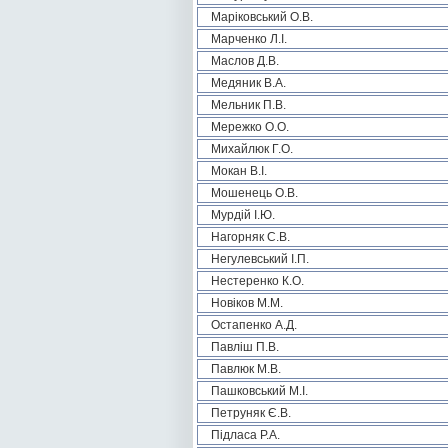
Маріковський О.В.
Марченко Л.І.
Маслов Д.В.
Медяник В.А.
Мельник П.В.
Мережко О.О.
Михайлюк Г.О.
Мокан В.І.
Мошенець О.В.
Мурдій І.Ю.
Нагорняк С.В.
Негулевський І.П.
Нестеренко К.О.
Новіков М.М.
Остапенко А.Д.
Павліш П.В.
Павлюк М.В.
Пашковський М.І.
Петруняк Є.В.
Підласа Р.А.