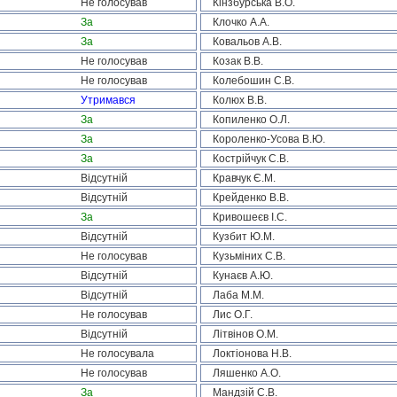
Не голосував
Кінзбурська В.О.
За
Клочко А.А.
За
Ковальов А.В.
Не голосував
Козак В.В.
Не голосував
Колебошин С.В.
Утримався
Колюх В.В.
За
Копиленко О.Л.
За
Короленко-Усова В.Ю.
За
Кострійчук С.В.
Відсутній
Кравчук Є.М.
Відсутній
Крейденко В.В.
За
Кривошеєв І.С.
Відсутній
Кузбит Ю.М.
Не голосував
Кузьміних С.В.
Відсутній
Кунаєв А.Ю.
Відсутній
Лаба М.М.
Не голосував
Лис О.Г.
Відсутній
Літвінов О.М.
Не голосувала
Локтіонова Н.В.
Не голосував
Ляшенко А.О.
За
Мандзій С.В.