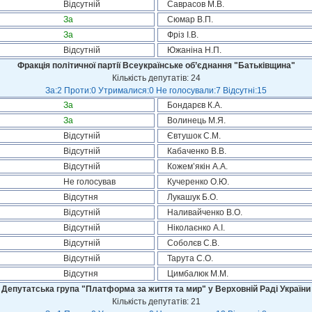
Відсутній
Саврасов М.В.
За
Сюмар В.П.
За
Фріз І.В.
Відсутній
Южаніна Н.П.
Фракція політичної партії Всеукраїнське об’єднання "Батьківщина"
Кількість депутатів: 24
За:2 Проти:0 Утрималися:0 Не голосували:7 Відсутні:15
За
Бондарєв К.А.
За
Волинець М.Я.
Відсутній
Євтушок С.М.
Відсутній
Кабаченко В.В.
Відсутній
Кожем’якін А.А.
Не голосував
Кучеренко О.Ю.
Відсутня
Лукашук Б.О.
Відсутній
Наливайченко В.О.
Відсутній
Ніколаєнко А.І.
Відсутній
Соболєв С.В.
Відсутній
Тарута С.О.
Відсутня
Цимбалюк М.М.
Депутатська група "Платформа за життя та мир" у Верховній Раді України
Кількість депутатів: 21