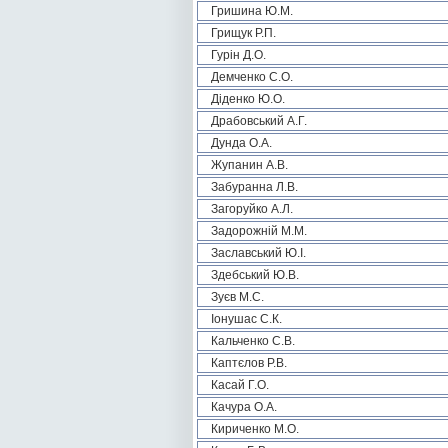
Гришина Ю.М.
Грищук Р.П.
Гурін Д.О.
Демченко С.О.
Діденко Ю.О.
Драбовський А.Г.
Дунда О.А.
Жупанин А.В.
Забуранна Л.В.
Загоруйко А.Л.
Задорожній М.М.
Заславський Ю.І.
Здебський Ю.В.
Зуєв М.С.
Іонушас С.К.
Кальченко С.В.
Каптєлов Р.В.
Касай Г.О.
Качура О.А.
Кириченко М.О.