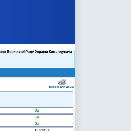
ання Верховної Ради України Командувача
Версія для друку
За
За
За
Відсутня