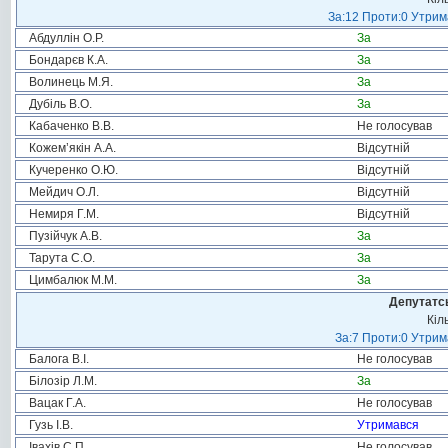
За:12 Проти:0 Утрима
Абдуллін О.Р.
За
Бондарєв К.А.
За
Волинець М.Я.
За
Дубіль В.О.
За
Кабаченко В.В.
Не голосував
Кожем’якін А.А.
Відсутній
Кучеренко О.Ю.
Відсутній
Мейдич О.Л.
Відсутній
Немиря Г.М.
Відсутній
Пузійчук А.В.
За
Тарута С.О.
За
Цимбалюк М.М.
За
Депутатсь
Кіл
За:7 Проти:0 Утрим
Балога В.І.
Не голосував
Білозір Л.М.
За
Вацак Г.А.
Не голосував
Гузь І.В.
Утримався
Івахів С.П.
Не голосував