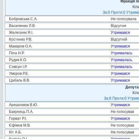
Фракція п
Кіл
За:0 Проти:0 Утрима
Бобровська С.А.
Не голосувала
Василенко Л.В.
Відсутня
Железняк Я.І.
Утримався
Костенко Р.В.
Відсутній
Макаров О.А.
Утримався
Піпа Н.Р.
Утрималась
Рудик К.О.
Утрималась
Совсун І.Р.
Утрималась
Умєров Р.Е.
Утримався
Цабаль В.В.
Утримався
Депута
Кіл
За:8 Проти:0 Утрим
Арешонков В.Ю.
Утримався
Бакунець П.А.
Не голосував
Горват Р.І.
Утримався
Єфімов М.В.
Не голосував
Кіт А.Б.
Не голосував