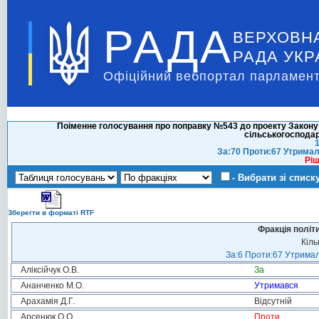
РАДА
ВЕРХОВН
РАДА УКР
Офіційний вебпортал парламент
Поіменне голосування про поправку №543 до проекту Закону 
сільськогосподар
1
За:70 Проти:67 Утримал
Ріш
- Вибрати зі списк
Зберегти в форматі RTF
Фракція політ
Кіль
За:6 Проти:67 Утримал
Аліксійчук О.В.
За
Ананченко М.О.
Утримався
Арахамія Д.Г.
Відсутній
Арсенюк О.О.
Проти