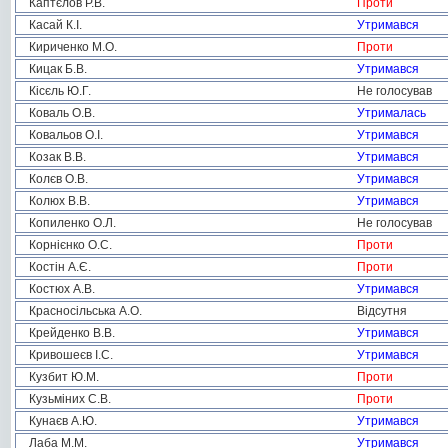
Каптєлов Р.В.
Проти
Касай К.І.
Утримався
Кириченко М.О.
Проти
Кицак Б.В.
Утримався
Кісєль Ю.Г.
Не голосував
Коваль О.В.
Утрималась
Ковальов О.І.
Утримався
Козак В.В.
Утримався
Колєв О.В.
Утримався
Колюх В.В.
Утримався
Копиленко О.Л.
Не голосував
Корнієнко О.С.
Проти
Костін А.Є.
Проти
Костюх А.В.
Утримався
Красносільська А.О.
Відсутня
Крейденко В.В.
Утримався
Кривошеєв І.С.
Утримався
Кузбит Ю.М.
Проти
Кузьміних С.В.
Проти
Кунаєв А.Ю.
Утримався
Лаба М.М.
Утримався