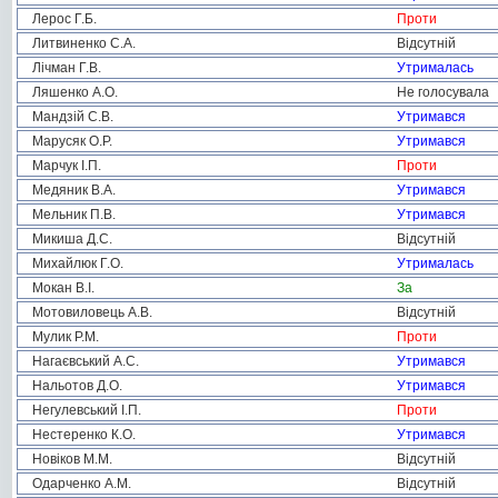
Лерос Г.Б.
Проти
Литвиненко С.А.
Відсутній
Лічман Г.В.
Утрималась
Ляшенко А.О.
Не голосувала
Мандзій С.В.
Утримався
Марусяк О.Р.
Утримався
Марчук І.П.
Проти
Медяник В.А.
Утримався
Мельник П.В.
Утримався
Микиша Д.С.
Відсутній
Михайлюк Г.О.
Утрималась
Мокан В.І.
За
Мотовиловець А.В.
Відсутній
Мулик Р.М.
Проти
Нагаєвський А.С.
Утримався
Нальотов Д.О.
Утримався
Негулевський І.П.
Проти
Нестеренко К.О.
Утримався
Новіков М.М.
Відсутній
Одарченко А.М.
Відсутній