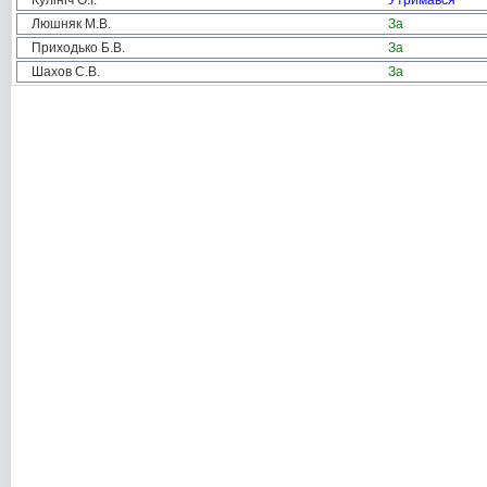
Кулініч О.І.
Утримався
Люшняк М.В.
За
Приходько Б.В.
За
Шахов С.В.
За