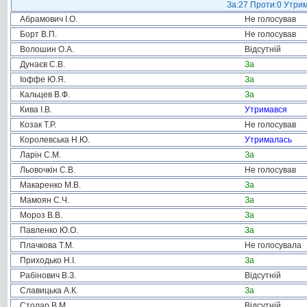
За:27 Проти:0 Утрим
Абрамович І.О.
Не голосував
Борт В.П.
Не голосував
Волошин О.А.
Відсутній
Дунаєв С.В.
За
Іоффе Ю.Я.
За
Кальцев В.Ф.
За
Кива І.В.
Утримався
Козак Т.Р.
Не голосував
Королевська Н.Ю.
Утрималась
Ларін С.М.
За
Льовочкін С.В.
Не голосував
Макаренко М.В.
За
Мамоян С.Ч.
За
Мороз В.В.
За
Павленко Ю.О.
За
Плачкова Т.М.
Не голосувала
Приходько Н.І.
За
Рабінович В.З.
Відсутній
Славицька А.К.
За
Столар В.М.
Відсутній