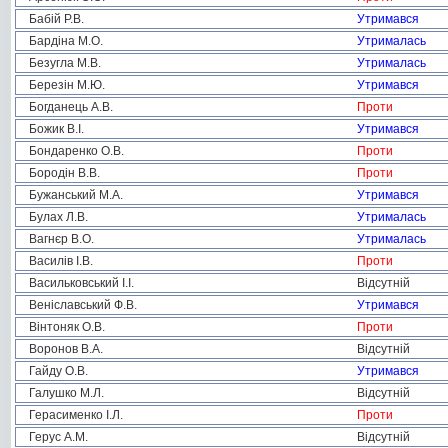
Бабій Р.В.
Утримався
Бардіна М.О.
Утрималась
Безугла М.В.
Утрималась
Березін М.Ю.
Утримався
Богданець А.В.
Проти
Божик В.І.
Утримався
Бондаренко О.В.
Проти
Бородін В.В.
Проти
Бужанський М.А.
Утримався
Булах Л.В.
Утрималась
Вагнєр В.О.
Утрималась
Василів І.В.
Проти
Васильковський І.І.
Відсутній
Веніславський Ф.В.
Утримався
Вінтоняк О.В.
Проти
Воронов В.А.
Відсутній
Гайду О.В.
Утримався
Галушко М.Л.
Відсутній
Герасименко І.Л.
Проти
Герус А.М.
Відсутній