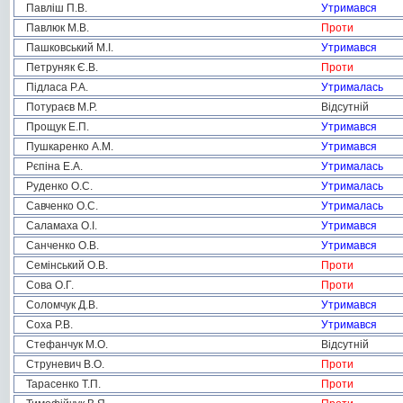
Павліш П.В.
Утримався
Павлюк М.В.
Проти
Пашковський М.І.
Утримався
Петруняк Є.В.
Проти
Підласа Р.А.
Утрималась
Потураєв М.Р.
Відсутній
Прощук Е.П.
Утримався
Пушкаренко А.М.
Утримався
Рєпіна Е.А.
Утрималась
Руденко О.С.
Утрималась
Савченко О.С.
Утрималась
Саламаха О.І.
Утримався
Санченко О.В.
Утримався
Семінський О.В.
Проти
Сова О.Г.
Проти
Соломчук Д.В.
Утримався
Соха Р.В.
Утримався
Стефанчук М.О.
Відсутній
Струневич В.О.
Проти
Тарасенко Т.П.
Проти