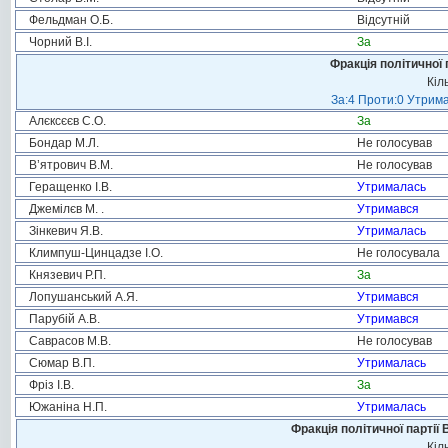
Фельдман О.Б.
Відсутній
Чорний В.І.
За
Фракція політичної 
Кіл
За:4 Проти:0 Утрима
Алєксєєв С.О.
За
Бондар М.Л.
Не голосував
В’ятрович В.М.
Не голосував
Геращенко І.В.
Утрималась
Джемілєв М. .
Утримався
Зінкевич Я.В.
Утрималась
Климпуш-Цинцадзе І.О.
Не голосувала
Князевич Р.П.
За
Лопушанський А.Я.
Утримався
Парубій А.В.
Утримався
Саврасов М.В.
Не голосував
Сюмар В.П.
Утрималась
Фріз І.В.
За
Южаніна Н.П.
Утрималась
Фракція політичної партії
Кіл