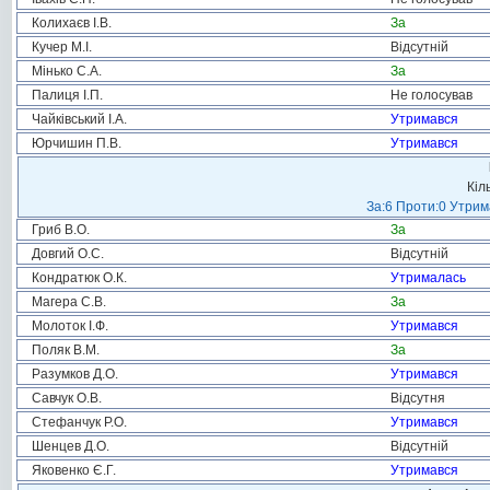
Колихаєв І.В.
За
Кучер М.І.
Відсутній
Мінько С.А.
За
Палиця І.П.
Не голосував
Чайківський І.А.
Утримався
Юрчишин П.В.
Утримався
Кіл
За:6 Проти:0 Утрим
Гриб В.О.
За
Довгий О.С.
Відсутній
Кондратюк О.К.
Утрималась
Магера С.В.
За
Молоток І.Ф.
Утримався
Поляк В.М.
За
Разумков Д.О.
Утримався
Савчук О.В.
Відсутня
Стефанчук Р.О.
Утримався
Шенцев Д.О.
Відсутній
Яковенко Є.Г.
Утримався