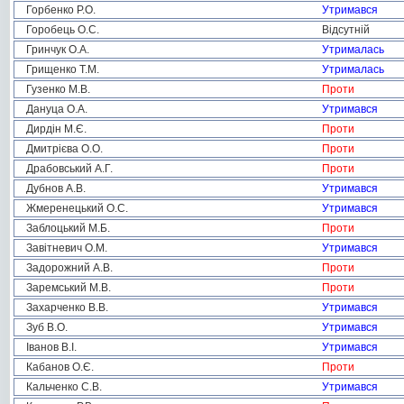
Горбенко Р.О.
Утримався
Горобець О.С.
Відсутній
Гринчук О.А.
Утрималась
Грищенко Т.М.
Утрималась
Гузенко М.В.
Проти
Дануца О.А.
Утримався
Дирдін М.Є.
Проти
Дмитрієва О.О.
Проти
Драбовський А.Г.
Проти
Дубнов А.В.
Утримався
Жмеренецький О.С.
Утримався
Заблоцький М.Б.
Проти
Завітневич О.М.
Утримався
Задорожний А.В.
Проти
Заремський М.В.
Проти
Захарченко В.В.
Утримався
Зуб В.О.
Утримався
Іванов В.І.
Утримався
Кабанов О.Є.
Проти
Кальченко С.В.
Утримався