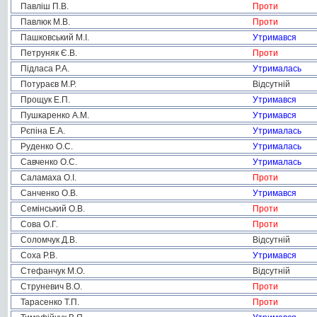
Павліш П.В.
Проти
Павлюк М.В.
Проти
Пашковський М.І.
Утримався
Петруняк Є.В.
Проти
Підласа Р.А.
Утрималась
Потураєв М.Р.
Відсутній
Прощук Е.П.
Утримався
Пушкаренко А.М.
Утримався
Рєпіна Е.А.
Утрималась
Руденко О.С.
Утрималась
Савченко О.С.
Утрималась
Саламаха О.І.
Проти
Санченко О.В.
Утримався
Семінський О.В.
Проти
Сова О.Г.
Проти
Соломчук Д.В.
Відсутній
Соха Р.В.
Утримався
Стефанчук М.О.
Відсутній
Струневич В.О.
Проти
Тарасенко Т.П.
Проти