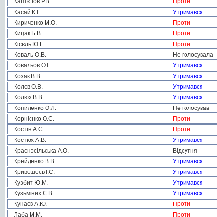
Каптєлов Р.В.
Проти
Касай К.І.
Утримався
Кириченко М.О.
Проти
Кицак Б.В.
Проти
Кісєль Ю.Г.
Проти
Коваль О.В.
Не голосувала
Ковальов О.І.
Утримався
Козак В.В.
Утримався
Колєв О.В.
Утримався
Колюх В.В.
Утримався
Копиленко О.Л.
Не голосував
Корнієнко О.С.
Проти
Костін А.Є.
Проти
Костюх А.В.
Утримався
Красносільська А.О.
Відсутня
Крейденко В.В.
Утримався
Кривошеєв І.С.
Утримався
Кузбит Ю.М.
Утримався
Кузьміних С.В.
Утримався
Кунаєв А.Ю.
Проти
Лаба М.М.
Проти