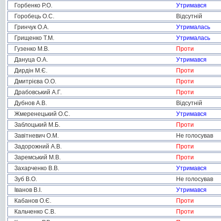
Горбенко Р.О.
Утримався
Горобець О.С.
Відсутній
Гринчук О.А.
Утрималась
Грищенко Т.М.
Утрималась
Гузенко М.В.
Проти
Дануца О.А.
Утримався
Дирдін М.Є.
Проти
Дмитрієва О.О.
Проти
Драбовський А.Г.
Проти
Дубнов А.В.
Відсутній
Жмеренецький О.С.
Утримався
Заблоцький М.Б.
Проти
Завітневич О.М.
Не голосував
Задорожний А.В.
Проти
Заремський М.В.
Проти
Захарченко В.В.
Утримався
Зуб В.О.
Не голосував
Іванов В.І.
Утримався
Кабанов О.Є.
Проти
Кальченко С.В.
Проти