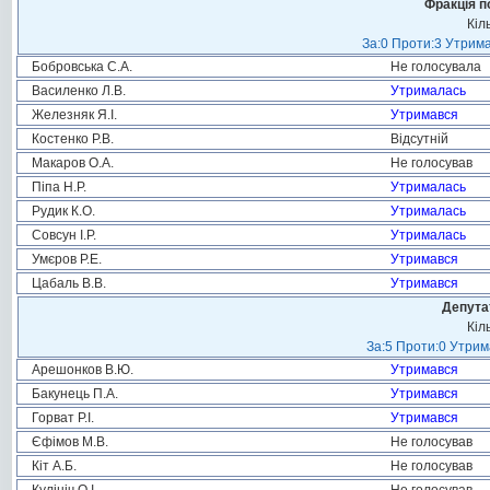
Фракція п
Кіл
За:0 Проти:3 Утрима
Бобровська С.А.
Не голосувала
Василенко Л.В.
Утрималась
Железняк Я.І.
Утримався
Костенко Р.В.
Відсутній
Макаров О.А.
Не голосував
Піпа Н.Р.
Утрималась
Рудик К.О.
Утрималась
Совсун І.Р.
Утрималась
Умєров Р.Е.
Утримався
Цабаль В.В.
Утримався
Депута
Кіл
За:5 Проти:0 Утрим
Арешонков В.Ю.
Утримався
Бакунець П.А.
Утримався
Горват Р.І.
Утримався
Єфімов М.В.
Не голосував
Кіт А.Б.
Не голосував