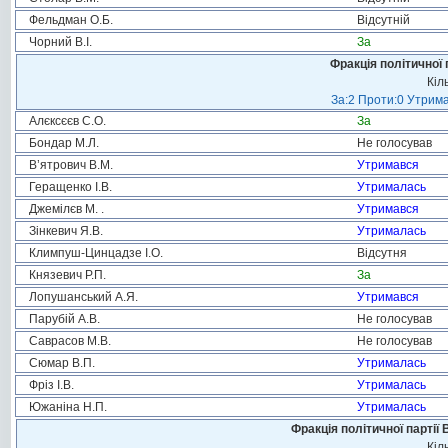
Фельдман О.Б.
Відсутній
Чорний В.І.
За
Фракція політичної 
Кіл
За:2 Проти:0 Утрима
Алєксєєв С.О.
За
Бондар М.Л.
Не голосував
В’ятрович В.М.
Утримався
Геращенко І.В.
Утрималась
Джемілєв М. .
Утримався
Зінкевич Я.В.
Утрималась
Климпуш-Цинцадзе І.О.
Відсутня
Князевич Р.П.
За
Лопушанський А.Я.
Утримався
Парубій А.В.
Не голосував
Саврасов М.В.
Не голосував
Сюмар В.П.
Утрималась
Фріз І.В.
Утрималась
Южаніна Н.П.
Утрималась
Фракція політичної партії
Кіл