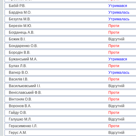
Бабій Р.В.
Утримався
Бардіна М.О.
Утрималась
Безугла М.В.
Утрималась
Березін М.Ю.
Проти
Богданець А.В.
Проти
Божик В.І.
Відсутній
Бондаренко О.В.
Проти
Бородін В.В.
Проти
Бужанський М.А.
Утримався
Булах Л.В.
Проти
Вагнєр В.О.
Утрималась
Василів І.В.
Проти
Васильковський І.І.
Відсутній
Веніславський Ф.В.
Проти
Вінтоняк О.В.
Проти
Воронов В.А.
Відсутній
Гайду О.В.
Проти
Галушко М.Л.
Відсутній
Герасименко І.Л.
Проти
Герус А.М.
Відсутній