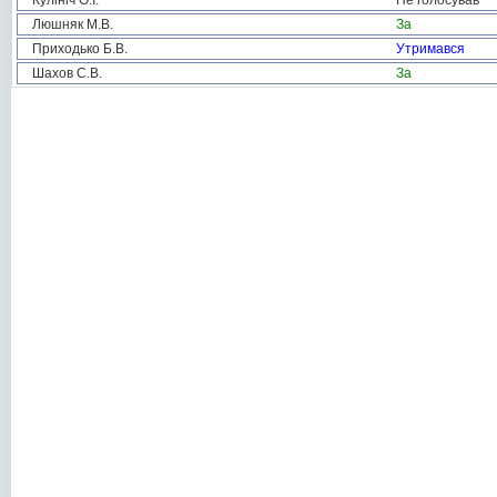
Кулініч О.І.
Не голосував
Люшняк М.В.
За
Приходько Б.В.
Утримався
Шахов С.В.
За