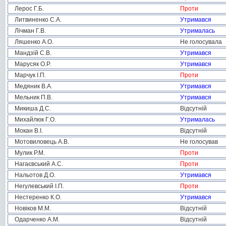
Лерос Г.Б.
Проти
Литвиненко С.А.
Утримався
Лічман Г.В.
Утрималась
Ляшенко А.О.
Не голосувала
Мандзій С.В.
Утримався
Марусяк О.Р.
Утримався
Марчук І.П.
Проти
Медяник В.А.
Утримався
Мельник П.В.
Утримався
Микиша Д.С.
Відсутній
Михайлюк Г.О.
Утрималась
Мокан В.І.
Відсутній
Мотовиловець А.В.
Не голосував
Мулик Р.М.
Проти
Нагаєвський А.С.
Проти
Нальотов Д.О.
Утримався
Негулевський І.П.
Проти
Нестеренко К.О.
Утримався
Новіков М.М.
Відсутній
Одарченко А.М.
Відсутній