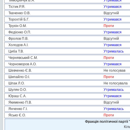
Тимофійчук В.Я.
Утримався
Тістик Р.Я.
Утримався
Ткаченко О.В.
Відсутній
Торохтій Б.Г.
Утримався
Трухін О.М.
Проти
Федієнко О.П.
Утримався
Фролов П.В.
Відсутній
Холодов А.І.
Утримався
Циба Т.В.
Утрималась
Чернявський С.М.
Проти
Чорноморов А.О.
Утримався
Шевченко Є.В.
Не голосував
Шипайло О.І.
Проти
Шпак Л.О.
Не голосувала
Шуляк О.О.
Утрималась
Юраш С.А.
Утримався
Якименко П.В.
Відсутній
Янченко Г.І.
Утрималась
Ясько Є.О.
Проти
Фракція політичної пар
Кіл