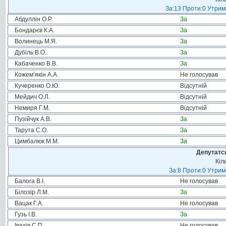
За:13 Проти:0 Утрима
Абдуллін О.Р.
За
Бондарєв К.А.
За
Волинець М.Я.
За
Дубіль В.О.
За
Кабаченко В.В.
За
Кожем’якін А.А.
Не голосував
Кучеренко О.Ю.
Відсутній
Мейдич О.Л.
Відсутній
Немиря Г.М.
Відсутній
Пузійчук А.В.
За
Тарута С.О.
За
Цимбалюк М.М.
За
Депутатсь
Кіл
За:8 Проти:0 Утрим
Балога В.І.
Не голосував
Білозір Л.М.
За
Вацак Г.А.
Не голосував
Гузь І.В.
За
Івахів С.П.
Не голосував