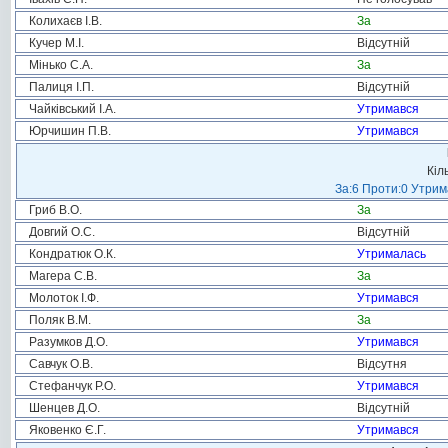
Колихаєв І.В.
За
Кучер М.І.
Відсутній
Мінько С.А.
За
Палиця І.П.
Відсутній
Чайківський І.А.
Утримався
Юрчишин П.В.
Утримався
Кіл
За:6 Проти:0 Утрим
Гриб В.О.
За
Довгий О.С.
Відсутній
Кондратюк О.К.
Утрималась
Магера С.В.
За
Молоток І.Ф.
Утримався
Поляк В.М.
За
Разумков Д.О.
Утримався
Савчук О.В.
Відсутня
Стефанчук Р.О.
Утримався
Шенцев Д.О.
Відсутній
Яковенко Є.Г.
Утримався