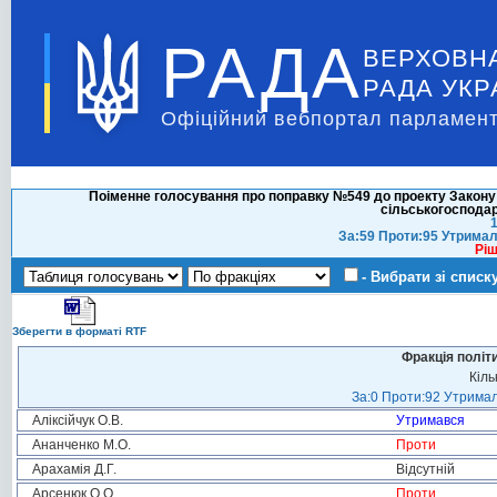
РАДА
ВЕРХОВН
РАДА УКР
Офіційний вебпортал парламент
Поіменне голосування про поправку №549 до проекту Закону 
сільськогосподар
1
За:59 Проти:95 Утримал
Ріш
- Вибрати зі списк
Зберегти в форматі RTF
Фракція політ
Кіль
За:0 Проти:92 Утримал
Аліксійчук О.В.
Утримався
Ананченко М.О.
Проти
Арахамія Д.Г.
Відсутній
Арсенюк О.О.
Проти