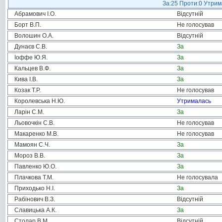
За:25 Проти:0 Утрима
Абрамович І.О.
Відсутній
Борт В.П.
Не голосував
Волошин О.А.
Відсутній
Дунаєв С.В.
За
Іоффе Ю.Я.
За
Кальцев В.Ф.
За
Кива І.В.
За
Козак Т.Р.
Не голосував
Королевська Н.Ю.
Утрималась
Ларін С.М.
За
Льовочкін С.В.
Не голосував
Макаренко М.В.
Не голосував
Мамоян С.Ч.
За
Мороз В.В.
За
Павленко Ю.О.
За
Плачкова Т.М.
Не голосувала
Приходько Н.І.
За
Рабінович В.З.
Відсутній
Славицька А.К.
За
Столар В.М.
Відсутній