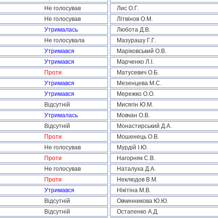
Не голосував
Лис О.Г.
Не голосував
Літвінов О.М.
Утрималась
Любота Д.В.
Не голосувала
Мазурашу Г.Г.
Утримався
Маріковський О.В.
Утримався
Марченко Л.І.
Проти
Матусевич О.Б.
Утримався
Мезенцева М.С.
Утримався
Мережко О.О.
Відсутній
Мисягін Ю.М.
Утрималась
Мовчан О.В.
Відсутній
Монастирський Д.А.
Проти
Мошенець О.В.
Не голосував
Мурдій І.Ю.
Проти
Нагорняк С.В.
Не голосував
Наталуха Д.А.
Проти
Неклюдов В.М.
Утримався
Нікітіна М.В.
Відсутній
Овчинникова Ю.Ю.
Відсутній
Остапенко А.Д.