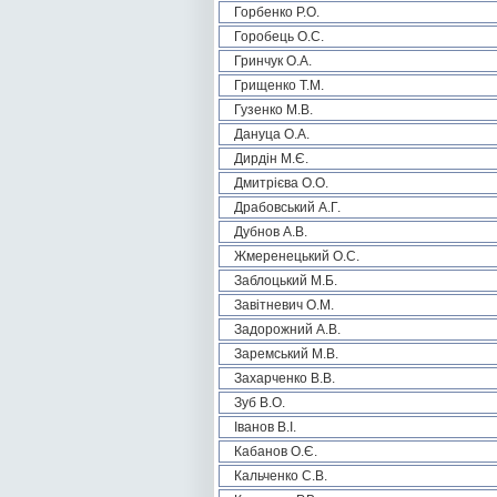
Горбенко Р.О.
Горобець О.С.
Гринчук О.А.
Грищенко Т.М.
Гузенко М.В.
Дануца О.А.
Дирдін М.Є.
Дмитрієва О.О.
Драбовський А.Г.
Дубнов А.В.
Жмеренецький О.С.
Заблоцький М.Б.
Завітневич О.М.
Задорожний А.В.
Заремський М.В.
Захарченко В.В.
Зуб В.О.
Іванов В.І.
Кабанов О.Є.
Кальченко С.В.