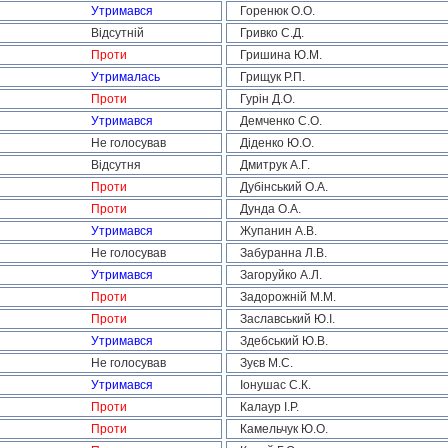
Утримався
Горенюк О.О.
Відсутній
Гривко С.Д.
Проти
Гришина Ю.М.
Утрималась
Грищук Р.П.
Проти
Гурін Д.О.
Утримався
Демченко С.О.
Не голосував
Діденко Ю.О.
Відсутня
Дмитрук А.Г.
Проти
Дубінський О.А.
Проти
Дунда О.А.
Утримався
Жупанин А.В.
Не голосував
Забуранна Л.В.
Утримався
Загоруйко А.Л.
Проти
Задорожній М.М.
Проти
Заславський Ю.І.
Утримався
Здебський Ю.В.
Не голосував
Зуєв М.С.
Утримався
Іонушас С.К.
Проти
Калаур І.Р.
Проти
Камельчук Ю.О.