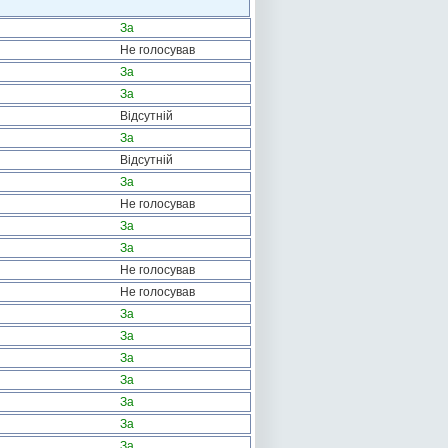
За
Не голосував
За
За
Відсутній
За
Відсутній
За
Не голосував
За
За
Не голосував
Не голосував
За
За
За
За
За
За
За