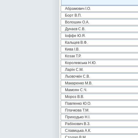
Абрамович І.О.
Борт В.П.
Волошин О.А.
Дунаєв С.В.
Іоффе Ю.Я.
Кальцев В.Ф.
Кива І.В.
Козак Т.Р.
Королевська Н.Ю.
Ларін С.М.
Льовочкін С.В.
Макаренко М.В.
Мамоян С.Ч.
Мороз В.В.
Павленко Ю.О.
Плачкова Т.М.
Приходько Н.І.
Рабінович В.З.
Славицька А.К.
Столар В.М.