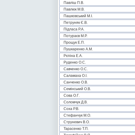
Павліш П.В.
Павлюк М.В.
Пашковський М.І.
Петруняк Є.В.
Підласа Р.А.
Потураєв М.Р.
Прощук Е.П.
Пушкаренко А.М.
Рєпіна Е.А.
Руденко О.С.
Савченко О.С.
Саламаха О.І.
Санченко О.В.
Семінський О.В.
Сова О.Г.
Соломчук Д.В.
Соха Р.В.
Стефанчук М.О.
Струневич В.О.
Тарасенко Т.П.