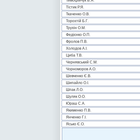
Тимофійчук В.Я.
Тістик Р.Я.
Ткаченко О.В.
Торохтій Б.Г.
Трухін О.М.
Федієнко О.П.
Фролов П.В.
Холодов А.І.
Циба Т.В.
Чернявський С.М.
Чорноморов А.О.
Шевченко Є.В.
Шипайло О.І.
Шпак Л.О.
Шуляк О.О.
Юраш С.А.
Якименко П.В.
Янченко Г.І.
Ясько Є.О.