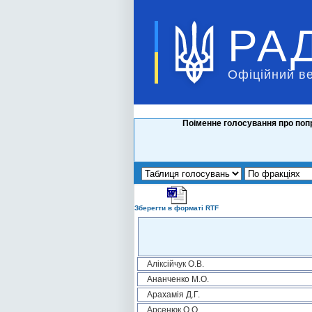
РА
Офіційний в
Поіменне голосування про попр
Зберегти в форматі RTF
Аліксійчук О.В.
Ананченко М.О.
Арахамія Д.Г.
Арсенюк О.О.