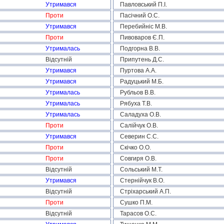
Утримався
Павловський П.І.
Проти
Пасічний О.С.
Утримався
Перебийніс М.В.
Проти
Пивоваров Є.П.
Утрималась
Подгорна В.В.
Відсутній
Припутень Д.С.
Утримався
Пуртова А.А.
Утримався
Радуцький М.Б.
Утрималась
Рубльов В.В.
Утрималась
Рябуха Т.В.
Утрималась
Саладуха О.В.
Проти
Салійчук О.В.
Утримався
Северин С.С.
Проти
Скічко О.О.
Проти
Совгиря О.В.
Відсутній
Сольський М.Т.
Утримався
Стернійчук В.О.
Відсутній
Стріхарський А.П.
Проти
Сушко П.М.
Відсутній
Тарасов О.С.