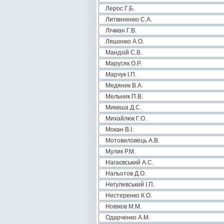
Лерос Г.Б.
Литвиненко С.А.
Лічман Г.В.
Ляшенко А.О.
Мандзій С.В.
Марусяк О.Р.
Марчук І.П.
Медяник В.А.
Мельник П.В.
Микиша Д.С.
Михайлюк Г.О.
Мокан В.І.
Мотовиловець А.В.
Мулик Р.М.
Нагаєвський А.С.
Нальотов Д.О.
Негулевський І.П.
Нестеренко К.О.
Новіков М.М.
Одарченко А.М.