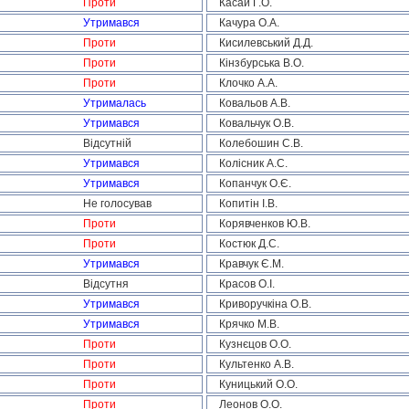
Проти
Касай Г.О.
Утримався
Качура О.А.
Проти
Кисилевський Д.Д.
Проти
Кінзбурська В.О.
Проти
Клочко А.А.
Утрималась
Ковальов А.В.
Утримався
Ковальчук О.В.
Відсутній
Колебошин С.В.
Утримався
Колісник А.С.
Утримався
Копанчук О.Є.
Не голосував
Копитін І.В.
Проти
Корявченков Ю.В.
Проти
Костюк Д.С.
Утримався
Кравчук Є.М.
Відсутня
Красов О.І.
Утримався
Криворучкіна О.В.
Утримався
Крячко М.В.
Проти
Кузнєцов О.О.
Проти
Культенко А.В.
Проти
Куницький О.О.
Проти
Леонов О.О.