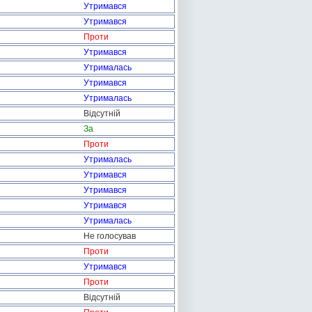
Утримався
Утримався
Проти
Утримався
Утрималась
Утримався
Утрималась
Відсутній
За
Проти
Утрималась
Утримався
Утримався
Утримався
Утрималась
Не голосував
Проти
Утримався
Проти
Відсутній