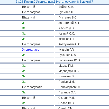
За:28 Проти:0 Утрималися:1 Не голосували:8 Відсутні:7
Відсутній
Бойко Ю.А.
Не голосував
Бурміч А.П.
Відсутній
Гнатенко В.С.
За
Загородній Ю.І.
За
Ісаєнко Д.В.
За
Качний О.С.
За
Кісільов І.П.
Не голосував
Колтунович О.С.
Утрималась
Кузьмін Р.Р.
За
Лукашев О.А.
Не голосував
Льовочкіна Ю.В.
За
Мамка Г.М.
За
Медведчук В.В.
За
Німченко В.І.
За
Папієв М.М.
Не голосувала
Пономарьов О.С.
За
Пузанов О.Г.
Відсутній
Скорик М.Л.
За
Солод Ю.В.
Відсутній
Суркіс Г.М.