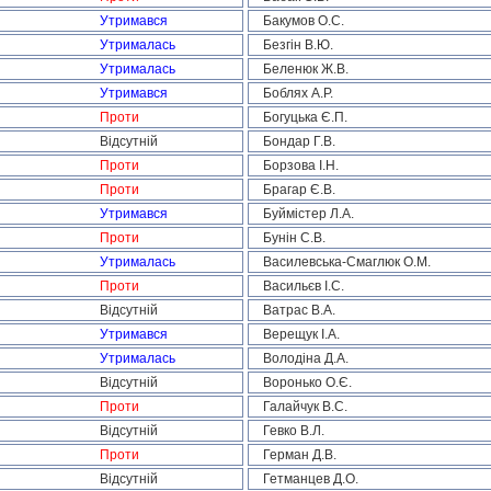
Утримався
Бакумов О.С.
Утрималась
Безгін В.Ю.
Утрималась
Беленюк Ж.В.
Утримався
Боблях А.Р.
Проти
Богуцька Є.П.
Відсутній
Бондар Г.В.
Проти
Борзова І.Н.
Проти
Брагар Є.В.
Утримався
Буймістер Л.А.
Проти
Бунін С.В.
Утрималась
Василевська-Смаглюк О.М.
Проти
Васильєв І.С.
Відсутній
Ватрас В.А.
Утримався
Верещук І.А.
Утрималась
Володіна Д.А.
Відсутній
Воронько О.Є.
Проти
Галайчук В.С.
Відсутній
Гевко В.Л.
Проти
Герман Д.В.
Відсутній
Гетманцев Д.О.