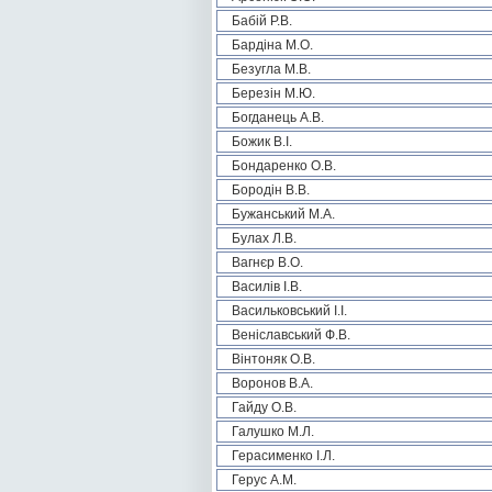
Бабій Р.В.
Бардіна М.О.
Безугла М.В.
Березін М.Ю.
Богданець А.В.
Божик В.І.
Бондаренко О.В.
Бородін В.В.
Бужанський М.А.
Булах Л.В.
Вагнєр В.О.
Василів І.В.
Васильковський І.І.
Веніславський Ф.В.
Вінтоняк О.В.
Воронов В.А.
Гайду О.В.
Галушко М.Л.
Герасименко І.Л.
Герус А.М.