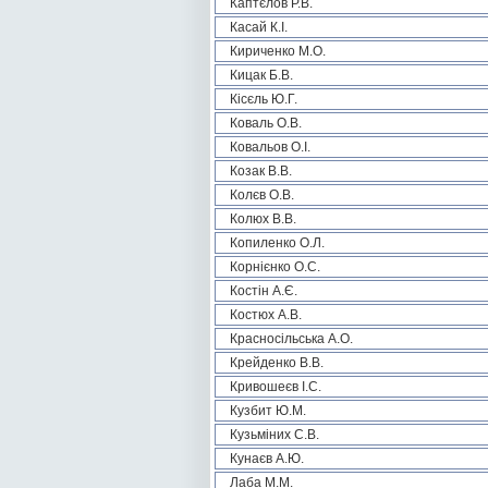
Каптєлов Р.В.
Касай К.І.
Кириченко М.О.
Кицак Б.В.
Кісєль Ю.Г.
Коваль О.В.
Ковальов О.І.
Козак В.В.
Колєв О.В.
Колюх В.В.
Копиленко О.Л.
Корнієнко О.С.
Костін А.Є.
Костюх А.В.
Красносільська А.О.
Крейденко В.В.
Кривошеєв І.С.
Кузбит Ю.М.
Кузьміних С.В.
Кунаєв А.Ю.
Лаба М.М.