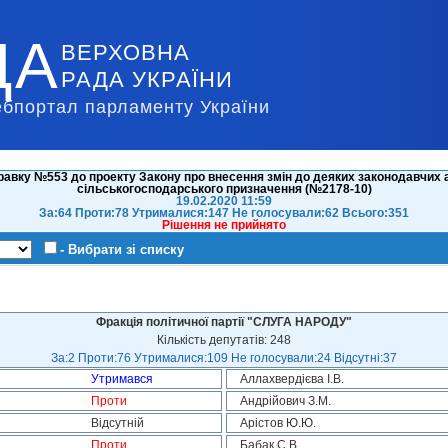
ДА
ВЕРХОВНА
РАДА УКРАЇНИ
ебпортал парламенту України
авку №553 до проекту Закону про внесення змін до деяких законодавчих а
сільськогосподарського призначення (№2178-10)
19.02.2020 11:59
За:64 Проти:78 Утрималися:147 Не голосували:62 Всього:351
Рішення не прийнято
- Вибрати зі списку
Фракція політичної партії "СЛУГА НАРОДУ"
Кількість депутатів: 248
За:2 Проти:76 Утрималися:109 Не голосували:24 Відсутні:37
Утримався
Аллахвердієва І.В.
Проти
Андрійович З.М.
Відсутній
Арістов Ю.Ю.
Проти
Бабак С.В.