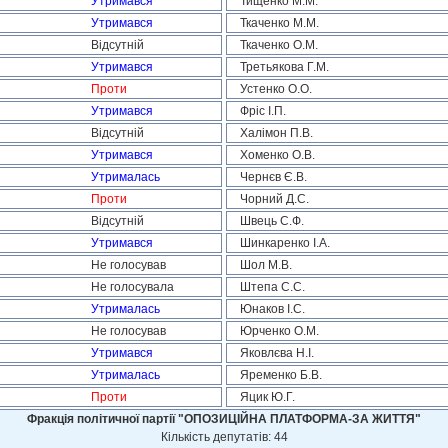
Утримався
Тищенко М.М.
Утримався
Ткаченко М.М.
Відсутній
Ткаченко О.М.
Утримався
Третьякова Г.М.
Проти
Устенко О.О.
Утримався
Фріс І.П.
Відсутній
Халімон П.В.
Утримався
Хоменко О.В.
Утрималась
Чернєв Є.В.
Проти
Чорний Д.С.
Відсутній
Швець С.Ф.
Утримався
Шинкаренко І.А.
Не голосував
Шол М.В.
Не голосувала
Штепа С.С.
Утрималась
Юнаков І.С.
Не голосував
Юрченко О.М.
Утримався
Яковлєва Н.І.
Утрималась
Яременко Б.В.
Проти
Яцик Ю.Г.
Фракція політичної партії "ОПОЗИЦІЙНА ПЛАТФОРМА-ЗА ЖИТТЯ"
Кількість депутатів: 44