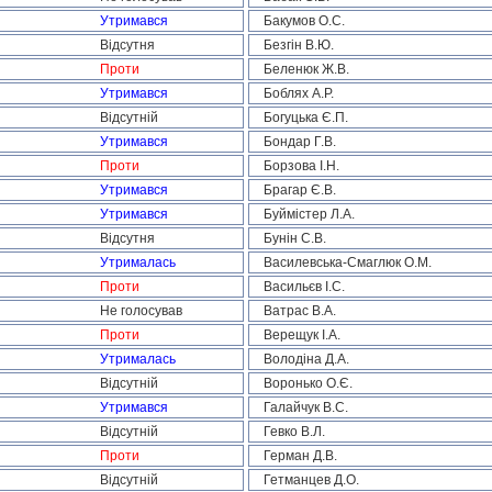
Утримався
Бакумов О.С.
Відсутня
Безгін В.Ю.
Проти
Беленюк Ж.В.
Утримався
Боблях А.Р.
Відсутній
Богуцька Є.П.
Утримався
Бондар Г.В.
Проти
Борзова І.Н.
Утримався
Брагар Є.В.
Утримався
Буймістер Л.А.
Відсутня
Бунін С.В.
Утрималась
Василевська-Смаглюк О.М.
Проти
Васильєв І.С.
Не голосував
Ватрас В.А.
Проти
Верещук І.А.
Утрималась
Володіна Д.А.
Відсутній
Воронько О.Є.
Утримався
Галайчук В.С.
Відсутній
Гевко В.Л.
Проти
Герман Д.В.
Відсутній
Гетманцев Д.О.