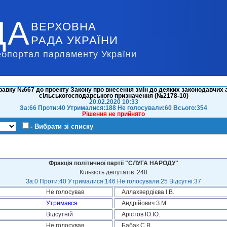
ДА
ВЕРХОВНА
РАДА УКРАЇНИ
ебпортал парламенту України
авку №667 до проекту Закону про внесення змін до деяких законодавчих а
сільськогосподарського призначення (№2178-10)
20.02.2020 10:33
За:66 Проти:40 Утрималися:188 Не голосували:60 Всього:354
Рішення не прийнято
- Вибрати зі списку
Фракція політичної партії "СЛУГА НАРОДУ"
Кількість депутатів: 248
За:0 Проти:40 Утрималися:146 Не голосували:25 Відсутні:37
Не голосував
Аллахвердієва І.В.
Утримався
Андрійович З.М.
Відсутній
Арістов Ю.Ю.
Не голосував
Бабак С.В.