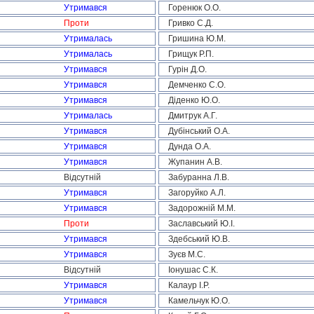
Утримався
Горенюк О.О.
Проти
Гривко С.Д.
Утрималась
Гришина Ю.М.
Утрималась
Грищук Р.П.
Утримався
Гурін Д.О.
Утримався
Демченко С.О.
Утримався
Діденко Ю.О.
Утрималась
Дмитрук А.Г.
Утримався
Дубінський О.А.
Утримався
Дунда О.А.
Утримався
Жупанин А.В.
Відсутній
Забуранна Л.В.
Утримався
Загоруйко А.Л.
Утримався
Задорожній М.М.
Проти
Заславський Ю.І.
Утримався
Здебський Ю.В.
Утримався
Зуєв М.С.
Відсутній
Іонушас С.К.
Утримався
Калаур І.Р.
Утримався
Камельчук Ю.О.