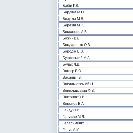
Бабій Р.В.
Бардіна М.О.
Безугла М.В.
Березін М.Ю.
Богданець А.В.
Божик В.І.
Бондаренко О.В.
Бородін В.В.
Бужанський М.А.
Булах Л.В.
Вагнєр В.О.
Василів І.В.
Васильковський І.І.
Веніславський Ф.В.
Вінтоняк О.В.
Воронов В.А.
Гайду О.В.
Галушко М.Л.
Герасименко І.Л.
Герус А.М.