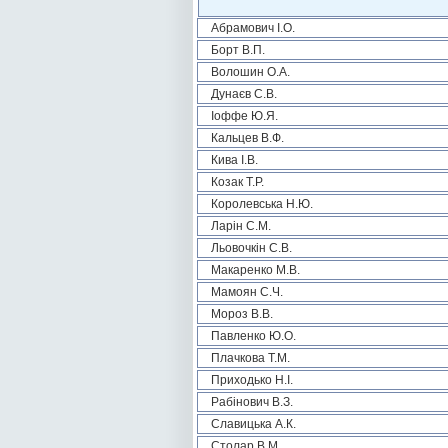
Абрамович І.О.
Борт В.П.
Волошин О.А.
Дунаєв С.В.
Іоффе Ю.Я.
Кальцев В.Ф.
Кива І.В.
Козак Т.Р.
Королевська Н.Ю.
Ларін С.М.
Льовочкін С.В.
Макаренко М.В.
Мамоян С.Ч.
Мороз В.В.
Павленко Ю.О.
Плачкова Т.М.
Приходько Н.І.
Рабінович В.З.
Славицька А.К.
Столар В.М.