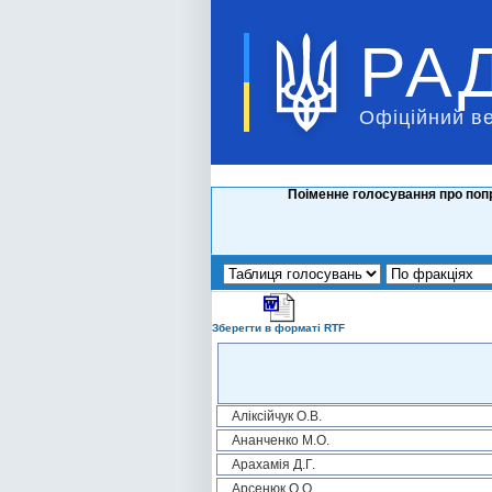
РА
Офіційний в
Поіменне голосування про попр
Зберегти в форматі RTF
Аліксійчук О.В.
Ананченко М.О.
Арахамія Д.Г.
Арсенюк О.О.