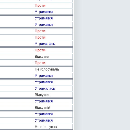
Проти
Утримався
Утримався
Утримався
Проти
Проти
Утрималась
Проти
Відсутня
Проти
Не голосувала
Утримався
Утримався
Утрималась
Відсутня
Утримався
Відсутній
Утримався
Утримався
Не голосував