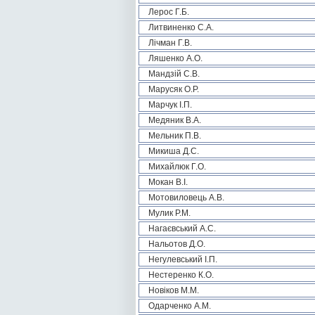
Лерос Г.Б.
Литвиненко С.А.
Лічман Г.В.
Ляшенко А.О.
Мандзій С.В.
Марусяк О.Р.
Марчук І.П.
Медяник В.А.
Мельник П.В.
Микиша Д.С.
Михайлюк Г.О.
Мокан В.І.
Мотовиловець А.В.
Мулик Р.М.
Нагаєвський А.С.
Нальотов Д.О.
Негулевський І.П.
Нестеренко К.О.
Новіков М.М.
Одарченко А.М.