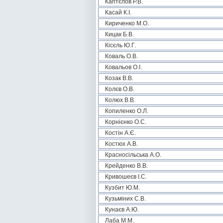
Каптєлов Р.В.
Касай К.І.
Кириченко М.О.
Кицак Б.В.
Кісєль Ю.Г.
Коваль О.В.
Ковальов О.І.
Козак В.В.
Колєв О.В.
Колюх В.В.
Копиленко О.Л.
Корнієнко О.С.
Костін А.Є.
Костюх А.В.
Красносільська А.О.
Крейденко В.В.
Кривошеєв І.С.
Кузбит Ю.М.
Кузьміних С.В.
Кунаєв А.Ю.
Лаба М.М.