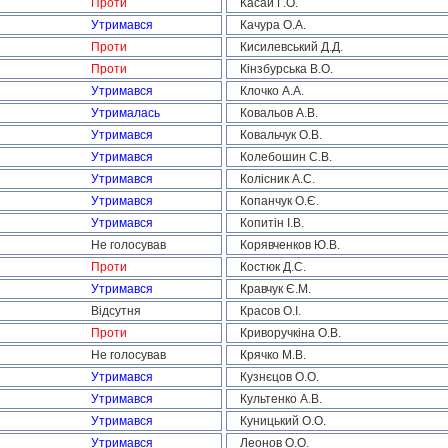
Проти
Касай Г.О.
Утримався
Качура О.А.
Проти
Кисилевський Д.Д.
Проти
Кінзбурська В.О.
Утримався
Клочко А.А.
Утрималась
Ковальов А.В.
Утримався
Ковальчук О.В.
Утримався
Колебошин С.В.
Утримався
Колісник А.С.
Утримався
Копанчук О.Є.
Утримався
Копитін І.В.
Не голосував
Корявченков Ю.В.
Проти
Костюк Д.С.
Утримався
Кравчук Є.М.
Відсутня
Красов О.І.
Проти
Криворучкіна О.В.
Не голосував
Крячко М.В.
Утримався
Кузнєцов О.О.
Утримався
Культенко А.В.
Утримався
Куницький О.О.
Утримався
Леонов О.О.