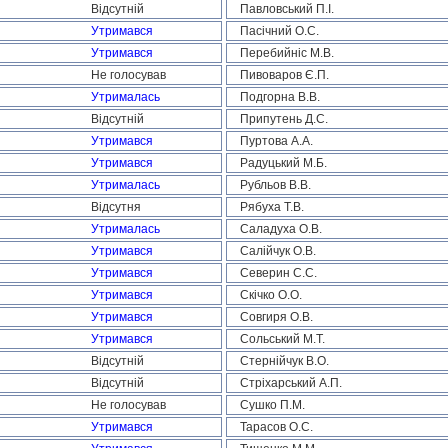
Відсутній
Павловський П.І.
Утримався
Пасічний О.С.
Утримався
Перебийніс М.В.
Не голосував
Пивоваров Є.П.
Утрималась
Подгорна В.В.
Відсутній
Припутень Д.С.
Утримався
Пуртова А.А.
Утримався
Радуцький М.Б.
Утрималась
Рубльов В.В.
Відсутня
Рябуха Т.В.
Утрималась
Саладуха О.В.
Утримався
Салійчук О.В.
Утримався
Северин С.С.
Утримався
Скічко О.О.
Утримався
Совгиря О.В.
Утримався
Сольський М.Т.
Відсутній
Стернійчук В.О.
Відсутній
Стріхарський А.П.
Не голосував
Сушко П.М.
Утримався
Тарасов О.С.