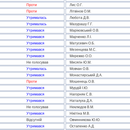
Проти
Лис О.Г.
Проти
Літвінов О.М.
Утрималась
Любота Д.В.
Утрималась
Мазурашу Г.Г.
Утримався
Маріковський О.В.
Утримався
Марченко Л.І.
Утримався
Матусевич О.Б.
Утримався
Мезенцева М.С.
Утримався
Мережко О.О.
Не голосував
Мисягін Ю.М.
Утрималась
Мовчан О.В.
Утримався
Монастирський Д.А.
Проти
Мошенець О.В.
Утримався
Мурдій І.Ю.
Утримався
Нагорняк С.В.
Утримався
Наталуха Д.А.
Не голосував
Неклюдов В.М.
Утримався
Нікітіна М.В.
Відсутній
Овчинникова Ю.Ю.
Утримався
Остапенко А.Д.