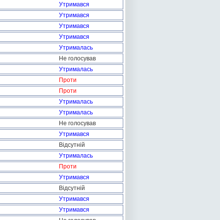
Утримався
Утримався
Утримався
Утримався
Утрималась
Не голосував
Утрималась
Проти
Проти
Утрималась
Утрималась
Не голосував
Утримався
Відсутній
Утрималась
Проти
Утримався
Відсутній
Утримався
Утримався