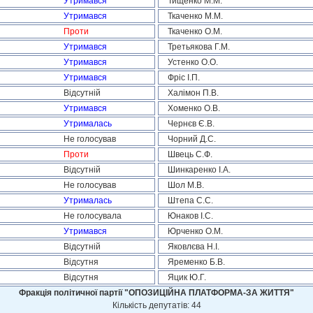
Утримався
Тищенко М.М.
Утримався
Ткаченко М.М.
Проти
Ткаченко О.М.
Утримався
Третьякова Г.М.
Утримався
Устенко О.О.
Утримався
Фріс І.П.
Відсутній
Халімон П.В.
Утримався
Хоменко О.В.
Утрималась
Чернєв Є.В.
Не голосував
Чорний Д.С.
Проти
Швець С.Ф.
Відсутній
Шинкаренко І.А.
Не голосував
Шол М.В.
Утрималась
Штепа С.С.
Не голосувала
Юнаков І.С.
Утримався
Юрченко О.М.
Відсутній
Яковлєва Н.І.
Відсутня
Яременко Б.В.
Відсутня
Яцик Ю.Г.
Фракція політичної партії "ОПОЗИЦІЙНА ПЛАТФОРМА-ЗА ЖИТТЯ"
Кількість депутатів: 44