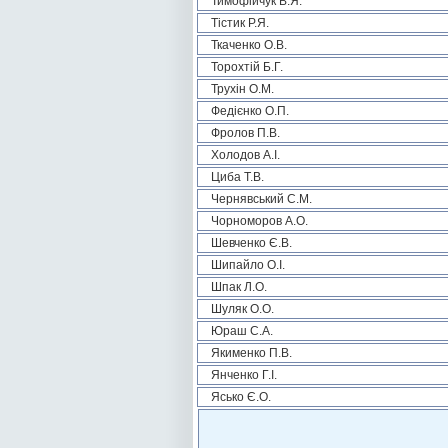
Тимофійчук В.Я.
Тістик Р.Я.
Ткаченко О.В.
Торохтій Б.Г.
Трухін О.М.
Федієнко О.П.
Фролов П.В.
Холодов А.І.
Циба Т.В.
Чернявський С.М.
Чорноморов А.О.
Шевченко Є.В.
Шипайло О.І.
Шпак Л.О.
Шуляк О.О.
Юраш С.А.
Якименко П.В.
Янченко Г.І.
Ясько Є.О.