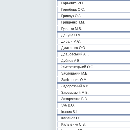
Горбенко Р.О.
Горобець О.С.
Гринчук О.А.
Грищенко Т.М.
Гузенко М.В.
Дануца О.А.
Дирдін М.Є.
Дмитрієва О.О.
Драбовський А.Г.
Дубнов А.В.
Жмеренецький О.С.
Заблоцький М.Б.
Завітневич О.М.
Задорожний А.В.
Заремський М.В.
Захарченко В.В.
Зуб В.О.
Іванов В.І.
Кабанов О.Є.
Кальченко С.В.