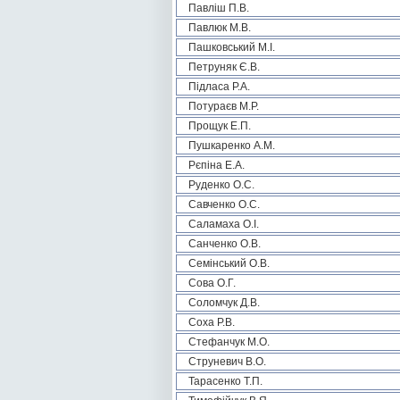
Павліш П.В.
Павлюк М.В.
Пашковський М.І.
Петруняк Є.В.
Підласа Р.А.
Потураєв М.Р.
Прощук Е.П.
Пушкаренко А.М.
Рєпіна Е.А.
Руденко О.С.
Савченко О.С.
Саламаха О.І.
Санченко О.В.
Семінський О.В.
Сова О.Г.
Соломчук Д.В.
Соха Р.В.
Стефанчук М.О.
Струневич В.О.
Тарасенко Т.П.