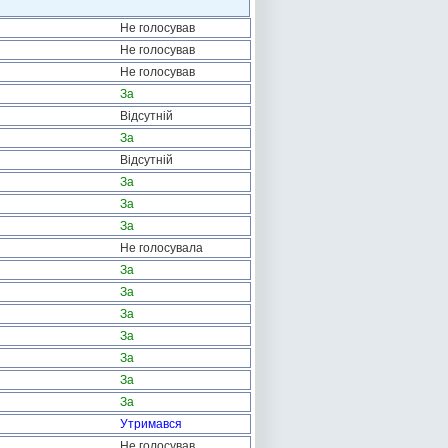
Не голосував
Не голосував
Не голосував
За
Відсутній
За
Відсутній
За
За
За
Не голосувала
За
За
За
За
За
За
За
Утримався
Не голосував