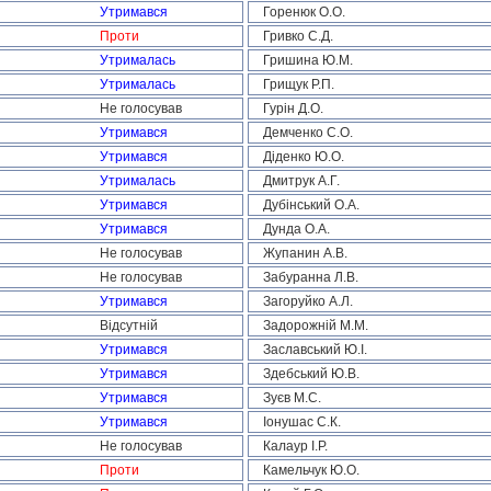
Утримався
Горенюк О.О.
Проти
Гривко С.Д.
Утрималась
Гришина Ю.М.
Утрималась
Грищук Р.П.
Не голосував
Гурін Д.О.
Утримався
Демченко С.О.
Утримався
Діденко Ю.О.
Утрималась
Дмитрук А.Г.
Утримався
Дубінський О.А.
Утримався
Дунда О.А.
Не голосував
Жупанин А.В.
Не голосував
Забуранна Л.В.
Утримався
Загоруйко А.Л.
Відсутній
Задорожній М.М.
Утримався
Заславський Ю.І.
Утримався
Здебський Ю.В.
Утримався
Зуєв М.С.
Утримався
Іонушас С.К.
Не голосував
Калаур І.Р.
Проти
Камельчук Ю.О.