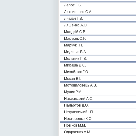
Лерос Г.Б.
Литвиненко С.А.
Лічман Г.В.
Ляшенко А.О.
Мандзій С.В.
Марусяк О.Р.
Марчук І.П.
Медяник В.А.
Мельник П.В.
Микиша Д.С.
Михайлюк Г.О.
Мокан В.І.
Мотовиловець А.В.
Мулик Р.М.
Нагаєвський А.С.
Нальотов Д.О.
Негулевський І.П.
Нестеренко К.О.
Новіков М.М.
Одарченко А.М.