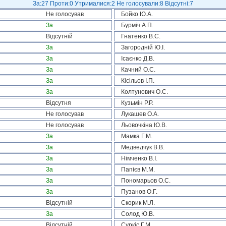
За:27 Проти:0 Утрималися:2 Не голосували:8 Відсутні:7
Не голосував
Бойко Ю.А.
За
Бурміч А.П.
Відсутній
Гнатенко В.С.
За
Загородній Ю.І.
За
Ісаєнко Д.В.
За
Качний О.С.
За
Кісільов І.П.
За
Колтунович О.С.
Відсутня
Кузьмін Р.Р.
Не голосував
Лукашев О.А.
Не голосував
Льовочкіна Ю.В.
За
Мамка Г.М.
За
Медведчук В.В.
За
Німченко В.І.
За
Папієв М.М.
За
Пономарьов О.С.
За
Пузанов О.Г.
Відсутній
Скорик М.Л.
За
Солод Ю.В.
Відсутній
Суркіс Г.М.