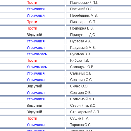
Проти
Павловський П.І.
Утримався
Пасічний О.С.
Утримався
Перебийніс М.В.
Проти
Пивоваров Є.П.
Проти
Подгорна В.В.
Відсутній
Припутень Д.С.
Утримався
Пуртова А.А.
Утримався
Радуцький М.Б.
Утрималась
Рубльов В.В.
Проти
Рябуха Т.В.
Утрималась
Саладуха О.В.
Утримався
Салійчук О.В.
Утримався
Северин С.С.
Відсутній
Скічко О.О.
Утримався
Совгиря О.В.
Утримався
Сольський М.Т.
Відсутній
Стернійчук В.О.
Відсутній
Стріхарський А.П.
Проти
Сушко П.М.
Утримався
Тарасов О.С.