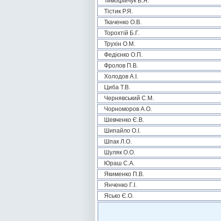
Тимофійчук В.Я.
Тістик Р.Я.
Ткаченко О.В.
Торохтій Б.Г.
Трухін О.М.
Федієнко О.П.
Фролов П.В.
Холодов А.І.
Циба Т.В.
Чернявський С.М.
Чорноморов А.О.
Шевченко Є.В.
Шипайло О.І.
Шпак Л.О.
Шуляк О.О.
Юраш С.А.
Якименко П.В.
Янченко Г.І.
Ясько Є.О.