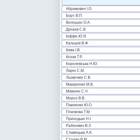
Абрамович І.О.
Борт В.П.
Волошин О.А.
Дунаєв С.В.
Іоффе Ю.Я.
Кальцев В.Ф.
Кива І.В.
Козак Т.Р.
Королевська Н.Ю.
Ларін С.М.
Льовочкін С.В.
Макаренко М.В.
Мамоян С.Ч.
Мороз В.В.
Павленко Ю.О.
Плачкова Т.М.
Приходько Н.І.
Рабінович В.З.
Славицька А.К.
Столар В.М.