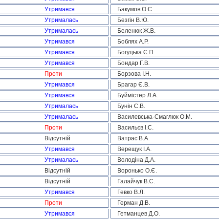
Утримався
Бакумов О.С.
Утрималась
Безгін В.Ю.
Утрималась
Беленюк Ж.В.
Утримався
Боблях А.Р.
Утримався
Богуцька Є.П.
Утримався
Бондар Г.В.
Проти
Борзова І.Н.
Утримався
Брагар Є.В.
Утримався
Буймістер Л.А.
Утрималась
Бунін С.В.
Утрималась
Василевська-Смаглюк О.М.
Проти
Васильєв І.С.
Відсутній
Ватрас В.А.
Утримався
Верещук І.А.
Утрималась
Володіна Д.А.
Відсутній
Воронько О.Є.
Відсутній
Галайчук В.С.
Утримався
Гевко В.Л.
Проти
Герман Д.В.
Утримався
Гетманцев Д.О.