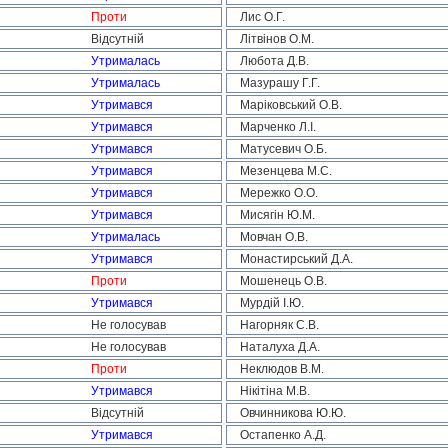
Проти
Лис О.Г.
Відсутній
Літвінов О.М.
Утрималась
Любота Д.В.
Утрималась
Мазурашу Г.Г.
Утримався
Маріковський О.В.
Утримався
Марченко Л.І.
Утримався
Матусевич О.Б.
Утримався
Мезенцева М.С.
Утримався
Мережко О.О.
Утримався
Мисягін Ю.М.
Утрималась
Мовчан О.В.
Утримався
Монастирський Д.А.
Проти
Мошенець О.В.
Утримався
Мурдій І.Ю.
Не голосував
Нагорняк С.В.
Не голосував
Наталуха Д.А.
Проти
Неклюдов В.М.
Утримався
Нікітіна М.В.
Відсутній
Овчинникова Ю.Ю.
Утримався
Остапенко А.Д.