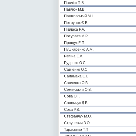
Павліш П.В.
Павлюк М.В.
Пашковський М.І.
Петруняк Є.В.
Підласа Р.А.
Потураєв М.Р.
Прощук Е.П.
Пушкаренко А.М.
Рєпіна Е.А.
Руденко О.С.
Савченко О.С.
Саламаха О.І.
Санченко О.В.
Семінський О.В.
Сова О.Г.
Соломчук Д.В.
Соха Р.В.
Стефанчук М.О.
Струневич В.О.
Тарасенко Т.П.