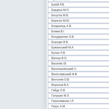
Бабій Р.В.
Бардіна М.О.
Безугла М.В.
Березін М.Ю.
Богданець А.В.
Божик В.І.
Бондаренко О.В.
Бородін В.В.
Бужанський М.А.
Булах Л.В.
Вагнєр В.О.
Василів І.В.
Васильковський І.І.
Веніславський Ф.В.
Вінтоняк О.В.
Воронов В.А.
Гайду О.В.
Галушко М.Л.
Герасименко І.Л.
Герус А.М.