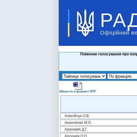
РА
Офіційний в
Поіменне голосування про попр
Зберегти в форматі RTF
Аліксійчук О.В.
Ананченко М.О.
Арахамія Д.Г.
Арсенюк О.О.