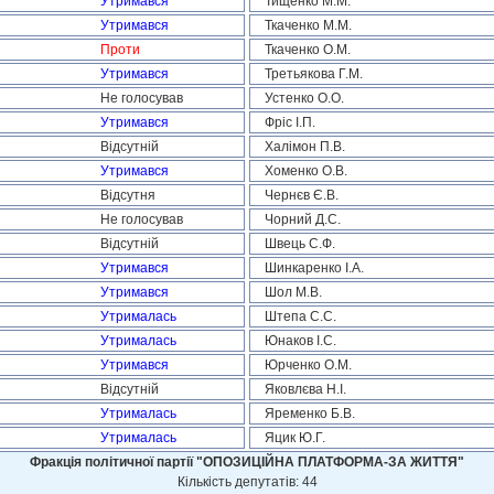
Утримався
Тищенко М.М.
Утримався
Ткаченко М.М.
Проти
Ткаченко О.М.
Утримався
Третьякова Г.М.
Не голосував
Устенко О.О.
Утримався
Фріс І.П.
Відсутній
Халімон П.В.
Утримався
Хоменко О.В.
Відсутня
Чернєв Є.В.
Не голосував
Чорний Д.С.
Відсутній
Швець С.Ф.
Утримався
Шинкаренко І.А.
Утримався
Шол М.В.
Утрималась
Штепа С.С.
Утрималась
Юнаков І.С.
Утримався
Юрченко О.М.
Відсутній
Яковлєва Н.І.
Утрималась
Яременко Б.В.
Утрималась
Яцик Ю.Г.
Фракція політичної партії "ОПОЗИЦІЙНА ПЛАТФОРМА-ЗА ЖИТТЯ"
Кількість депутатів: 44