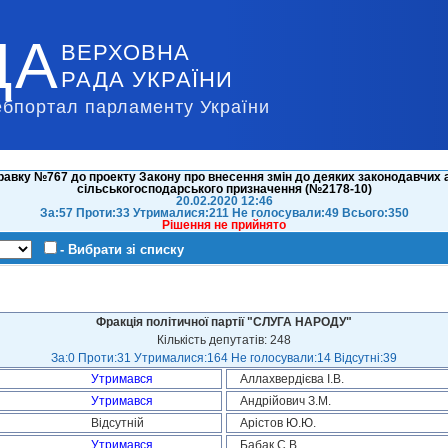
ДА
ВЕРХОВНА
РАДА УКРАЇНИ
ебпортал парламенту України
авку №767 до проекту Закону про внесення змін до деяких законодавчих а
сільськогосподарського призначення (№2178-10)
20.02.2020 12:46
За:57 Проти:33 Утрималися:211 Не голосували:49 Всього:350
Рішення не прийнято
- Вибрати зі списку
Фракція політичної партії "СЛУГА НАРОДУ"
Кількість депутатів: 248
За:0 Проти:31 Утрималися:164 Не голосували:14 Відсутні:39
Утримався
Аллахвердієва І.В.
Утримався
Андрійович З.М.
Відсутній
Арістов Ю.Ю.
Утримався
Бабак С.В.