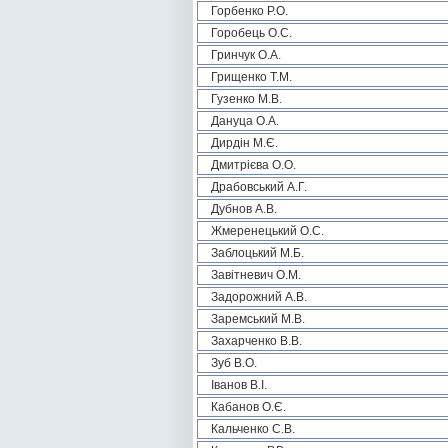
Горбенко Р.О.
Горобець О.С.
Гринчук О.А.
Грищенко Т.М.
Гузенко М.В.
Дануца О.А.
Дирдін М.Є.
Дмитрієва О.О.
Драбовський А.Г.
Дубнов А.В.
Жмеренецький О.С.
Заблоцький М.Б.
Завітневич О.М.
Задорожний А.В.
Заремський М.В.
Захарченко В.В.
Зуб В.О.
Іванов В.І.
Кабанов О.Є.
Кальченко С.В.