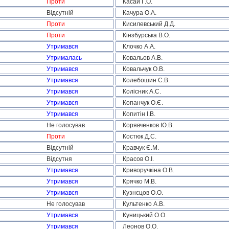
Проти
Касай Г.О.
Відсутній
Качура О.А.
Проти
Кисилевський Д.Д.
Проти
Кінзбурська В.О.
Утримався
Клочко А.А.
Утрималась
Ковальов А.В.
Утримався
Ковальчук О.В.
Утримався
Колебошин С.В.
Утримався
Колісник А.С.
Утримався
Копанчук О.Є.
Утримався
Копитін І.В.
Не голосував
Корявченков Ю.В.
Проти
Костюк Д.С.
Відсутній
Кравчук Є.М.
Відсутня
Красов О.І.
Утримався
Криворучкіна О.В.
Утримався
Крячко М.В.
Утримався
Кузнєцов О.О.
Не голосував
Культенко А.В.
Утримався
Куницький О.О.
Утримався
Леонов О.О.