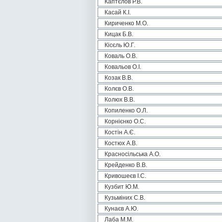
Каптєлов Р.В.
Касай К.І.
Кириченко М.О.
Кицак Б.В.
Кісєль Ю.Г.
Коваль О.В.
Ковальов О.І.
Козак В.В.
Колєв О.В.
Колюх В.В.
Копиленко О.Л.
Корнієнко О.С.
Костін А.Є.
Костюх А.В.
Красносільська А.О.
Крейденко В.В.
Кривошеєв І.С.
Кузбит Ю.М.
Кузьміних С.В.
Кунаєв А.Ю.
Лаба М.М.