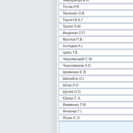
Тимофійчук В.Я.
Тістик Р.Я.
Ткаченко О.В.
Торохтій Б.Г.
Трухін О.М.
Федієнко О.П.
Фролов П.В.
Холодов А.І.
Циба Т.В.
Чернявський С.М.
Чорноморов А.О.
Шевченко Є.В.
Шипайло О.І.
Шпак Л.О.
Шуляк О.О.
Юраш С.А.
Якименко П.В.
Янченко Г.І.
Ясько Є.О.