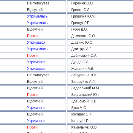
Не голосував
Горенюк О.О.
Відсутній
Гривко С.Д.
Утрималась
Гришина Ю.М.
Утрималась
Грищук Р.П.
Відсутній
Гурін Д.О.
Проти
Демченко С.О.
Утримався
Діденко Ю.О.
Утрималась
Дмитрук А.Г.
Проти
Дубінський О.А.
Утримався
Дунда О.А.
Утримався
Жупанин А.В.
Не голосував
Забуранна Л.В.
Відсутній
Загоруйко А.Л.
Відсутній
Задорожній М.М.
Проти
Заславський Ю.І.
Відсутній
Здебський Ю.В.
Утримався
Зуєв М.С.
Відсутній
Іонушас С.К.
Утримався
Калаур І.Р.
Проти
Камельчук Ю.О.