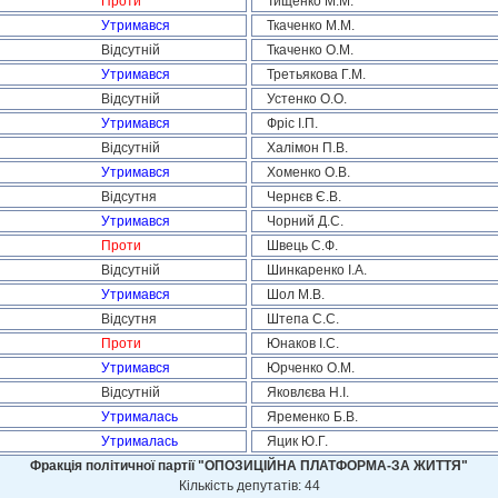
Проти
Тищенко М.М.
Утримався
Ткаченко М.М.
Відсутній
Ткаченко О.М.
Утримався
Третьякова Г.М.
Відсутній
Устенко О.О.
Утримався
Фріс І.П.
Відсутній
Халімон П.В.
Утримався
Хоменко О.В.
Відсутня
Чернєв Є.В.
Утримався
Чорний Д.С.
Проти
Швець С.Ф.
Відсутній
Шинкаренко І.А.
Утримався
Шол М.В.
Відсутня
Штепа С.С.
Проти
Юнаков І.С.
Утримався
Юрченко О.М.
Відсутній
Яковлєва Н.І.
Утрималась
Яременко Б.В.
Утрималась
Яцик Ю.Г.
Фракція політичної партії "ОПОЗИЦІЙНА ПЛАТФОРМА-ЗА ЖИТТЯ"
Кількість депутатів: 44