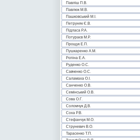
Павліш П.В.
Павлюк М.В.
Пашковський М.І.
Петруняк Є.В.
Підласа Р.А.
Потураєв М.Р.
Прощук Е.П.
Пушкаренко А.М.
Рєпіна Е.А.
Руденко О.С.
Савченко О.С.
Саламаха О.І.
Санченко О.В.
Семінський О.В.
Сова О.Г.
Соломчук Д.В.
Соха Р.В.
Стефанчук М.О.
Струневич В.О.
Тарасенко Т.П.