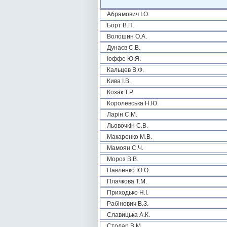
Абрамович І.О.
Борт В.П.
Волошин О.А.
Дунаєв С.В.
Іоффе Ю.Я.
Кальцев В.Ф.
Кива І.В.
Козак Т.Р.
Королевська Н.Ю.
Ларін С.М.
Льовочкін С.В.
Макаренко М.В.
Мамоян С.Ч.
Мороз В.В.
Павленко Ю.О.
Плачкова Т.М.
Приходько Н.І.
Рабінович В.З.
Славицька А.К.
Столар В.М.