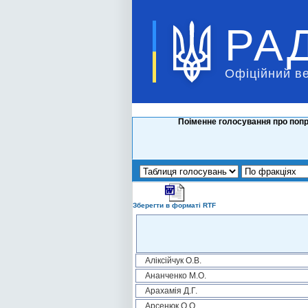
РА
Офіційний в
Поіменне голосування про попр
Зберегти в форматі RTF
Аліксійчук О.В.
Ананченко М.О.
Арахамія Д.Г.
Арсенюк О.О.