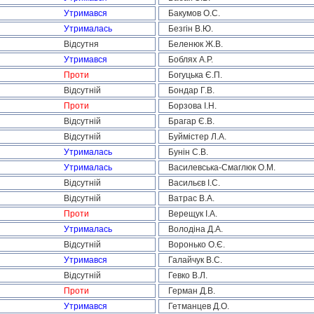
Утримався
Бакумов О.С.
Утрималась
Безгін В.Ю.
Відсутня
Беленюк Ж.В.
Утримався
Боблях А.Р.
Проти
Богуцька Є.П.
Відсутній
Бондар Г.В.
Проти
Борзова І.Н.
Відсутній
Брагар Є.В.
Відсутній
Буймістер Л.А.
Утрималась
Бунін С.В.
Утрималась
Василевська-Смаглюк О.М.
Відсутній
Васильєв І.С.
Відсутній
Ватрас В.А.
Проти
Верещук І.А.
Утрималась
Володіна Д.А.
Відсутній
Воронько О.Є.
Утримався
Галайчук В.С.
Відсутній
Гевко В.Л.
Проти
Герман Д.В.
Утримався
Гетманцев Д.О.