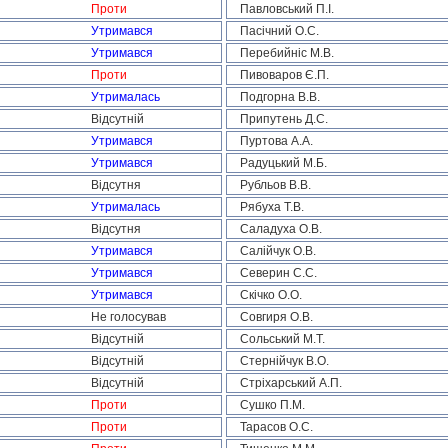
Проти
Павловський П.І.
Утримався
Пасічний О.С.
Утримався
Перебийніс М.В.
Проти
Пивоваров Є.П.
Утрималась
Подгорна В.В.
Відсутній
Припутень Д.С.
Утримався
Пуртова А.А.
Утримався
Радуцький М.Б.
Відсутня
Рубльов В.В.
Утрималась
Рябуха Т.В.
Відсутня
Саладуха О.В.
Утримався
Салійчук О.В.
Утримався
Северин С.С.
Утримався
Скічко О.О.
Не голосував
Совгиря О.В.
Відсутній
Сольський М.Т.
Відсутній
Стернійчук В.О.
Відсутній
Стріхарський А.П.
Проти
Сушко П.М.
Проти
Тарасов О.С.