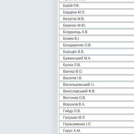
Бабій Р.В.
Бардіна М.О.
Безугла М.В.
Березін М.Ю.
Богданець А.В.
Божик В.І.
Бондаренко О.В.
Бородін В.В.
Бужанський М.А.
Булах Л.В.
Вагнєр В.О.
Василів І.В.
Васильковський І.І.
Веніславський Ф.В.
Вінтоняк О.В.
Воронов В.А.
Гайду О.В.
Галушко М.Л.
Герасименко І.Л.
Герус А.М.