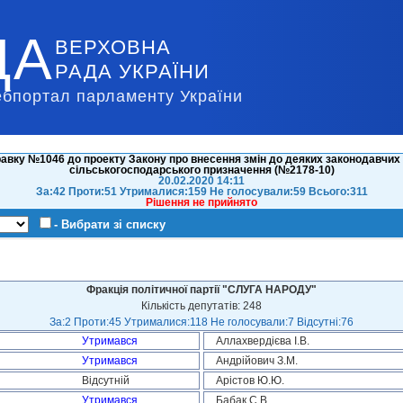
ДА
ВЕРХОВНА
РАДА УКРАЇНИ
ебпортал парламенту України
авку №1046 до проекту Закону про внесення змін до деяких законодавчих а
сільськогосподарського призначення (№2178-10)
20.02.2020 14:11
За:42 Проти:51 Утрималися:159 Не голосували:59 Всього:311
Рішення не прийнято
- Вибрати зі списку
Фракція політичної партії "СЛУГА НАРОДУ"
Кількість депутатів: 248
За:2 Проти:45 Утрималися:118 Не голосували:7 Відсутні:76
Утримався
Аллахвердієва І.В.
Утримався
Андрійович З.М.
Відсутній
Арістов Ю.Ю.
Утримався
Бабак С.В.