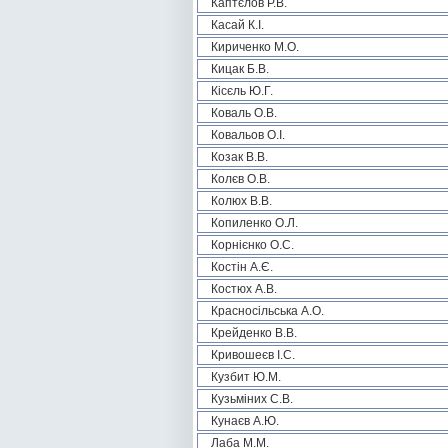
Каптєлов Р.В.
Касай К.І.
Кириченко М.О.
Кицак Б.В.
Кісєль Ю.Г.
Коваль О.В.
Ковальов О.І.
Козак В.В.
Колєв О.В.
Колюх В.В.
Копиленко О.Л.
Корнієнко О.С.
Костін А.Є.
Костюх А.В.
Красносільська А.О.
Крейденко В.В.
Кривошеєв І.С.
Кузбит Ю.М.
Кузьміних С.В.
Кунаєв А.Ю.
Лаба М.М.