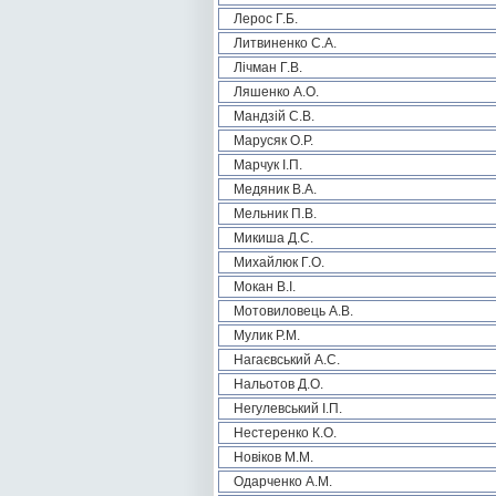
Лерос Г.Б.
Литвиненко С.А.
Лічман Г.В.
Ляшенко А.О.
Мандзій С.В.
Марусяк О.Р.
Марчук І.П.
Медяник В.А.
Мельник П.В.
Микиша Д.С.
Михайлюк Г.О.
Мокан В.І.
Мотовиловець А.В.
Мулик Р.М.
Нагаєвський А.С.
Нальотов Д.О.
Негулевський І.П.
Нестеренко К.О.
Новіков М.М.
Одарченко А.М.