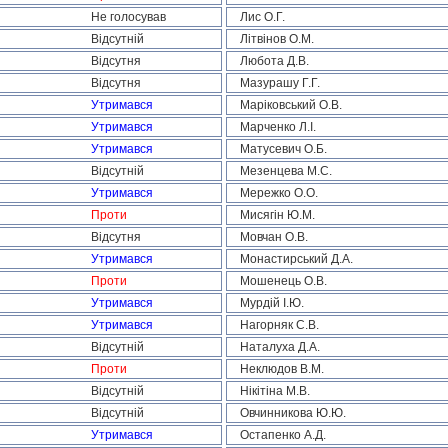
Не голосував
Лис О.Г.
Відсутній
Літвінов О.М.
Відсутня
Любота Д.В.
Відсутня
Мазурашу Г.Г.
Утримався
Маріковський О.В.
Утримався
Марченко Л.І.
Утримався
Матусевич О.Б.
Відсутній
Мезенцева М.С.
Утримався
Мережко О.О.
Проти
Мисягін Ю.М.
Відсутня
Мовчан О.В.
Утримався
Монастирський Д.А.
Проти
Мошенець О.В.
Утримався
Мурдій І.Ю.
Утримався
Нагорняк С.В.
Відсутній
Наталуха Д.А.
Проти
Неклюдов В.М.
Відсутній
Нікітіна М.В.
Відсутній
Овчинникова Ю.Ю.
Утримався
Остапенко А.Д.