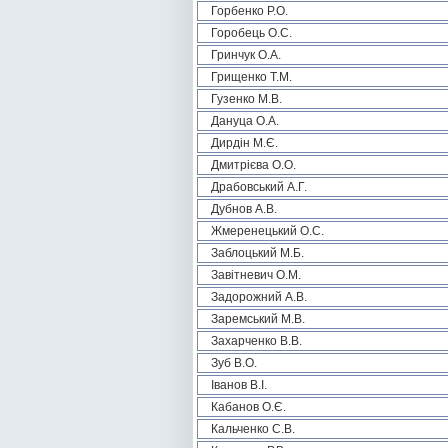
Горбенко Р.О.
Горобець О.С.
Гринчук О.А.
Грищенко Т.М.
Гузенко М.В.
Дануца О.А.
Дирдін М.Є.
Дмитрієва О.О.
Драбовський А.Г.
Дубнов А.В.
Жмеренецький О.С.
Заблоцький М.Б.
Завітневич О.М.
Задорожний А.В.
Заремський М.В.
Захарченко В.В.
Зуб В.О.
Іванов В.І.
Кабанов О.Є.
Кальченко С.В.