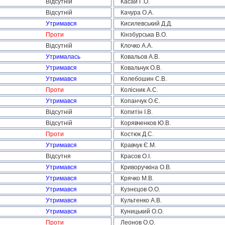
Відсутній
Касай Г.О.
Відсутній
Качура О.А.
Утримався
Кисилевський Д.Д.
Проти
Кінзбурська В.О.
Відсутній
Клочко А.А.
Утрималась
Ковальов А.В.
Утримався
Ковальчук О.В.
Утримався
Колебошин С.В.
Проти
Колісник А.С.
Утримався
Копанчук О.Є.
Відсутній
Копитін І.В.
Відсутній
Корявченков Ю.В.
Проти
Костюк Д.С.
Утримався
Кравчук Є.М.
Відсутня
Красов О.І.
Утримався
Криворучкіна О.В.
Утримався
Крячко М.В.
Утримався
Кузнєцов О.О.
Утримався
Культенко А.В.
Утримався
Куницький О.О.
Проти
Леонов О.О.