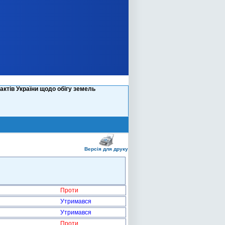
ктів України щодо обігу земель
Версія для друку
Проти
Утримався
Утримався
Проти