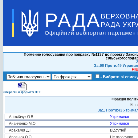
РАДА
ВЕРХОВН
РАДА УКР
Офіційний вебпортал парламент
Поіменне голосування про поправку №1137 до проекту Закону 
сільськогосподар
2
За:60 Проти:49 Утримал
Ріш
- Вибрати зі списк
Зберегти в форматі RTF
Фракція політ
Кіль
За:1 Проти:43 Утримал
Аліксійчук О.В.
Утримався
Ананченко М.О.
Утримався
Арахамія Д.Г.
Відсутній
Арсенюк О.О.
Не голосував