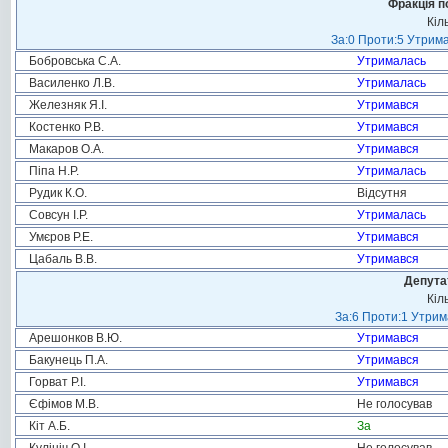
Фракція п
Кіл
За:0 Проти:5 Утрима
Бобровська С.А.
Утрималась
Василенко Л.В.
Утрималась
Железняк Я.І.
Утримався
Костенко Р.В.
Утримався
Макаров О.А.
Утримався
Піпа Н.Р.
Утрималась
Рудик К.О.
Відсутня
Совсун І.Р.
Утрималась
Умєров Р.Е.
Утримався
Цабаль В.В.
Утримався
Депута
Кіл
За:6 Проти:1 Утрим
Арешонков В.Ю.
Утримався
Бакунець П.А.
Утримався
Горват Р.І.
Утримався
Єфімов М.В.
Не голосував
Кіт А.Б.
За