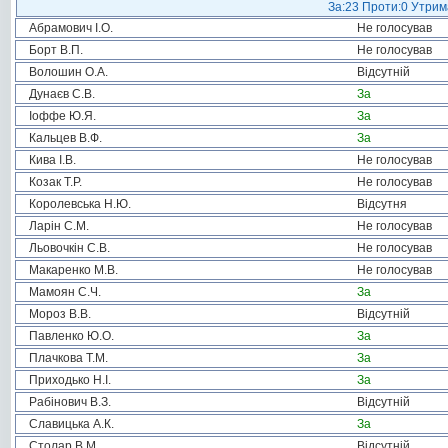
За:23 Проти:0 Утрима
Абрамович І.О.
Не голосував
Борт В.П.
Не голосував
Волошин О.А.
Відсутній
Дунаєв С.В.
За
Іоффе Ю.Я.
За
Кальцев В.Ф.
За
Кива І.В.
Не голосував
Козак Т.Р.
Не голосував
Королевська Н.Ю.
Відсутня
Ларін С.М.
Не голосував
Льовочкін С.В.
Не голосував
Макаренко М.В.
Не голосував
Мамоян С.Ч.
За
Мороз В.В.
Відсутній
Павленко Ю.О.
За
Плачкова Т.М.
За
Приходько Н.І.
За
Рабінович В.З.
Відсутній
Славицька А.К.
За
Столар В.М.
Відсутній