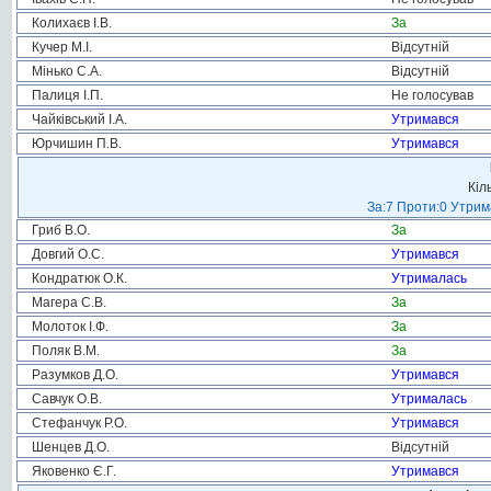
Колихаєв І.В.
За
Кучер М.І.
Відсутній
Мінько С.А.
Відсутній
Палиця І.П.
Не голосував
Чайківський І.А.
Утримався
Юрчишин П.В.
Утримався
Кіл
За:7 Проти:0 Утрим
Гриб В.О.
За
Довгий О.С.
Утримався
Кондратюк О.К.
Утрималась
Магера С.В.
За
Молоток І.Ф.
За
Поляк В.М.
За
Разумков Д.О.
Утримався
Савчук О.В.
Утрималась
Стефанчук Р.О.
Утримався
Шенцев Д.О.
Відсутній
Яковенко Є.Г.
Утримався