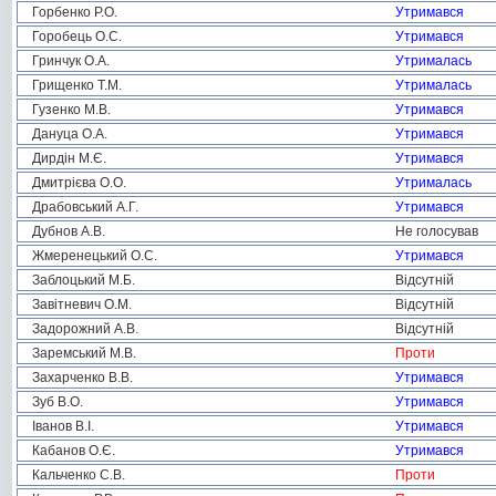
Горбенко Р.О.
Утримався
Горобець О.С.
Утримався
Гринчук О.А.
Утрималась
Грищенко Т.М.
Утрималась
Гузенко М.В.
Утримався
Дануца О.А.
Утримався
Дирдін М.Є.
Утримався
Дмитрієва О.О.
Утрималась
Драбовський А.Г.
Утримався
Дубнов А.В.
Не голосував
Жмеренецький О.С.
Утримався
Заблоцький М.Б.
Відсутній
Завітневич О.М.
Відсутній
Задорожний А.В.
Відсутній
Заремський М.В.
Проти
Захарченко В.В.
Утримався
Зуб В.О.
Утримався
Іванов В.І.
Утримався
Кабанов О.Є.
Утримався
Кальченко С.В.
Проти