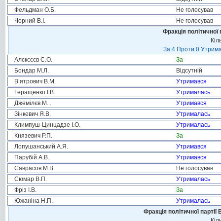
Фельдман О.Б.
Не голосував
Чорний В.І.
Не голосував
Фракція політичної 
Кіл
За:4 Проти:0 Утрима
Алєксєєв С.О.
За
Бондар М.Л.
Відсутній
В’ятрович В.М.
Утримався
Геращенко І.В.
Утрималась
Джемілєв М. .
Утримався
Зінкевич Я.В.
Утрималась
Климпуш-Цинцадзе І.О.
Утрималась
Князевич Р.П.
За
Лопушанський А.Я.
Утримався
Парубій А.В.
Утримався
Саврасов М.В.
Не голосував
Сюмар В.П.
Утрималась
Фріз І.В.
За
Южаніна Н.П.
Утрималась
Фракція політичної партії
Кіл