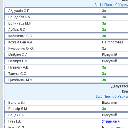
За:14 Проти:0 Утрим
Абдуллін О.Р.
За
Бондарєв К.А.
За
Волинець М.Я.
За
Дубіль В.О.
За
Кабаченко В.В.
За
Кожем’якін А.А.
Не голосував
Кучеренко О.Ю.
За
Мейдич О.Л.
Відсутній
Немиря Г.М.
Відсутній
Пузійчук А.В.
За
Тарута С.О.
За
Цимбалюк М.М.
За
Депутатсь
Кіл
За:5 Проти:0 Утрим
Балога В.І.
Відсутній
Білозір Л.М.
За
Вацак Г.А.
Відсутній
Гузь І.В.
Утримався
Івахів С.П.
Не голосував