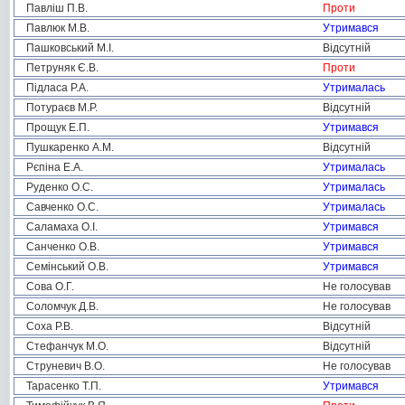
Павліш П.В.
Проти
Павлюк М.В.
Утримався
Пашковський М.І.
Відсутній
Петруняк Є.В.
Проти
Підласа Р.А.
Утрималась
Потураєв М.Р.
Відсутній
Прощук Е.П.
Утримався
Пушкаренко А.М.
Відсутній
Рєпіна Е.А.
Утрималась
Руденко О.С.
Утрималась
Савченко О.С.
Утрималась
Саламаха О.І.
Утримався
Санченко О.В.
Утримався
Семінський О.В.
Утримався
Сова О.Г.
Не голосував
Соломчук Д.В.
Не голосував
Соха Р.В.
Відсутній
Стефанчук М.О.
Відсутній
Струневич В.О.
Не голосував
Тарасенко Т.П.
Утримався