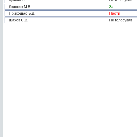
Кулініч О.І.
Не голосував
Люшняк М.В.
За
Приходько Б.В.
Проти
Шахов С.В.
Не голосував