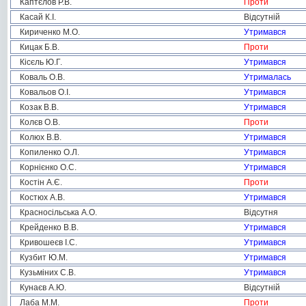
Каптєлов Р.В.
Проти
Касай К.І.
Відсутній
Кириченко М.О.
Утримався
Кицак Б.В.
Проти
Кісєль Ю.Г.
Утримався
Коваль О.В.
Утрималась
Ковальов О.І.
Утримався
Козак В.В.
Утримався
Колєв О.В.
Проти
Колюх В.В.
Утримався
Копиленко О.Л.
Утримався
Корнієнко О.С.
Утримався
Костін А.Є.
Проти
Костюх А.В.
Утримався
Красносільська А.О.
Відсутня
Крейденко В.В.
Утримався
Кривошеєв І.С.
Утримався
Кузбит Ю.М.
Утримався
Кузьміних С.В.
Утримався
Кунаєв А.Ю.
Відсутній
Лаба М.М.
Проти