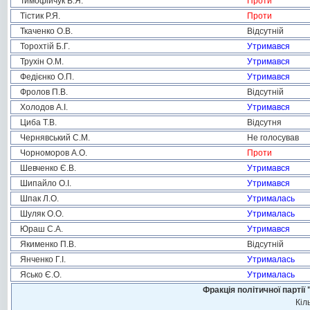
Тимофійчук В.Я.
Проти
Тістик Р.Я.
Проти
Ткаченко О.В.
Відсутній
Торохтій Б.Г.
Утримався
Трухін О.М.
Утримався
Федієнко О.П.
Утримався
Фролов П.В.
Відсутній
Холодов А.І.
Утримався
Циба Т.В.
Відсутня
Чернявський С.М.
Не голосував
Чорноморов А.О.
Проти
Шевченко Є.В.
Утримався
Шипайло О.І.
Утримався
Шпак Л.О.
Утрималась
Шуляк О.О.
Утрималась
Юраш С.А.
Утримався
Якименко П.В.
Відсутній
Янченко Г.І.
Утрималась
Ясько Є.О.
Утрималась
Фракція політичної пар
Кіл