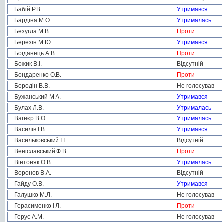
Бабій Р.В.
Утримався
Бардіна М.О.
Утрималась
Безугла М.В.
Проти
Березін М.Ю.
Утримався
Богданець А.В.
Проти
Божик В.І.
Відсутній
Бондаренко О.В.
Проти
Бородін В.В.
Не голосував
Бужанський М.А.
Утримався
Булах Л.В.
Утрималась
Вагнєр В.О.
Утрималась
Василів І.В.
Утримався
Васильковський І.І.
Відсутній
Веніславський Ф.В.
Проти
Вінтоняк О.В.
Утрималась
Воронов В.А.
Відсутній
Гайду О.В.
Утримався
Галушко М.Л.
Не голосував
Герасименко І.Л.
Проти
Герус А.М.
Не голосував