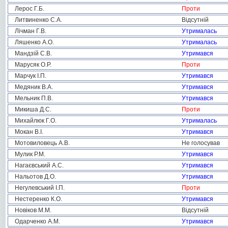
Лерос Г.Б.
Проти
Литвиненко С.А.
Відсутній
Лічман Г.В.
Утрималась
Ляшенко А.О.
Утрималась
Мандзій С.В.
Утримався
Марусяк О.Р.
Проти
Марчук І.П.
Утримався
Медяник В.А.
Утримався
Мельник П.В.
Утримався
Микиша Д.С.
Проти
Михайлюк Г.О.
Утрималась
Мокан В.І.
Утримався
Мотовиловець А.В.
Не голосував
Мулик Р.М.
Утримався
Нагаєвський А.С.
Утримався
Нальотов Д.О.
Утримався
Негулевський І.П.
Проти
Нестеренко К.О.
Утримався
Новіков М.М.
Відсутній
Одарченко А.М.
Утримався