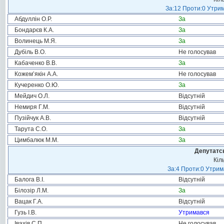
За:12 Проти:0 Утрим
Абдуллін О.Р.
За
Бондарєв К.А.
За
Волинець М.Я.
За
Дубіль В.О.
Не голосував
Кабаченко В.В.
За
Кожем’якін А.А.
Не голосував
Кучеренко О.Ю.
За
Мейдич О.Л.
Відсутній
Немиря Г.М.
Відсутній
Пузійчук А.В.
Відсутній
Тарута С.О.
За
Цимбалюк М.М.
За
Депутатсь
Кіл
За:4 Проти:0 Утрим
Балога В.І.
Відсутній
Білозір Л.М.
За
Вацак Г.А.
Відсутній
Гузь І.В.
Утримався
Івахів С.П.
Не голосував