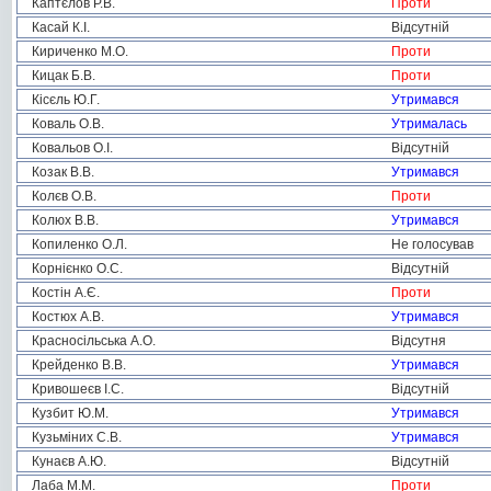
Каптєлов Р.В.
Проти
Касай К.І.
Відсутній
Кириченко М.О.
Проти
Кицак Б.В.
Проти
Кісєль Ю.Г.
Утримався
Коваль О.В.
Утрималась
Ковальов О.І.
Відсутній
Козак В.В.
Утримався
Колєв О.В.
Проти
Колюх В.В.
Утримався
Копиленко О.Л.
Не голосував
Корнієнко О.С.
Відсутній
Костін А.Є.
Проти
Костюх А.В.
Утримався
Красносільська А.О.
Відсутня
Крейденко В.В.
Утримався
Кривошеєв І.С.
Відсутній
Кузбит Ю.М.
Утримався
Кузьміних С.В.
Утримався
Кунаєв А.Ю.
Відсутній
Лаба М.М.
Проти