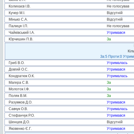
Колихаєв І.В.
Не голосував
Кучер М.І.
Відсутній
Мінько С.А.
Відсутній
Палиця І.П.
Не голосував
Чайківський І.А.
Утримався
Юрчишин П.В.
За
Кіл
За:5 Проти:0 Утрим
Гриб В.О.
Утрималась
Довгий О.С.
Утримався
Кондратюк О.К.
Утрималась
Магера С.В.
За
Молоток І.Ф.
За
Поляк В.М.
За
Разумков Д.О.
Утримався
Савчук О.В.
Утрималась
Стефанчук Р.О.
Утримався
Шенцев Д.О.
Відсутній
Яковенко Є.Г.
Утримався