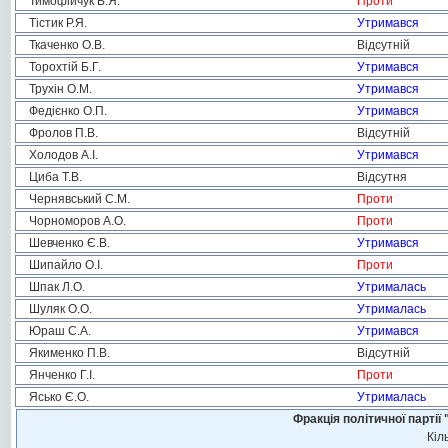
Тимофійчук В.Я.
Проти
Тістик Р.Я.
Утримався
Ткаченко О.В.
Відсутній
Торохтій Б.Г.
Утримався
Трухін О.М.
Утримався
Федієнко О.П.
Утримався
Фролов П.В.
Відсутній
Холодов А.І.
Утримався
Циба Т.В.
Відсутня
Чернявський С.М.
Проти
Чорноморов А.О.
Проти
Шевченко Є.В.
Утримався
Шипайло О.І.
Проти
Шпак Л.О.
Утрималась
Шуляк О.О.
Утрималась
Юраш С.А.
Утримався
Якименко П.В.
Відсутній
Янченко Г.І.
Проти
Ясько Є.О.
Утрималась
Фракція політичної пар
Кіл