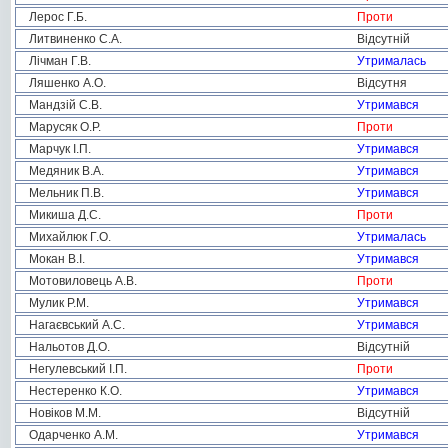
Лерос Г.Б.
Проти
Литвиненко С.А.
Відсутній
Лічман Г.В.
Утрималась
Ляшенко А.О.
Відсутня
Мандзій С.В.
Утримався
Марусяк О.Р.
Проти
Марчук І.П.
Утримався
Медяник В.А.
Утримався
Мельник П.В.
Утримався
Микиша Д.С.
Проти
Михайлюк Г.О.
Утрималась
Мокан В.І.
Утримався
Мотовиловець А.В.
Проти
Мулик Р.М.
Утримався
Нагаєвський А.С.
Утримався
Нальотов Д.О.
Відсутній
Негулевський І.П.
Проти
Нестеренко К.О.
Утримався
Новіков М.М.
Відсутній
Одарченко А.М.
Утримався