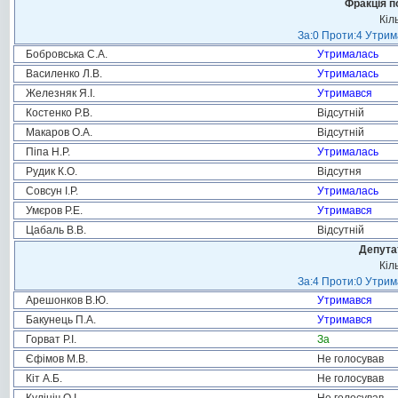
Фракція п
Кіл
За:0 Проти:4 Утрим
Бобровська С.А.
Утрималась
Василенко Л.В.
Утрималась
Железняк Я.І.
Утримався
Костенко Р.В.
Відсутній
Макаров О.А.
Відсутній
Піпа Н.Р.
Утрималась
Рудик К.О.
Відсутня
Совсун І.Р.
Утрималась
Умєров Р.Е.
Утримався
Цабаль В.В.
Відсутній
Депута
Кіл
За:4 Проти:0 Утрим
Арешонков В.Ю.
Утримався
Бакунець П.А.
Утримався
Горват Р.І.
За
Єфімов М.В.
Не голосував
Кіт А.Б.
Не голосував