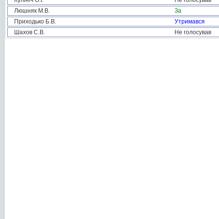
Кулініч О.І.
Не голосував
Люшняк М.В.
За
Приходько Б.В.
Утримався
Шахов С.В.
Не голосував