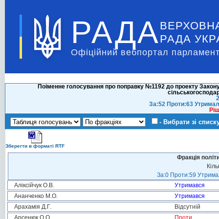
РАДА
ВЕРХОВН
РАДА УКР
Офіційний вебпортал парламент
Поіменне голосування про поправку №1192 до проекту Закону 
сільськогосподар
2
За:52 Проти:63 Утримал
Ріш
- Вибрати зі списк
Зберегти в форматі RTF
Фракція політ
Кіль
За:0 Проти:59 Утримал
Аліксійчук О.В.
Утримався
Ананченко М.О.
Утримався
Арахамія Д.Г.
Відсутній
Арсенюк О.О.
Проти