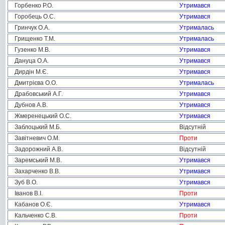
Горбенко Р.О.
Утримався
Горобець О.С.
Утримався
Гринчук О.А.
Утрималась
Грищенко Т.М.
Утрималась
Гузенко М.В.
Утримався
Дануца О.А.
Утримався
Дирдін М.Є.
Утримався
Дмитрієва О.О.
Утрималась
Драбовський А.Г.
Утримався
Дубнов А.В.
Утримався
Жмеренецький О.С.
Утримався
Заблоцький М.Б.
Відсутній
Завітневич О.М.
Проти
Задорожний А.В.
Відсутній
Заремський М.В.
Утримався
Захарченко В.В.
Утримався
Зуб В.О.
Утримався
Іванов В.І.
Проти
Кабанов О.Є.
Утримався
Кальченко С.В.
Проти