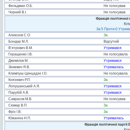
Фельдман О.Б.
Не голосував
Чорний В.І.
Не голосував
Фракція політичної 
Кіл
За:5 Проти:0 Утрима
Алєксєєв С.О.
За
Бондар М.Л.
Відсутній
В’ятрович В.М.
Утримався
Геращенко І.В.
Не голосувала
Джемілєв М. .
Утримався
Зінкевич Я.В.
Утрималась
Климпуш-Цинцадзе І.О.
Не голосувала
Князевич Р.П.
За
Лопушанський А.Я.
Утримався
Парубій А.В.
Утримався
Саврасов М.В.
Не голосував
Сюмар В.П.
За
Фріз І.В.
За
Южаніна Н.П.
Утрималась
Фракція політичної партії
Кіл