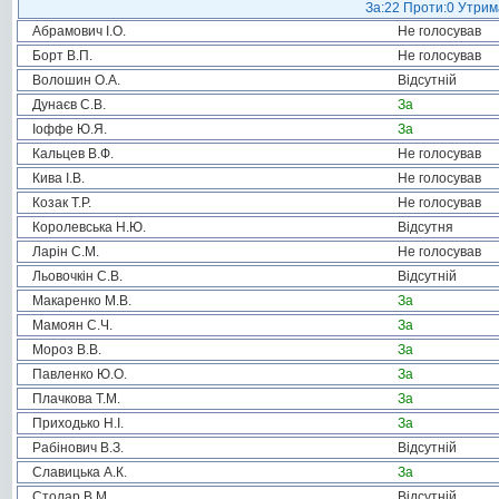
За:22 Проти:0 Утрима
Абрамович І.О.
Не голосував
Борт В.П.
Не голосував
Волошин О.А.
Відсутній
Дунаєв С.В.
За
Іоффе Ю.Я.
За
Кальцев В.Ф.
Не голосував
Кива І.В.
Не голосував
Козак Т.Р.
Не голосував
Королевська Н.Ю.
Відсутня
Ларін С.М.
Не голосував
Льовочкін С.В.
Відсутній
Макаренко М.В.
За
Мамоян С.Ч.
За
Мороз В.В.
За
Павленко Ю.О.
За
Плачкова Т.М.
За
Приходько Н.І.
За
Рабінович В.З.
Відсутній
Славицька А.К.
За
Столар В.М.
Відсутній