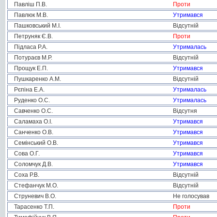
Павліш П.В.
Проти
Павлюк М.В.
Утримався
Пашковський М.І.
Відсутній
Петруняк Є.В.
Проти
Підласа Р.А.
Утрималась
Потураєв М.Р.
Відсутній
Прощук Е.П.
Утримався
Пушкаренко А.М.
Відсутній
Рєпіна Е.А.
Утрималась
Руденко О.С.
Утрималась
Савченко О.С.
Відсутня
Саламаха О.І.
Утримався
Санченко О.В.
Утримався
Семінський О.В.
Утримався
Сова О.Г.
Утримався
Соломчук Д.В.
Утримався
Соха Р.В.
Відсутній
Стефанчук М.О.
Відсутній
Струневич В.О.
Не голосував
Тарасенко Т.П.
Проти