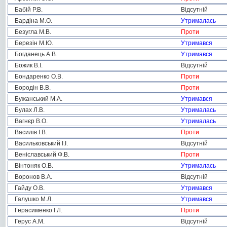
Бабій Р.В.
Відсутній
Бардіна М.О.
Утрималась
Безугла М.В.
Проти
Березін М.Ю.
Утримався
Богданець А.В.
Утримався
Божик В.І.
Відсутній
Бондаренко О.В.
Проти
Бородін В.В.
Проти
Бужанський М.А.
Утримався
Булах Л.В.
Утрималась
Вагнєр В.О.
Утрималась
Василів І.В.
Проти
Васильковський І.І.
Відсутній
Веніславський Ф.В.
Проти
Вінтоняк О.В.
Утрималась
Воронов В.А.
Відсутній
Гайду О.В.
Утримався
Галушко М.Л.
Утримався
Герасименко І.Л.
Проти
Герус А.М.
Відсутній