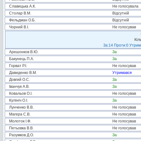
Славицька А.К.
Не голосувала
Столар В.М.
Відсутній
Фельдман О.Б.
Відсутній
Чорний В.І.
Не голосував
Кіл
За:14 Проти:0 Утрима
Арешонков В.Ю.
За
Бакунець П.А.
За
Горват Р.І.
Не голосував
Давиденко В.М.
Утримався
Довгий О.С.
За
Іванчук А.В.
За
Ковальов О.І.
Не голосував
Кулініч О.І.
За
Лунченко В.В.
Не голосував
Магера С.В.
Не голосував
Молоток І.Ф.
Не голосував
Петьовка В.В.
Не голосував
Разумков Д.О.
За