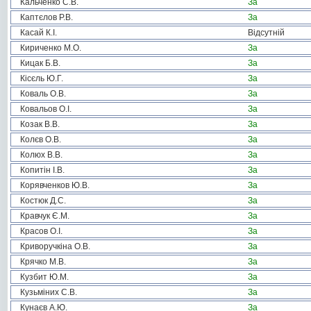
Кальченко С.В.
За
Каптєлов Р.В.
За
Касай К.І.
Відсутній
Кириченко М.О.
За
Кицак Б.В.
За
Кісєль Ю.Г.
За
Коваль О.В.
За
Ковальов О.І.
За
Козак В.В.
За
Колєв О.В.
За
Колюх В.В.
За
Копитін І.В.
За
Корявченков Ю.В.
За
Костюк Д.С.
За
Кравчук Є.М.
За
Красов О.І.
За
Криворучкіна О.В.
За
Крячко М.В.
За
Кузбит Ю.М.
За
Кузьміних С.В.
За
Кунаєв А.Ю.
За