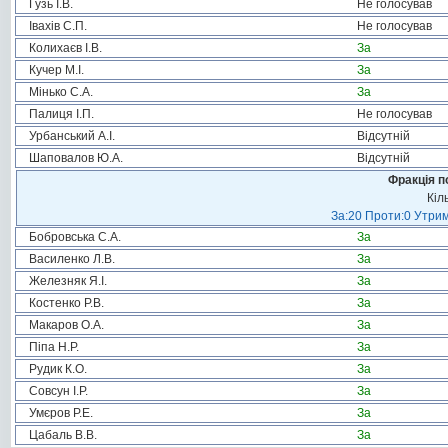
Гузь І.В.
Не голосував
Івахів С.П.
Не голосував
Колихаєв І.В.
За
Кучер М.І.
За
Мінько С.А.
За
Палиця І.П.
Не голосував
Урбанський А.І.
Відсутній
Шаповалов Ю.А.
Відсутній
Фракція п
Кіл
За:20 Проти:0 Утрим
Бобровська С.А.
За
Василенко Л.В.
За
Железняк Я.І.
За
Костенко Р.В.
За
Макаров О.А.
За
Піпа Н.Р.
За
Рудик К.О.
За
Совсун І.Р.
За
Умєров Р.Е.
За
Цабаль В.В.
За