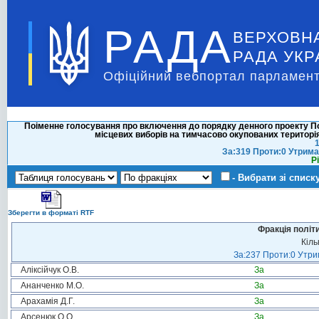
РАДА
ВЕРХОВН
РАДА УКР
Офіційний вебпортал парламент
Поіменне голосування про включення до порядку денного проекту По
місцевих виборів на тимчасово окупованих територі
1
За:319 Проти:0 Утрима
Р
- Вибрати зі списк
Зберегти в форматі RTF
Фракція політ
Кіль
За:237 Проти:0 Утрим
Аліксійчук О.В.
За
Ананченко М.О.
За
Арахамія Д.Г.
За
Арсенюк О.О.
За