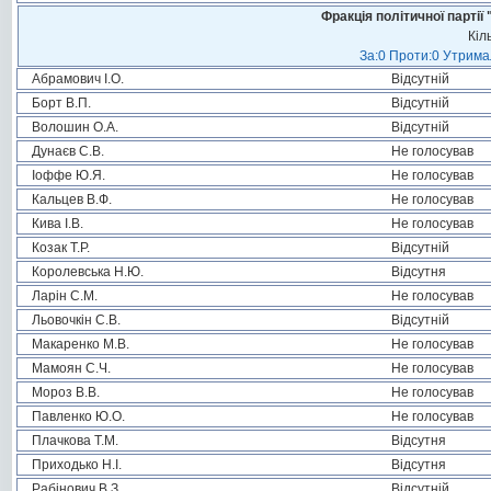
Фракція політичної пар
Кіл
За:0 Проти:0 Утримал
Абрамович І.О.
Відсутній
Борт В.П.
Відсутній
Волошин О.А.
Відсутній
Дунаєв С.В.
Не голосував
Іоффе Ю.Я.
Не голосував
Кальцев В.Ф.
Не голосував
Кива І.В.
Не голосував
Козак Т.Р.
Відсутній
Королевська Н.Ю.
Відсутня
Ларін С.М.
Не голосував
Льовочкін С.В.
Відсутній
Макаренко М.В.
Не голосував
Мамоян С.Ч.
Не голосував
Мороз В.В.
Не голосував
Павленко Ю.О.
Не голосував
Плачкова Т.М.
Відсутня
Приходько Н.І.
Відсутня
Рабінович В.З.
Відсутній