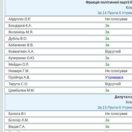
Фракція політичної партії
Кіл
За:14 Проти:0 Утрим
Абдуллін О.Р.
Не голосував
Бондарєв К.А.
За
Волинець М.Я.
За
Дубіль В.О.
За
Кабаченко В.В.
За
Кожем’якін А.А.
Відсутній
Кучеренко О.Ю.
За
Мейдич О.Л.
За
Немиря Г.М.
Не голосував
Пузійчук А.В.
Утримався
Тарута С.О.
Відсутній
Цимбалюк М.М.
За
Депутатсь
Кіл
За:13 Проти:0 Утрим
Балога В.І.
Не голосував
Білозір Л.М.
За
Вацак Г.А.
За