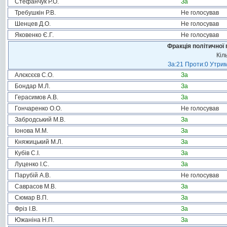
Стефанчук Р.О.
За
Требушкін Р.В.
Не голосував
Шенцев Д.О.
Не голосував
Яковенко Є.Г.
Не голосував
Фракція політичної 
Кіл
За:21 Проти:0 Утрим
Алєксєєв С.О.
За
Бондар М.Л.
За
Герасимов А.В.
За
Гончаренко О.О.
Не голосував
Забродський М.В.
За
Іонова М.М.
За
Княжицький М.Л.
За
Кубів С.І.
За
Луценко І.С.
За
Парубій А.В.
Не голосував
Саврасов М.В.
За
Сюмар В.П.
За
Фріз І.В.
За
Южаніна Н.П.
За