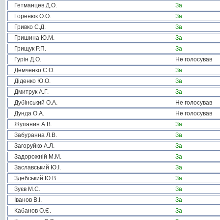
Гетманцев Д.О.
За
Горенюк О.О.
За
Гривко С.Д.
За
Гришина Ю.М.
За
Грищук Р.П.
За
Гурін Д.О.
Не голосував
Демченко С.О.
За
Діденко Ю.О.
За
Дмитрук А.Г.
За
Дубінський О.А.
Не голосував
Дунда О.А.
Не голосував
Жупанин А.В.
За
Забуранна Л.В.
За
Загоруйко А.Л.
За
Задорожній М.М.
За
Заславський Ю.І.
За
Здебський Ю.В.
За
Зуєв М.С.
За
Іванов В.І.
За
Кабанов О.Є.
За