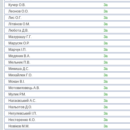
Кучер О.В.
За
Леонов О.О.
За
Лис О.Г.
За
Літвінов О.М.
За
Любота Д.В.
За
Мазурашу Г.Г.
За
Марусяк О.Р.
За
Марчук І.П.
За
Медяник В.А.
За
Мельник П.В.
За
Микиша Д.С.
За
Михайлюк Г.О.
За
Мокан В.І.
За
Мотовиловець А.В.
За
Мулик Р.М.
За
Нагаєвський А.С.
За
Нальотов Д.О.
За
Негулевський І.П.
За
Нестеренко К.О.
За
Новіков М.М.
За