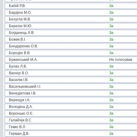
Бабій Р.В.
За
Бардіна М.О.
За
Безугла М.В.
За
Березін М.Ю.
За
Богданець А.В.
За
Божик В.І.
За
Бондаренко О.В.
За
Бородін В.В.
За
Бужанський М.А.
Не голосував
Булах Л.В.
За
Вагнєр В.О.
За
Василів І.В.
За
Васильковський І.І.
За
Венедіктова І.В.
За
Верещук І.А.
За
Володіна Д.А.
За
Воронько О.Є.
За
Галайчук В.С.
За
Гевко В.Л.
За
Герман Д.В.
За