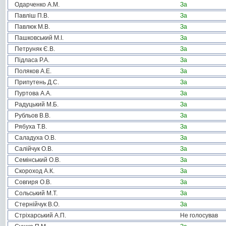
Одарченко А.М.
За
Павліш П.В.
За
Павлюк М.В.
За
Пашковський М.І.
За
Петруняк Є.В.
За
Підласа Р.А.
За
Поляков А.Е.
За
Припутень Д.С.
За
Пуртова А.А.
За
Радуцький М.Б.
За
Рубльов В.В.
За
Рябуха Т.В.
За
Саладуха О.В.
За
Салійчук О.В.
За
Семінський О.В.
За
Скороход А.К.
За
Совгиря О.В.
За
Сольський М.Т.
За
Стернійчук В.О.
За
Стріхарський А.П.
Не голосував