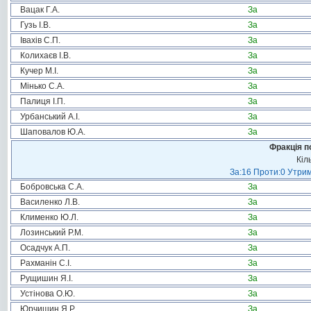
Вацак Г.А.
За
Гузь І.В.
За
Івахів С.П.
За
Колихаєв І.В.
За
Кучер М.І.
За
Мінько С.А.
За
Палиця І.П.
За
Урбанський А.І.
За
Шаповалов Ю.А.
За
Фракція п
Кіл
За:16 Проти:0 Утрим
Бобровська С.А.
За
Василенко Л.В.
За
Клименко Ю.Л.
За
Лозинський Р.М.
За
Осадчук А.П.
За
Рахманін С.І.
За
Рущишин Я.І.
За
Устінова О.Ю.
За
Юрчишин Я.Р.
За