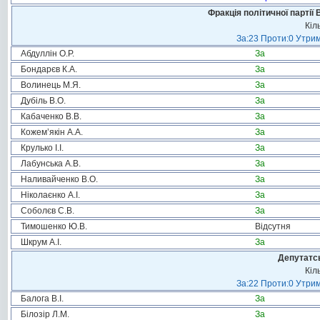
Фракція політичної партії
Кіл
За:23 Проти:0 Утрим
Абдуллін О.Р.
За
Бондарєв К.А.
За
Волинець М.Я.
За
Дубіль В.О.
За
Кабаченко В.В.
За
Кожем’якін А.А.
За
Крулько І.І.
За
Лабунська А.В.
За
Наливайченко В.О.
За
Ніколаєнко А.І.
За
Соболєв С.В.
За
Тимошенко Ю.В.
Відсутня
Шкрум А.І.
За
Депутатсь
Кіл
За:22 Проти:0 Утрим
Балога В.І.
За
Білозір Л.М.
За