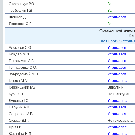
Стефанчук Р.О.
За
Требушкін Р.В.
За
Шенцев Д.О.
Утримався
Яковенко Є.Г.
За
Фракція політичної 
Кіл
За:0 Проти:0 Утрима
Алєксєєв С.О.
Утримався
Бондар М.Л.
Утримався
Герасимов А.В.
Утримався
Гончаренко О.О.
Утримався
Забродський М.В.
Утримався
Іонова М.М.
Утрималась
Княжицький М.Л.
Відсутній
Кубів С.І.
Не голосував
Луценко І.С.
Утрималась
Парубій А.В.
Утримався
Саврасов М.В.
Утримався
Сюмар В.П.
Не голосувала
Фріз І.В.
Утрималась
Южаніна Н.П.
Утрималась