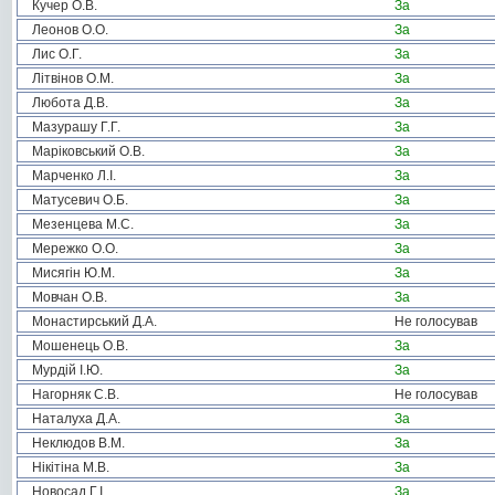
Кучер О.В.
За
Леонов О.О.
За
Лис О.Г.
За
Літвінов О.М.
За
Любота Д.В.
За
Мазурашу Г.Г.
За
Маріковський О.В.
За
Марченко Л.І.
За
Матусевич О.Б.
За
Мезенцева М.С.
За
Мережко О.О.
За
Мисягін Ю.М.
За
Мовчан О.В.
За
Монастирський Д.А.
Не голосував
Мошенець О.В.
За
Мурдій І.Ю.
За
Нагорняк С.В.
Не голосував
Наталуха Д.А.
За
Неклюдов В.М.
За
Нікітіна М.В.
За
Новосад Г.І.
За