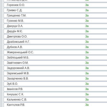
Горенюк О.О.
За
Гривко С.Д.
За
Грищенко Т.М.
За
Гузенко М.В.
За
Дануца О.А.
За
Дирдін М.Є.
За
Дмитрієва О.О.
За
Драбовський А.Г.
За
Дубнов А.В.
За
Жмеренецький О.С.
За
Заблоцький М.Б.
За
Завітневич О.М.
За
Задорожний А.В.
За
Заремський М.В.
За
Захарченко В.В.
За
Зуб В.О.
За
Іванісов Р.В.
За
Іонушас С.К.
За
Кальченко С.В.
За
Каптєлов Р.В.
За