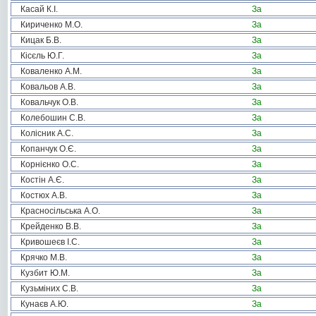
Касай К.І.
За
Кириченко М.О.
За
Кицак Б.В.
За
Кісєль Ю.Г.
За
Коваленко А.М.
За
Ковальов А.В.
За
Ковальчук О.В.
За
Колебошин С.В.
За
Колісник А.С.
За
Копанчук О.Є.
За
Корнієнко О.С.
За
Костін А.Є.
За
Костюх А.В.
За
Красносільська А.О.
За
Крейденко В.В.
За
Кривошеєв І.С.
За
Крячко М.В.
За
Кузбит Ю.М.
За
Кузьміних С.В.
За
Кунаєв А.Ю.
За