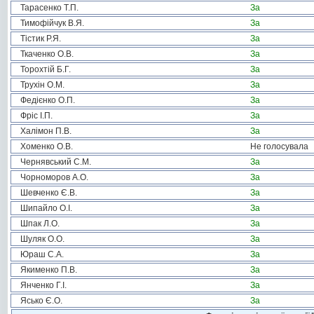
Тарасенко Т.П.
За
Тимофійчук В.Я.
За
Тістик Р.Я.
За
Ткаченко О.В.
За
Торохтій Б.Г.
За
Трухін О.М.
За
Федієнко О.П.
За
Фріс І.П.
За
Халімон П.В.
За
Хоменко О.В.
Не голосувала
Чернявський С.М.
За
Чорноморов А.О.
За
Шевченко Є.В.
За
Шипайло О.І.
За
Шпак Л.О.
За
Шуляк О.О.
За
Юраш С.А.
За
Якименко П.В.
За
Янченко Г.І.
За
Ясько Є.О.
За