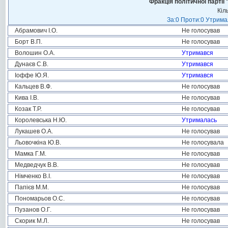
Фракція політичної пар
Кіл
За:0 Проти:0 Утримал
Абрамович І.О.
Не голосував
Борт В.П.
Не голосував
Волошин О.А.
Утримався
Дунаєв С.В.
Утримався
Іоффе Ю.Я.
Утримався
Кальцев В.Ф.
Не голосував
Кива І.В.
Не голосував
Козак Т.Р.
Не голосував
Королевська Н.Ю.
Утрималась
Лукашев О.А.
Не голосував
Льовочкіна Ю.В.
Не голосувала
Мамка Г.М.
Не голосував
Медведчук В.В.
Не голосував
Німченко В.І.
Не голосував
Папієв М.М.
Не голосував
Пономарьов О.С.
Не голосував
Пузанов О.Г.
Не голосував
Скорик М.Л.
Не голосував