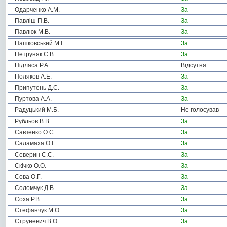
Одарченко А.М.
За
Павліш П.В.
За
Павлюк М.В.
За
Пашковський М.І.
За
Петруняк Є.В.
За
Підласа Р.А.
Відсутня
Поляков А.Е.
За
Припутень Д.С.
За
Пуртова А.А.
За
Радуцький М.Б.
Не голосував
Рубльов В.В.
За
Савченко О.С.
За
Саламаха О.І.
За
Северин С.С.
За
Скічко О.О.
За
Сова О.Г.
За
Соломчук Д.В.
За
Соха Р.В.
За
Стефанчук М.О.
За
Струневич В.О.
За