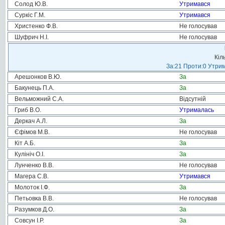
Солод Ю.В.
Утримався
Суркіс Г.М.
Утримався
Христенко Ф.В.
Не голосував
Шуфрич Н.І.
Не голосував
Кіл
За:21 Проти:0 Утрим
Арешонков В.Ю.
За
Бакунець П.А.
За
Вельможний С.А.
Відсутній
Гриб В.О.
Утрималась
Деркач А.Л.
За
Єфімов М.В.
Не голосував
Кіт А.Б.
За
Кулініч О.І.
За
Лунченко В.В.
Не голосував
Магера С.В.
Утримався
Молоток І.Ф.
За
Петьовка В.В.
Не голосував
Разумков Д.О.
За
Совсун І.Р.
За