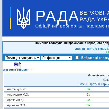
РАДА
ВЕРХОВН
РАДА УКР
Офіційний вебпортал парламент
Поіменне голосування про обрання народного депу
2
За:318 Проти:0 Утрима
Р
- Вибрати зі списк
Зберегти в форматі RTF
Фракція політ
Кіль
За:236 Проти:0 Утрим
Аліксійчук О.В.
За
Ананченко М.О.
За
Арахамія Д.Г.
За
Арсенюк О.О.
За