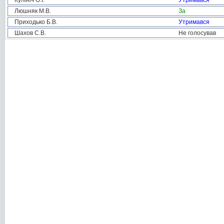
Кулініч О.І.
Утримався
Люшняк М.В.
За
Приходько Б.В.
Утримався
Шахов С.В.
Не голосував