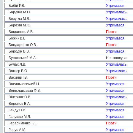
Бабій Р.В.
Утримався
Бардіна М.О.
Утрималась
Безугла М.В.
Утрималась
Березін М.Ю.
Утримався
Богданець А.В.
Проти
Божик В.І.
Утримався
Бондаренко О.В.
Проти
Бородін В.В.
Утримався
Бужанський М.А.
Не голосував
Булах Л.В.
Утрималась
Вагнєр В.О.
Утрималась
Василів І.В.
Проти
Васильковський І.І.
Утримався
Веніславський Ф.В.
Утримався
Вінтоняк О.В.
Утрималась
Воронов В.А.
Утримався
Гайду О.В.
Утримався
Галушко М.Л.
Утримався
Герасименко І.Л.
Проти
Герус А.М.
Утримався