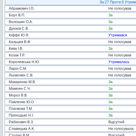
За:27 Проти:0 Утрима
Абрамович І.О.
Не голосував
Борт В.П.
За
Волошин О.А.
За
Дунаєв С.В.
За
Іоффе Ю.Я.
Утримався
Кальцев В.Ф.
Не голосував
Кива І.В.
За
Козак Т.Р.
Не голосував
Королевська Н.Ю.
Утрималась
Ларін С.М.
Не голосував
Льовочкін С.В.
Не голосував
Макаренко М.В.
За
Мамоян С.Ч.
За
Мороз В.В.
За
Павленко Ю.О.
За
Плачкова Т.М.
За
Приходько Н.І.
За
Рабінович В.З.
Відсутній
Славицька А.К.
Не голосувала
Столар В.М.
Відсутній