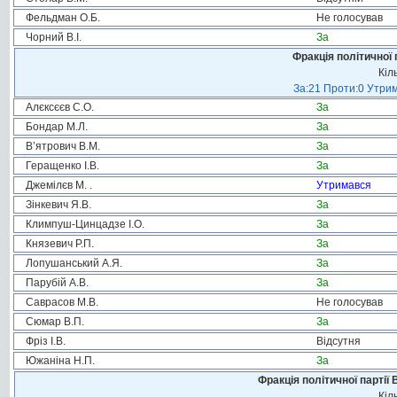
Фельдман О.Б.
Не голосував
Чорний В.І.
За
Фракція політичної 
Кіл
За:21 Проти:0 Утрим
Алєксєєв С.О.
За
Бондар М.Л.
За
В’ятрович В.М.
За
Геращенко І.В.
За
Джемілєв М. .
Утримався
Зінкевич Я.В.
За
Климпуш-Цинцадзе І.О.
За
Князевич Р.П.
За
Лопушанський А.Я.
За
Парубій А.В.
За
Саврасов М.В.
Не голосував
Сюмар В.П.
За
Фріз І.В.
Відсутня
Южаніна Н.П.
За
Фракція політичної партії
Кіл