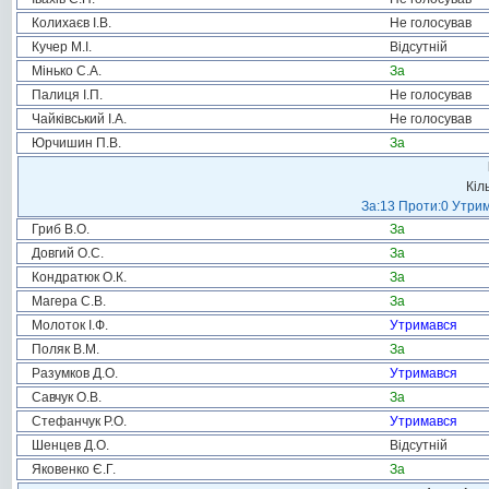
Колихаєв І.В.
Не голосував
Кучер М.І.
Відсутній
Мінько С.А.
За
Палиця І.П.
Не голосував
Чайківський І.А.
Не голосував
Юрчишин П.В.
За
Кіл
За:13 Проти:0 Утрим
Гриб В.О.
За
Довгий О.С.
За
Кондратюк О.К.
За
Магера С.В.
За
Молоток І.Ф.
Утримався
Поляк В.М.
За
Разумков Д.О.
Утримався
Савчук О.В.
За
Стефанчук Р.О.
Утримався
Шенцев Д.О.
Відсутній
Яковенко Є.Г.
За