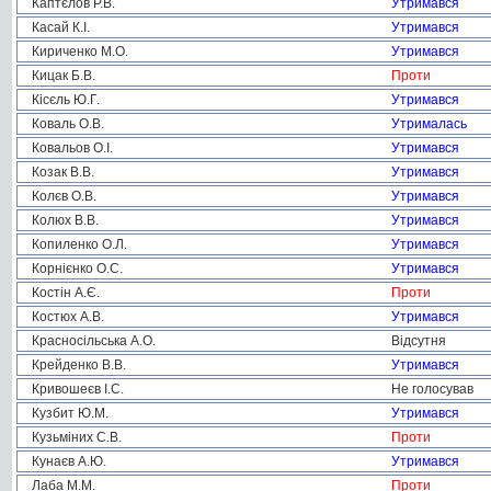
Каптєлов Р.В.
Утримався
Касай К.І.
Утримався
Кириченко М.О.
Утримався
Кицак Б.В.
Проти
Кісєль Ю.Г.
Утримався
Коваль О.В.
Утрималась
Ковальов О.І.
Утримався
Козак В.В.
Утримався
Колєв О.В.
Утримався
Колюх В.В.
Утримався
Копиленко О.Л.
Утримався
Корнієнко О.С.
Утримався
Костін А.Є.
Проти
Костюх А.В.
Утримався
Красносільська А.О.
Відсутня
Крейденко В.В.
Утримався
Кривошеєв І.С.
Не голосував
Кузбит Ю.М.
Утримався
Кузьміних С.В.
Проти
Кунаєв А.Ю.
Утримався
Лаба М.М.
Проти