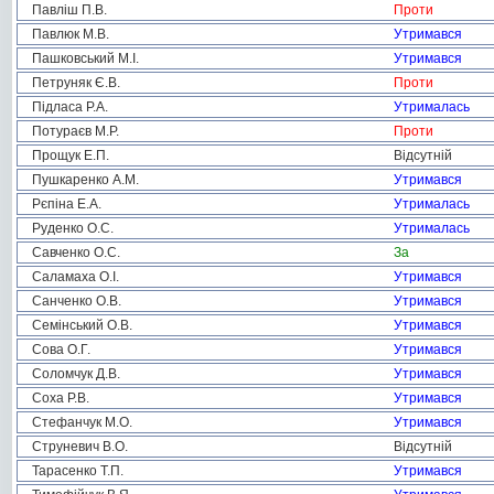
Павліш П.В.
Проти
Павлюк М.В.
Утримався
Пашковський М.І.
Утримався
Петруняк Є.В.
Проти
Підласа Р.А.
Утрималась
Потураєв М.Р.
Проти
Прощук Е.П.
Відсутній
Пушкаренко А.М.
Утримався
Рєпіна Е.А.
Утрималась
Руденко О.С.
Утрималась
Савченко О.С.
За
Саламаха О.І.
Утримався
Санченко О.В.
Утримався
Семінський О.В.
Утримався
Сова О.Г.
Утримався
Соломчук Д.В.
Утримався
Соха Р.В.
Утримався
Стефанчук М.О.
Утримався
Струневич В.О.
Відсутній
Тарасенко Т.П.
Утримався