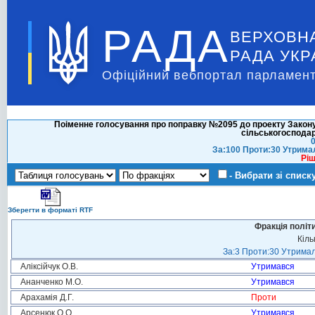
РАДА
ВЕРХОВН
РАДА УКР
Офіційний вебпортал парламент
Поіменне голосування про поправку №2095 до проекту Закону 
сільськогосподар
0
За:100 Проти:30 Утрима
Ріш
- Вибрати зі списк
Зберегти в форматі RTF
Фракція політ
Кіль
За:3 Проти:30 Утримал
Аліксійчук О.В.
Утримався
Ананченко М.О.
Утримався
Арахамія Д.Г.
Проти
Арсенюк О.О.
Утримався