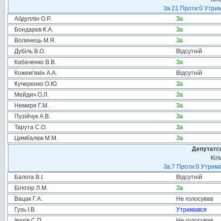
За:21 Проти:0 Утрим
Абдуллін О.Р.
За
Бондарєв К.А.
За
Волинець М.Я.
За
Дубіль В.О.
Відсутній
Кабаченко В.В.
За
Кожем’якін А.А.
Відсутній
Кучеренко О.Ю.
За
Мейдич О.Л.
За
Немиря Г.М.
За
Пузійчук А.В.
За
Тарута С.О.
За
Цимбалюк М.М.
За
Депутатсь
Кіл
За:7 Проти:0 Утрима
Балога В.І.
Відсутній
Білозір Л.М.
За
Вацак Г.А.
Не голосував
Гузь І.В.
Утримався
Івахів С.П.
Не голосував