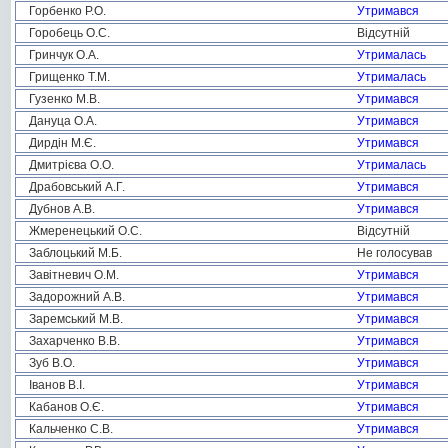
Горбенко Р.О.
Утримався
Горобець О.С.
Відсутній
Гринчук О.А.
Утрималась
Грищенко Т.М.
Утрималась
Гузенко М.В.
Утримався
Дануца О.А.
Утримався
Дирдін М.Є.
Утримався
Дмитрієва О.О.
Утрималась
Драбовський А.Г.
Утримався
Дубнов А.В.
Утримався
Жмеренецький О.С.
Відсутній
Заблоцький М.Б.
Не голосував
Завітневич О.М.
Утримався
Задорожний А.В.
Утримався
Заремський М.В.
Утримався
Захарченко В.В.
Утримався
Зуб В.О.
Утримався
Іванов В.І.
Утримався
Кабанов О.Є.
Утримався
Кальченко С.В.
Утримався