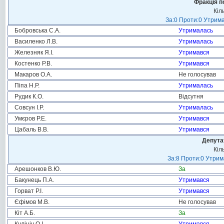
Фракція п
Кіл
За:0 Проти:0 Утрима
Бобровська С.А.
Утрималась
Василенко Л.В.
Утрималась
Железняк Я.І.
Утримався
Костенко Р.В.
Утримався
Макаров О.А.
Не голосував
Піпа Н.Р.
Утрималась
Рудик К.О.
Відсутня
Совсун І.Р.
Утрималась
Умєров Р.Е.
Утримався
Цабаль В.В.
Утримався
Депута
Кіл
За:8 Проти:0 Утрим
Арешонков В.Ю.
За
Бакунець П.А.
Утримався
Горват Р.І.
Утримався
Єфімов М.В.
Не голосував
Кіт А.Б.
За