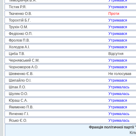
Тимофійчук В.Я.
Утримався
Тістик Р.Я.
Утримався
Ткаченко О.В.
Проти
Торохтій Б.Г.
Утримався
Трухін О.М.
Утримався
Федієнко О.П.
Утримався
Фролов П.В.
Утримався
Холодов А.І.
Утримався
Циба Т.В.
Відсутня
Чернявський С.М.
Утримався
Чорноморов А.О.
Утримався
Шевченко Є.В.
Не голосував
Шипайло О.І.
Утримався
Шпак Л.О.
Утрималась
Шуляк О.О.
Утрималась
Юраш С.А.
Утримався
Якименко П.В.
Утримався
Янченко Г.І.
Утрималась
Ясько Є.О.
Утрималась
Фракція політичної пар
Кіл