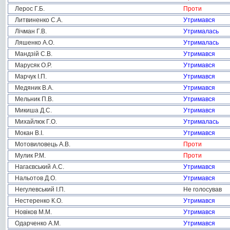
Лерос Г.Б.
Проти
Литвиненко С.А.
Утримався
Лічман Г.В.
Утрималась
Ляшенко А.О.
Утрималась
Мандзій С.В.
Утримався
Марусяк О.Р.
Утримався
Марчук І.П.
Утримався
Медяник В.А.
Утримався
Мельник П.В.
Утримався
Микиша Д.С.
Утримався
Михайлюк Г.О.
Утрималась
Мокан В.І.
Утримався
Мотовиловець А.В.
Проти
Мулик Р.М.
Проти
Нагаєвський А.С.
Утримався
Нальотов Д.О.
Утримався
Негулевський І.П.
Не голосував
Нестеренко К.О.
Утримався
Новіков М.М.
Утримався
Одарченко А.М.
Утримався