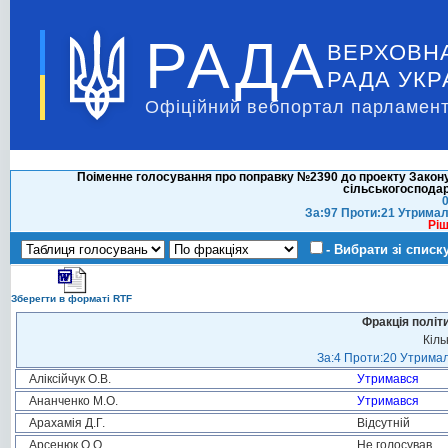
РАДА
ВЕРХОВН
РАДА УКР
Офіційний вебпортал парламент
Поіменне голосування про поправку №2390 до проекту Закону 
сільськогосподар
0
За:97 Проти:21 Утримал
Ріш
- Вибрати зі списк
Зберегти в форматі RTF
Фракція політ
Кіль
За:4 Проти:20 Утримал
Аліксійчук О.В.
Утримався
Ананченко М.О.
Утримався
Арахамія Д.Г.
Відсутній
Арсенюк О.О.
Не голосував