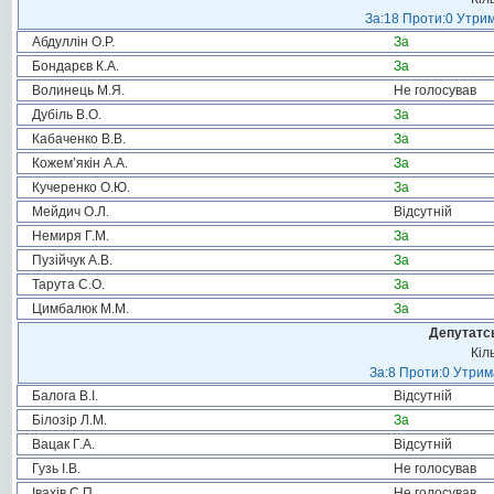
За:18 Проти:0 Утрим
Абдуллін О.Р.
За
Бондарєв К.А.
За
Волинець М.Я.
Не голосував
Дубіль В.О.
За
Кабаченко В.В.
За
Кожем’якін А.А.
За
Кучеренко О.Ю.
За
Мейдич О.Л.
Відсутній
Немиря Г.М.
За
Пузійчук А.В.
За
Тарута С.О.
За
Цимбалюк М.М.
За
Депутатсь
Кіл
За:8 Проти:0 Утрим
Балога В.І.
Відсутній
Білозір Л.М.
За
Вацак Г.А.
Відсутній
Гузь І.В.
Не голосував
Івахів С.П.
Не голосував