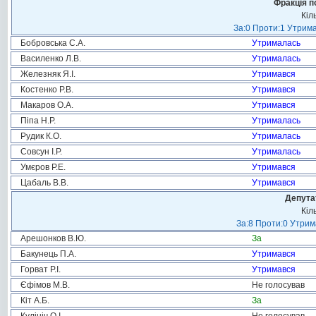
Фракція п
Кіл
За:0 Проти:1 Утрима
Бобровська С.А.
Утрималась
Василенко Л.В.
Утрималась
Железняк Я.І.
Утримався
Костенко Р.В.
Утримався
Макаров О.А.
Утримався
Піпа Н.Р.
Утрималась
Рудик К.О.
Утрималась
Совсун І.Р.
Утрималась
Умєров Р.Е.
Утримався
Цабаль В.В.
Утримався
Депута
Кіл
За:8 Проти:0 Утрим
Арешонков В.Ю.
За
Бакунець П.А.
Утримався
Горват Р.І.
Утримався
Єфімов М.В.
Не голосував
Кіт А.Б.
За