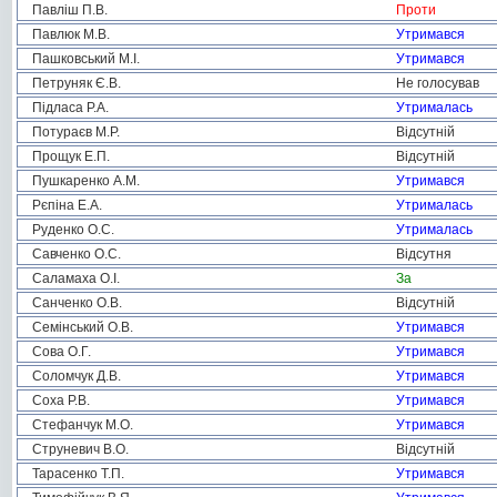
Павліш П.В.
Проти
Павлюк М.В.
Утримався
Пашковський М.І.
Утримався
Петруняк Є.В.
Не голосував
Підласа Р.А.
Утрималась
Потураєв М.Р.
Відсутній
Прощук Е.П.
Відсутній
Пушкаренко А.М.
Утримався
Рєпіна Е.А.
Утрималась
Руденко О.С.
Утрималась
Савченко О.С.
Відсутня
Саламаха О.І.
За
Санченко О.В.
Відсутній
Семінський О.В.
Утримався
Сова О.Г.
Утримався
Соломчук Д.В.
Утримався
Соха Р.В.
Утримався
Стефанчук М.О.
Утримався
Струневич В.О.
Відсутній
Тарасенко Т.П.
Утримався