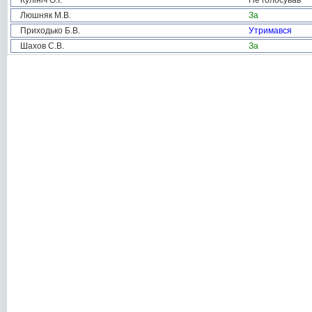
Кулініч О.І.
Не голосував
Люшняк М.В.
За
Приходько Б.В.
Утримався
Шахов С.В.
За