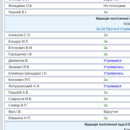
Фельдман О.Б.
Не голосував
Чорний В.І.
За
Фракція політичної 
Кіл
За:18 Проти:0 Утрим
Алєксєєв С.О.
За
Бондар М.Л.
За
В’ятрович В.М.
За
Геращенко І.В.
За
Джемілєв М. .
Утримався
Зінкевич Я.В.
Утрималась
Климпуш-Цинцадзе І.О.
Утрималась
Князевич Р.П.
За
Лопушанський А.Я.
Утримався
Парубій А.В.
За
Саврасов М.В.
За
Сюмар В.П.
За
Фріз І.В.
Відсутня
Южаніна Н.П.
За
Фракція політичної партії
Кіл