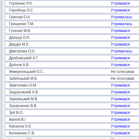
Горбенко Р.О.
Утримався
Горобець О.С.
Утримався
Гринчук О.А.
Утрималась
Грищенко Т.М.
Утрималась
Гузенко М.В.
Утримався
Дануца О.А.
Утримався
Дирдін М.Є.
Утримався
Дмитрієва О.О.
Утрималась
Драбовський А.Г.
Утримався
Дубнов А.В.
Утримався
Жмеренецький О.С.
Не голосував
Заблоцький М.Б.
Не голосував
Завітневич О.М.
Утримався
Задорожний А.В.
Утримався
Заремський М.В.
Утримався
Захарченко В.В.
Утримався
Зуб В.О.
Утримався
Іванов В.І.
Утримався
Кабанов О.Є.
Утримався
Кальченко С.В.
Утримався