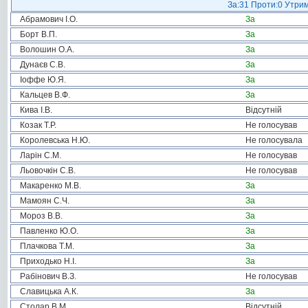
За:31 Проти:0 Утрим
Абрамович І.О.
За
Борт В.П.
За
Волошин О.А.
За
Дунаєв С.В.
За
Іоффе Ю.Я.
За
Кальцев В.Ф.
За
Кива І.В.
Відсутній
Козак Т.Р.
Не голосував
Королевська Н.Ю.
Не голосувала
Ларін С.М.
Не голосував
Льовочкін С.В.
Не голосував
Макаренко М.В.
За
Мамоян С.Ч.
За
Мороз В.В.
За
Павленко Ю.О.
За
Плачкова Т.М.
За
Приходько Н.І.
За
Рабінович В.З.
Не голосував
Славицька А.К.
За
Столар В.М.
Відсутній