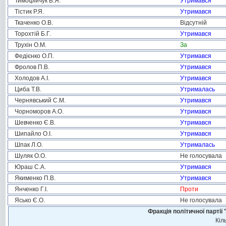
Тимофійчук В.Я.
Утримався
Тістик Р.Я.
Утримався
Ткаченко О.В.
Відсутній
Торохтій Б.Г.
Утримався
Трухін О.М.
За
Федієнко О.П.
Утримався
Фролов П.В.
Утримався
Холодов А.І.
Утримався
Циба Т.В.
Утрималась
Чернявський С.М.
Утримався
Чорноморов А.О.
Утримався
Шевченко Є.В.
Утримався
Шипайло О.І.
Утримався
Шпак Л.О.
Утрималась
Шуляк О.О.
Не голосувала
Юраш С.А.
Утримався
Якименко П.В.
Утримався
Янченко Г.І.
Проти
Ясько Є.О.
Не голосувала
Фракція політичної пар
Кіл