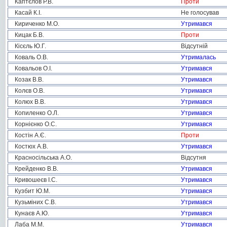
Каптєлов Р.В.
Проти
Касай К.І.
Не голосував
Кириченко М.О.
Утримався
Кицак Б.В.
Проти
Кісєль Ю.Г.
Відсутній
Коваль О.В.
Утрималась
Ковальов О.І.
Утримався
Козак В.В.
Утримався
Колєв О.В.
Утримався
Колюх В.В.
Утримався
Копиленко О.Л.
Утримався
Корнієнко О.С.
Утримався
Костін А.Є.
Проти
Костюх А.В.
Утримався
Красносільська А.О.
Відсутня
Крейденко В.В.
Утримався
Кривошеєв І.С.
Утримався
Кузбит Ю.М.
Утримався
Кузьміних С.В.
Утримався
Кунаєв А.Ю.
Утримався
Лаба М.М.
Утримався