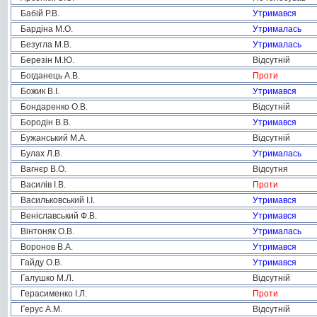
Бабій Р.В.
Утримався
Бардіна М.О.
Утрималась
Безугла М.В.
Утрималась
Березін М.Ю.
Відсутній
Богданець А.В.
Проти
Божик В.І.
Утримався
Бондаренко О.В.
Відсутній
Бородін В.В.
Утримався
Бужанський М.А.
Відсутній
Булах Л.В.
Утрималась
Вагнєр В.О.
Відсутня
Василів І.В.
Проти
Васильковський І.І.
Утримався
Веніславський Ф.В.
Утримався
Вінтоняк О.В.
Утрималась
Воронов В.А.
Утримався
Гайду О.В.
Утримався
Галушко М.Л.
Відсутній
Герасименко І.Л.
Проти
Герус А.М.
Відсутній