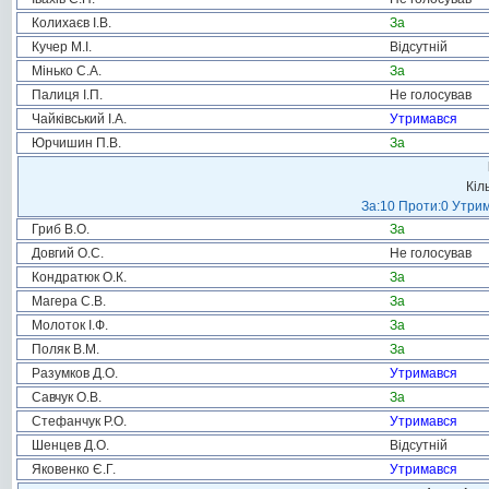
Колихаєв І.В.
За
Кучер М.І.
Відсутній
Мінько С.А.
За
Палиця І.П.
Не голосував
Чайківський І.А.
Утримався
Юрчишин П.В.
За
Кіл
За:10 Проти:0 Утрим
Гриб В.О.
За
Довгий О.С.
Не голосував
Кондратюк О.К.
За
Магера С.В.
За
Молоток І.Ф.
За
Поляк В.М.
За
Разумков Д.О.
Утримався
Савчук О.В.
За
Стефанчук Р.О.
Утримався
Шенцев Д.О.
Відсутній
Яковенко Є.Г.
Утримався