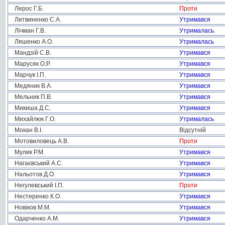
Лерос Г.Б.
Проти
Литвиненко С.А.
Утримався
Лічман Г.В.
Утрималась
Ляшенко А.О.
Утрималась
Мандзій С.В.
Утримався
Марусяк О.Р.
Утримався
Марчук І.П.
Утримався
Медяник В.А.
Утримався
Мельник П.В.
Утримався
Микиша Д.С.
Утримався
Михайлюк Г.О.
Утрималась
Мокан В.І.
Відсутній
Мотовиловець А.В.
Проти
Мулик Р.М.
Утримався
Нагаєвський А.С.
Утримався
Нальотов Д.О.
Утримався
Негулевський І.П.
Проти
Нестеренко К.О.
Утримався
Новіков М.М.
Утримався
Одарченко А.М.
Утримався