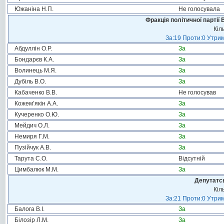
Южаніна Н.П.
Не голосувала
Фракція політичної партії
Кіл
За:19 Проти:0 Утрим
Абдуллін О.Р.
За
Бондарєв К.А.
За
Волинець М.Я.
За
Дубіль В.О.
За
Кабаченко В.В.
Не голосував
Кожем’якін А.А.
За
Кучеренко О.Ю.
За
Мейдич О.Л.
За
Немиря Г.М.
За
Пузійчук А.В.
За
Тарута С.О.
Відсутній
Цимбалюк М.М.
За
Депутатсь
Кіл
За:21 Проти:0 Утрим
Балога В.І.
За
Білозір Л.М.
За