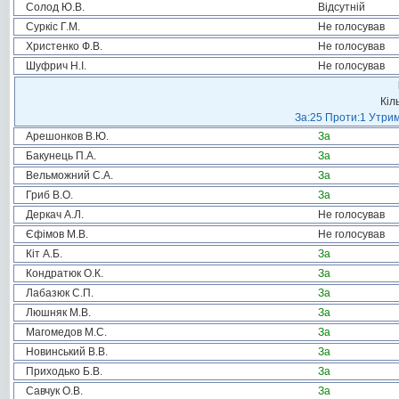
Солод Ю.В.
Відсутній
Суркіс Г.М.
Не голосував
Христенко Ф.В.
Не голосував
Шуфрич Н.І.
Не голосував
Кіл
За:25 Проти:1 Утрим
Арешонков В.Ю.
За
Бакунець П.А.
За
Вельможний С.А.
За
Гриб В.О.
За
Деркач А.Л.
Не голосував
Єфімов М.В.
Не голосував
Кіт А.Б.
За
Кондратюк О.К.
За
Лабазюк С.П.
За
Люшняк М.В.
За
Магомедов М.С.
За
Новинський В.В.
За
Приходько Б.В.
За
Савчук О.В.
За