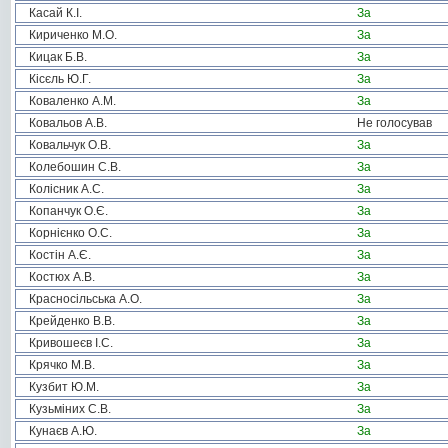
Касай К.І.
За
Кириченко М.О.
За
Кицак Б.В.
За
Кісєль Ю.Г.
За
Коваленко А.М.
За
Ковальов А.В.
Не голосував
Ковальчук О.В.
За
Колебошин С.В.
За
Колісник А.С.
За
Копанчук О.Є.
За
Корнієнко О.С.
За
Костін А.Є.
За
Костюх А.В.
За
Красносільська А.О.
За
Крейденко В.В.
За
Кривошеєв І.С.
За
Крячко М.В.
За
Кузбит Ю.М.
За
Кузьміних С.В.
За
Кунаєв А.Ю.
За