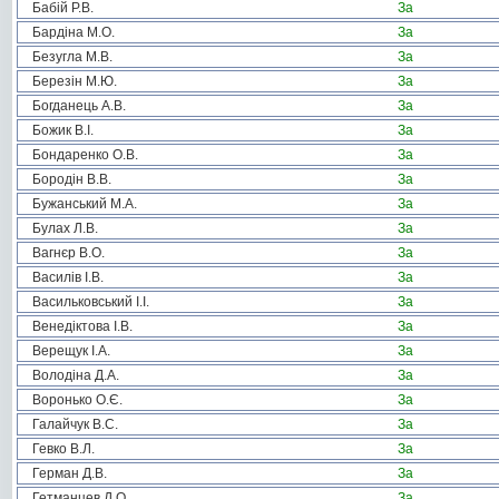
Бабій Р.В.
За
Бардіна М.О.
За
Безугла М.В.
За
Березін М.Ю.
За
Богданець А.В.
За
Божик В.І.
За
Бондаренко О.В.
За
Бородін В.В.
За
Бужанський М.А.
За
Булах Л.В.
За
Вагнєр В.О.
За
Василів І.В.
За
Васильковський І.І.
За
Венедіктова І.В.
За
Верещук І.А.
За
Володіна Д.А.
За
Воронько О.Є.
За
Галайчук В.С.
За
Гевко В.Л.
За
Герман Д.В.
За
Гетманцев Д.О.
За