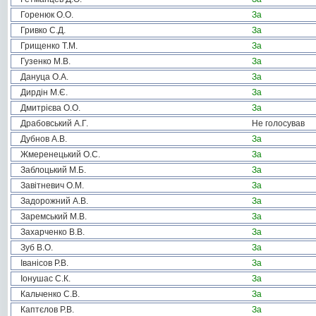
Горенюк О.О.
За
Гривко С.Д.
За
Грищенко Т.М.
За
Гузенко М.В.
За
Дануца О.А.
За
Дирдін М.Є.
За
Дмитрієва О.О.
За
Драбовський А.Г.
Не голосував
Дубнов А.В.
За
Жмеренецький О.С.
За
Заблоцький М.Б.
За
Завітневич О.М.
За
Задорожний А.В.
За
Заремський М.В.
За
Захарченко В.В.
За
Зуб В.О.
За
Іванісов Р.В.
За
Іонушас С.К.
За
Кальченко С.В.
За
Каптєлов Р.В.
За