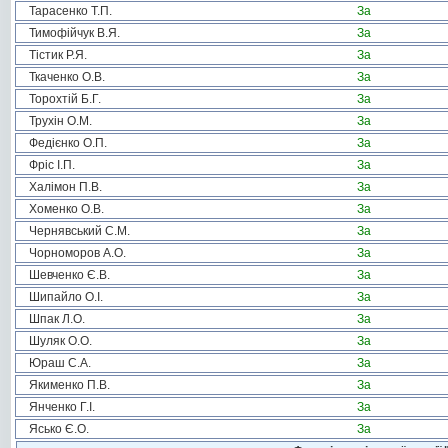
Тарасенко Т.П.
За
Тимофійчук В.Я.
За
Тістик Р.Я.
За
Ткаченко О.В.
За
Торохтій Б.Г.
За
Трухін О.М.
За
Федієнко О.П.
За
Фріс І.П.
За
Халімон П.В.
За
Хоменко О.В.
За
Чернявський С.М.
За
Чорноморов А.О.
За
Шевченко Є.В.
За
Шипайло О.І.
За
Шпак Л.О.
За
Шуляк О.О.
За
Юраш С.А.
За
Якименко П.В.
За
Янченко Г.І.
За
Ясько Є.О.
За