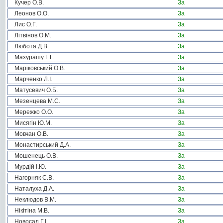
Кучер О.В.
За
Леонов О.О.
За
Лис О.Г.
За
Літвінов О.М.
За
Любота Д.В.
За
Мазурашу Г.Г.
За
Маріковський О.В.
За
Марченко Л.І.
За
Матусевич О.Б.
За
Мезенцева М.С.
За
Мережко О.О.
За
Мисягін Ю.М.
За
Мовчан О.В.
За
Монастирський Д.А.
За
Мошенець О.В.
За
Мурдій І.Ю.
За
Нагорняк С.В.
За
Наталуха Д.А.
За
Неклюдов В.М.
За
Нікітіна М.В.
За
Новосад Г.І.
За