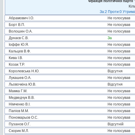
Фракція політичної пар
Кіл
За:2 Проти:0 Утрима
Абрамович І.О.
Не голосував
Борт В.П.
Не голосував
Волошин О.А.
Не голосував
Дунаєв С.В.
За
Іоффе Ю.Я.
Не голосував
Кальцев В.Ф.
Не голосував
Кива І.В.
Не голосував
Козак Т.Р.
Не голосував
Королевська Н.Ю.
Відсутня
Лукашев О.А.
Не голосував
Льовочкіна Ю.В.
Відсутня
Мамка Г.М.
Не голосував
Медведчук В.В.
Не голосував
Німченко В.І.
Не голосував
Папієв М.М.
Не голосував
Пономарьов О.С.
Не голосував
Пузанов О.Г.
Відсутній
Скорик М.Л.
Не голосував