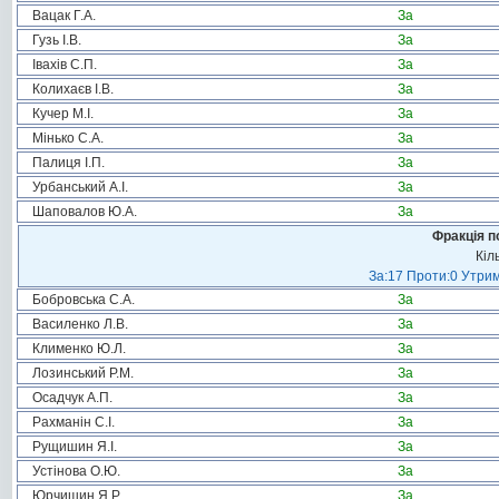
Вацак Г.А.
За
Гузь І.В.
За
Івахів С.П.
За
Колихаєв І.В.
За
Кучер М.І.
За
Мінько С.А.
За
Палиця І.П.
За
Урбанський А.І.
За
Шаповалов Ю.А.
За
Фракція п
Кіл
За:17 Проти:0 Утрим
Бобровська С.А.
За
Василенко Л.В.
За
Клименко Ю.Л.
За
Лозинський Р.М.
За
Осадчук А.П.
За
Рахманін С.І.
За
Рущишин Я.І.
За
Устінова О.Ю.
За
Юрчишин Я.Р.
За