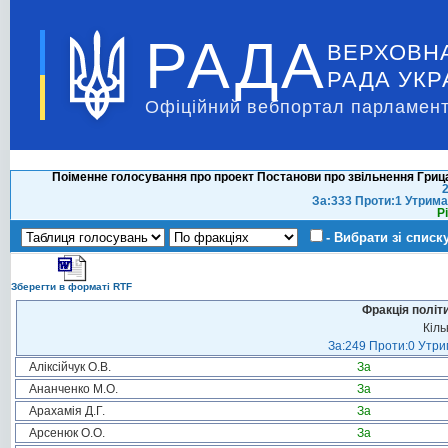
РАДА
ВЕРХОВН
РАДА УКР
Офіційний вебпортал парламент
Поіменне голосування про проект Постанови про звільнення Грицак
2
За:333 Проти:1 Утрима
Р
- Вибрати зі списк
Зберегти в форматі RTF
Фракція політ
Кіль
За:249 Проти:0 Утрим
Аліксійчук О.В.
За
Ананченко М.О.
За
Арахамія Д.Г.
За
Арсенюк О.О.
За