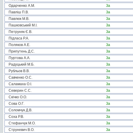
Одарченко А.М.
За
Павліш П.В.
За
Павлюк М.В.
За
Пашковський М.І.
За
Петруняк Є.В.
За
Підласа Р.А.
За
Поляков А.Е.
За
Припутень Д.С.
За
Пуртова А.А.
За
Радуцький М.Б.
За
Рубльов В.В.
За
Савченко О.С.
За
Саламаха О.І.
За
Северин С.С.
За
Скічко О.О.
За
Сова О.Г.
За
Соломчук Д.В.
За
Соха Р.В.
За
Стефанчук М.О.
За
Струневич В.О.
За