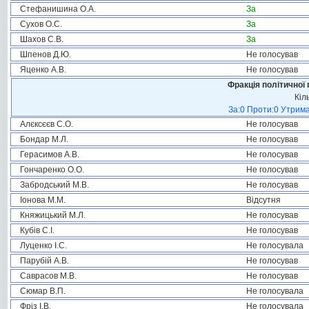
Стефанишина О.А.
За
Сухов О.С.
За
Шахов С.В.
За
Шпенов Д.Ю.
Не голосував
Яценко А.В.
Не голосував
Фракція політичної 
Кіл
За:0 Проти:0 Утрима
Алєксєєв С.О.
Не голосував
Бондар М.Л.
Не голосував
Герасимов А.В.
Не голосував
Гончаренко О.О.
Не голосував
Забродський М.В.
Не голосував
Іонова М.М.
Відсутня
Княжицький М.Л.
Не голосував
Кубів С.І.
Не голосував
Луценко І.С.
Не голосувала
Парубій А.В.
Не голосував
Саврасов М.В.
Не голосував
Сюмар В.П.
Не голосувала
Фріз І.В.
Не голосувала