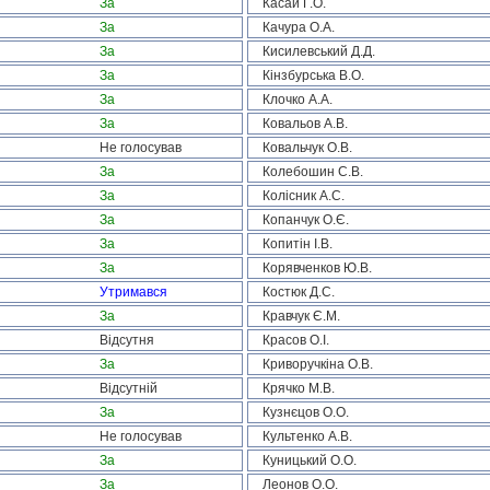
За
Касай Г.О.
За
Качура О.А.
За
Кисилевський Д.Д.
За
Кінзбурська В.О.
За
Клочко А.А.
За
Ковальов А.В.
Не голосував
Ковальчук О.В.
За
Колебошин С.В.
За
Колісник А.С.
За
Копанчук О.Є.
За
Копитін І.В.
За
Корявченков Ю.В.
Утримався
Костюк Д.С.
За
Кравчук Є.М.
Відсутня
Красов О.І.
За
Криворучкіна О.В.
Відсутній
Крячко М.В.
За
Кузнєцов О.О.
Не голосував
Культенко А.В.
За
Куницький О.О.
За
Леонов О.О.