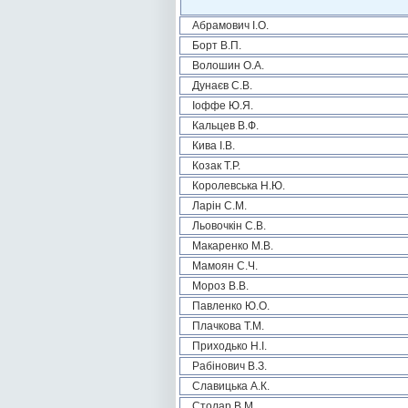
Абрамович І.О.
Борт В.П.
Волошин О.А.
Дунаєв С.В.
Іоффе Ю.Я.
Кальцев В.Ф.
Кива І.В.
Козак Т.Р.
Королевська Н.Ю.
Ларін С.М.
Льовочкін С.В.
Макаренко М.В.
Мамоян С.Ч.
Мороз В.В.
Павленко Ю.О.
Плачкова Т.М.
Приходько Н.І.
Рабінович В.З.
Славицька А.К.
Столар В.М.