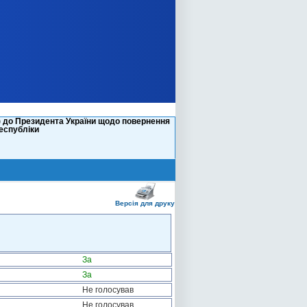
в) до Президента України щодо повернення
республіки
Версія для друку
За
За
Не голосував
Не голосував