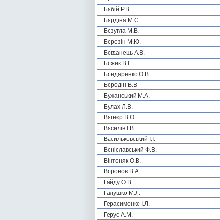
Бабій Р.В.
Бардіна М.О.
Безугла М.В.
Березін М.Ю.
Богданець А.В.
Божик В.І.
Бондаренко О.В.
Бородін В.В.
Бужанський М.А.
Булах Л.В.
Вагнєр В.О.
Василів І.В.
Васильковський І.І.
Веніславський Ф.В.
Вінтоняк О.В.
Воронов В.А.
Гайду О.В.
Галушко М.Л.
Герасименко І.Л.
Герус А.М.