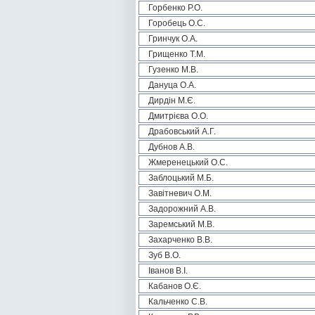
Горбенко Р.О.
Горобець О.С.
Гринчук О.А.
Грищенко Т.М.
Гузенко М.В.
Дануца О.А.
Дирдін М.Є.
Дмитрієва О.О.
Драбовський А.Г.
Дубнов А.В.
Жмеренецький О.С.
Заблоцький М.Б.
Завітневич О.М.
Задорожний А.В.
Заремський М.В.
Захарченко В.В.
Зуб В.О.
Іванов В.І.
Кабанов О.Є.
Кальченко С.В.