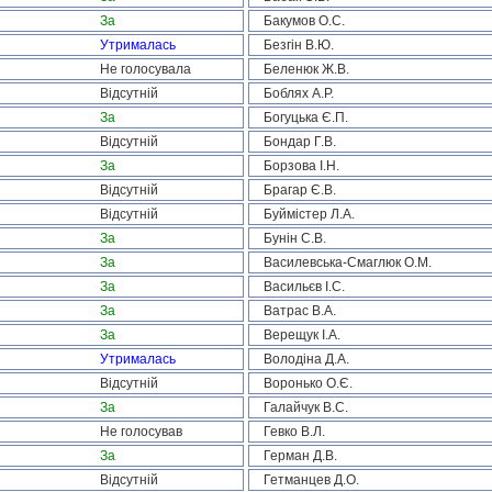
За
Бакумов О.С.
Утрималась
Безгін В.Ю.
Не голосувала
Беленюк Ж.В.
Відсутній
Боблях А.Р.
За
Богуцька Є.П.
Відсутній
Бондар Г.В.
За
Борзова І.Н.
Відсутній
Брагар Є.В.
Відсутній
Буймістер Л.А.
За
Бунін С.В.
За
Василевська-Смаглюк О.М.
За
Васильєв І.С.
За
Ватрас В.А.
За
Верещук І.А.
Утрималась
Володіна Д.А.
Відсутній
Воронько О.Є.
За
Галайчук В.С.
Не голосував
Гевко В.Л.
За
Герман Д.В.
Відсутній
Гетманцев Д.О.