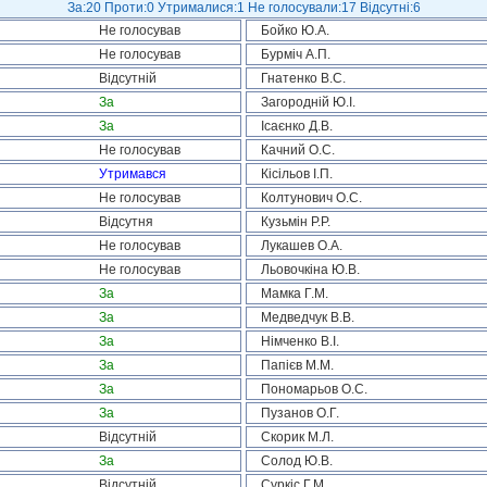
За:20 Проти:0 Утрималися:1 Не голосували:17 Відсутні:6
Не голосував
Бойко Ю.А.
Не голосував
Бурміч А.П.
Відсутній
Гнатенко В.С.
За
Загородній Ю.І.
За
Ісаєнко Д.В.
Не голосував
Качний О.С.
Утримався
Кісільов І.П.
Не голосував
Колтунович О.С.
Відсутня
Кузьмін Р.Р.
Не голосував
Лукашев О.А.
Не голосував
Льовочкіна Ю.В.
За
Мамка Г.М.
За
Медведчук В.В.
За
Німченко В.І.
За
Папієв М.М.
За
Пономарьов О.С.
За
Пузанов О.Г.
Відсутній
Скорик М.Л.
За
Солод Ю.В.
Відсутній
Суркіс Г.М.