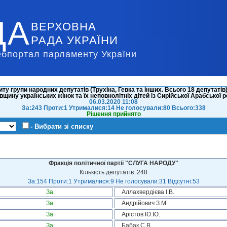
ДА
ВЕРХОВНА
РАДА УКРАЇНИ
ебпортал парламенту України
ту групи народних депутатів (Трухіна, Гевка та інших. Всього 18 депутаті
вщину українських жінок та їх неповнолітніх дітей із Сирійської Арабської 
06.03.2020 11:08
За:243 Проти:1 Утрималися:14 Не голосували:80 Всього:338
Рішення прийнято
- Вибрати зі списку
Фракція політичної партії "СЛУГА НАРОДУ"
Кількість депутатів: 248
За:154 Проти:1 Утрималися:9 Не голосували:31 Відсутні:53
За
Аллахвердієва І.В.
За
Андрійович З.М.
За
Арістов Ю.Ю.
За
Бабак С.В.