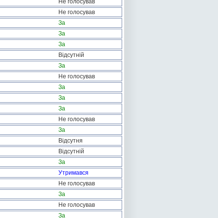
Не голосував
Не голосував
За
За
За
Відсутній
За
Не голосував
За
За
За
Не голосував
За
Відсутня
Відсутній
За
Утримався
Не голосував
За
Не голосував
За