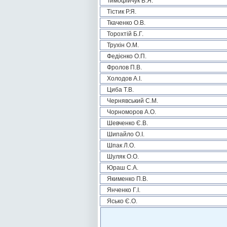
Тимофійчук В.Я.
Тістик Р.Я.
Ткаченко О.В.
Торохтій Б.Г.
Трухін О.М.
Федієнко О.П.
Фролов П.В.
Холодов А.І.
Циба Т.В.
Чернявський С.М.
Чорноморов А.О.
Шевченко Є.В.
Шипайло О.І.
Шпак Л.О.
Шуляк О.О.
Юраш С.А.
Якименко П.В.
Янченко Г.І.
Ясько Є.О.