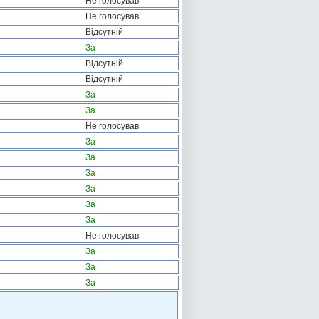
Не голосував
Не голосував
Відсутній
За
Відсутній
Відсутній
За
За
Не голосував
За
За
За
За
За
За
Не голосував
За
За
За