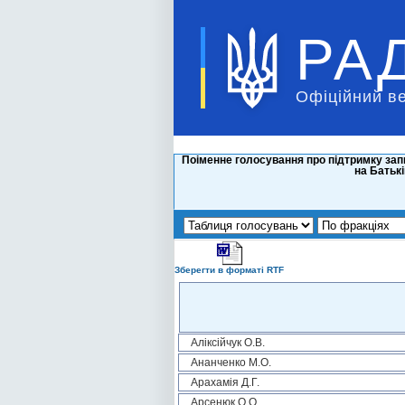
РА
Офіційний в
Поіменне голосування про підтримку запи
на Батькі
Зберегти в форматі RTF
Аліксійчук О.В.
Ананченко М.О.
Арахамія Д.Г.
Арсенюк О.О.