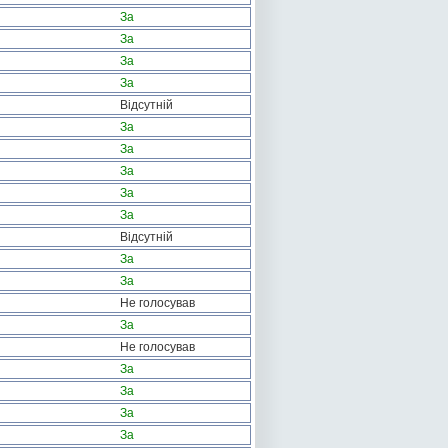
За
За
За
За
Відсутній
За
За
За
За
За
Відсутній
За
За
Не голосував
За
Не голосував
За
За
За
За