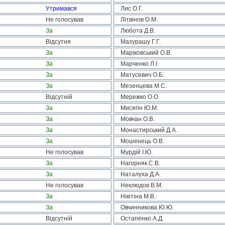
Утримався
Лис О.Г.
Не голосував
Літвінов О.М.
За
Любота Д.В.
Відсутня
Мазурашу Г.Г.
За
Маріковський О.В.
За
Марченко Л.І.
За
Матусевич О.Б.
За
Мезенцева М.С.
Відсутній
Мережко О.О.
За
Мисягін Ю.М.
За
Мовчан О.В.
За
Монастирський Д.А.
За
Мошенець О.В.
Не голосував
Мурдій І.Ю.
За
Нагорняк С.В.
За
Наталуха Д.А.
Не голосував
Неклюдов В.М.
За
Нікітіна М.В.
За
Овчинникова Ю.Ю.
Відсутній
Остапенко А.Д.