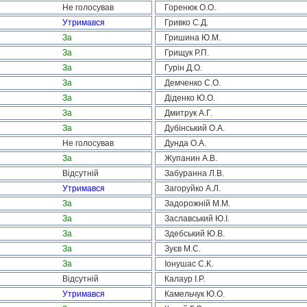
Не голосував
Горенюк О.О.
Утримався
Гривко С.Д.
За
Гришина Ю.М.
За
Грищук Р.П.
За
Гурін Д.О.
За
Демченко С.О.
За
Діденко Ю.О.
За
Дмитрук А.Г.
За
Дубінський О.А.
Не голосував
Дунда О.А.
За
Жупанин А.В.
Відсутній
Забуранна Л.В.
Утримався
Загоруйко А.Л.
За
Задорожній М.М.
За
Заславський Ю.І.
За
Здебський Ю.В.
За
Зуєв М.С.
За
Іонушас С.К.
Відсутній
Калаур І.Р.
Утримався
Камельчук Ю.О.