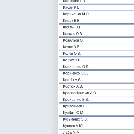
Каптєлов Р.В.
Касай К.І.
Кириченко М.О.
Кицак Б.В.
Кісєль Ю.Г.
Коваль О.В.
Ковальов О.І.
Козак В.В.
Колєв О.В.
Колюх В.В.
Копиленко О.Л.
Корнієнко О.С.
Костін А.Є.
Костюх А.В.
Красносільська А.О.
Крейденко В.В.
Кривошеєв І.С.
Кузбит Ю.М.
Кузьміних С.В.
Кунаєв А.Ю.
Лаба М.М.