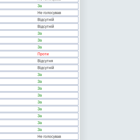
За
Не голосував
Відсутній
Відсутній
За
За
За
Проти
Відсутня
Відсутній
За
За
За
За
За
За
За
За
За
Не голосував