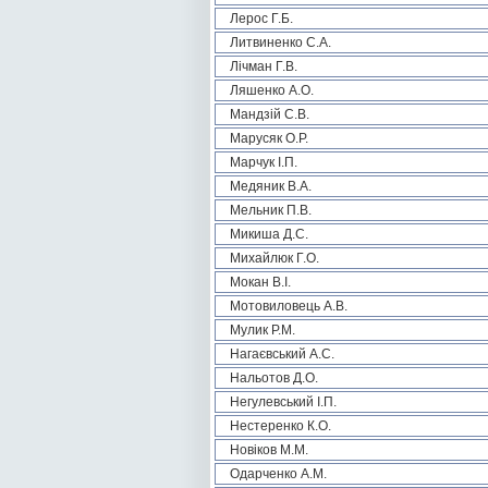
Лерос Г.Б.
Литвиненко С.А.
Лічман Г.В.
Ляшенко А.О.
Мандзій С.В.
Марусяк О.Р.
Марчук І.П.
Медяник В.А.
Мельник П.В.
Микиша Д.С.
Михайлюк Г.О.
Мокан В.І.
Мотовиловець А.В.
Мулик Р.М.
Нагаєвський А.С.
Нальотов Д.О.
Негулевський І.П.
Нестеренко К.О.
Новіков М.М.
Одарченко А.М.