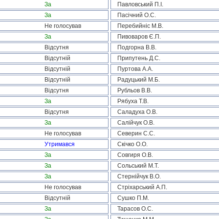
За
Павловський П.І.
За
Пасічний О.С.
Не голосував
Перебийніс М.В.
За
Пивоваров Є.П.
Відсутня
Подгорна В.В.
Відсутній
Припутень Д.С.
Відсутній
Пуртова А.А.
Відсутній
Радуцький М.Б.
Відсутня
Рубльов В.В.
За
Рябуха Т.В.
Відсутня
Саладуха О.В.
За
Салійчук О.В.
Не голосував
Северин С.С.
Утримався
Скічко О.О.
За
Совгиря О.В.
За
Сольський М.Т.
За
Стернійчук В.О.
Не голосував
Стріхарський А.П.
Відсутній
Сушко П.М.
За
Тарасов О.С.