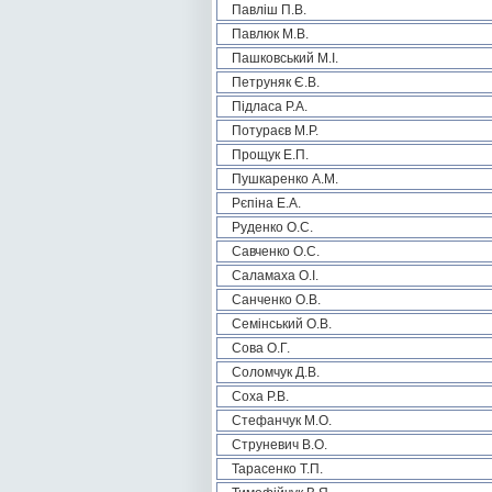
Павліш П.В.
Павлюк М.В.
Пашковський М.І.
Петруняк Є.В.
Підласа Р.А.
Потураєв М.Р.
Прощук Е.П.
Пушкаренко А.М.
Рєпіна Е.А.
Руденко О.С.
Савченко О.С.
Саламаха О.І.
Санченко О.В.
Семінський О.В.
Сова О.Г.
Соломчук Д.В.
Соха Р.В.
Стефанчук М.О.
Струневич В.О.
Тарасенко Т.П.