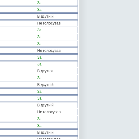
За
За
Відсутній
Не голосував
За
За
За
Не голосував
За
За
Відсутня
За
Відсутній
За
За
Відсутній
Не голосував
За
За
Відсутній