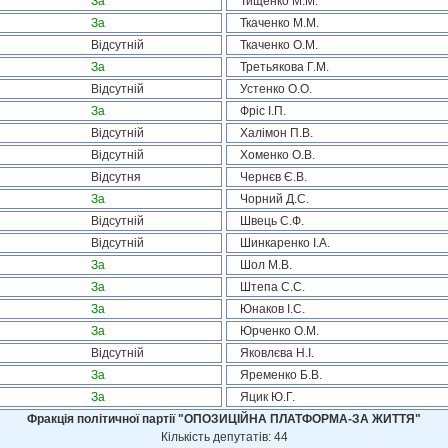
За
Тищенко М.М.
За
Ткаченко М.М.
Відсутній
Ткаченко О.М.
За
Третьякова Г.М.
Відсутній
Устенко О.О.
За
Фріс І.П.
Відсутній
Халімон П.В.
Відсутній
Хоменко О.В.
Відсутня
Чернєв Є.В.
За
Чорний Д.С.
Відсутній
Швець С.Ф.
Відсутній
Шинкаренко І.А.
За
Шол М.В.
За
Штепа С.С.
За
Юнаков І.С.
За
Юрченко О.М.
Відсутній
Яковлєва Н.І.
За
Яременко Б.В.
За
Яцик Ю.Г.
Фракція політичної партії "ОПОЗИЦІЙНА ПЛАТФОРМА-ЗА ЖИТТЯ"
Кількість депутатів: 44