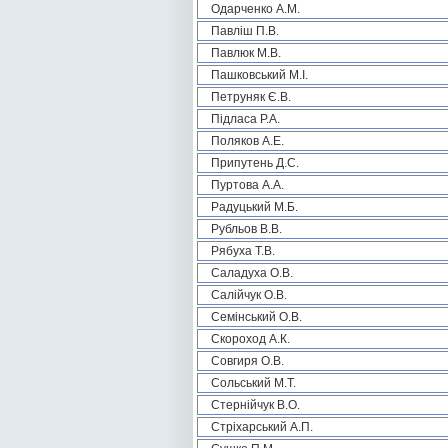
Одарченко А.М.
Павліш П.В.
Павлюк М.В.
Пашковський М.І.
Петруняк Є.В.
Підласа Р.А.
Поляков А.Е.
Припутень Д.С.
Пуртова А.А.
Радуцький М.Б.
Рубльов В.В.
Рябуха Т.В.
Саладуха О.В.
Салійчук О.В.
Семінський О.В.
Скороход А.К.
Совгиря О.В.
Сольський М.Т.
Стернійчук В.О.
Стріхарський А.П.