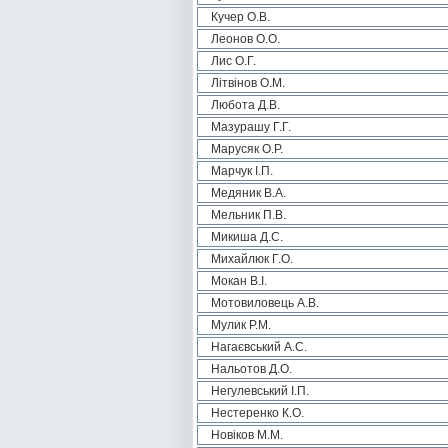
Кучер О.В.
Леонов О.О.
Лис О.Г.
Літвінов О.М.
Любота Д.В.
Мазурашу Г.Г.
Марусяк О.Р.
Марчук І.П.
Медяник В.А.
Мельник П.В.
Микиша Д.С.
Михайлюк Г.О.
Мокан В.І.
Мотовиловець А.В.
Мулик Р.М.
Нагаєвський А.С.
Нальотов Д.О.
Негулевський І.П.
Нестеренко К.О.
Новіков М.М.