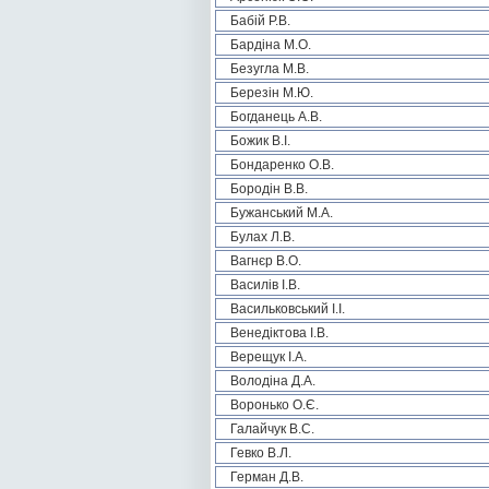
Бабій Р.В.
Бардіна М.О.
Безугла М.В.
Березін М.Ю.
Богданець А.В.
Божик В.І.
Бондаренко О.В.
Бородін В.В.
Бужанський М.А.
Булах Л.В.
Вагнєр В.О.
Василів І.В.
Васильковський І.І.
Венедіктова І.В.
Верещук І.А.
Володіна Д.А.
Воронько О.Є.
Галайчук В.С.
Гевко В.Л.
Герман Д.В.