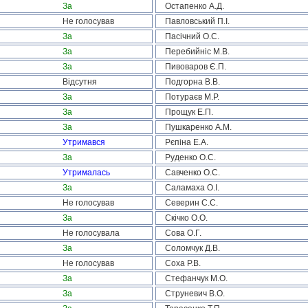
За
Остапенко А.Д.
Не голосував
Павловський П.І.
За
Пасічний О.С.
За
Перебийніс М.В.
За
Пивоваров Є.П.
Відсутня
Подгорна В.В.
За
Потураєв М.Р.
За
Прощук Е.П.
За
Пушкаренко А.М.
Утримався
Рєпіна Е.А.
За
Руденко О.С.
Утрималась
Савченко О.С.
За
Саламаха О.І.
Не голосував
Северин С.С.
За
Скічко О.О.
Не голосувала
Сова О.Г.
За
Соломчук Д.В.
Не голосував
Соха Р.В.
За
Стефанчук М.О.
За
Струневич В.О.