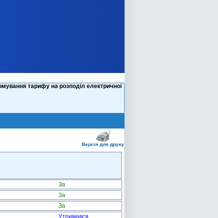
рмування тарифу на розподіл електричної
Версія для друку
За
За
За
Утримався