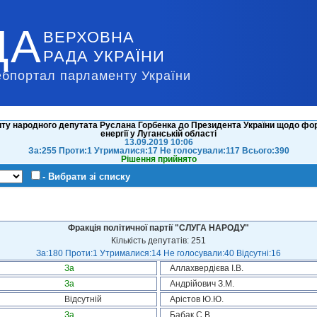
ДА
ВЕРХОВНА
РАДА УКРАЇНИ
ебпортал парламенту України
иту народного депутата Руслана Горбенка до Президента України щодо фо
енергії у Луганській області
13.09.2019 10:06
За:255 Проти:1 Утрималися:17 Не голосували:117 Всього:390
Рішення прийнято
- Вибрати зі списку
Фракція політичної партії "СЛУГА НАРОДУ"
Кількість депутатів: 251
За:180 Проти:1 Утрималися:14 Не голосували:40 Відсутні:16
За
Аллахвердієва І.В.
За
Андрійович З.М.
Відсутній
Арістов Ю.Ю.
За
Бабак С.В.