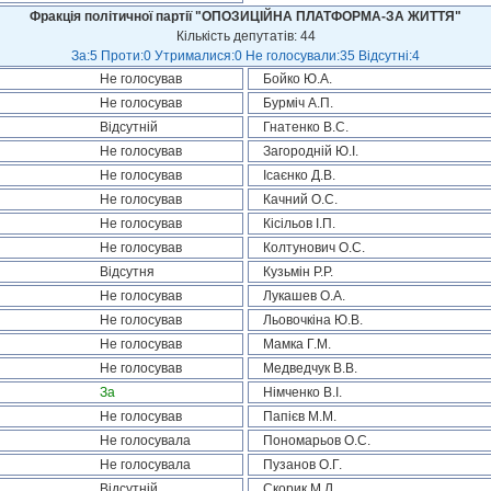
Фракція політичної партії "ОПОЗИЦІЙНА ПЛАТФОРМА-ЗА ЖИТТЯ"
Кількість депутатів: 44
За:5 Проти:0 Утрималися:0 Не голосували:35 Відсутні:4
Не голосував
Бойко Ю.А.
Не голосував
Бурміч А.П.
Відсутній
Гнатенко В.С.
Не голосував
Загородній Ю.І.
Не голосував
Ісаєнко Д.В.
Не голосував
Качний О.С.
Не голосував
Кісільов І.П.
Не голосував
Колтунович О.С.
Відсутня
Кузьмін Р.Р.
Не голосував
Лукашев О.А.
Не голосував
Льовочкіна Ю.В.
Не голосував
Мамка Г.М.
Не голосував
Медведчук В.В.
За
Німченко В.І.
Не голосував
Папієв М.М.
Не голосувала
Пономарьов О.С.
Не голосувала
Пузанов О.Г.
Відсутній
Скорик М.Л.