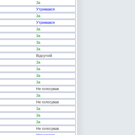
За
Утримався
За
Утримався
За
За
За
За
Відсутній
За
За
За
За
Не голосував
За
Не голосував
За
За
За
Не голосував