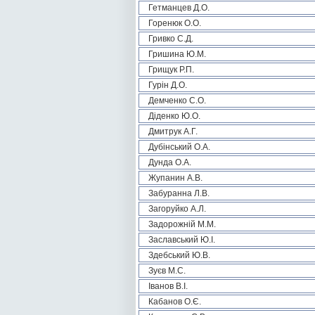
Гетманцев Д.О.
Горенюк О.О.
Гривко С.Д.
Гришина Ю.М.
Грищук Р.П.
Гурін Д.О.
Демченко С.О.
Діденко Ю.О.
Дмитрук А.Г.
Дубінський О.А.
Дунда О.А.
Жупанин А.В.
Забуранна Л.В.
Загоруйко А.Л.
Задорожній М.М.
Заславський Ю.І.
Здебський Ю.В.
Зуєв М.С.
Іванов В.І.
Кабанов О.Є.