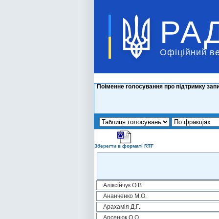
РА
Офіційний в
Поіменне голосування про підтримку зап
Зберегти в форматі RTF
Аліксійчук О.В.
Ананченко М.О.
Арахамія Д.Г.
Арсенюк О.О.