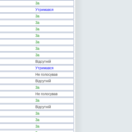
За
Утримався
За
За
За
За
За
За
За
Відсутній
Утримався
Не голосував
Відсутній
За
Не голосував
За
Відсутній
За
За
За