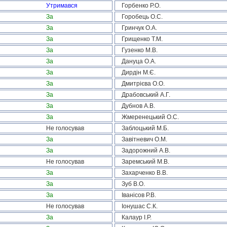
Утримався
Горбенко Р.О.
За
Горобець О.С.
За
Гринчук О.А.
За
Грищенко Т.М.
За
Гузенко М.В.
За
Дануца О.А.
За
Дирдін М.Є.
За
Дмитрієва О.О.
За
Драбовський А.Г.
За
Дубнов А.В.
За
Жмеренецький О.С.
Не голосував
Заблоцький М.Б.
За
Завітневич О.М.
За
Задорожний А.В.
Не голосував
Заремський М.В.
За
Захарченко В.В.
За
Зуб В.О.
За
Іванісов Р.В.
Не голосував
Іонушас С.К.
За
Калаур І.Р.