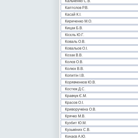
Кальченко С.В.
Каптєлов Р.В.
Касай К.І.
Кириченко М.О.
Кицак Б.В.
Кісєль Ю.Г.
Коваль О.В.
Ковальов О.І.
Козак В.В.
Колєв О.В.
Колюх В.В.
Копитін І.В.
Корявченков Ю.В.
Костюк Д.С.
Кравчук Є.М.
Красов О.І.
Криворучкіна О.В.
Крячко М.В.
Кузбит Ю.М.
Кузьміних С.В.
Кунаєв А.Ю.