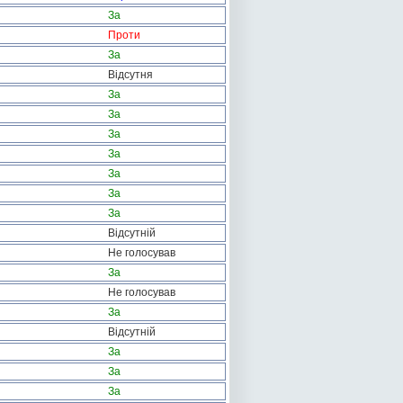
За
Проти
За
Відсутня
За
За
За
За
За
За
За
Відсутній
Не голосував
За
Не голосував
За
Відсутній
За
За
За