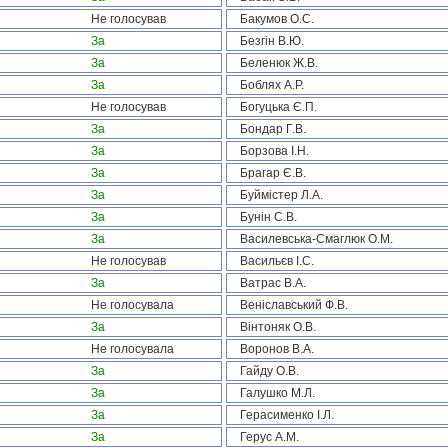
Не голосував
Бакумов О.С.
За
Безгін В.Ю.
За
Беленюк Ж.В.
За
Боблях А.Р.
Не голосував
Богуцька Є.П.
За
Бондар Г.В.
За
Борзова І.Н.
За
Брагар Є.В.
За
Буймістер Л.А.
За
Бунін С.В.
За
Василевська-Смаглюк О.М.
Не голосував
Васильєв І.С.
За
Ватрас В.А.
Не голосувала
Веніславський Ф.В.
За
Вінтоняк О.В.
Не голосувала
Воронов В.А.
За
Гайду О.В.
За
Галушко М.Л.
За
Герасименко І.Л.
За
Герус А.М.