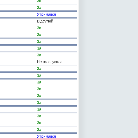
За
За
Утримався
Відсутній
За
За
За
За
За
Не голосувала
За
За
За
За
За
За
За
За
За
За
Утримався