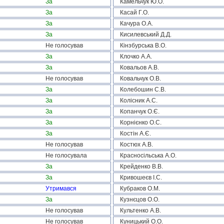
За
Камельчук Ю.О.
За
Касай Г.О.
За
Качура О.А.
За
Кисилевський Д.Д.
Не голосував
Кінзбурська В.О.
За
Клочко А.А.
За
Ковальов А.В.
Не голосував
Ковальчук О.В.
За
Колебошин С.В.
За
Колісник А.С.
За
Копанчук О.Є.
За
Корнієнко О.С.
За
Костін А.Є.
Не голосував
Костюх А.В.
Не голосувала
Красносільська А.О.
За
Крейденко В.В.
За
Кривошеєв І.С.
Утримався
Кубраков О.М.
За
Кузнєцов О.О.
Не голосував
Культенко А.В.
Не голосував
Куницький О.О.