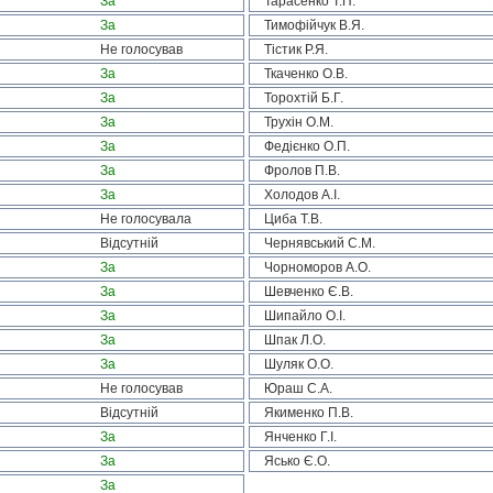
За
Тарасенко Т.П.
За
Тимофійчук В.Я.
Не голосував
Тістик Р.Я.
За
Ткаченко О.В.
За
Торохтій Б.Г.
За
Трухін О.М.
За
Федієнко О.П.
За
Фролов П.В.
За
Холодов А.І.
Не голосувала
Циба Т.В.
Відсутній
Чернявський С.М.
За
Чорноморов А.О.
За
Шевченко Є.В.
За
Шипайло О.І.
За
Шпак Л.О.
За
Шуляк О.О.
Не голосував
Юраш С.А.
Відсутній
Якименко П.В.
За
Янченко Г.І.
За
Ясько Є.О.
За