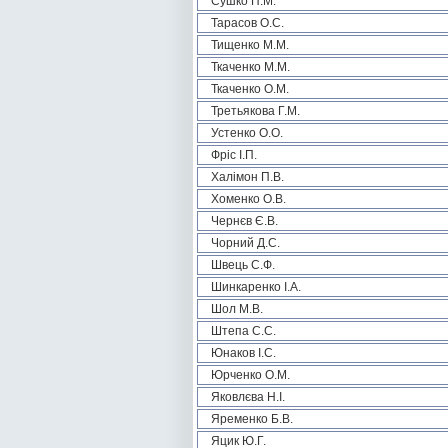
Сушко П.М.
Тарасов О.С.
Тищенко М.М.
Ткаченко М.М.
Ткаченко О.М.
Третьякова Г.М.
Устенко О.О.
Фріс І.П.
Халімон П.В.
Хоменко О.В.
Чернєв Є.В.
Чорний Д.С.
Швець С.Ф.
Шинкаренко І.А.
Шол М.В.
Штепа С.С.
Юнаков І.С.
Юрченко О.М.
Яковлєва Н.І.
Яременко Б.В.
Яцик Ю.Г.