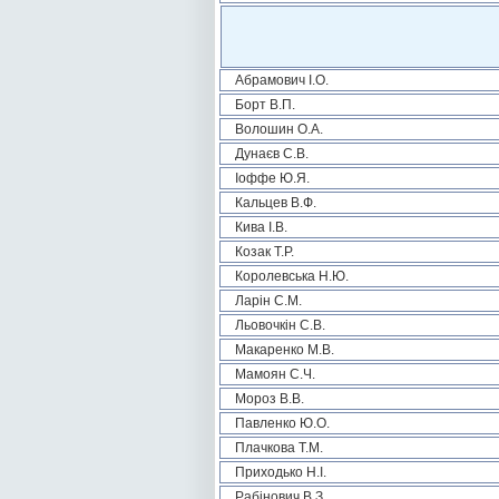
Абрамович І.О.
Борт В.П.
Волошин О.А.
Дунаєв С.В.
Іоффе Ю.Я.
Кальцев В.Ф.
Кива І.В.
Козак Т.Р.
Королевська Н.Ю.
Ларін С.М.
Льовочкін С.В.
Макаренко М.В.
Мамоян С.Ч.
Мороз В.В.
Павленко Ю.О.
Плачкова Т.М.
Приходько Н.І.
Рабінович В.З.