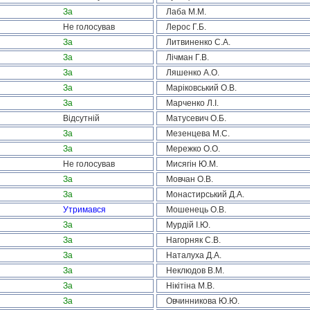
За
Лаба М.М.
Не голосував
Лерос Г.Б.
За
Литвиненко С.А.
За
Лічман Г.В.
За
Ляшенко А.О.
За
Маріковський О.В.
За
Марченко Л.І.
Відсутній
Матусевич О.Б.
За
Мезенцева М.С.
За
Мережко О.О.
Не голосував
Мисягін Ю.М.
За
Мовчан О.В.
За
Монастирський Д.А.
Утримався
Мошенець О.В.
За
Мурдій І.Ю.
За
Нагорняк С.В.
За
Наталуха Д.А.
За
Неклюдов В.М.
За
Нікітіна М.В.
За
Овчинникова Ю.Ю.