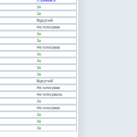
Утримався
За
За
Відсутній
Не голосував
За
За
Не голосував
За
За
За
За
Відсутній
Не голосував
Не голосувала
За
Не голосував
За
За
За