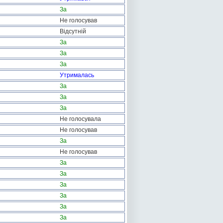
За
Не голосував
Відсутній
За
За
За
Утрималась
За
За
За
Не голосувала
Не голосував
За
Не голосував
За
За
За
За
За
За