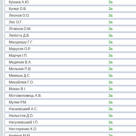
Кунаєв А.Ю.
За
Кучер О.В.
За
Леонов О.О.
За
Лис О.Г.
За
Літвінов О.М.
За
Любота Д.В.
За
Мазурашу Г.Г.
За
Марусяк О.Р.
За
Марчук І.П.
За
Медяник В.А.
За
Мельник П.В.
За
Микиша Д.С.
За
Михайлюк Г.О.
За
Мокан В.І.
За
Мотовиловець А.В.
За
Мулик Р.М.
За
Нагаєвський А.С.
За
Нальотов Д.О.
За
Негулевський І.П.
За
Нестеренко К.О.
За
Новіков М.М.
За