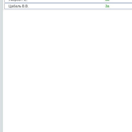
Цабаль В.В.
За