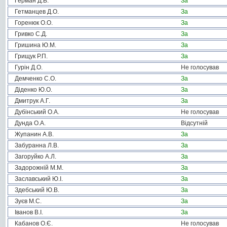
Герман Д.В.
За
Гетманцев Д.О.
За
Горенюк О.О.
За
Гривко С.Д.
За
Гришина Ю.М.
За
Грищук Р.П.
За
Гурін Д.О.
Не голосував
Демченко С.О.
За
Діденко Ю.О.
За
Дмитрук А.Г.
За
Дубінський О.А.
Не голосував
Дунда О.А.
Відсутній
Жупанин А.В.
За
Забуранна Л.В.
За
Загоруйко А.Л.
За
Задорожній М.М.
За
Заславський Ю.І.
За
Здебський Ю.В.
За
Зуєв М.С.
За
Іванов В.І.
За
Кабанов О.Є.
Не голосував