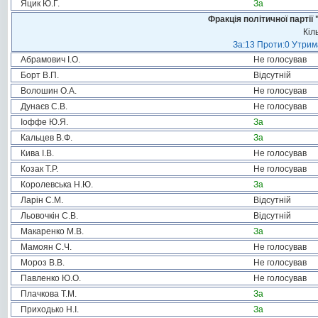
Яцик Ю.Г.
За
Фракція політичної пар
Кіл
За:13 Проти:0 Утрима
Абрамович І.О.
Не голосував
Борт В.П.
Відсутній
Волошин О.А.
Не голосував
Дунаєв С.В.
Не голосував
Іоффе Ю.Я.
За
Кальцев В.Ф.
За
Кива І.В.
Не голосував
Козак Т.Р.
Не голосував
Королевська Н.Ю.
За
Ларін С.М.
Відсутній
Льовочкін С.В.
Відсутній
Макаренко М.В.
За
Мамоян С.Ч.
Не голосував
Мороз В.В.
Не голосував
Павленко Ю.О.
Не голосував
Плачкова Т.М.
За
Приходько Н.І.
За