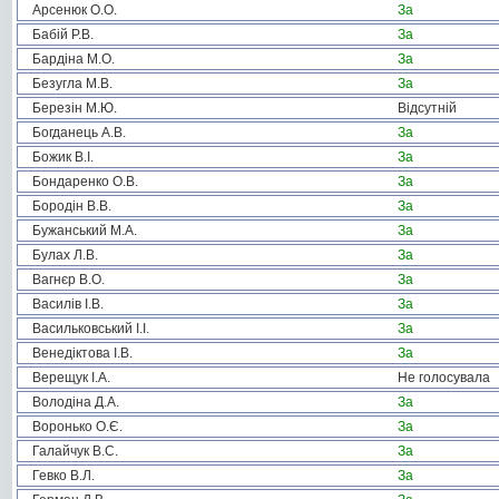
Арсенюк О.О.
За
Бабій Р.В.
За
Бардіна М.О.
За
Безугла М.В.
За
Березін М.Ю.
Відсутній
Богданець А.В.
За
Божик В.І.
За
Бондаренко О.В.
За
Бородін В.В.
За
Бужанський М.А.
За
Булах Л.В.
За
Вагнєр В.О.
За
Василів І.В.
За
Васильковський І.І.
За
Венедіктова І.В.
За
Верещук І.А.
Не голосувала
Володіна Д.А.
За
Воронько О.Є.
За
Галайчук В.С.
За
Гевко В.Л.
За