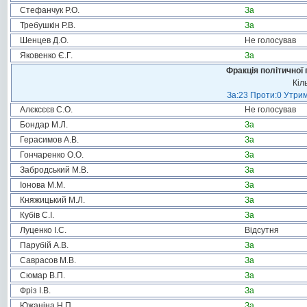
Стефанчук Р.О.
За
Требушкін Р.В.
За
Шенцев Д.О.
Не голосував
Яковенко Є.Г.
За
Фракція політичної 
Кіл
За:23 Проти:0 Утрим
Алєксєєв С.О.
Не голосував
Бондар М.Л.
За
Герасимов А.В.
За
Гончаренко О.О.
За
Забродський М.В.
За
Іонова М.М.
За
Княжицький М.Л.
За
Кубів С.І.
За
Луценко І.С.
Відсутня
Парубій А.В.
За
Саврасов М.В.
За
Сюмар В.П.
За
Фріз І.В.
За
Южаніна Н.П.
За