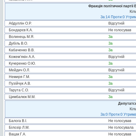
Фракція політичної партії
Кіл
За:14 Проти:0 Утрим
Абдуллін О.Р.
Відсутній
Бондарєв К.А.
Не голосував
Волинець М.Я.
За
Дубіль В.О.
За
Кабаченко В.В.
За
Кожем’якін А.А.
Відсутній
Кучеренко О.Ю.
За
Мейдич О.Л.
Відсутній
Немиря Г.М.
За
Пузійчук А.В.
За
Тарута С.О.
Відсутній
Цимбалюк М.М.
За
Депутатсь
Кіл
За:0 Проти:0 Утрима
Балога В.І.
Не голосував
Білозір Л.М.
Не голосувала
Вацак Г.А.
Не голосував