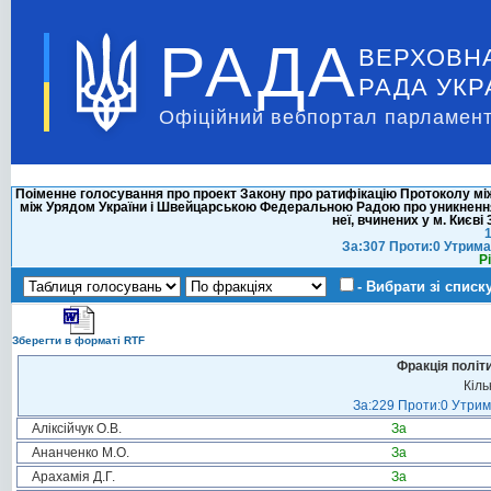
РАДА
ВЕРХОВН
РАДА УКР
Офіційний вебпортал парламент
Поіменне голосування про проект Закону про ратифікацію Протоколу мі
між Урядом України і Швейцарською Федеральною Радою про уникнення 
неї, вчинених у м. Києві
1
За:307 Проти:0 Утрима
Р
- Вибрати зі списк
Зберегти в форматі RTF
Фракція політ
Кіль
За:229 Проти:0 Утрима
Аліксійчук О.В.
За
Ананченко М.О.
За
Арахамія Д.Г.
За