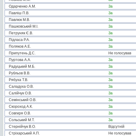
Одарченко А.М.
За
Павліш П.В.
За
Павлюк М.В.
За
Пашковський М.І.
За
Петруняк Є.В.
За
Підласа Р.А.
За
Поляков А.Е.
За
Припутень Д.С.
Не голосував
Пуртова А.А.
За
Радуцький М.Б.
За
Рубльов В.В.
За
Рябуха Т.В.
За
Саладуха О.В.
За
Салійчук О.В.
За
Семінський О.В.
За
Скороход А.К.
За
Совгиря О.В.
За
Сольський М.Т.
За
Стернійчук В.О.
Відсутній
Стріхарський А.П.
Не голосував