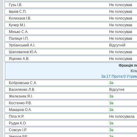
Гузь І.В.
Не голосував
Івахів С.П.
Не голосував
Колихаєв І.В.
Не голосував
Кучер М.І.
Не голосував
Мінько С.А.
Не голосував
Палиця І.П.
Не голосував
Урбанський А.І.
Відсутній
Шаповалов Ю.А.
Не голосував
Яценко А.В.
Не голосував
Фракція п
Кіл
За:17 Проти:0 Утрим
Бобровська С.А.
За
Василенко Л.В.
Відсутня
Железняк Я.І.
За
Костенко Р.В.
За
Макаров О.А.
За
Піпа Н.Р.
Не голосувала
Рудик К.О.
За
Совсун І.Р.
За
Умєров Р.Е.
За