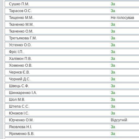
Сушко П.М.
За
Тарасов О.С.
За
Тищенко М.М.
Не голосував
Ткаченко М.М.
За
Ткаченко О.М.
За
Третьякова Г.М.
За
Устенко О.О.
За
Фріс І.П.
За
Халімон П.В.
За
Хоменко О.В.
За
Чернєв Є.В.
За
Чорний Д.С.
За
Швець С.Ф.
За
Шинкаренко І.А.
За
Шол М.В.
За
Штепа С.С.
За
Юнаков І.С.
За
Юрченко О.М.
Відсутній
Яковлєва Н.І.
За
Яременко Б.В.
За