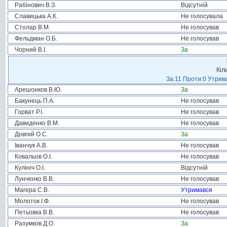
Рабінович В.З.
Відсутній
Славицька А.К.
Не голосувала
Столар В.М.
Не голосував
Фельдман О.Б.
Не голосував
Чорний В.І.
За
Кіл
За:11 Проти:0 Утрима
Арешонков В.Ю.
За
Бакунець П.А.
Не голосував
Горват Р.І.
Не голосував
Давиденко В.М.
Не голосував
Довгий О.С.
За
Іванчук А.В.
Не голосував
Ковальов О.І.
Не голосував
Кулініч О.І.
Відсутній
Лунченко В.В.
Не голосував
Магера С.В.
Утримався
Молоток І.Ф.
Не голосував
Петьовка В.В.
Не голосував
Разумков Д.О.
За