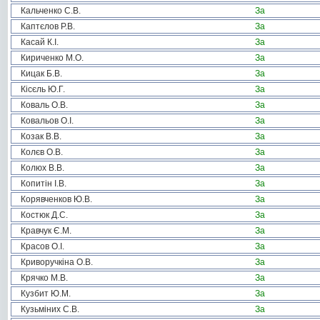
Кальченко С.В.
За
Каптєлов Р.В.
За
Касай К.І.
За
Кириченко М.О.
За
Кицак Б.В.
За
Кісєль Ю.Г.
За
Коваль О.В.
За
Ковальов О.І.
За
Козак В.В.
За
Колєв О.В.
За
Колюх В.В.
За
Копитін І.В.
За
Корявченков Ю.В.
За
Костюк Д.С.
За
Кравчук Є.М.
За
Красов О.І.
За
Криворучкіна О.В.
За
Крячко М.В.
За
Кузбит Ю.М.
За
Кузьміних С.В.
За