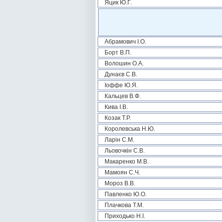
Яцик Ю.Г.
Абрамович І.О.
Борт В.П.
Волошин О.А.
Дунаєв С.В.
Іоффе Ю.Я.
Кальцев В.Ф.
Кива І.В.
Козак Т.Р.
Королевська Н.Ю.
Ларін С.М.
Льовочкін С.В.
Макаренко М.В.
Мамоян С.Ч.
Мороз В.В.
Павленко Ю.О.
Плачкова Т.М.
Приходько Н.І.