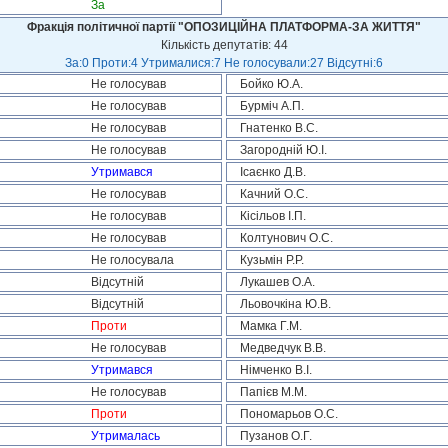
За
Фракція політичної партії "ОПОЗИЦІЙНА ПЛАТФОРМА-ЗА ЖИТТЯ"
Кількість депутатів: 44
За:0 Проти:4 Утрималися:7 Не голосували:27 Відсутні:6
Не голосував
Бойко Ю.А.
Не голосував
Бурміч А.П.
Не голосував
Гнатенко В.С.
Не голосував
Загородній Ю.І.
Утримався
Ісаєнко Д.В.
Не голосував
Качний О.С.
Не голосував
Кісільов І.П.
Не голосував
Колтунович О.С.
Не голосувала
Кузьмін Р.Р.
Відсутній
Лукашев О.А.
Відсутній
Льовочкіна Ю.В.
Проти
Мамка Г.М.
Не голосував
Медведчук В.В.
Утримався
Німченко В.І.
Не голосував
Папієв М.М.
Проти
Пономарьов О.С.
Утрималась
Пузанов О.Г.