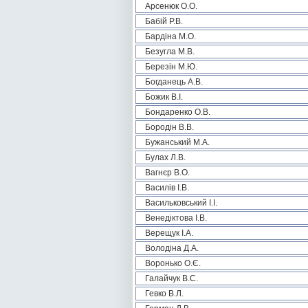
Арсенюк О.О.
Бабій Р.В.
Бардіна М.О.
Безугла М.В.
Березін М.Ю.
Богданець А.В.
Божик В.І.
Бондаренко О.В.
Бородін В.В.
Бужанський М.А.
Булах Л.В.
Вагнєр В.О.
Василів І.В.
Васильковський І.І.
Венедіктова І.В.
Верещук І.А.
Володіна Д.А.
Воронько О.Є.
Галайчук В.С.
Гевко В.Л.