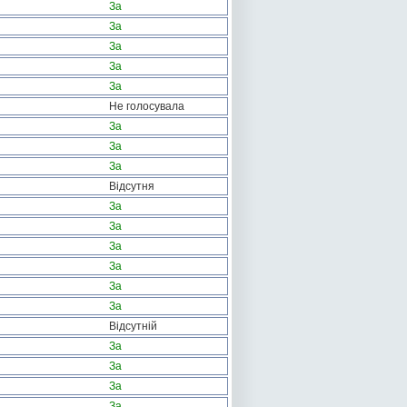
За
За
За
За
За
Не голосувала
За
За
За
Відсутня
За
За
За
За
За
За
Відсутній
За
За
За
За