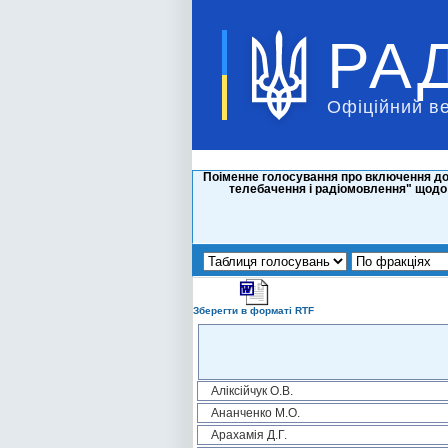
РА
Офіційний в
Поіменне голосування про включення до 
телебачення і радіомовлення" щодо 
Зберегти в форматі RTF
Аліксійчук О.В.
Ананченко М.О.
Арахамія Д.Г.