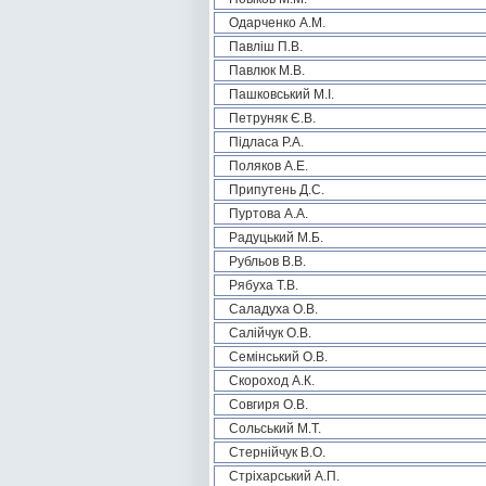
Одарченко А.М.
Павліш П.В.
Павлюк М.В.
Пашковський М.І.
Петруняк Є.В.
Підласа Р.А.
Поляков А.Е.
Припутень Д.С.
Пуртова А.А.
Радуцький М.Б.
Рубльов В.В.
Рябуха Т.В.
Саладуха О.В.
Салійчук О.В.
Семінський О.В.
Скороход А.К.
Совгиря О.В.
Сольський М.Т.
Стернійчук В.О.
Стріхарський А.П.