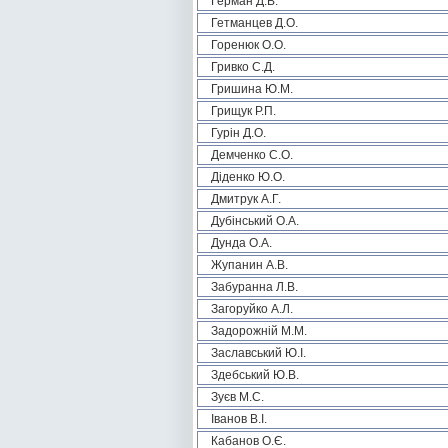
Герман Д.В.
Гетманцев Д.О.
Горенюк О.О.
Гривко С.Д.
Гришина Ю.М.
Грищук Р.П.
Гурін Д.О.
Демченко С.О.
Діденко Ю.О.
Дмитрук А.Г.
Дубінський О.А.
Дунда О.А.
Жупанин А.В.
Забуранна Л.В.
Загоруйко А.Л.
Задорожній М.М.
Заславський Ю.І.
Здебський Ю.В.
Зуєв М.С.
Іванов В.І.
Кабанов О.Є.