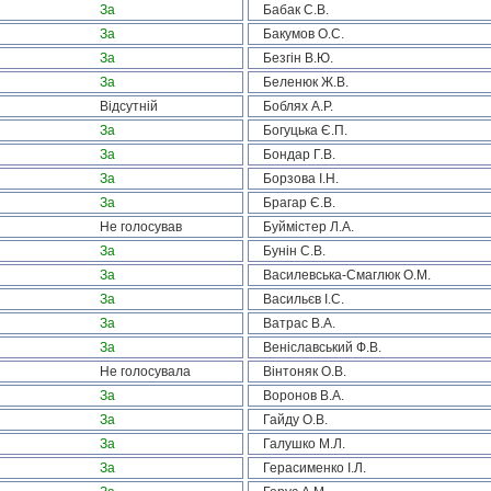
За
Бабак С.В.
За
Бакумов О.С.
За
Безгін В.Ю.
За
Беленюк Ж.В.
Відсутній
Боблях А.Р.
За
Богуцька Є.П.
За
Бондар Г.В.
За
Борзова І.Н.
За
Брагар Є.В.
Не голосував
Буймістер Л.А.
За
Бунін С.В.
За
Василевська-Смаглюк О.М.
За
Васильєв І.С.
За
Ватрас В.А.
За
Веніславський Ф.В.
Не голосувала
Вінтоняк О.В.
За
Воронов В.А.
За
Гайду О.В.
За
Галушко М.Л.
За
Герасименко І.Л.