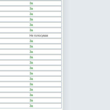
За
За
За
За
За
За
Не голосував
За
За
За
За
За
За
За
За
За
За
За
За
За