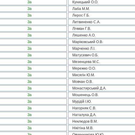
За
Куницький О.О.
За
Лаба М.М.
За
Лерос Г.Б.
За
Литвиненко С.А.
За
Лічман Г.В.
За
Ляшенко А.О.
За
Маріковський О.В.
За
Марченко Л.І.
За
Матусевич О.Б.
За
Мезенцева М.С.
За
Мережко О.О.
За
Мисягін Ю.М.
За
Мовчан О.В.
За
Монастирський Д.А.
За
Мошенець О.В.
За
Мурдій І.Ю.
За
Нагорняк С.В.
За
Наталуха Д.А.
За
Неклюдов В.М.
За
Нікітіна М.В.
За
Овчинникова Ю.Ю.