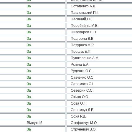
За
Остапенко А.Д.
За
Павловський П.І.
За
Пасічний О.С.
За
Перебийніс М.В.
За
Пивоваров Є.П.
За
Подгорна В.В.
За
Потураєв М.Р.
За
Прощук Е.П.
За
Пушкаренко А.М.
За
Рєпіна Е.А.
За
Руденко О.С.
За
Савченко О.С.
За
Саламаха О.І.
За
Северин С.С.
За
Скічко О.О.
За
Сова О.Г.
За
Соломчук Д.В.
За
Соха Р.В.
Відсутній
Стефанчук М.О.
За
Струневич В.О.