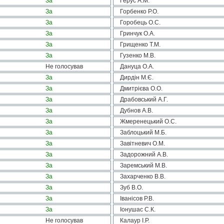
За
Герус А.М.
За
Горбенко Р.О.
За
Горобець О.С.
За
Гринчук О.А.
За
Грищенко Т.М.
За
Гузенко М.В.
Не голосував
Дануца О.А.
За
Дирдін М.Є.
За
Дмитрієва О.О.
За
Драбовський А.Г.
За
Дубнов А.В.
За
Жмеренецький О.С.
За
Заблоцький М.Б.
За
Завітневич О.М.
За
Задорожний А.В.
За
Заремський М.В.
За
Захарченко В.В.
За
Зуб В.О.
За
Іванісов Р.В.
За
Іонушас С.К.
Не голосував
Калаур І.Р.