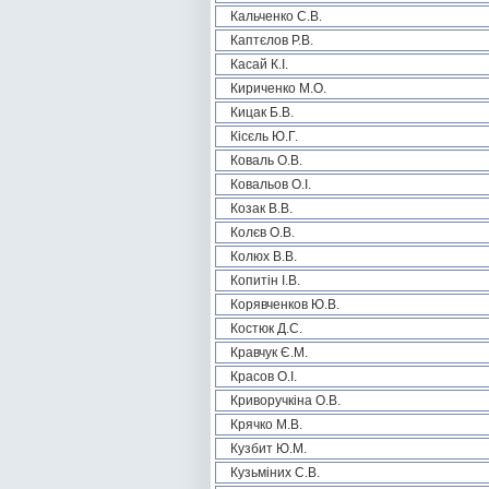
Кальченко С.В.
Каптєлов Р.В.
Касай К.І.
Кириченко М.О.
Кицак Б.В.
Кісєль Ю.Г.
Коваль О.В.
Ковальов О.І.
Козак В.В.
Колєв О.В.
Колюх В.В.
Копитін І.В.
Корявченков Ю.В.
Костюк Д.С.
Кравчук Є.М.
Красов О.І.
Криворучкіна О.В.
Крячко М.В.
Кузбит Ю.М.
Кузьміних С.В.