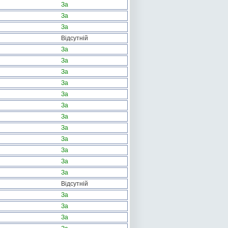
За
За
За
Відсутній
За
За
За
За
За
За
За
За
За
За
За
За
Відсутній
За
За
За