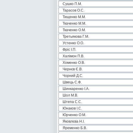
Сушко П.М.
Тарасов О.С.
Тищенко М.М.
Ткаченко М.М.
Ткаченко О.М.
Третьякова Г.М.
Устенко О.О.
Фріс І.П.
Халімон П.В.
Хоменко О.В.
Чернєв Є.В.
Чорний Д.С.
Швець С.Ф.
Шинкаренко І.А.
Шол М.В.
Штепа С.С.
Юнаков І.С.
Юрченко О.М.
Яковлєва Н.І.
Яременко Б.В.