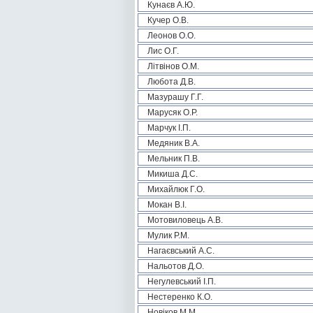
Кунаєв А.Ю.
Кучер О.В.
Леонов О.О.
Лис О.Г.
Літвінов О.М.
Любота Д.В.
Мазурашу Г.Г.
Марусяк О.Р.
Марчук І.П.
Медяник В.А.
Мельник П.В.
Микиша Д.С.
Михайлюк Г.О.
Мокан В.І.
Мотовиловець А.В.
Мулик Р.М.
Нагаєвський А.С.
Нальотов Д.О.
Негулевський І.П.
Нестеренко К.О.
Новіков М.М.