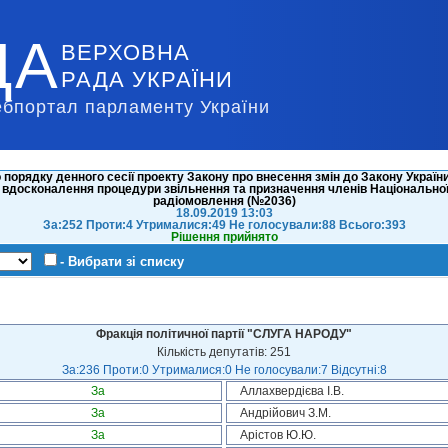
ДА
ВЕРХОВНА
РАДА УКРАЇНИ
ебпортал парламенту України
порядку денного сесії проекту Закону про внесення змін до Закону України
вдосконалення процедури звільнення та призначення членів Національної 
радіомовлення (№2036)
18.09.2019 13:03
За:252 Проти:4 Утрималися:49 Не голосували:88 Всього:393
Рішення прийнято
- Вибрати зі списку
Фракція політичної партії "СЛУГА НАРОДУ"
Кількість депутатів: 251
За:236 Проти:0 Утрималися:0 Не голосували:7 Відсутні:8
За
Аллахвердієва І.В.
За
Андрійович З.М.
За
Арістов Ю.Ю.