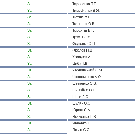
За
Тарасенко Т.П.
За
Тимофійчук В.Я.
За
Тістик Р.Я.
За
Ткаченко О.В.
За
Торохтій Б.Г.
За
Трухін О.М.
За
Федієнко О.П.
За
Фролов П.В.
За
Холодов А.І.
За
Циба Т.В.
За
Чернявський С.М.
За
Чорноморов А.О.
За
Шевченко Є.В.
За
Шипайло О.І.
За
Шпак Л.О.
За
Шуляк О.О.
За
Юраш С.А.
За
Якименко П.В.
За
Янченко Г.І.
За
Ясько Є.О.