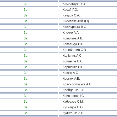
За
Камельчук Ю.О.
За
Касай Г.О.
За
Качура О.А.
За
Кисилевський Д.Д.
За
Кінзбурська В.О.
За
Клочко А.А.
За
Ковальов А.В.
За
Ковальчук О.В.
За
Колебошин С.В.
За
Колісник А.С.
За
Копанчук О.Є.
За
Корнієнко О.С.
За
Костін А.Є.
За
Костюх А.В.
За
Красносільська А.О.
За
Крейденко В.В.
За
Кривошеєв І.С.
За
Кубраков О.М.
За
Кузнєцов О.О.
За
Культенко А.В.