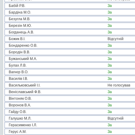
Бабій Р.В.
За
Бардіна М.О.
За
Безугла М.В.
За
Березін М.Ю.
За
Богданець А.В.
За
Божик В.І.
Відсутній
Бондаренко О.В.
За
Бородін В.В.
За
Бужанський М.А.
За
Булах Л.В.
За
Вагнєр В.О.
За
Василів І.В.
За
Васильковський І.І.
Не голосував
Веніславський Ф.В.
За
Вінтоняк О.В.
За
Воронов В.А.
За
Гайду О.В.
За
Галушко М.Л.
Відсутній
Герасименко І.Л.
За
Герус А.М.
За