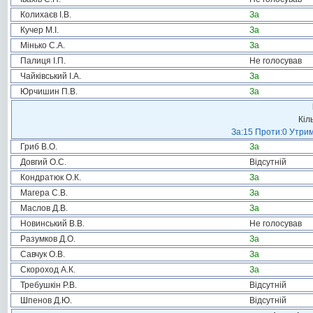
Колихаєв І.В.
За
Кучер М.І.
За
Мінько С.А.
За
Палиця І.П.
Не голосував
Чайківський І.А.
За
Юрчишин П.В.
За
Кіл
За:15 Проти:0 Утрим
Гриб В.О.
За
Довгий О.С.
Відсутній
Кондратюк О.К.
За
Магера С.В.
За
Маслов Д.В.
За
Новинський В.В.
Не голосував
Разумков Д.О.
За
Савчук О.В.
За
Скороход А.К.
За
Требушкін Р.В.
Відсутній
Шпенов Д.Ю.
Відсутній