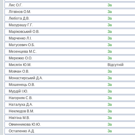
Лис О.Г.
За
Літвінов О.М.
За
Любота Д.В.
За
Мазурашу Г.Г.
За
Маріковський О.В.
За
Марченко Л.І.
За
Матусевич О.Б.
За
Мезенцева М.С.
За
Мережко О.О.
За
Мисягін Ю.М.
Відсутній
Мовчан О.В.
За
Монастирський Д.А.
За
Мошенець О.В.
За
Мурдій І.Ю.
За
Нагорняк С.В.
За
Наталуха Д.А.
За
Неклюдов В.М.
За
Нікітіна М.В.
За
Овчинникова Ю.Ю.
За
Остапенко А.Д.
За