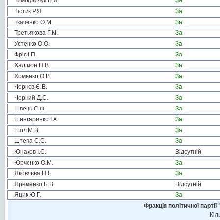
Тимофійчук В.Я.
За
Тістик Р.Я.
За
Ткаченко О.М.
За
Третьякова Г.М.
За
Устенко О.О.
За
Фріс І.П.
За
Халімон П.В.
За
Хоменко О.В.
За
Чернєв Є.В.
За
Чорний Д.С.
За
Швець С.Ф.
За
Шинкаренко І.А.
За
Шол М.В.
За
Штепа С.С.
За
Юнаков І.С.
Відсутній
Юрченко О.М.
За
Яковлєва Н.І.
За
Яременко Б.В.
Відсутній
Яцик Ю.Г.
За
Фракція політичної пар
Кіл