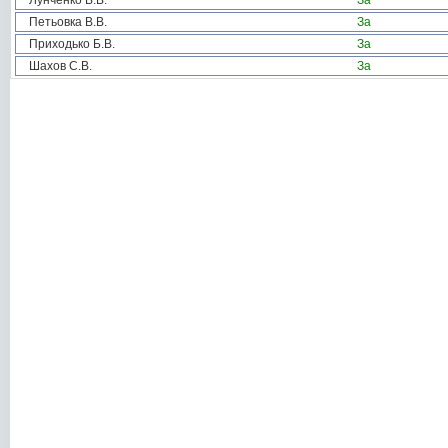
Лунченко В.В.
За
Петьовка В.В.
За
Приходько Б.В.
За
Шахов С.В.
За