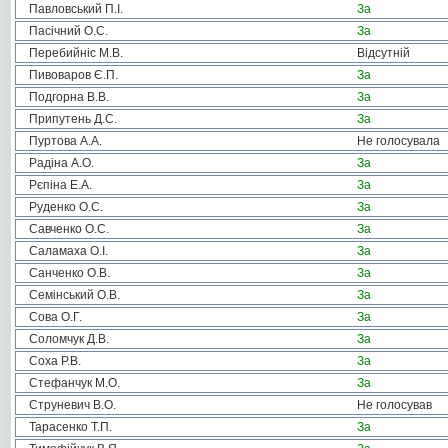
Павловський П.І.
За
Пасічний О.С.
За
Перебийніс М.В.
Відсутній
Пивоваров Є.П.
За
Подгорна В.В.
За
Припутень Д.С.
За
Пуртова А.А.
Не голосувала
Радіна А.О.
За
Рєпіна Е.А.
За
Руденко О.С.
За
Савченко О.С.
За
Саламаха О.І.
За
Санченко О.В.
За
Семінський О.В.
За
Сова О.Г.
За
Соломчук Д.В.
За
Соха Р.В.
За
Стефанчук М.О.
За
Струневич В.О.
Не голосував
Тарасенко Т.П.
За