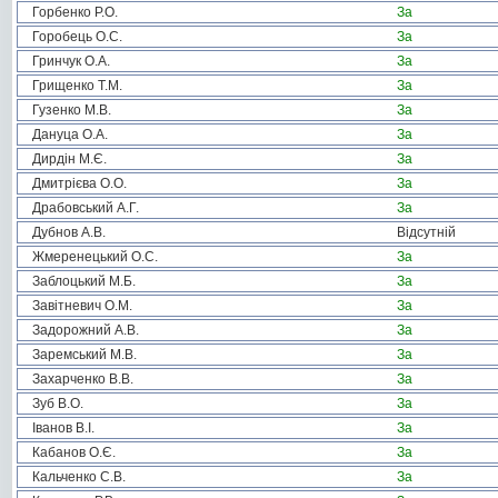
Горбенко Р.О.
За
Горобець О.С.
За
Гринчук О.А.
За
Грищенко Т.М.
За
Гузенко М.В.
За
Дануца О.А.
За
Дирдін М.Є.
За
Дмитрієва О.О.
За
Драбовський А.Г.
За
Дубнов А.В.
Відсутній
Жмеренецький О.С.
За
Заблоцький М.Б.
За
Завітневич О.М.
За
Задорожний А.В.
За
Заремський М.В.
За
Захарченко В.В.
За
Зуб В.О.
За
Іванов В.І.
За
Кабанов О.Є.
За
Кальченко С.В.
За