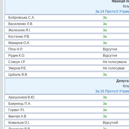
Фракція п
Кіл
За:14 Проти:0 Утрим
Бобровська С.А.
За
Василенко Л.В.
За
Железняк Я.І.
За
Костенко Р.В.
За
Макаров О.А.
За
Піпа Н.Р.
Відсутня
Рудик К.О.
Відсутня
Совсун І.Р.
Не голосувала
Умєров Р.Е.
Не голосував
Цабаль В.В.
За
Депута
Кіл
За:16 Проти:0 Утрим
Арешонков В.Ю.
За
Бакунець П.А.
За
Горват Р.І.
За
Іванчук А.В.
За
Ковальов О.І.
Відсутній