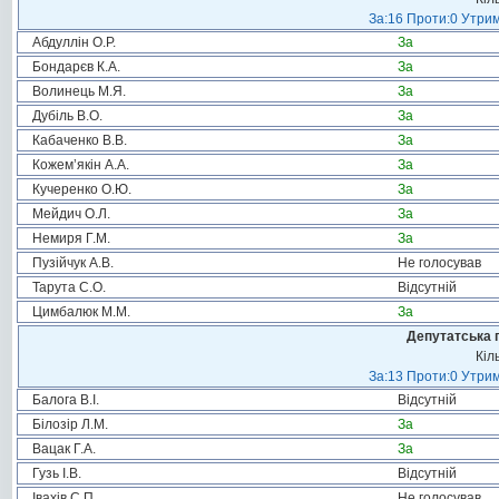
За:16 Проти:0 Утрим
Абдуллін О.Р.
За
Бондарєв К.А.
За
Волинець М.Я.
За
Дубіль В.О.
За
Кабаченко В.В.
За
Кожем’якін А.А.
За
Кучеренко О.Ю.
За
Мейдич О.Л.
За
Немиря Г.М.
За
Пузійчук А.В.
Не голосував
Тарута С.О.
Відсутній
Цимбалюк М.М.
За
Депутатська 
Кіл
За:13 Проти:0 Утрим
Балога В.І.
Відсутній
Білозір Л.М.
За
Вацак Г.А.
За
Гузь І.В.
Відсутній
Івахів С.П.
Не голосував