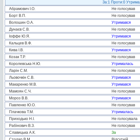
За:1 Проти:0 Утримал
Абрамович І.О.
Не голосував
Борт В.П.
Не голосував
Волошин О.А.
Утримався
Дунаєв С.В.
Не голосував
Іоффе Ю.Я.
Утримався
Кальцев В.Ф.
Не голосував
Кива І.В.
Утримався
Козак Т.Р.
Не голосував
Королевська Н.Ю.
Утрималась
Ларін С.М.
Не голосував
Льовочкін С.В.
Утримався
Макаренко М.В.
Утримався
Мамоян С.Ч.
Не голосував
Мороз В.В.
Утримався
Павленко Ю.О.
Не голосував
Плачкова Т.М.
Утрималась
Приходько Н.І.
Не голосувала
Рабінович В.З.
Не голосував
Славицька А.К.
За
Столар В.М.
Відсутній