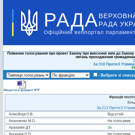
РАДА
ВЕРХОВН
РАДА УКР
Офіційний вебпортал парламент
Поіменне голосування про проект Закону про внесення змін до Закону
питань проходження громадянами
1
За:310 Проти:0 Утрима
Р
- Вибрати зі списк
Зберегти в форматі RTF
Фракція політ
Кіль
За:213 Проти:0 Утрима
Аліксійчук О.В.
Відсутній
Ананченко М.О.
Не голосував
Арахамія Д.Г.
За
Арсенюк О.О.
Не голосував