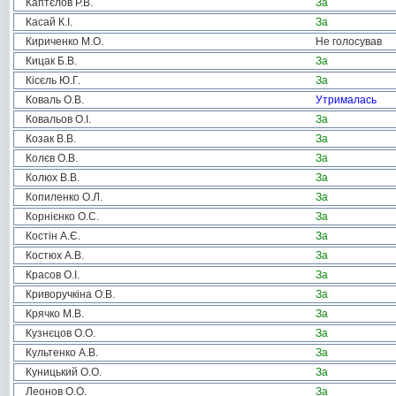
Каптєлов Р.В.
За
Касай К.І.
За
Кириченко М.О.
Не голосував
Кицак Б.В.
За
Кісєль Ю.Г.
За
Коваль О.В.
Утрималась
Ковальов О.І.
За
Козак В.В.
За
Колєв О.В.
За
Колюх В.В.
За
Копиленко О.Л.
За
Корнієнко О.С.
За
Костін А.Є.
За
Костюх А.В.
За
Красов О.І.
За
Криворучкіна О.В.
За
Крячко М.В.
За
Кузнєцов О.О.
За
Культенко А.В.
За
Куницький О.О.
За
Леонов О.О.
За