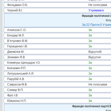
Фельдман О.Б.
Не голосував
Чорний В.І.
Утримався
Фракція політичної 
Кіл
За:22 Проти:0 Утрим
Алєксєєв С.О.
За
Бондар М.Л.
За
В’ятрович В.М.
За
Геращенко І.В.
За
Джемілєв М. .
Відсутній
Зінкевич Я.В.
Відсутня
Климпуш-Цинцадзе І.О.
За
Князевич Р.П.
За
Лопушанський А.Я.
За
Парубій А.В.
За
Саврасов М.В.
Не голосував
Сюмар В.П.
За
Фріз І.В.
За
Южаніна Н.П.
За
Фракція політичної партії
Кіл