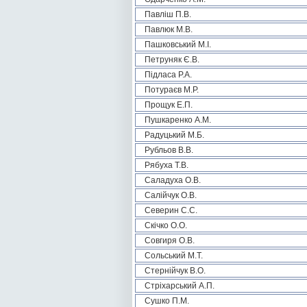
Павліш П.В.
Павлюк М.В.
Пашковський М.І.
Петруняк Є.В.
Підласа Р.А.
Потураєв М.Р.
Прощук Е.П.
Пушкаренко А.М.
Радуцький М.Б.
Рубльов В.В.
Рябуха Т.В.
Саладуха О.В.
Салійчук О.В.
Северин С.С.
Скічко О.О.
Совгиря О.В.
Сольський М.Т.
Стернійчук В.О.
Стріхарський А.П.
Сушко П.М.