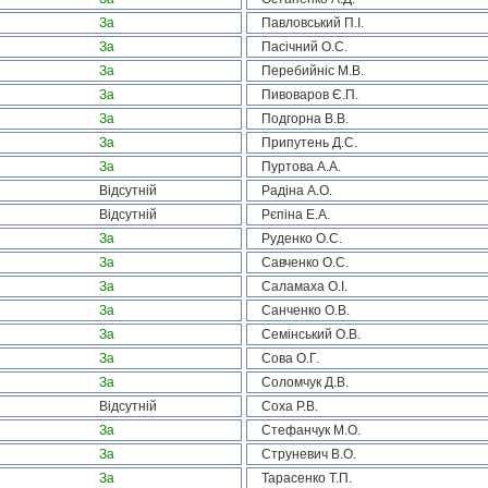
За
Павловський П.І.
За
Пасічний О.С.
За
Перебийніс М.В.
За
Пивоваров Є.П.
За
Подгорна В.В.
За
Припутень Д.С.
За
Пуртова А.А.
Відсутній
Радіна А.О.
Відсутній
Рєпіна Е.А.
За
Руденко О.С.
За
Савченко О.С.
За
Саламаха О.І.
За
Санченко О.В.
За
Семінський О.В.
За
Сова О.Г.
За
Соломчук Д.В.
Відсутній
Соха Р.В.
За
Стефанчук М.О.
За
Струневич В.О.
За
Тарасенко Т.П.