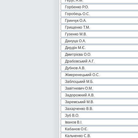
Герус А.М.
Горбенко Р.О.
Горобець О.С.
Гринчук О.А.
Грищенко Т.М.
Гузенко М.В.
Дануца О.А.
Дирдін М.Є.
Дмитрієва О.О.
Драбовський А.Г.
Дубнов А.В.
Жмеренецький О.С.
Заблоцький М.Б.
Завітневич О.М.
Задорожний А.В.
Заремський М.В.
Захарченко В.В.
Зуб В.О.
Іванов В.І.
Кабанов О.Є.
Кальченко С.В.