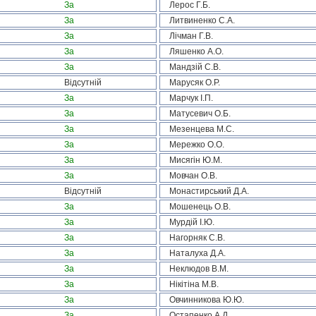
За
Лерос Г.Б.
За
Литвиненко С.А.
За
Лічман Г.В.
За
Ляшенко А.О.
За
Мандзій С.В.
Відсутній
Марусяк О.Р.
За
Марчук І.П.
За
Матусевич О.Б.
За
Мезенцева М.С.
За
Мережко О.О.
За
Мисягін Ю.М.
За
Мовчан О.В.
Відсутній
Монастирський Д.А.
За
Мошенець О.В.
За
Мурдій І.Ю.
За
Нагорняк С.В.
За
Наталуха Д.А.
За
Неклюдов В.М.
За
Нікітіна М.В.
За
Овчинникова Ю.Ю.
За
Остапенко А.Д.