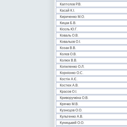
Каптєлов Р.В.
Касай К.І.
Кириченко М.О.
Кицак Б.В.
Кісєль Ю.Г.
Коваль О.В.
Ковальов О.І.
Козак В.В.
Колєв О.В.
Колюх В.В.
Копиленко О.Л.
Корнієнко О.С.
Костін А.Є.
Костюх А.В.
Красов О.І.
Криворучкіна О.В.
Крячко М.В.
Кузнєцов О.О.
Культенко А.В.
Куницький О.О.