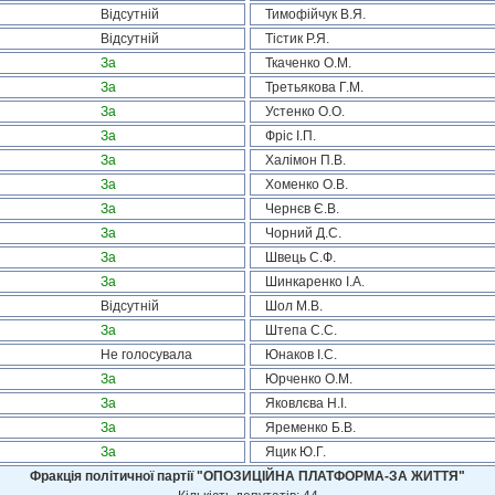
Відсутній
Тимофійчук В.Я.
Відсутній
Тістик Р.Я.
За
Ткаченко О.М.
За
Третьякова Г.М.
За
Устенко О.О.
За
Фріс І.П.
За
Халімон П.В.
За
Хоменко О.В.
За
Чернєв Є.В.
За
Чорний Д.С.
За
Швець С.Ф.
За
Шинкаренко І.А.
Відсутній
Шол М.В.
За
Штепа С.С.
Не голосувала
Юнаков І.С.
За
Юрченко О.М.
За
Яковлєва Н.І.
За
Яременко Б.В.
За
Яцик Ю.Г.
Фракція політичної партії "ОПОЗИЦІЙНА ПЛАТФОРМА-ЗА ЖИТТЯ"