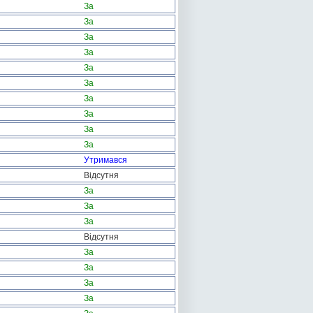
За
За
За
За
За
За
За
За
За
За
Утримався
Відсутня
За
За
За
Відсутня
За
За
За
За