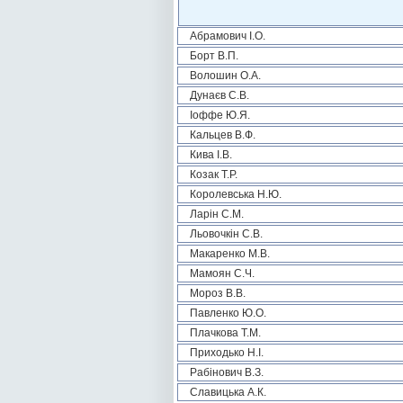
Абрамович І.О.
Борт В.П.
Волошин О.А.
Дунаєв С.В.
Іоффе Ю.Я.
Кальцев В.Ф.
Кива І.В.
Козак Т.Р.
Королевська Н.Ю.
Ларін С.М.
Льовочкін С.В.
Макаренко М.В.
Мамоян С.Ч.
Мороз В.В.
Павленко Ю.О.
Плачкова Т.М.
Приходько Н.І.
Рабінович В.З.
Славицька А.К.