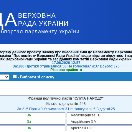
ДА
ВЕРХОВНА
РАДА УКРАЇНИ
ебпортал парламенту України
оряку денного проекту Закону про внесення змін до Регламенту Верховної 
країни "Про комітети Верховної Ради України" щодо підстав відсутності н
ях Верховної Ради України та засіданнях комітетів Верховної Ради Україн
17.06.2020 12:57
За:280 Проти:0 Утрималися:56 Не голосували:37 Всього:373
Рішення прийнято
- Вибрати зі списку
Фракція політичної партії "СЛУГА НАРОДУ"
Кількість депутатів: 248
За:215 Проти:0 Утрималися:3 Не голосували:5 Відсутні:25
За
Аллахвердієва І.В.
За
Андрійович З.М.
За
Арістов Ю.Ю.