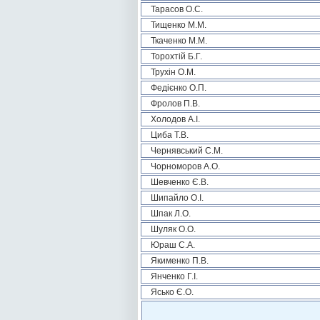
Тарасов О.С.
Тищенко М.М.
Ткаченко М.М.
Торохтій Б.Г.
Трухін О.М.
Федієнко О.П.
Фролов П.В.
Холодов А.І.
Циба Т.В.
Чернявський С.М.
Чорноморов А.О.
Шевченко Є.В.
Шипайло О.І.
Шпак Л.О.
Шуляк О.О.
Юраш С.А.
Якименко П.В.
Янченко Г.І.
Ясько Є.О.