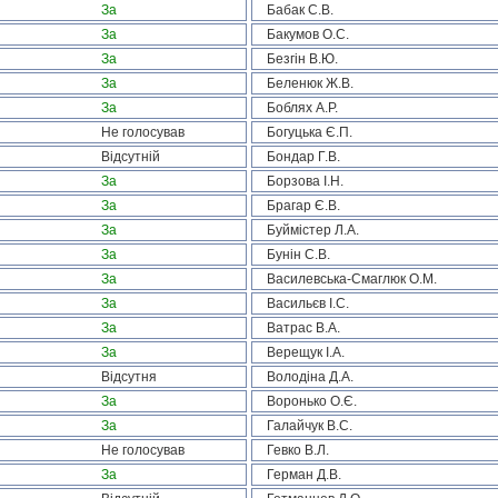
За
Бабак С.В.
За
Бакумов О.С.
За
Безгін В.Ю.
За
Беленюк Ж.В.
За
Боблях А.Р.
Не голосував
Богуцька Є.П.
Відсутній
Бондар Г.В.
За
Борзова І.Н.
За
Брагар Є.В.
За
Буймістер Л.А.
За
Бунін С.В.
За
Василевська-Смаглюк О.М.
За
Васильєв І.С.
За
Ватрас В.А.
За
Верещук І.А.
Відсутня
Володіна Д.А.
За
Воронько О.Є.
За
Галайчук В.С.
Не голосував
Гевко В.Л.
За
Герман Д.В.