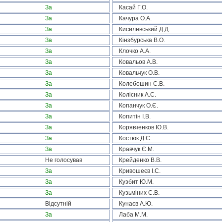
За
Касай Г.О.
За
Качура О.А.
За
Кисилевський Д.Д.
За
Кінзбурська В.О.
За
Клочко А.А.
За
Ковальов А.В.
За
Ковальчук О.В.
За
Колебошин С.В.
За
Колісник А.С.
За
Копанчук О.Є.
За
Копитін І.В.
За
Корявченков Ю.В.
За
Костюк Д.С.
За
Кравчук Є.М.
Не голосував
Крейденко В.В.
За
Кривошеєв І.С.
За
Кузбит Ю.М.
За
Кузьміних С.В.
Відсутній
Кунаєв А.Ю.
За
Лаба М.М.