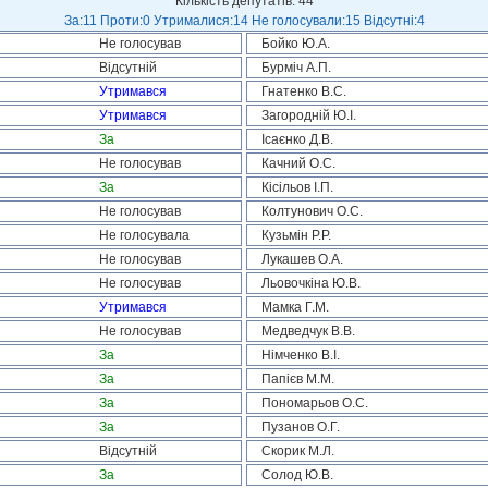
Кількість депутатів: 44
За:11 Проти:0 Утрималися:14 Не голосували:15 Відсутні:4
Не голосував
Бойко Ю.А.
Відсутній
Бурміч А.П.
Утримався
Гнатенко В.С.
Утримався
Загородній Ю.І.
За
Ісаєнко Д.В.
Не голосував
Качний О.С.
За
Кісільов І.П.
Не голосував
Колтунович О.С.
Не голосувала
Кузьмін Р.Р.
Не голосував
Лукашев О.А.
Не голосував
Льовочкіна Ю.В.
Утримався
Мамка Г.М.
Не голосував
Медведчук В.В.
За
Німченко В.І.
За
Папієв М.М.
За
Пономарьов О.С.
За
Пузанов О.Г.
Відсутній
Скорик М.Л.
За
Солод Ю.В.