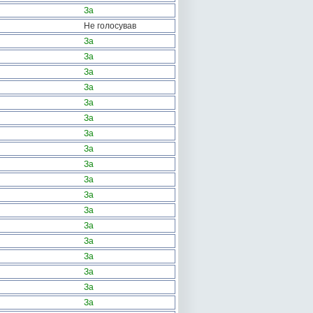
За
Не голосував
За
За
За
За
За
За
За
За
За
За
За
За
За
За
За
За
За
За