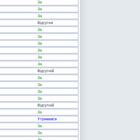
За
За
За
Відсутня
За
За
За
За
За
За
Відсутній
За
За
За
За
Відсутній
За
Утримався
За
За
За