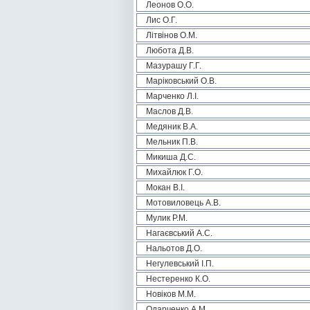
Леонов О.О.
Лис О.Г.
Літвінов О.М.
Любота Д.В.
Мазурашу Г.Г.
Маріковський О.В.
Марченко Л.І.
Маслов Д.В.
Медяник В.А.
Мельник П.В.
Микиша Д.С.
Михайлюк Г.О.
Мокан В.І.
Мотовиловець А.В.
Мулик Р.М.
Нагаєвський А.С.
Нальотов Д.О.
Негулевський І.П.
Нестеренко К.О.
Новіков М.М.
Одарченко А.М.