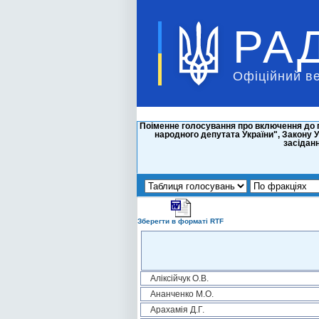
РА
Офіційний в
Поіменне голосування про включення до п
народного депутата України", Закону У
засіданн
Зберегти в форматі RTF
Аліксійчук О.В.
Ананченко М.О.
Арахамія Д.Г.