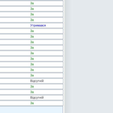
За
За
За
За
Утримався
За
За
За
За
За
За
За
За
За
Відсутній
За
За
Відсутній
За