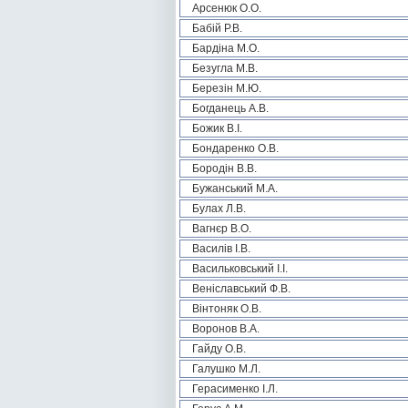
Арсенюк О.О.
Бабій Р.В.
Бардіна М.О.
Безугла М.В.
Березін М.Ю.
Богданець А.В.
Божик В.І.
Бондаренко О.В.
Бородін В.В.
Бужанський М.А.
Булах Л.В.
Вагнєр В.О.
Василів І.В.
Васильковський І.І.
Веніславський Ф.В.
Вінтоняк О.В.
Воронов В.А.
Гайду О.В.
Галушко М.Л.
Герасименко І.Л.