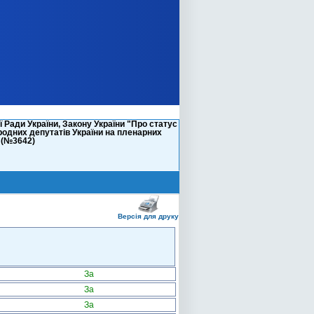
Ради України, Закону України "Про статус
ародних депутатів України на пленарних
и (№3642)
Версія для друку
За
За
За