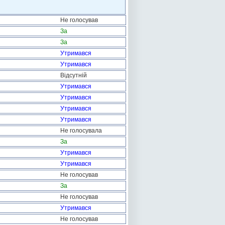
Не голосував
За
За
Утримався
Утримався
Відсутній
Утримався
Утримався
Утримався
Утримався
Не голосувала
За
Утримався
Утримався
Не голосував
За
Не голосував
Утримався
Не голосував