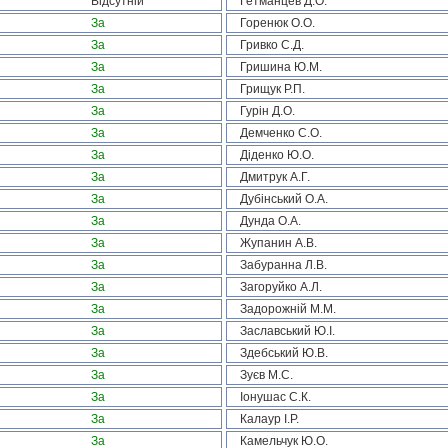
Відсутній
Гетманцев Д.О.
За
Горенюк О.О.
За
Гривко С.Д.
За
Гришина Ю.М.
За
Грищук Р.П.
За
Гурін Д.О.
За
Демченко С.О.
За
Діденко Ю.О.
За
Дмитрук А.Г.
За
Дубінський О.А.
За
Дунда О.А.
За
Жупанин А.В.
За
Забуранна Л.В.
За
Загоруйко А.Л.
За
Задорожній М.М.
За
Заславський Ю.І.
За
Здебський Ю.В.
За
Зуєв М.С.
За
Іонушас С.К.
За
Калаур І.Р.
За
Камельчук Ю.О.