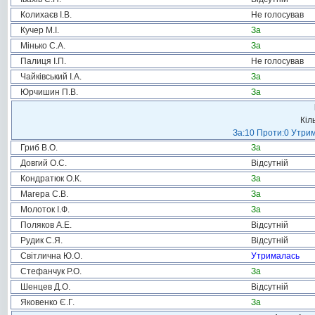
Колихаєв І.В.
Не голосував
Кучер М.І.
За
Мінько С.А.
За
Палиця І.П.
Не голосував
Чайківський І.А.
За
Юрчишин П.В.
За
Кіл
За:10 Проти:0 Утрим
Гриб В.О.
За
Довгий О.С.
Відсутній
Кондратюк О.К.
За
Магера С.В.
За
Молоток І.Ф.
За
Поляков А.Е.
Відсутній
Рудик С.Я.
Відсутній
Світлична Ю.О.
Утрималась
Стефанчук Р.О.
За
Шенцев Д.О.
Відсутній
Яковенко Є.Г.
За