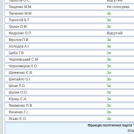
Тарасов О.С.
Відсутній
Тищенко М.М.
Не голосував
Ткаченко М.М.
За
Торохтій Б.Г.
За
Трухін О.М.
За
Федієнко О.П.
Відсутній
Фролов П.В.
За
Холодов А.І.
За
Циба Т.В.
За
Чернявський С.М.
За
Чорноморов А.О.
За
Шевченко Є.В.
За
Шипайло О.І.
За
Шпак Л.О.
За
Шуляк О.О.
За
Юраш С.А.
За
Якименко П.В.
За
Янченко Г.І.
За
Ясько Є.О.
За
Фракція політичної пар
Кіл