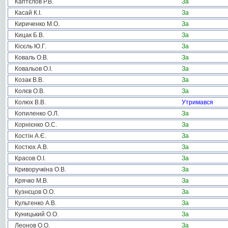
Каптєлов Р.В.
За
Касай К.І.
За
Кириченко М.О.
За
Кицак Б.В.
За
Кісєль Ю.Г.
За
Коваль О.В.
За
Ковальов О.І.
За
Козак В.В.
За
Колєв О.В.
За
Колюх В.В.
Утримався
Копиленко О.Л.
За
Корнієнко О.С.
За
Костін А.Є.
За
Костюх А.В.
За
Красов О.І.
За
Криворучкіна О.В.
За
Крячко М.В.
За
Кузнєцов О.О.
За
Культенко А.В.
За
Куницький О.О.
За
Леонов О.О.
За