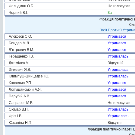
Фельдман О.Б.
Не голосував
Чорний В.І.
За
Фракція політичної 
Кіл
За:0 Проти:0 Утрима
Алєксєєв С.О.
Утримався
Бондар М.Л.
Утримався
В’ятрович В.М.
Утримався
Геращенко І.В.
Утрималась
Джемілєв М. .
Відсутній
Зінкевич Я.В.
Утрималась
Климпуш-Цинцадзе І.О.
Утрималась
Князевич Р.П.
Утримався
Лопушанський А.Я.
Утримався
Парубій А.В.
Утримався
Саврасов М.В.
Не голосував
Сюмар В.П.
Утрималась
Фріз І.В.
Утрималась
Южаніна Н.П.
Відсутня
Фракція політичної партії
Кіл