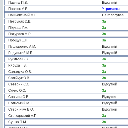
Павліш П.В.
Відсутній
Павлюк М.В.
Утримався
Пашковський М.І.
Не голосував
Петруняк Є.В.
За
Підласа Р.А.
За
Потураєв М.Р.
За
Прощук Е.П.
За
Пушкаренко А.М.
Відсутній
Радуцький М.Б.
Відсутній
Рубльов В.В.
За
Рябуха Т.В.
За
Саладуха О.В.
За
Салійчук О.В.
За
Северин С.С.
Відсутній
Скічко О.О.
За
Совгиря О.В.
Відсутня
Сольський М.Т.
Відсутній
Стернійчук В.О.
Відсутній
Стріхарський А.П.
За
Сушко П.М.
За