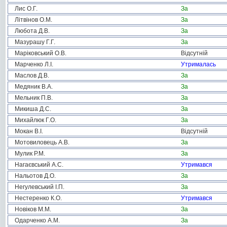
Лис О.Г.
За
Літвінов О.М.
За
Любота Д.В.
За
Мазурашу Г.Г.
За
Маріковський О.В.
Відсутній
Марченко Л.І.
Утрималась
Маслов Д.В.
За
Медяник В.А.
За
Мельник П.В.
За
Микиша Д.С.
За
Михайлюк Г.О.
За
Мокан В.І.
Відсутній
Мотовиловець А.В.
За
Мулик Р.М.
За
Нагаєвський А.С.
Утримався
Нальотов Д.О.
За
Негулевський І.П.
За
Нестеренко К.О.
Утримався
Новіков М.М.
За
Одарченко А.М.
За