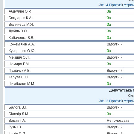
За:14 Проти:0 Утрим
Абдуллін О.Р.
За
Бондарєв К.А.
За
Волинець М.Я.
За
Дубіль В.О.
За
Кабаченко В.В.
За
Кожем’якін А.А.
Відсутній
Кучеренко О.Ю.
За
Мейдич О.Л.
Відсутній
Немиря Г.М.
За
Пузійчук А.В.
Відсутній
Тарута С.О.
Відсутній
Цимбалюк М.М.
За
Депутатська 
Кіл
За:12 Проти:0 Утрим
Балога В.І.
Відсутній
Білозір Л.М.
За
Вацак Г.А.
Не голосував
Гузь І.В.
Відсутній
Івахів С.П.
Відсутній