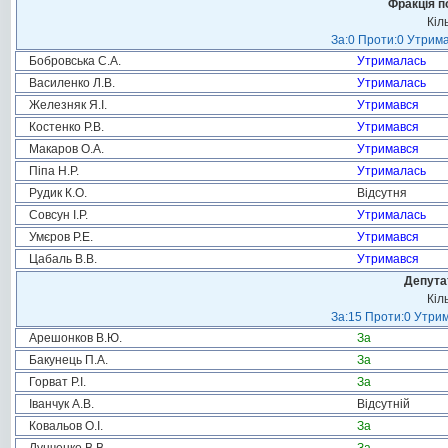
Фракція п
Кіл
За:0 Проти:0 Утрима
Бобровська С.А.
Утрималась
Василенко Л.В.
Утрималась
Железняк Я.І.
Утримався
Костенко Р.В.
Утримався
Макаров О.А.
Утримався
Піпа Н.Р.
Утрималась
Рудик К.О.
Відсутня
Совсун І.Р.
Утрималась
Умєров Р.Е.
Утримався
Цабаль В.В.
Утримався
Депута
Кіл
За:15 Проти:0 Утрим
Арешонков В.Ю.
За
Бакунець П.А.
За
Горват Р.І.
За
Іванчук А.В.
Відсутній
Ковальов О.І.
За