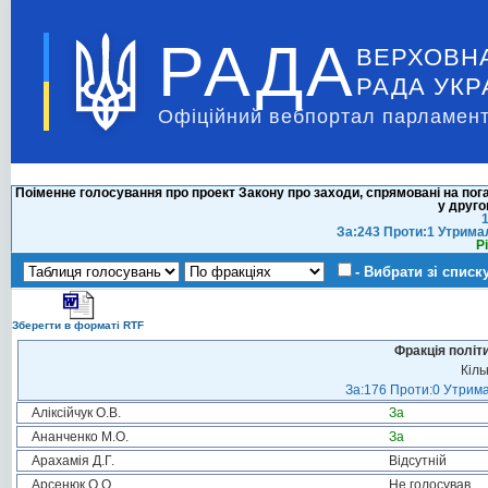
РАДА
ВЕРХОВН
РАДА УКР
Офіційний вебпортал парламент
Поіменне голосування про проект Закону про заходи, спрямовані на пога
у друго
1
За:243 Проти:1 Утрима
Р
- Вибрати зі списк
Зберегти в форматі RTF
Фракція політ
Кіль
За:176 Проти:0 Утрима
Аліксійчук О.В.
За
Ананченко М.О.
За
Арахамія Д.Г.
Відсутній
Арсенюк О.О.
Не голосував