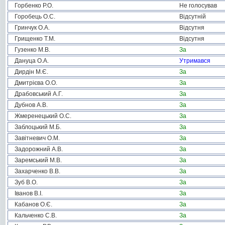
Горбенко Р.О.
Не голосував
Горобець О.С.
Відсутній
Гринчук О.А.
Відсутня
Грищенко Т.М.
Відсутня
Гузенко М.В.
За
Дануца О.А.
Утримався
Дирдін М.Є.
За
Дмитрієва О.О.
За
Драбовський А.Г.
За
Дубнов А.В.
За
Жмеренецький О.С.
За
Заблоцький М.Б.
За
Завітневич О.М.
За
Задорожний А.В.
За
Заремський М.В.
За
Захарченко В.В.
За
Зуб В.О.
За
Іванов В.І.
За
Кабанов О.Є.
За
Кальченко С.В.
За