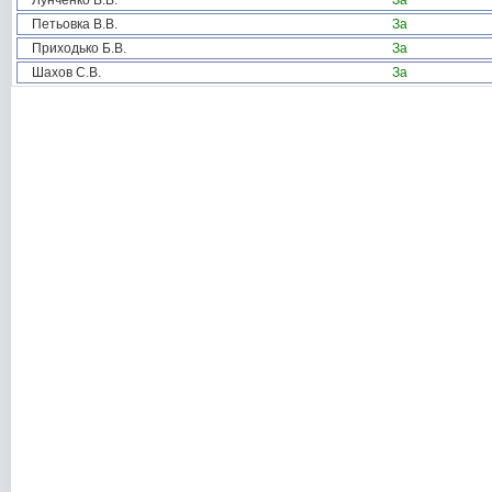
Лунченко В.В.
За
Петьовка В.В.
За
Приходько Б.В.
За
Шахов С.В.
За