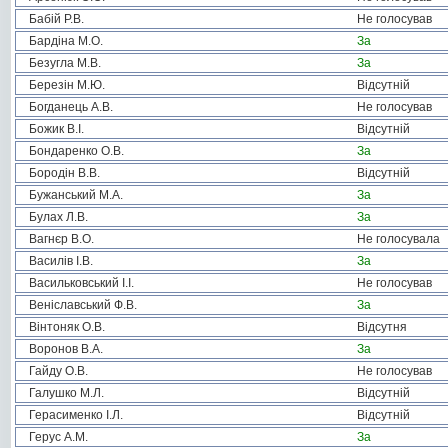
Бабій Р.В.
Не голосував
Бардіна М.О.
За
Безугла М.В.
За
Березін М.Ю.
Відсутній
Богданець А.В.
Не голосував
Божик В.І.
Відсутній
Бондаренко О.В.
За
Бородін В.В.
Відсутній
Бужанський М.А.
За
Булах Л.В.
За
Вагнєр В.О.
Не голосувала
Василів І.В.
За
Васильковський І.І.
Не голосував
Веніславський Ф.В.
За
Вінтоняк О.В.
Відсутня
Воронов В.А.
За
Гайду О.В.
Не голосував
Галушко М.Л.
Відсутній
Герасименко І.Л.
Відсутній
Герус А.М.
За