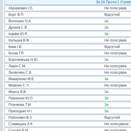
За:16 Проти:1 Утрима
Абрамович І.О.
Не голосував
Борт В.П.
Відсутній
Волошин О.А.
За
Дунаєв С.В.
За
Іоффе Ю.Я.
За
Кальцев В.Ф.
Не голосував
Кива І.В.
Відсутній
Козак Т.Р.
Не голосував
Королевська Н.Ю.
За
Ларін С.М.
Не голосував
Льовочкін С.В.
Не голосував
Макаренко М.В.
За
Мамоян С.Ч.
Не голосував
Мороз В.В.
За
Павленко Ю.О.
За
Плачкова Т.М.
За
Приходько Н.І.
За
Рабінович В.З.
Відсутній
Славицька А.К.
Не голосувала
Столар В.М.
Не голосував