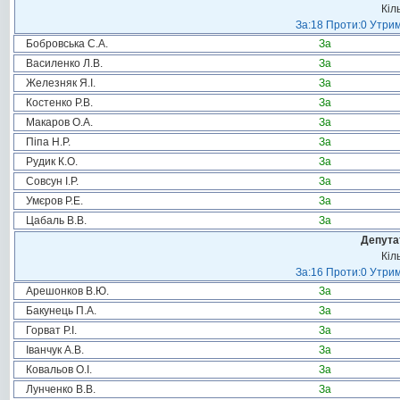
Кіл
За:18 Проти:0 Утрим
Бобровська С.А.
За
Василенко Л.В.
За
Железняк Я.І.
За
Костенко Р.В.
За
Макаров О.А.
За
Піпа Н.Р.
За
Рудик К.О.
За
Совсун І.Р.
За
Умєров Р.Е.
За
Цабаль В.В.
За
Депута
Кіл
За:16 Проти:0 Утрим
Арешонков В.Ю.
За
Бакунець П.А.
За
Горват Р.І.
За
Іванчук А.В.
За
Ковальов О.І.
За
Лунченко В.В.
За