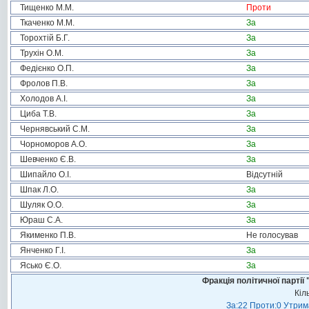
Тищенко М.М.
Проти
Ткаченко М.М.
За
Торохтій Б.Г.
За
Трухін О.М.
За
Федієнко О.П.
За
Фролов П.В.
За
Холодов А.І.
За
Циба Т.В.
За
Чернявський С.М.
За
Чорноморов А.О.
За
Шевченко Є.В.
За
Шипайло О.І.
Відсутній
Шпак Л.О.
За
Шуляк О.О.
За
Юраш С.А.
За
Якименко П.В.
Не голосував
Янченко Г.І.
За
Ясько Є.О.
За
Фракція політичної пар
Кіл
За:22 Проти:0 Утрима