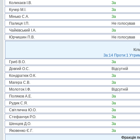
Колихаєв І.В.
За
Кучер М.І.
За
Мінько С.А.
За
Палиця І.П.
Не голосував
Чайківський І.А.
За
Юрчишин П.В.
Не голосував
Кіл
За:14 Проти:1 Утрим
Гриб В.О.
За
Довгий О.С.
Відсутній
Кондратюк О.К.
За
Магера С.В.
За
Молоток І.Ф.
Відсутній
Поляков А.Е.
За
Рудик С.Я.
За
Світлична Ю.О.
За
Стефанчук Р.О.
За
Шенцев Д.О.
За
Яковенко Є.Г.
За
Фракція п