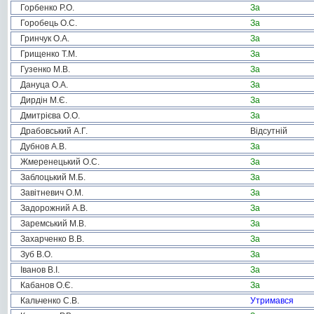
Горбенко Р.О.
За
Горобець О.С.
За
Гринчук О.А.
За
Грищенко Т.М.
За
Гузенко М.В.
За
Дануца О.А.
За
Дирдін М.Є.
За
Дмитрієва О.О.
За
Драбовський А.Г.
Відсутній
Дубнов А.В.
За
Жмеренецький О.С.
За
Заблоцький М.Б.
За
Завітневич О.М.
За
Задорожний А.В.
За
Заремський М.В.
За
Захарченко В.В.
За
Зуб В.О.
За
Іванов В.І.
За
Кабанов О.Є.
За
Кальченко С.В.
Утримався