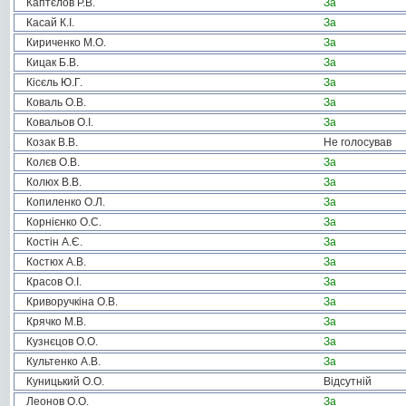
Каптєлов Р.В.
За
Касай К.І.
За
Кириченко М.О.
За
Кицак Б.В.
За
Кісєль Ю.Г.
За
Коваль О.В.
За
Ковальов О.І.
За
Козак В.В.
Не голосував
Колєв О.В.
За
Колюх В.В.
За
Копиленко О.Л.
За
Корнієнко О.С.
За
Костін А.Є.
За
Костюх А.В.
За
Красов О.І.
За
Криворучкіна О.В.
За
Крячко М.В.
За
Кузнєцов О.О.
За
Культенко А.В.
За
Куницький О.О.
Відсутній
Леонов О.О.
За