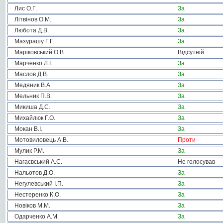
Лис О.Г.
За
Літвінов О.М.
За
Любота Д.В.
За
Мазурашу Г.Г.
За
Маріковський О.В.
Відсутній
Марченко Л.І.
За
Маслов Д.В.
За
Медяник В.А.
За
Мельник П.В.
За
Микиша Д.С.
За
Михайлюк Г.О.
За
Мокан В.І.
За
Мотовиловець А.В.
Проти
Мулик Р.М.
За
Нагаєвський А.С.
Не голосував
Нальотов Д.О.
За
Негулевський І.П.
За
Нестеренко К.О.
За
Новіков М.М.
За
Одарченко А.М.
За