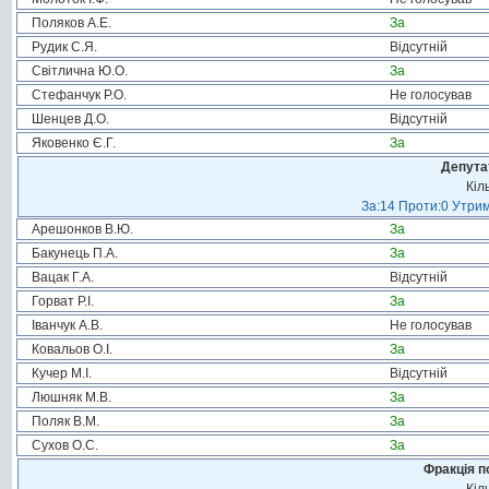
Поляков А.Е.
За
Рудик С.Я.
Відсутній
Світлична Ю.О.
За
Стефанчук Р.О.
Не голосував
Шенцев Д.О.
Відсутній
Яковенко Є.Г.
За
Депута
Кіл
За:14 Проти:0 Утрим
Арешонков В.Ю.
За
Бакунець П.А.
За
Вацак Г.А.
Відсутній
Горват Р.І.
За
Іванчук А.В.
Не голосував
Ковальов О.І.
За
Кучер М.І.
Відсутній
Люшняк М.В.
За
Поляк В.М.
За
Сухов О.С.
За
Фракція п