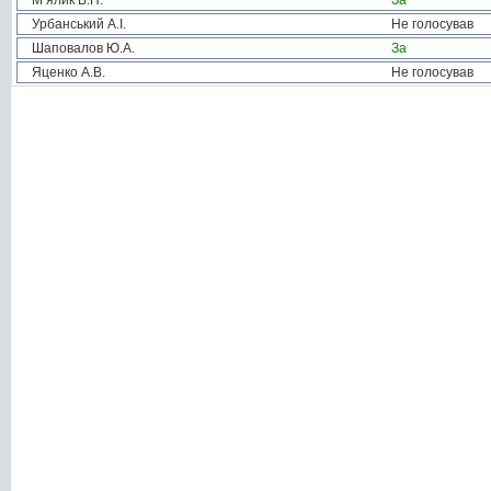
М’ялик В.Н.
За
Урбанський А.І.
Не голосував
Шаповалов Ю.А.
За
Яценко А.В.
Не голосував