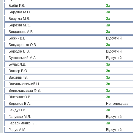
Бабій Р.В.
За
Бардіна М.О.
За
Безугла М.В.
За
Березін М.Ю.
За
Богданець А.В.
За
Божик В.І.
Відсутній
Бондаренко О.В.
За
Бородін В.В.
Відсутній
Бужанський М.А.
Відсутній
Булах Л.В.
За
Вагнєр В.О.
За
Василів І.В.
За
Васильковський І.І.
За
Веніславський Ф.В.
За
Вінтоняк О.В.
За
Воронов В.А.
Не голосував
Гайду О.В.
За
Галушко М.Л.
Відсутній
Герасименко І.Л.
За
Герус А.М.
Відсутній