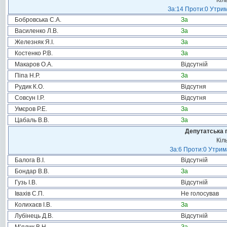
Кіл
За:14 Проти:0 Утрим
Бобровська С.А.
За
Василенко Л.В.
За
Железняк Я.І.
За
Костенко Р.В.
За
Макаров О.А.
Відсутній
Піпа Н.Р.
За
Рудик К.О.
Відсутня
Совсун І.Р.
Відсутня
Умєров Р.Е.
За
Цабаль В.В.
За
Депутатська 
Кіл
За:6 Проти:0 Утрим
Балога В.І.
Відсутній
Бондар В.В.
За
Гузь І.В.
Відсутній
Івахів С.П.
Не голосував
Колихаєв І.В.
За
Лубінець Д.В.
Відсутній