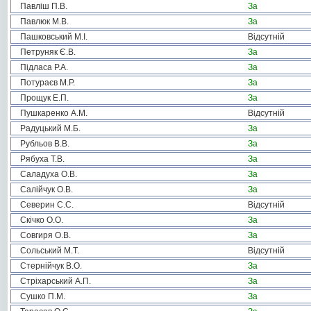
Павліш П.В.
За
Павлюк М.В.
За
Пашковський М.І.
Відсутній
Петруняк Є.В.
За
Підласа Р.А.
За
Потураєв М.Р.
За
Прощук Е.П.
За
Пушкаренко А.М.
Відсутній
Радуцький М.Б.
За
Рубльов В.В.
За
Рябуха Т.В.
За
Саладуха О.В.
За
Салійчук О.В.
За
Северин С.С.
Відсутній
Скічко О.О.
За
Совгиря О.В.
За
Сольський М.Т.
Відсутній
Стернійчук В.О.
За
Стріхарський А.П.
За
Сушко П.М.
За