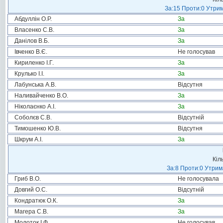
За:15 Проти:0 Утрим
Абдуллін О.Р.
За
Власенко С.В.
За
Данілов В.Б.
За
Івченко В.Є.
Не голосував
Кириленко І.Г.
За
Крулько І.І.
За
Лабунська А.В.
Відсутня
Наливайченко В.О.
За
Ніколаєнко А.І.
За
Соболєв С.В.
Відсутній
Тимошенко Ю.В.
Відсутня
Шкрум А.І.
За
Кіл
За:8 Проти:0 Утрим
Гриб В.О.
Не голосувала
Довгий О.С.
Відсутній
Кондратюк О.К.
За
Магера С.В.
За
Молоток І.Ф.
Не голосував