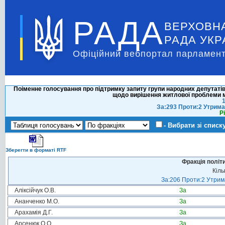
РАДА
ВЕРХОВН
РАДА УКР
Офіційний вебпортал парламент
Поіменне голосування про підтримку запиту групи народних депутатів
щодо вирішення житлової проблеми ме
1
За:293 Проти:2 Утрима
Р
- Вибрати зі списк
Зберегти в форматі RTF
Фракція політ
Кіль
За:206 Проти:2 Утрима
Аліксійчук О.В.
За
Ананченко М.О.
За
Арахамія Д.Г.
За
Арсенюк О.О.
За