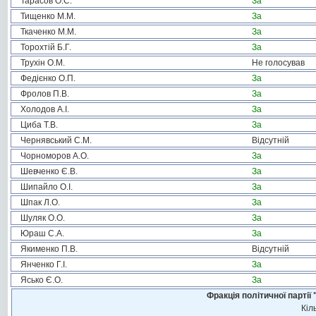
Тарасов О.С.
За
Тищенко М.М.
За
Ткаченко М.М.
За
Торохтій Б.Г.
За
Трухін О.М.
Не голосував
Федієнко О.П.
За
Фролов П.В.
За
Холодов А.І.
За
Циба Т.В.
За
Чернявський С.М.
Відсутній
Чорноморов А.О.
За
Шевченко Є.В.
За
Шипайло О.І.
За
Шпак Л.О.
За
Шуляк О.О.
За
Юраш С.А.
За
Якименко П.В.
Відсутній
Янченко Г.І.
За
Ясько Є.О.
За
Фракція політичної пар
Кіл