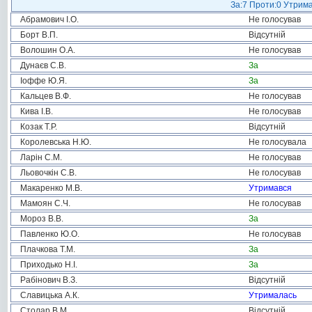
За:7 Проти:0 Утрима
Абрамович І.О.
Не голосував
Борт В.П.
Відсутній
Волошин О.А.
Не голосував
Дунаєв С.В.
За
Іоффе Ю.Я.
За
Кальцев В.Ф.
Не голосував
Кива І.В.
Не голосував
Козак Т.Р.
Відсутній
Королевська Н.Ю.
Не голосувала
Ларін С.М.
Не голосував
Льовочкін С.В.
Не голосував
Макаренко М.В.
Утримався
Мамоян С.Ч.
Не голосував
Мороз В.В.
За
Павленко Ю.О.
Не голосував
Плачкова Т.М.
За
Приходько Н.І.
За
Рабінович В.З.
Відсутній
Славицька А.К.
Утрималась
Столар В.М.
Відсутній