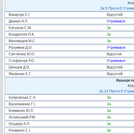
Кіл
За:5 Проти:0 Утрим
Вакарчук С.І.
Відсутній
Деркач А.Л.
Утримався
Євтушок С.М.
За
Кондратюк О.К.
За
Магомедов М.С.
За
Разумков Д.О.
Утримався
Світлична Ю.О.
Відсутня
Стефанчук Р.О.
Утримався
Шенцев Д.О.
Відсутній
Яковенко Є.Г.
Відсутній
Фракція п
Кіл
За:14 Проти:0 Утрим
Бобровська С.А.
За
Васильченко Г.І.
За
Клименко Ю.Л.
За
Лозинський Р.М.
За
Осадчук А.П.
За
Рахманін С.І.
За