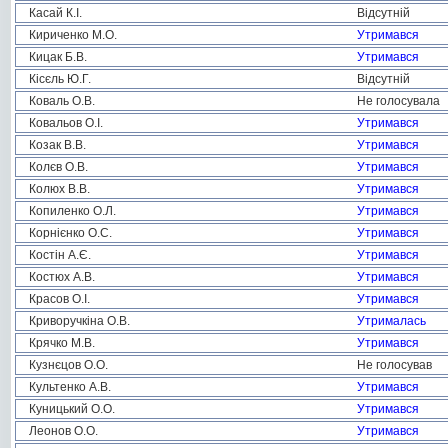
Касай К.І.
Відсутній
Кириченко М.О.
Утримався
Кицак Б.В.
Утримався
Кісєль Ю.Г.
Відсутній
Коваль О.В.
Не голосувала
Ковальов О.І.
Утримався
Козак В.В.
Утримався
Колєв О.В.
Утримався
Колюх В.В.
Утримався
Копиленко О.Л.
Утримався
Корнієнко О.С.
Утримався
Костін А.Є.
Утримався
Костюх А.В.
Утримався
Красов О.І.
Утримався
Криворучкіна О.В.
Утрималась
Крячко М.В.
Утримався
Кузнєцов О.О.
Не голосував
Культенко А.В.
Утримався
Куницький О.О.
Утримався
Леонов О.О.
Утримався