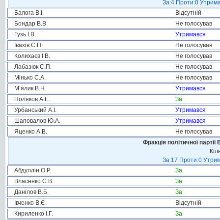
За:4 Проти:0 Утрима
Балога В.І.
Відсутній
Бондар В.В.
Не голосував
Гузь І.В.
Утримався
Івахів С.П.
Не голосував
Колихаєв І.В.
Не голосував
Лабазюк С.П.
Не голосував
Мінько С.А.
Не голосував
М’ялик В.Н.
Утримався
Поляков А.Е.
За
Урбанський А.І.
Утримався
Шаповалов Ю.А.
Утримався
Яценко А.В.
Не голосував
Фракція політичної партії
Кіл
За:17 Проти:0 Утрим
Абдуллін О.Р.
За
Власенко С.В.
За
Данілов В.Б.
За
Івченко В.Є.
Відсутній
Кириленко І.Г.
За