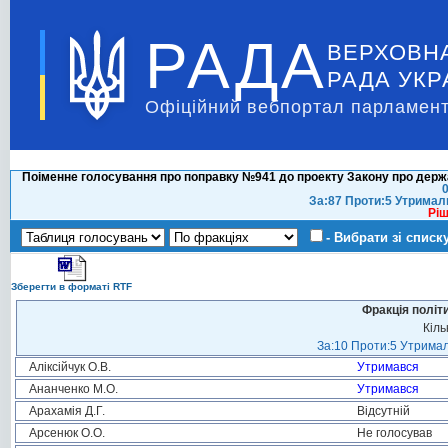
РАДА
ВЕРХОВН
РАДА УКР
Офіційний вебпортал парламент
Поіменне голосування про поправку №941 до проекту Закону про держа
0
За:87 Проти:5 Утримал
Ріш
- Вибрати зі списк
Зберегти в форматі RTF
Фракція політ
Кіль
За:10 Проти:5 Утримал
Аліксійчук О.В.
Утримався
Ананченко М.О.
Утримався
Арахамія Д.Г.
Відсутній
Арсенюк О.О.
Не голосував