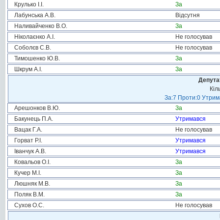
Крулько І.І.
За
Лабунська А.В.
Відсутня
Наливайченко В.О.
За
Ніколаєнко А.І.
Не голосував
Соболєв С.В.
Не голосував
Тимошенко Ю.В.
За
Шкрум А.І.
За
Депута
Кіл
За:7 Проти:0 Утрим
Арешонков В.Ю.
За
Бакунець П.А.
Утримався
Вацак Г.А.
Не голосував
Горват Р.І.
Утримався
Іванчук А.В.
Утримався
Ковальов О.І.
За
Кучер М.І.
За
Люшняк М.В.
За
Поляк В.М.
За
Сухов О.С.
Не голосував