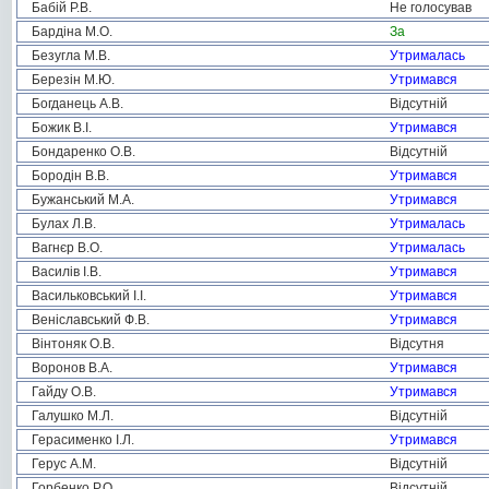
Бабій Р.В.
Не голосував
Бардіна М.О.
За
Безугла М.В.
Утрималась
Березін М.Ю.
Утримався
Богданець А.В.
Відсутній
Божик В.І.
Утримався
Бондаренко О.В.
Відсутній
Бородін В.В.
Утримався
Бужанський М.А.
Утримався
Булах Л.В.
Утрималась
Вагнєр В.О.
Утрималась
Василів І.В.
Утримався
Васильковський І.І.
Утримався
Веніславський Ф.В.
Утримався
Вінтоняк О.В.
Відсутня
Воронов В.А.
Утримався
Гайду О.В.
Утримався
Галушко М.Л.
Відсутній
Герасименко І.Л.
Утримався
Герус А.М.
Відсутній
Горбенко Р.О.
Відсутній