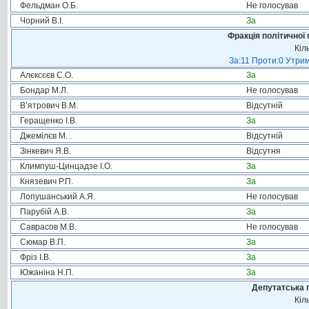
Фельдман О.Б.
Не голосував
Чорний В.І.
За
Фракція політичної 
Кіл
За:11 Проти:0 Утрим
Алєксєєв С.О.
За
Бондар М.Л.
Не голосував
В’ятрович В.М.
Відсутній
Геращенко І.В.
За
Джемілєв М. .
Відсутній
Зінкевич Я.В.
Відсутня
Климпуш-Цинцадзе І.О.
За
Князевич Р.П.
За
Лопушанський А.Я.
Не голосував
Парубій А.В.
За
Саврасов М.В.
Не голосував
Сюмар В.П.
За
Фріз І.В.
За
Южаніна Н.П.
За
Депутатська 
Кіл