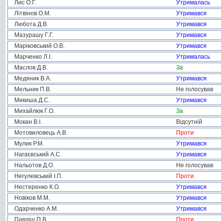
Лис О.Г.
Утрималась
Літвінов О.М.
Утримався
Любота Д.В.
Утримався
Мазурашу Г.Г.
Утримався
Маріковський О.В.
Утримався
Марченко Л.І.
Утрималась
Маслов Д.В.
За
Медяник В.А.
Утримався
Мельник П.В.
Не голосував
Микиша Д.С.
Утримався
Михайлюк Г.О.
За
Мокан В.І.
Відсутній
Мотовиловець А.В.
Проти
Мулик Р.М.
Утримався
Нагаєвський А.С.
Утримався
Нальотов Д.О.
Не голосував
Негулевський І.П.
Проти
Нестеренко К.О.
Утримався
Новіков М.М.
Утримався
Одарченко А.М.
Утримався
Павліш П.В.
Проти