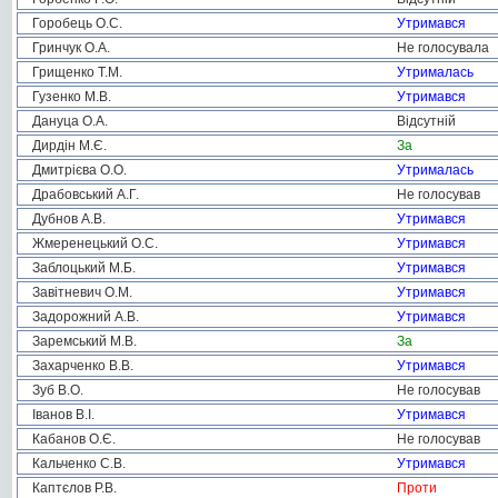
Горобець О.С.
Утримався
Гринчук О.А.
Не голосувала
Грищенко Т.М.
Утрималась
Гузенко М.В.
Утримався
Дануца О.А.
Відсутній
Дирдін М.Є.
За
Дмитрієва О.О.
Утрималась
Драбовський А.Г.
Не голосував
Дубнов А.В.
Утримався
Жмеренецький О.С.
Утримався
Заблоцький М.Б.
Утримався
Завітневич О.М.
Утримався
Задорожний А.В.
Утримався
Заремський М.В.
За
Захарченко В.В.
Утримався
Зуб В.О.
Не голосував
Іванов В.І.
Утримався
Кабанов О.Є.
Не голосував
Кальченко С.В.
Утримався
Каптєлов Р.В.
Проти