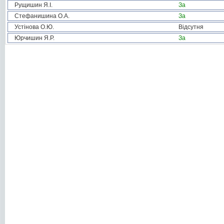
Рущишин Я.І.
За
Стефанишина О.А.
За
Устінова О.Ю.
Відсутня
Юрчишин Я.Р.
За