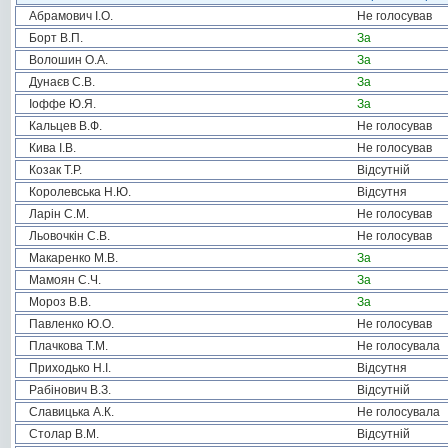
Абрамович І.О.
Не голосував
Борт В.П.
За
Волошин О.А.
За
Дунаєв С.В.
За
Іоффе Ю.Я.
За
Кальцев В.Ф.
Не голосував
Кива І.В.
Не голосував
Козак Т.Р.
Відсутній
Королевська Н.Ю.
Відсутня
Ларін С.М.
Не голосував
Льовочкін С.В.
Не голосував
Макаренко М.В.
За
Мамоян С.Ч.
За
Мороз В.В.
За
Павленко Ю.О.
Не голосував
Плачкова Т.М.
Не голосувала
Приходько Н.І.
Відсутня
Рабінович В.З.
Відсутній
Славицька А.К.
Не голосувала
Столар В.М.
Відсутній