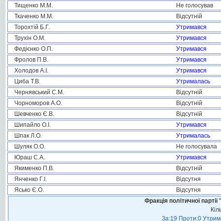
Тищенко М.М.
Не голосував
Ткаченко М.М.
Відсутній
Торохтій Б.Г.
Утримався
Трухін О.М.
Утримався
Федієнко О.П.
Утримався
Фролов П.В.
Утримався
Холодов А.І.
Утримався
Циба Т.В.
Утрималась
Чернявський С.М.
Відсутній
Чорноморов А.О.
Відсутній
Шевченко Є.В.
Відсутній
Шипайло О.І.
Утримався
Шпак Л.О.
Утрималась
Шуляк О.О.
Не голосувала
Юраш С.А.
Утримався
Якименко П.В.
Відсутній
Янченко Г.І.
Відсутня
Ясько Є.О.
Відсутня
Фракція політичної пар
Кіл
За:19 Проти:0 Утрима