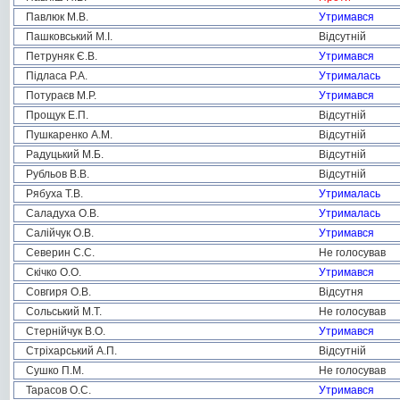
Павлюк М.В.
Утримався
Пашковський М.І.
Відсутній
Петруняк Є.В.
Утримався
Підласа Р.А.
Утрималась
Потураєв М.Р.
Утримався
Прощук Е.П.
Відсутній
Пушкаренко А.М.
Відсутній
Радуцький М.Б.
Відсутній
Рубльов В.В.
Відсутній
Рябуха Т.В.
Утрималась
Саладуха О.В.
Утрималась
Салійчук О.В.
Утримався
Северин С.С.
Не голосував
Скічко О.О.
Утримався
Совгиря О.В.
Відсутня
Сольський М.Т.
Не голосував
Стернійчук В.О.
Утримався
Стріхарський А.П.
Відсутній
Сушко П.М.
Не голосував
Тарасов О.С.
Утримався