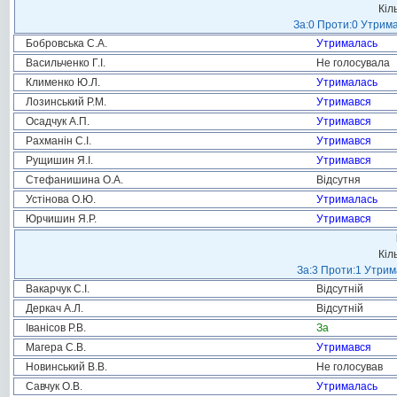
Кіл
За:0 Проти:0 Утрима
Бобровська С.А.
Утрималась
Васильченко Г.І.
Не голосувала
Клименко Ю.Л.
Утрималась
Лозинський Р.М.
Утримався
Осадчук А.П.
Утримався
Рахманін С.І.
Утримався
Рущишин Я.І.
Утримався
Стефанишина О.А.
Відсутня
Устінова О.Ю.
Утрималась
Юрчишин Я.Р.
Утримався
Кіл
За:3 Проти:1 Утрим
Вакарчук С.І.
Відсутній
Деркач А.Л.
Відсутній
Іванісов Р.В.
За
Магера С.В.
Утримався
Новинський В.В.
Не голосував
Савчук О.В.
Утрималась