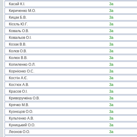
Касай К.І.
За
Кириченко М.О.
За
Кицак Б.В.
За
Кісєль Ю.Г.
За
Коваль О.В.
За
Ковальов О.І.
За
Козак В.В.
За
Колєв О.В.
За
Колюх В.В.
За
Копиленко О.Л.
За
Корнієнко О.С.
За
Костін А.Є.
За
Костюх А.В.
За
Красов О.І.
За
Криворучкіна О.В.
За
Крячко М.В.
За
Кузнєцов О.О.
За
Культенко А.В.
За
Куницький О.О.
За
Леонов О.О.
За