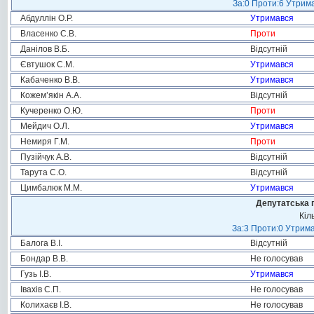
За:0 Проти:6 Утрима
Абдуллін О.Р.
Утримався
Власенко С.В.
Проти
Данілов В.Б.
Відсутній
Євтушок С.М.
Утримався
Кабаченко В.В.
Утримався
Кожем’якін А.А.
Відсутній
Кучеренко О.Ю.
Проти
Мейдич О.Л.
Утримався
Немиря Г.М.
Проти
Пузійчук А.В.
Відсутній
Тарута С.О.
Відсутній
Цимбалюк М.М.
Утримався
Депутатська 
Кіл
За:3 Проти:0 Утрима
Балога В.І.
Відсутній
Бондар В.В.
Не голосував
Гузь І.В.
Утримався
Івахів С.П.
Не голосував
Колихаєв І.В.
Не голосував