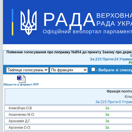
РАДА
ВЕРХОВН
РАДА УКР
Офіційний вебпортал парламент
Поіменне голосування про поправку №854 до проекту Закону про держа
0
За:233 Проти:24 Утрима
Р
- Вибрати зі списк
Зберегти в форматі RTF
Фракція політ
Кіль
За:223 Проти:0 Утрим
Аліксійчук О.В.
За
Ананченко М.О.
За
Арахамія Д.Г.
За
Арсенюк О.О.
За