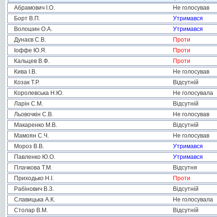
Абрамович І.О.
Не голосував
Борт В.П.
Утримався
Волошин О.А.
Утримався
Дунаєв С.В.
Проти
Іоффе Ю.Я.
Проти
Кальцев В.Ф.
Проти
Кива І.В.
Не голосував
Козак Т.Р.
Відсутній
Королевська Н.Ю.
Не голосувала
Ларін С.М.
Відсутній
Льовочкін С.В.
Не голосував
Макаренко М.В.
Відсутній
Мамоян С.Ч.
Не голосував
Мороз В.В.
Утримався
Павленко Ю.О.
Утримався
Плачкова Т.М.
Відсутня
Приходько Н.І.
Проти
Рабінович В.З.
Відсутній
Славицька А.К.
Не голосувала
Столар В.М.
Відсутній