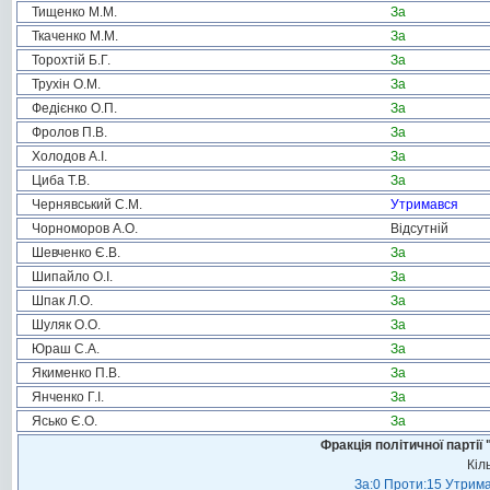
Тищенко М.М.
За
Ткаченко М.М.
За
Торохтій Б.Г.
За
Трухін О.М.
За
Федієнко О.П.
За
Фролов П.В.
За
Холодов А.І.
За
Циба Т.В.
За
Чернявський С.М.
Утримався
Чорноморов А.О.
Відсутній
Шевченко Є.В.
За
Шипайло О.І.
За
Шпак Л.О.
За
Шуляк О.О.
За
Юраш С.А.
За
Якименко П.В.
За
Янченко Г.І.
За
Ясько Є.О.
За
Фракція політичної пар
Кіл
За:0 Проти:15 Утрима