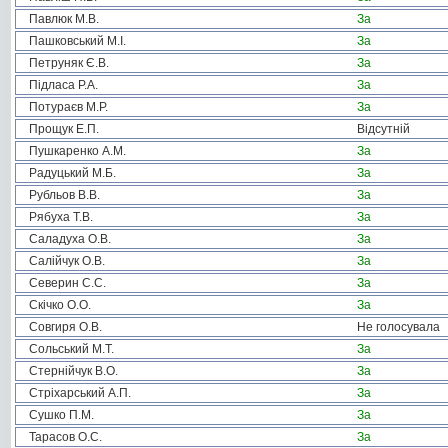
Павлюк М.В.
За
Пашковський М.І.
За
Петруняк Є.В.
За
Підласа Р.А.
За
Потураєв М.Р.
За
Прощук Е.П.
Відсутній
Пушкаренко А.М.
За
Радуцький М.Б.
За
Рубльов В.В.
За
Рябуха Т.В.
За
Саладуха О.В.
За
Салійчук О.В.
За
Северин С.С.
За
Скічко О.О.
За
Совгиря О.В.
Не голосувала
Сольський М.Т.
За
Стернійчук В.О.
За
Стріхарський А.П.
За
Сушко П.М.
За
Тарасов О.С.
За