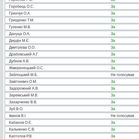
Горобець О.С.
За
Гринчук О.А.
За
Грищенко Т.М.
За
Гузенко М.В.
За
Дануца О.А.
За
Дирдін М.Є.
За
Дмитрієва О.О.
За
Драбовський А.Г.
За
Дубнов А.В.
За
Жмеренецький О.С.
За
Заблоцький М.Б.
Не голосував
Завітневич О.М.
За
Задорожний А.В.
За
Заремський М.В.
За
Захарченко В.В.
За
Зуб В.О.
За
Іванов В.І.
Не голосував
Кабанов О.Є.
За
Кальченко С.В.
За
Каптєлов Р.В.
За