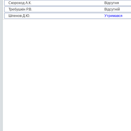
Скороход А.К.
Відсутня
Требушкін Р.В.
Відсутній
Шпенов Д.Ю.
Утримався