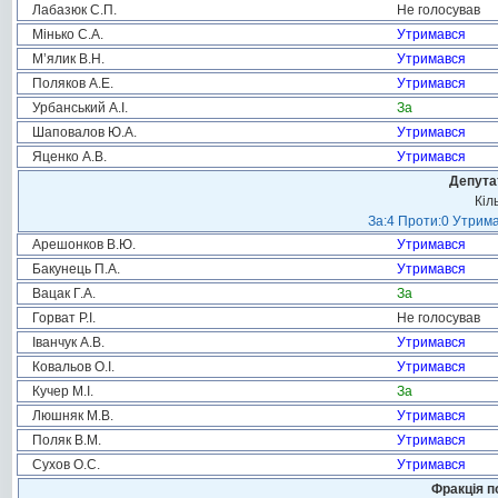
Лабазюк С.П.
Не голосував
Мінько С.А.
Утримався
М’ялик В.Н.
Утримався
Поляков А.Е.
Утримався
Урбанський А.І.
За
Шаповалов Ю.А.
Утримався
Яценко А.В.
Утримався
Депута
Кіл
За:4 Проти:0 Утрима
Арешонков В.Ю.
Утримався
Бакунець П.А.
Утримався
Вацак Г.А.
За
Горват Р.І.
Не голосував
Іванчук А.В.
Утримався
Ковальов О.І.
Утримався
Кучер М.І.
За
Люшняк М.В.
Утримався
Поляк В.М.
Утримався
Сухов О.С.
Утримався
Фракція п