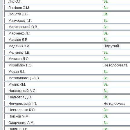
Лис О.Г.
За
Літвінов О.М.
За
Любота Д.В.
За
Мазурашу Г.Г.
За
Маріковський О.В.
За
Марченко Л.І.
За
Маслов Д.В.
За
Медяник В.А.
Відсутній
Мельник П.В.
За
Микиша Д.С.
За
Михайлюк Г.О.
Не голосувала
Мокан В.І.
За
Мотовиловець А.В.
За
Мулик Р.М.
За
Нагаєвський А.С.
За
Нальотов Д.О.
За
Негулевський І.П.
Не голосував
Нестеренко К.О.
За
Новіков М.М.
За
Одарченко А.М.
За
Павліш П.В.
За