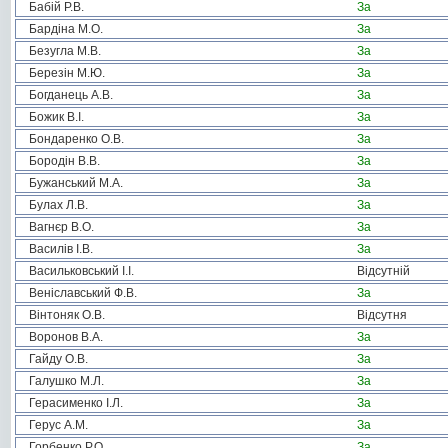
Бабій Р.В.
За
Бардіна М.О.
За
Безугла М.В.
За
Березін М.Ю.
За
Богданець А.В.
За
Божик В.І.
За
Бондаренко О.В.
За
Бородін В.В.
За
Бужанський М.А.
За
Булах Л.В.
За
Вагнєр В.О.
За
Василів І.В.
За
Васильковський І.І.
Відсутній
Веніславський Ф.В.
За
Вінтоняк О.В.
Відсутня
Воронов В.А.
За
Гайду О.В.
За
Галушко М.Л.
За
Герасименко І.Л.
За
Герус А.М.
За
Горбенко Р.О.
За