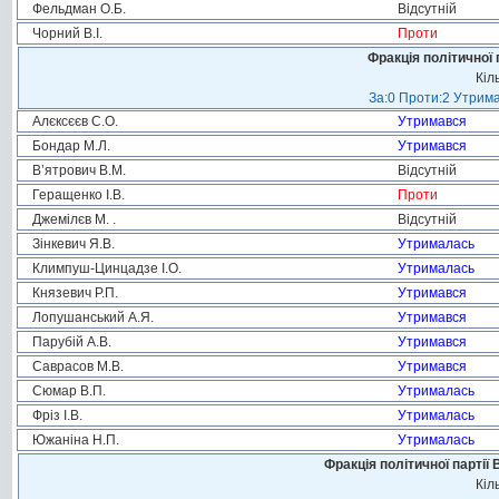
Фельдман О.Б.
Відсутній
Чорний В.І.
Проти
Фракція політичної 
Кіл
За:0 Проти:2 Утрима
Алєксєєв С.О.
Утримався
Бондар М.Л.
Утримався
В’ятрович В.М.
Відсутній
Геращенко І.В.
Проти
Джемілєв М. .
Відсутній
Зінкевич Я.В.
Утрималась
Климпуш-Цинцадзе І.О.
Утрималась
Князевич Р.П.
Утримався
Лопушанський А.Я.
Утримався
Парубій А.В.
Утримався
Саврасов М.В.
Утримався
Сюмар В.П.
Утрималась
Фріз І.В.
Утрималась
Южаніна Н.П.
Утрималась
Фракція політичної партії
Кіл