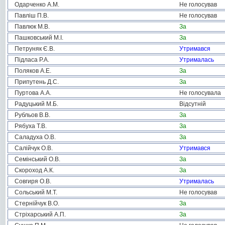
Одарченко А.М.
Не голосував
Павліш П.В.
Не голосував
Павлюк М.В.
За
Пашковський М.І.
За
Петруняк Є.В.
Утримався
Підласа Р.А.
Утрималась
Поляков А.Е.
За
Припутень Д.С.
За
Пуртова А.А.
Не голосувала
Радуцький М.Б.
Відсутній
Рубльов В.В.
За
Рябуха Т.В.
За
Саладуха О.В.
За
Салійчук О.В.
Утримався
Семінський О.В.
За
Скороход А.К.
За
Совгиря О.В.
Утрималась
Сольський М.Т.
Не голосував
Стернійчук В.О.
За
Стріхарський А.П.
За