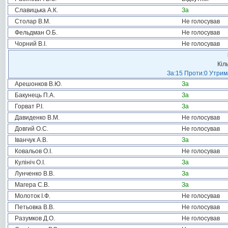
Славицька А.К.
За
Столар В.М.
Не голосував
Фельдман О.Б.
Не голосував
Чорний В.І.
Не голосував
Кіл
За:15 Проти:0 Утрима
Арешонков В.Ю.
За
Бакунець П.А.
За
Горват Р.І.
За
Давиденко В.М.
Не голосував
Довгий О.С.
Не голосував
Іванчук А.В.
За
Ковальов О.І.
Не голосував
Кулініч О.І.
За
Лунченко В.В.
За
Магера С.В.
За
Молоток І.Ф.
Не голосував
Петьовка В.В.
Не голосував
Разумков Д.О.
Не голосував