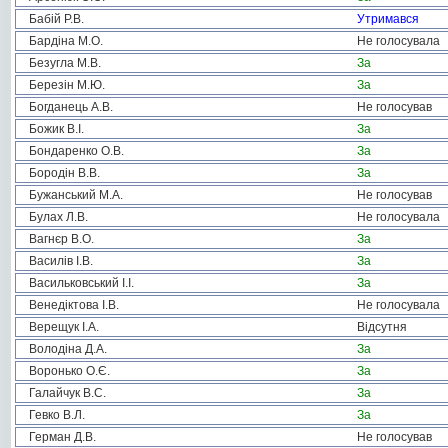
Бабій Р.В.
Утримався
Бардіна М.О.
Не голосувала
Безугла М.В.
За
Березін М.Ю.
За
Богданець А.В.
Не голосував
Божик В.І.
За
Бондаренко О.В.
За
Бородін В.В.
За
Бужанський М.А.
Не голосував
Булах Л.В.
Не голосувала
Вагнєр В.О.
За
Василів І.В.
За
Васильковський І.І.
За
Венедіктова І.В.
Не голосувала
Верещук І.А.
Відсутня
Володіна Д.А.
За
Воронько О.Є.
За
Галайчук В.С.
За
Гевко В.Л.
За
Герман Д.В.
Не голосував