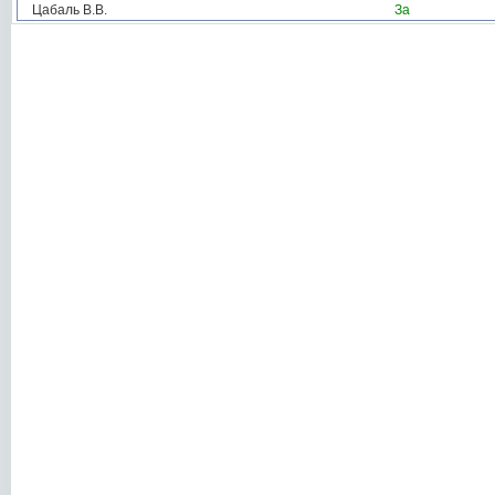
Цабаль В.В.
За