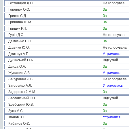
Гетманцев Д.О.
Не голосував
Горенюк О.О.
За
Гривко С.Д.
За
Гришина Ю.М.
За
Грищук Р.П.
За
Гурін Д.О.
Не голосував
Демченко С.О.
За
Діденко Ю.О.
Не голосувала
Дмитрук А.Г.
Утримався
Дубінський О.А.
Відсутній
Дунда О.А.
За
Жупанин А.В.
Утримався
Забуранна Л.В.
Не голосувала
Загоруйко А.Л.
Утрималась
Задорожній М.М.
За
Заславський Ю.І.
Відсутній
Здебський Ю.В.
За
Зуєв М.С.
За
Іванов В.І.
Утримався
Кабанов О.Є.
За