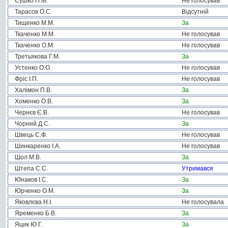
Сушко П.М.
Не голосував
Тарасов О.С.
Відсутній
Тищенко М.М.
За
Ткаченко М.М.
Не голосував
Ткаченко О.М.
Не голосував
Третьякова Г.М.
За
Устенко О.О.
Не голосував
Фріс І.П.
Не голосував
Халімон П.В.
За
Хоменко О.В.
За
Чернєв Є.В.
Не голосував
Чорний Д.С.
За
Швець С.Ф.
Не голосував
Шинкаренко І.А.
Не голосував
Шол М.В.
За
Штепа С.С.
Утримався
Юнаков І.С.
За
Юрченко О.М.
За
Яковлєва Н.І.
Не голосувала
Яременко Б.В.
За
Яцик Ю.Г.
За