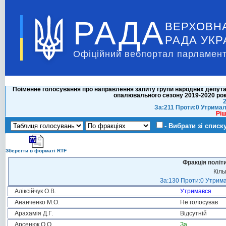
РАДА
ВЕРХОВН
РАДА УКР
Офіційний вебпортал парламент
Поіменне голосування про направлення запиту групи народних депута
опалювального сезону 2019-2020 років
2
За:211 Проти:0 Утримал
Ріш
- Вибрати зі списк
Зберегти в форматі RTF
Фракція політ
Кіль
За:130 Проти:0 Утрима
Аліксійчук О.В.
Утримався
Ананченко М.О.
Не голосував
Арахамія Д.Г.
Відсутній
Арсенюк О.О.
За