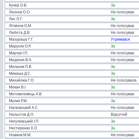
Кучер О.В.
За
Леонов О.О.
Не голосував
Лис О.Г.
За
Літвінов О.М.
Не голосував
Любота Д.В.
Не голосував
Мазурашу Г.Г.
Утримався
Марусяк О.Р.
За
Марчук І.П.
Не голосував
Медяник В.А.
Не голосував
Мельник П.В.
За
Микиша Д.С.
За
Михайлюк Г.О.
Не голосувала
Мокан В.І.
За
Мотовиловець А.В.
Не голосував
Мулик Р.М.
За
Нагаєвський А.С.
Не голосував
Нальотов Д.О.
Відсутній
Негулевський І.П.
За
Нестеренко К.О.
За
Новіков М.М.
Не голосував