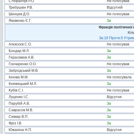
Стефанчук Р.О.
Не голосував
Требушкін Р.В.
Відсутній
Шенцев Д.О.
Не голосував
Яковенко Є.Г.
За
Фракція політичної 
Кіл
За:16 Проти:0 Утрим
Алєксєєв С.О.
Не голосував
Бондар М.Л.
За
Герасимов А.В.
За
Гончаренко О.О.
Не голосував
Забродський М.В.
За
Іонова М.М.
Не голосувала
Княжицький М.Л.
За
Кубів С.І.
Не голосував
Луценко І.С.
Відсутня
Парубій А.В.
За
Саврасов М.В.
За
Сюмар В.П.
За
Фріз І.В.
За
Южаніна Н.П.
Відсутня