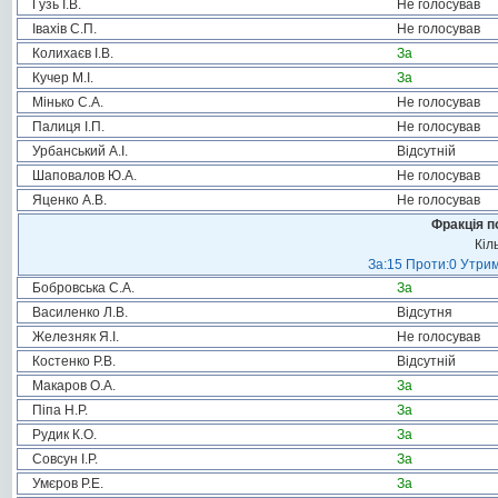
Гузь І.В.
Не голосував
Івахів С.П.
Не голосував
Колихаєв І.В.
За
Кучер М.І.
За
Мінько С.А.
Не голосував
Палиця І.П.
Не голосував
Урбанський А.І.
Відсутній
Шаповалов Ю.А.
Не голосував
Яценко А.В.
Не голосував
Фракція п
Кіл
За:15 Проти:0 Утрим
Бобровська С.А.
За
Василенко Л.В.
Відсутня
Железняк Я.І.
Не голосував
Костенко Р.В.
Відсутній
Макаров О.А.
За
Піпа Н.Р.
За
Рудик К.О.
За
Совсун І.Р.
За
Умєров Р.Е.
За