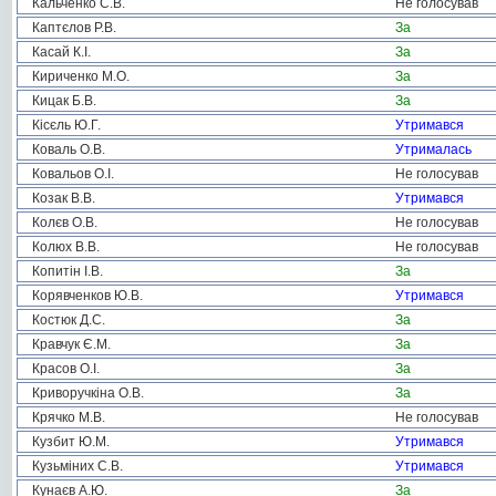
Кальченко С.В.
Не голосував
Каптєлов Р.В.
За
Касай К.І.
За
Кириченко М.О.
За
Кицак Б.В.
За
Кісєль Ю.Г.
Утримався
Коваль О.В.
Утрималась
Ковальов О.І.
Не голосував
Козак В.В.
Утримався
Колєв О.В.
Не голосував
Колюх В.В.
Не голосував
Копитін І.В.
За
Корявченков Ю.В.
Утримався
Костюк Д.С.
За
Кравчук Є.М.
За
Красов О.І.
За
Криворучкіна О.В.
За
Крячко М.В.
Не голосував
Кузбит Ю.М.
Утримався
Кузьміних С.В.
Утримався
Кунаєв А.Ю.
За