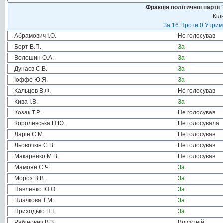
Фракція політичної пар
Кіл
За:16 Проти:0 Утрима
Абрамович І.О.
Не голосував
Борт В.П.
За
Волошин О.А.
За
Дунаєв С.В.
За
Іоффе Ю.Я.
За
Кальцев В.Ф.
Не голосував
Кива І.В.
За
Козак Т.Р.
Не голосував
Королевська Н.Ю.
Не голосувала
Ларін С.М.
Не голосував
Льовочкін С.В.
Не голосував
Макаренко М.В.
Не голосував
Мамоян С.Ч.
За
Мороз В.В.
За
Павленко Ю.О.
За
Плачкова Т.М.
За
Приходько Н.І.
За
Рабінович В.З.
Відсутній