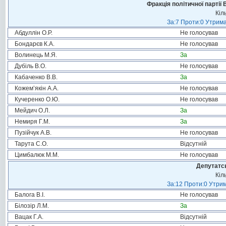
Фракція політичної партії
Кіл
За:7 Проти:0 Утрима
Абдуллін О.Р.
Не голосував
Бондарєв К.А.
Не голосував
Волинець М.Я.
За
Дубіль В.О.
Не голосував
Кабаченко В.В.
За
Кожем’якін А.А.
Не голосував
Кучеренко О.Ю.
Не голосував
Мейдич О.Л.
За
Немиря Г.М.
За
Пузійчук А.В.
Не голосував
Тарута С.О.
Відсутній
Цимбалюк М.М.
Не голосував
Депутатсь
Кіл
За:12 Проти:0 Утрим
Балога В.І.
Не голосував
Білозір Л.М.
За
Вацак Г.А.
Відсутній