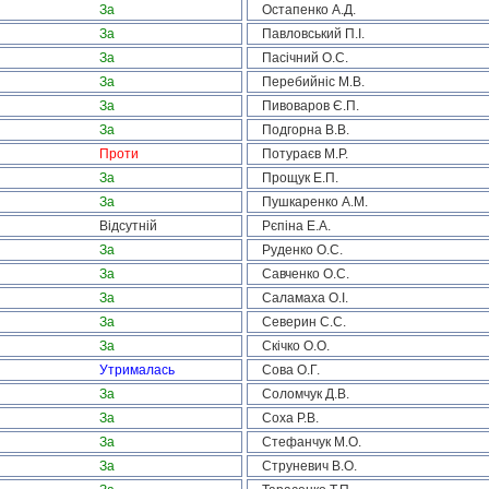
За
Остапенко А.Д.
За
Павловський П.І.
За
Пасічний О.С.
За
Перебийніс М.В.
За
Пивоваров Є.П.
За
Подгорна В.В.
Проти
Потураєв М.Р.
За
Прощук Е.П.
За
Пушкаренко А.М.
Відсутній
Рєпіна Е.А.
За
Руденко О.С.
За
Савченко О.С.
За
Саламаха О.І.
За
Северин С.С.
За
Скічко О.О.
Утрималась
Сова О.Г.
За
Соломчук Д.В.
За
Соха Р.В.
За
Стефанчук М.О.
За
Струневич В.О.