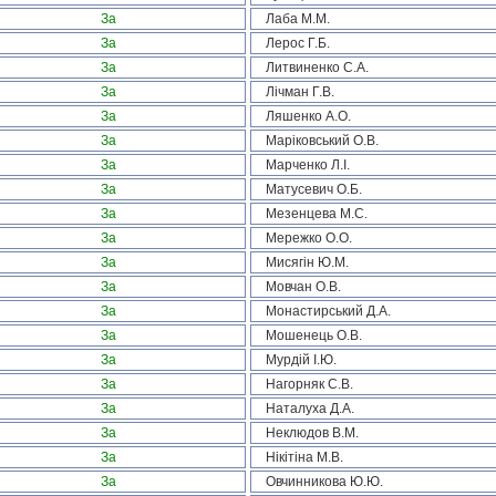
За
Лаба М.М.
За
Лерос Г.Б.
За
Литвиненко С.А.
За
Лічман Г.В.
За
Ляшенко А.О.
За
Маріковський О.В.
За
Марченко Л.І.
За
Матусевич О.Б.
За
Мезенцева М.С.
За
Мережко О.О.
За
Мисягін Ю.М.
За
Мовчан О.В.
За
Монастирський Д.А.
За
Мошенець О.В.
За
Мурдій І.Ю.
За
Нагорняк С.В.
За
Наталуха Д.А.
За
Неклюдов В.М.
За
Нікітіна М.В.
За
Овчинникова Ю.Ю.