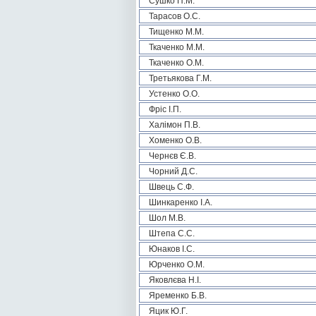
Сушко П.М.
Тарасов О.С.
Тищенко М.М.
Ткаченко М.М.
Ткаченко О.М.
Третьякова Г.М.
Устенко О.О.
Фріс І.П.
Халімон П.В.
Хоменко О.В.
Чернєв Є.В.
Чорний Д.С.
Швець С.Ф.
Шинкаренко І.А.
Шол М.В.
Штепа С.С.
Юнаков І.С.
Юрченко О.М.
Яковлєва Н.І.
Яременко Б.В.
Яцик Ю.Г.