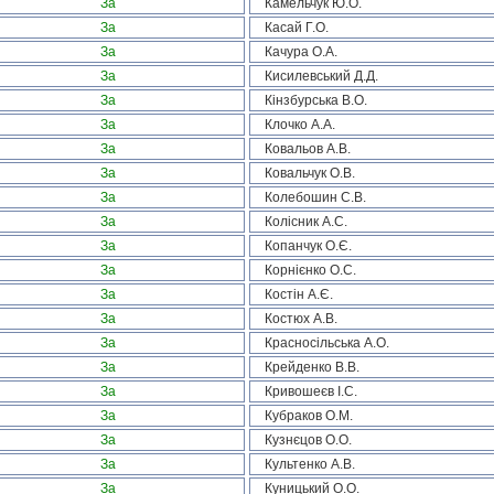
За
Камельчук Ю.О.
За
Касай Г.О.
За
Качура О.А.
За
Кисилевський Д.Д.
За
Кінзбурська В.О.
За
Клочко А.А.
За
Ковальов А.В.
За
Ковальчук О.В.
За
Колебошин С.В.
За
Колісник А.С.
За
Копанчук О.Є.
За
Корнієнко О.С.
За
Костін А.Є.
За
Костюх А.В.
За
Красносільська А.О.
За
Крейденко В.В.
За
Кривошеєв І.С.
За
Кубраков О.М.
За
Кузнєцов О.О.
За
Культенко А.В.
За
Куницький О.О.