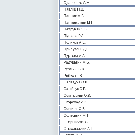
Одарченко А.М.
Павліш П.В.
Павлюк М.В.
Пашковський М.І.
Петруняк Є.В.
Підласа Р.А.
Поляков А.Е.
Припутень Д.С.
Пуртова А.А.
Радуцький М.Б.
Рубльов В.В.
Рябуха Т.В.
Саладуха О.В.
Салійчук О.В.
Семінський О.В.
Скороход А.К.
Совгиря О.В.
Сольський М.Т.
Стернійчук В.О.
Стріхарський А.П.