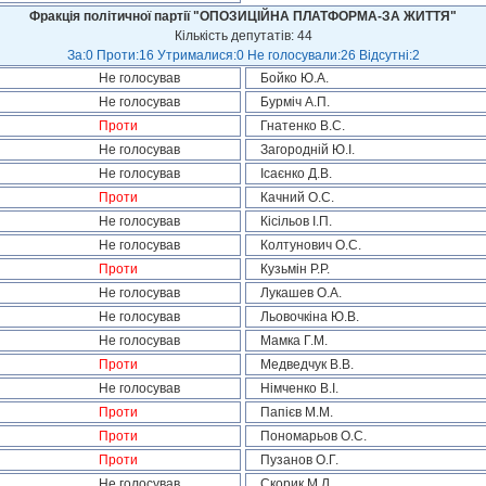
Фракція політичної партії "ОПОЗИЦІЙНА ПЛАТФОРМА-ЗА ЖИТТЯ"
Кількість депутатів: 44
За:0 Проти:16 Утрималися:0 Не голосували:26 Відсутні:2
Не голосував
Бойко Ю.А.
Не голосував
Бурміч А.П.
Проти
Гнатенко В.С.
Не голосував
Загородній Ю.І.
Не голосував
Ісаєнко Д.В.
Проти
Качний О.С.
Не голосував
Кісільов І.П.
Не голосував
Колтунович О.С.
Проти
Кузьмін Р.Р.
Не голосував
Лукашев О.А.
Не голосував
Льовочкіна Ю.В.
Не голосував
Мамка Г.М.
Проти
Медведчук В.В.
Не голосував
Німченко В.І.
Проти
Папієв М.М.
Проти
Пономарьов О.С.
Проти
Пузанов О.Г.
Не голосував
Скорик М.Л.