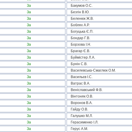
За
Бакумов О.С.
За
Безгін В.Ю.
За
Беленюк Ж.В.
За
Боблях А.Р.
За
Богуцька Є.П.
За
Бондар Г.В.
За
Борзова І.Н.
За
Брагар Є.В.
За
Буймістер Л.А.
За
Бунін С.В.
За
Василевська-Смаглюк О.М.
За
Васильєв І.С.
За
Ватрас В.А.
За
Веніславський Ф.В.
За
Вінтоняк О.В.
За
Воронов В.А.
За
Гайду О.В.
За
Галушко М.Л.
За
Герасименко І.Л.
За
Герус А.М.