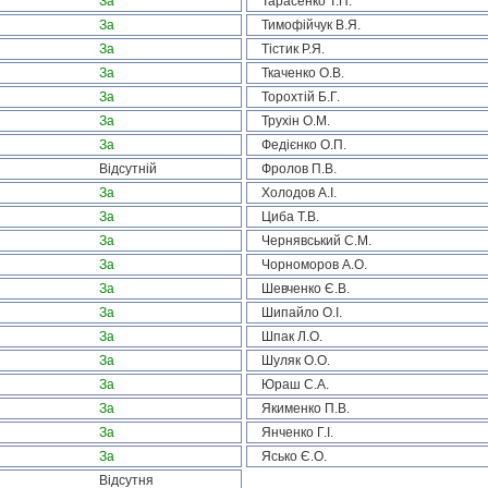
За
Тарасенко Т.П.
За
Тимофійчук В.Я.
За
Тістик Р.Я.
За
Ткаченко О.В.
За
Торохтій Б.Г.
За
Трухін О.М.
За
Федієнко О.П.
Відсутній
Фролов П.В.
За
Холодов А.І.
За
Циба Т.В.
За
Чернявський С.М.
За
Чорноморов А.О.
За
Шевченко Є.В.
За
Шипайло О.І.
За
Шпак Л.О.
За
Шуляк О.О.
За
Юраш С.А.
За
Якименко П.В.
За
Янченко Г.І.
За
Ясько Є.О.
Відсутня