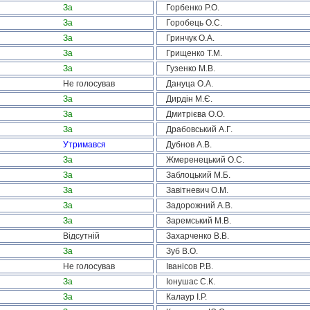
За
Горбенко Р.О.
За
Горобець О.С.
За
Гринчук О.А.
За
Грищенко Т.М.
За
Гузенко М.В.
Не голосував
Дануца О.А.
За
Дирдін М.Є.
За
Дмитрієва О.О.
За
Драбовський А.Г.
Утримався
Дубнов А.В.
За
Жмеренецький О.С.
За
Заблоцький М.Б.
За
Завітневич О.М.
За
Задорожний А.В.
За
Заремський М.В.
Відсутній
Захарченко В.В.
За
Зуб В.О.
Не голосував
Іванісов Р.В.
За
Іонушас С.К.
За
Калаур І.Р.