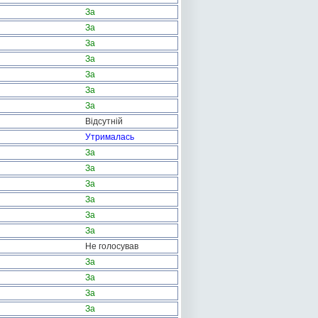
За
За
За
За
За
За
За
Відсутній
Утрималась
За
За
За
За
За
За
Не голосував
За
За
За
За