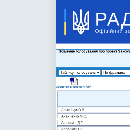
РА
Офіційний в
Поіменне голосування про проект Закону п
Зберегти в форматі RTF
Аліксійчук О.В.
Ананченко М.О.
Арахамія Д.Г.
Арсенюк О.О.