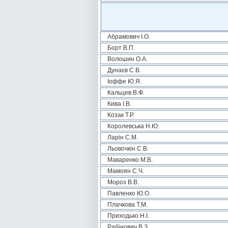
Абрамович І.О.
Борт В.П.
Волошин О.А.
Дунаєв С.В.
Іоффе Ю.Я.
Кальцев В.Ф.
Кива І.В.
Козак Т.Р.
Королевська Н.Ю.
Ларін С.М.
Льовочкін С.В.
Макаренко М.В.
Мамоян С.Ч.
Мороз В.В.
Павленко Ю.О.
Плачкова Т.М.
Приходько Н.І.
Рабінович В.З.