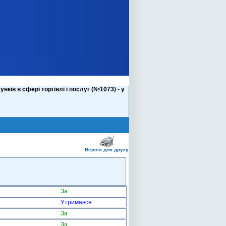
ків в сфері торгівлі і послуг (№1073) - у
Версія для друку
За
Утримався
За
За