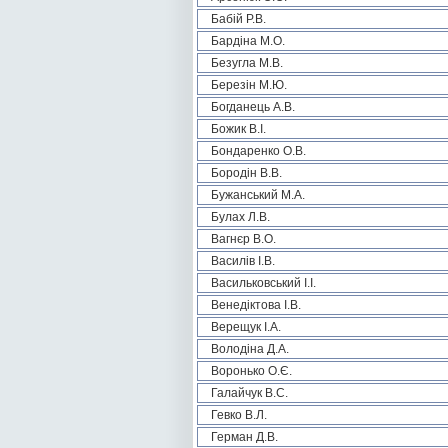
Бабій Р.В.
Бардіна М.О.
Безугла М.В.
Березін М.Ю.
Богданець А.В.
Божик В.І.
Бондаренко О.В.
Бородін В.В.
Бужанський М.А.
Булах Л.В.
Вагнєр В.О.
Василів І.В.
Васильковський І.І.
Венедіктова І.В.
Верещук І.А.
Володіна Д.А.
Воронько О.Є.
Галайчук В.С.
Гевко В.Л.
Герман Д.В.