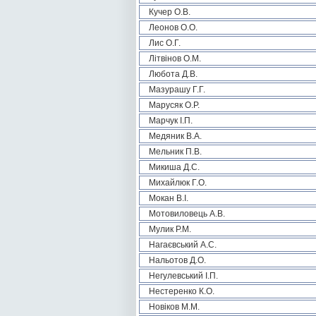
Кучер О.В.
Леонов О.О.
Лис О.Г.
Літвінов О.М.
Любота Д.В.
Мазурашу Г.Г.
Марусяк О.Р.
Марчук І.П.
Медяник В.А.
Мельник П.В.
Микиша Д.С.
Михайлюк Г.О.
Мокан В.І.
Мотовиловець А.В.
Мулик Р.М.
Нагаєвський А.С.
Нальотов Д.О.
Негулевський І.П.
Нестеренко К.О.
Новіков М.М.