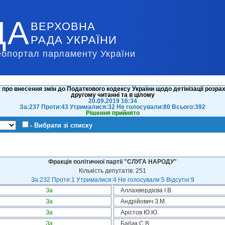
ДА
ВЕРХОВНА
РАДА УКРАЇНИ
ебпортал парламенту України
ро внесення змін до Податкового кодексу України щодо детінізації розрахун
другому читанні та в цілому
20.09.2019 16:34
За:237 Проти:43 Утрималися:32 Не голосували:80 Всього:392
Рішення прийнято
- Вибрати зі списку
Фракція політичної партії "СЛУГА НАРОДУ"
Кількість депутатів: 251
За:232 Проти:1 Утрималися:4 Не голосували:5 Відсутні:9
За
Аллахвердієва І.В.
За
Андрійович З.М.
За
Арістов Ю.Ю.
За
Бабак С.В.