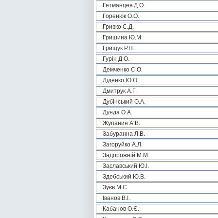
Гетманцев Д.О.
Горенюк О.О.
Гривко С.Д.
Гришина Ю.М.
Грищук Р.П.
Гурін Д.О.
Демченко С.О.
Діденко Ю.О.
Дмитрук А.Г.
Дубінський О.А.
Дунда О.А.
Жупанин А.В.
Забуранна Л.В.
Загоруйко А.Л.
Задорожній М.М.
Заславський Ю.І.
Здебський Ю.В.
Зуєв М.С.
Іванов В.І.
Кабанов О.Є.