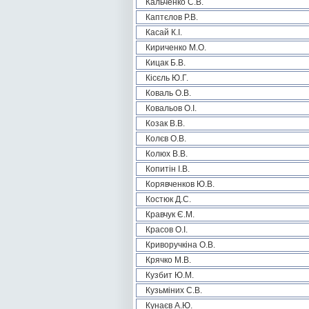
Кальченко С.В.
Каптєлов Р.В.
Касай К.І.
Кириченко М.О.
Кицак Б.В.
Кісєль Ю.Г.
Коваль О.В.
Ковальов О.І.
Козак В.В.
Колєв О.В.
Колюх В.В.
Копитін І.В.
Корявченков Ю.В.
Костюк Д.С.
Кравчук Є.М.
Красов О.І.
Криворучкіна О.В.
Крячко М.В.
Кузбит Ю.М.
Кузьміних С.В.
Кунаєв А.Ю.