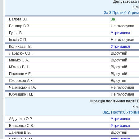
Депутатська 
Кіл
За:3 Проти:0 Утрим
Балога В.І.
За
Бондар В.В.
Не голосував
Гузь І.В.
Утримався
Івахів С.П.
Не голосував
Колихаєв І.В.
Утримався
Лабазюк С.П.
Відсутній
Мінько С.А.
Відсутній
М’ялик В.Н.
Відсутній
Поляков А.Е.
Відсутній
Скороход А.К.
Відсутня
Чайківський І.А.
Не голосував
Юрчишин П.В.
Не голосував
Фракція політичної партії
Кіл
За:1 Проти:0 Утрима
Абдуллін О.Р.
Утримався
Власенко С.В.
Утримався
Данілов В.Б.
Відсутній