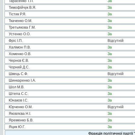
Тарасенко Т.П.
За
Тимофійчук В.Я.
За
Тістик Р.Я.
За
Ткаченко О.М.
За
Третьякова Г.М.
За
Устенко О.О.
За
Фріс І.П.
Відсутній
Халімон П.В.
За
Хоменко О.В.
За
Чернєв Є.В.
За
Чорний Д.С.
За
Швець С.Ф.
Відсутній
Шинкаренко І.А.
За
Шол М.В.
За
Штепа С.С.
За
Юнаков І.С.
За
Юрченко О.М.
Відсутній
Яковлєва Н.І.
За
Яременко Б.В.
За
Яцик Ю.Г.
За
Фракція політичної пар