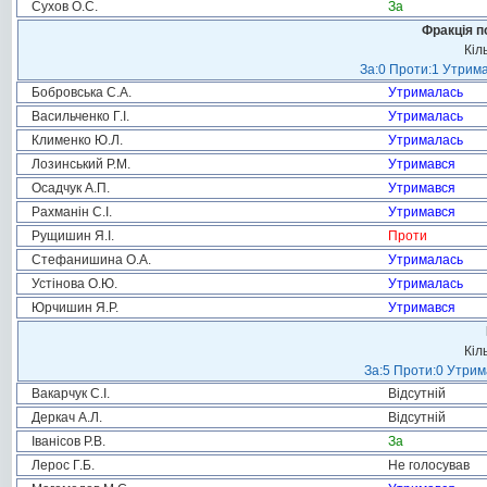
Сухов О.С.
За
Фракція п
Кіл
За:0 Проти:1 Утрима
Бобровська С.А.
Утрималась
Васильченко Г.І.
Утрималась
Клименко Ю.Л.
Утрималась
Лозинський Р.М.
Утримався
Осадчук А.П.
Утримався
Рахманін С.І.
Утримався
Рущишин Я.І.
Проти
Стефанишина О.А.
Утрималась
Устінова О.Ю.
Утрималась
Юрчишин Я.Р.
Утримався
Кіл
За:5 Проти:0 Утрим
Вакарчук С.І.
Відсутній
Деркач А.Л.
Відсутній
Іванісов Р.В.
За
Лерос Г.Б.
Не голосував