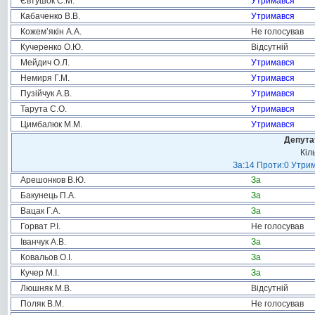
Євтушок С.М.
Утримався
Кабаченко В.В.
Утримався
Кожем’якін А.А.
Не голосував
Кучеренко О.Ю.
Відсутній
Мейдич О.Л.
Утримався
Немиря Г.М.
Утримався
Пузійчук А.В.
Утримався
Тарута С.О.
Утримався
Цимбалюк М.М.
Утримався
Депута
Кіл
За:14 Проти:0 Утрим
Арешонков В.Ю.
За
Бакунець П.А.
За
Вацак Г.А.
За
Горват Р.І.
Не голосував
Іванчук А.В.
За
Ковальов О.І.
За
Кучер М.І.
За
Люшняк М.В.
Відсутній
Поляк В.М.
Не голосував