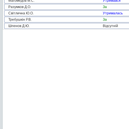
Магомедов М.С.
Утримався
Разумков Д.О.
За
Світлична Ю.О.
Утрималась
Требушкін Р.В.
За
Шпенов Д.Ю.
Відсутній