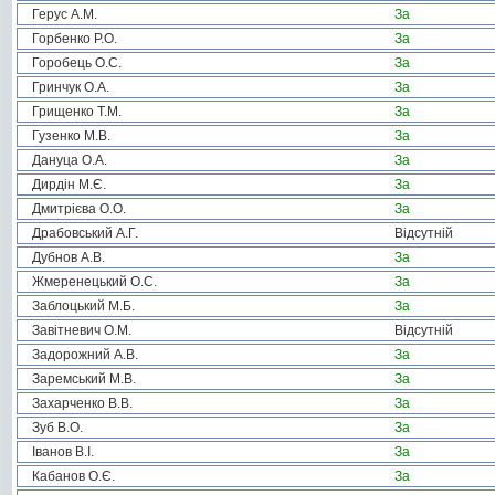
Герус А.М.
За
Горбенко Р.О.
За
Горобець О.С.
За
Гринчук О.А.
За
Грищенко Т.М.
За
Гузенко М.В.
За
Дануца О.А.
За
Дирдін М.Є.
За
Дмитрієва О.О.
За
Драбовський А.Г.
Відсутній
Дубнов А.В.
За
Жмеренецький О.С.
За
Заблоцький М.Б.
За
Завітневич О.М.
Відсутній
Задорожний А.В.
За
Заремський М.В.
За
Захарченко В.В.
За
Зуб В.О.
За
Іванов В.І.
За
Кабанов О.Є.
За