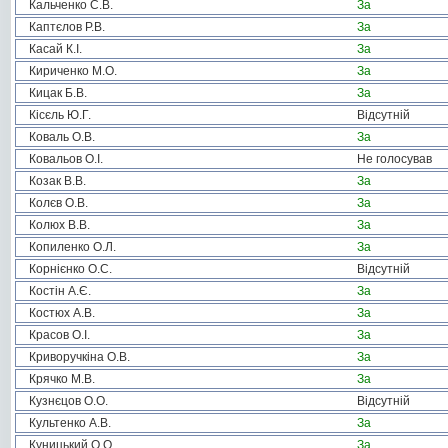
Кальченко С.В.
За
Каптєлов Р.В.
За
Касай К.І.
За
Кириченко М.О.
За
Кицак Б.В.
За
Кісєль Ю.Г.
Відсутній
Коваль О.В.
За
Ковальов О.І.
Не голосував
Козак В.В.
За
Колєв О.В.
За
Колюх В.В.
За
Копиленко О.Л.
За
Корнієнко О.С.
Відсутній
Костін А.Є.
За
Костюх А.В.
За
Красов О.І.
За
Криворучкіна О.В.
За
Крячко М.В.
За
Кузнєцов О.О.
Відсутній
Культенко А.В.
За
Куницький О.О.
За