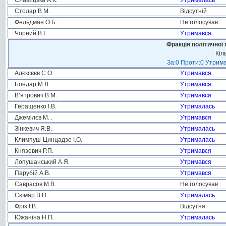
Славицька А.К.
Утрималась
Столар В.М.
Відсутній
Фельдман О.Б.
Не голосував
Чорний В.І.
Утримався
Фракція політичної 
Кіл
За:0 Проти:0 Утрима
Алєксєєв С.О.
Утримався
Бондар М.Л.
Утримався
В’ятрович В.М.
Утримався
Геращенко І.В.
Утрималась
Джемілєв М. .
Утримався
Зінкевич Я.В.
Утрималась
Климпуш-Цинцадзе І.О.
Утрималась
Князевич Р.П.
Утримався
Лопушанський А.Я.
Утримався
Парубій А.В.
Утримався
Саврасов М.В.
Не голосував
Сюмар В.П.
Утрималась
Фріз І.В.
Відсутня
Южаніна Н.П.
Утрималась