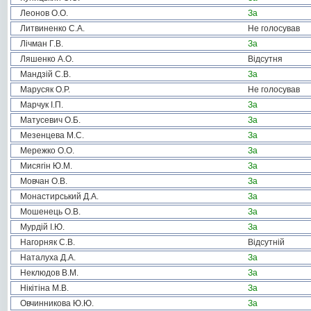
Леонов О.О.
За
Литвиненко С.А.
Не голосував
Лічман Г.В.
За
Ляшенко А.О.
Відсутня
Мандзій С.В.
За
Марусяк О.Р.
Не голосував
Марчук І.П.
За
Матусевич О.Б.
За
Мезенцева М.С.
За
Мережко О.О.
За
Мисягін Ю.М.
За
Мовчан О.В.
За
Монастирський Д.А.
За
Мошенець О.В.
За
Мурдій І.Ю.
За
Нагорняк С.В.
Відсутній
Наталуха Д.А.
За
Неклюдов В.М.
За
Нікітіна М.В.
За
Овчинникова Ю.Ю.
За