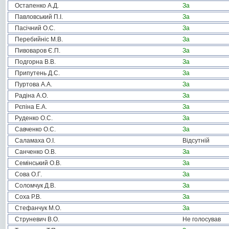
Остапенко А.Д.
За
Павловський П.І.
За
Пасічний О.С.
За
Перебийніс М.В.
За
Пивоваров Є.П.
За
Подгорна В.В.
За
Припутень Д.С.
За
Пуртова А.А.
За
Радіна А.О.
За
Рєпіна Е.А.
За
Руденко О.С.
За
Савченко О.С.
За
Саламаха О.І.
Відсутній
Санченко О.В.
За
Семінський О.В.
За
Сова О.Г.
За
Соломчук Д.В.
За
Соха Р.В.
За
Стефанчук М.О.
За
Струневич В.О.
Не голосував