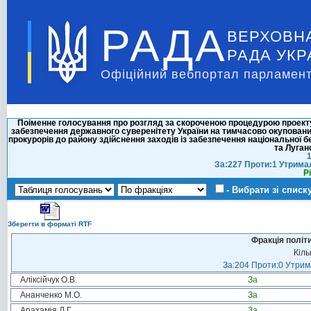
РАДА
ВЕРХОВН
РАДА УКР
Офіційний вебпортал парламент
Поіменне голосування про розгляд за скороченою процедурою проекту 
забезпечення державного суверенітету України на тимчасово окупованих
прокурорів до району здійснення заходів із забезпечення національної без
та Луган
1
За:227 Проти:1 Утрима
Р
- Вибрати зі списк
Зберегти в форматі RTF
Фракція політ
Кіль
За:204 Проти:0 Утрима
Аліксійчук О.В.
За
Ананченко М.О.
За
Арахамія Д.Г.
За