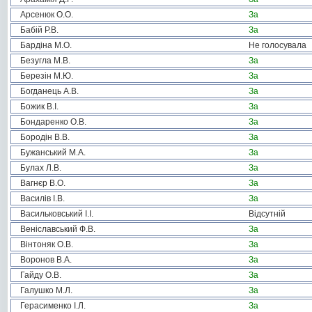
Арсенюк О.О.
За
Бабій Р.В.
За
Бардіна М.О.
Не голосувала
Безугла М.В.
За
Березін М.Ю.
За
Богданець А.В.
За
Божик В.І.
За
Бондаренко О.В.
За
Бородін В.В.
За
Бужанський М.А.
За
Булах Л.В.
За
Вагнєр В.О.
За
Василів І.В.
За
Васильковський І.І.
Відсутній
Веніславський Ф.В.
За
Вінтоняк О.В.
За
Воронов В.А.
За
Гайду О.В.
За
Галушко М.Л.
За
Герасименко І.Л.
За