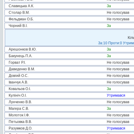
Славицька А.К.
За
Столар В.М.
Не голосував
Фельдман О.Б.
Не голосував
Чорний В.І.
За
Кіл
За:10 Проти:0 Утрима
Арешонков В.Ю.
За
Бакунець П.А.
За
Горват Р.І.
Не голосував
Давиденко В.М.
Не голосував
Довгий О.С.
Не голосував
Іванчук А.В.
Не голосував
Ковальов О.І.
За
Кулініч О.І.
Утримався
Лунченко В.В.
Не голосував
Магера С.В.
За
Молоток І.Ф.
Не голосував
Петьовка В.В.
Не голосував
Разумков Д.О.
Утримався