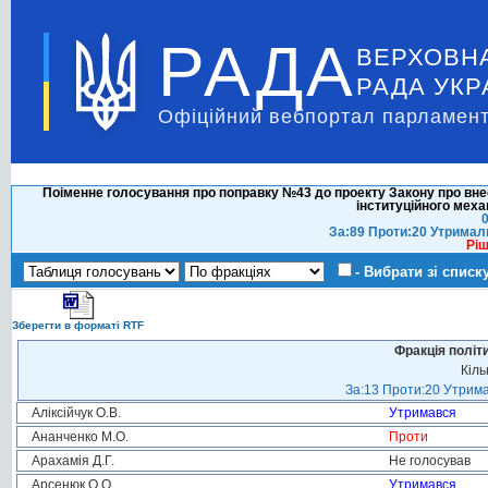
РАДА
ВЕРХОВН
РАДА УКР
Офіційний вебпортал парламент
Поіменне голосування про поправку №43 до проекту Закону про вне
інституційного меха
0
За:89 Проти:20 Утримал
Ріш
- Вибрати зі списк
Зберегти в форматі RTF
Фракція політ
Кіль
За:13 Проти:20 Утрима
Аліксійчук О.В.
Утримався
Ананченко М.О.
Проти
Арахамія Д.Г.
Не голосував
Арсенюк О.О.
Утримався