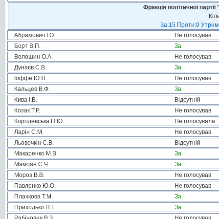
Фракція політичної пар
Кіл
За:15 Проти:0 Утрима
Абрамович І.О.
Не голосував
Борт В.П.
За
Волошин О.А.
Не голосував
Дунаєв С.В.
За
Іоффе Ю.Я.
Не голосував
Кальцев В.Ф.
За
Кива І.В.
Відсутній
Козак Т.Р.
Не голосував
Королевська Н.Ю.
Не голосувала
Ларін С.М.
Не голосував
Льовочкін С.В.
Відсутній
Макаренко М.В.
За
Мамоян С.Ч.
За
Мороз В.В.
Не голосував
Павленко Ю.О.
Не голосував
Плачкова Т.М.
За
Приходько Н.І.
За
Рабінович В.З.
Не голосував