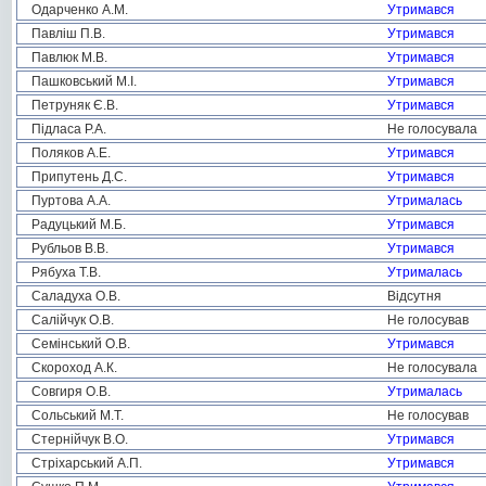
Одарченко А.М.
Утримався
Павліш П.В.
Утримався
Павлюк М.В.
Утримався
Пашковський М.І.
Утримався
Петруняк Є.В.
Утримався
Підласа Р.А.
Не голосувала
Поляков А.Е.
Утримався
Припутень Д.С.
Утримався
Пуртова А.А.
Утрималась
Радуцький М.Б.
Утримався
Рубльов В.В.
Утримався
Рябуха Т.В.
Утрималась
Саладуха О.В.
Відсутня
Салійчук О.В.
Не голосував
Семінський О.В.
Утримався
Скороход А.К.
Не голосувала
Совгиря О.В.
Утрималась
Сольський М.Т.
Не голосував
Стернійчук В.О.
Утримався
Стріхарський А.П.
Утримався