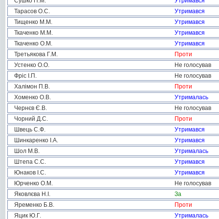
Сушко П.М.
Утримався
Тарасов О.С.
Утримався
Тищенко М.М.
Утримався
Ткаченко М.М.
Утримався
Ткаченко О.М.
Утримався
Третьякова Г.М.
Проти
Устенко О.О.
Не голосував
Фріс І.П.
Не голосував
Халімон П.В.
Проти
Хоменко О.В.
Утрималась
Чернєв Є.В.
Не голосував
Чорний Д.С.
Проти
Швець С.Ф.
Утримався
Шинкаренко І.А.
Утримався
Шол М.В.
Утрималась
Штепа С.С.
Утримався
Юнаков І.С.
Утримався
Юрченко О.М.
Не голосував
Яковлєва Н.І.
За
Яременко Б.В.
Проти
Яцик Ю.Г.
Утрималась