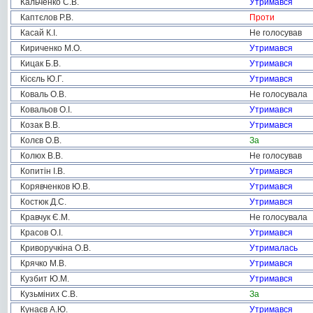
Кальченко С.В.
Утримався
Каптєлов Р.В.
Проти
Касай К.І.
Не голосував
Кириченко М.О.
Утримався
Кицак Б.В.
Утримався
Кісєль Ю.Г.
Утримався
Коваль О.В.
Не голосувала
Ковальов О.І.
Утримався
Козак В.В.
Утримався
Колєв О.В.
За
Колюх В.В.
Не голосував
Копитін І.В.
Утримався
Корявченков Ю.В.
Утримався
Костюк Д.С.
Утримався
Кравчук Є.М.
Не голосувала
Красов О.І.
Утримався
Криворучкіна О.В.
Утрималась
Крячко М.В.
Утримався
Кузбит Ю.М.
Утримався
Кузьміних С.В.
За
Кунаєв А.Ю.
Утримався