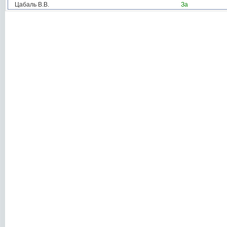
Цабаль В.В.
За