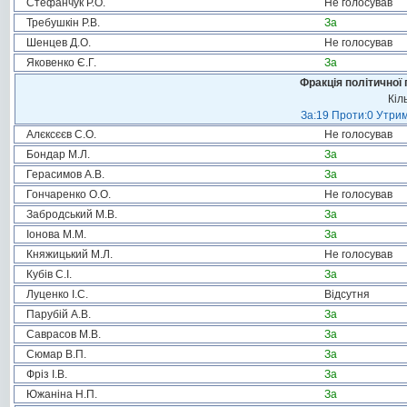
Стефанчук Р.О.
Не голосував
Требушкін Р.В.
За
Шенцев Д.О.
Не голосував
Яковенко Є.Г.
За
Фракція політичної 
Кіл
За:19 Проти:0 Утрим
Алєксєєв С.О.
Не голосував
Бондар М.Л.
За
Герасимов А.В.
За
Гончаренко О.О.
Не голосував
Забродський М.В.
За
Іонова М.М.
За
Княжицький М.Л.
Не голосував
Кубів С.І.
За
Луценко І.С.
Відсутня
Парубій А.В.
За
Саврасов М.В.
За
Сюмар В.П.
За
Фріз І.В.
За
Южаніна Н.П.
За