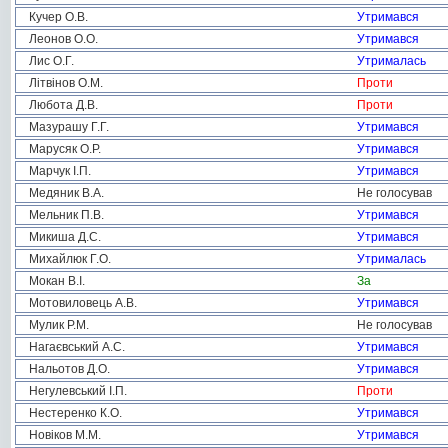
Кучер О.В.
Утримався
Леонов О.О.
Утримався
Лис О.Г.
Утрималась
Літвінов О.М.
Проти
Любота Д.В.
Проти
Мазурашу Г.Г.
Утримався
Марусяк О.Р.
Утримався
Марчук І.П.
Утримався
Медяник В.А.
Не голосував
Мельник П.В.
Утримався
Микиша Д.С.
Утримався
Михайлюк Г.О.
Утрималась
Мокан В.І.
За
Мотовиловець А.В.
Утримався
Мулик Р.М.
Не голосував
Нагаєвський А.С.
Утримався
Нальотов Д.О.
Утримався
Негулевський І.П.
Проти
Нестеренко К.О.
Утримався
Новіков М.М.
Утримався