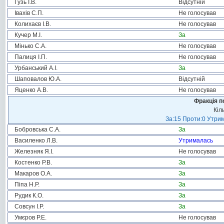
Гузь І.В.
Відсутній
Івахів С.П.
Не голосував
Колихаєв І.В.
Не голосував
Кучер М.І.
За
Мінько С.А.
Не голосував
Палиця І.П.
Не голосував
Урбанський А.І.
За
Шаповалов Ю.А.
Відсутній
Яценко А.В.
Не голосував
Фракція п
Кіл
За:15 Проти:0 Утрим
Бобровська С.А.
За
Василенко Л.В.
Утрималась
Железняк Я.І.
Не голосував
Костенко Р.В.
За
Макаров О.А.
За
Піпа Н.Р.
За
Рудик К.О.
За
Совсун І.Р.
За
Умєров Р.Е.
Не голосував