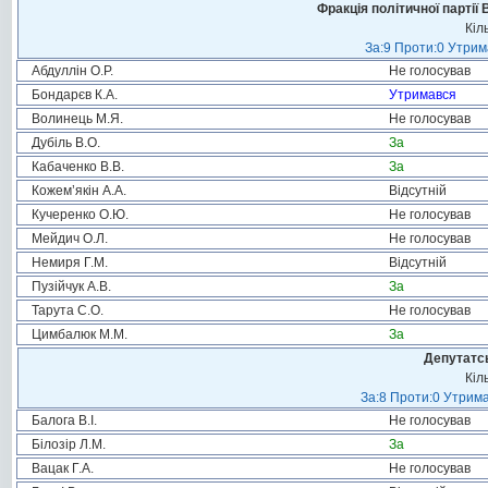
Фракція політичної партії
Кіл
За:9 Проти:0 Утрим
Абдуллін О.Р.
Не голосував
Бондарєв К.А.
Утримався
Волинець М.Я.
Не голосував
Дубіль В.О.
За
Кабаченко В.В.
За
Кожем’якін А.А.
Відсутній
Кучеренко О.Ю.
Не голосував
Мейдич О.Л.
Не голосував
Немиря Г.М.
Відсутній
Пузійчук А.В.
За
Тарута С.О.
Не голосував
Цимбалюк М.М.
За
Депутатсь
Кіл
За:8 Проти:0 Утрима
Балога В.І.
Не голосував
Білозір Л.М.
За
Вацак Г.А.
Не голосував