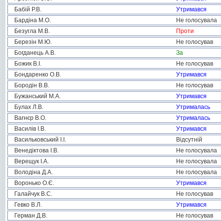
Бабій Р.В.
Утримався
Бардіна М.О.
Не голосувала
Безугла М.В.
Проти
Березін М.Ю.
Не голосував
Богданець А.В.
За
Божик В.І.
Не голосував
Бондаренко О.В.
Утримався
Бородін В.В.
Не голосував
Бужанський М.А.
Утримався
Булах Л.В.
Утрималась
Вагнєр В.О.
Утрималась
Василів І.В.
Утримався
Васильковський І.І.
Відсутній
Венедіктова І.В.
Не голосувала
Верещук І.А.
Не голосувала
Володіна Д.А.
Не голосувала
Воронько О.Є.
Утримався
Галайчук В.С.
Не голосував
Гевко В.Л.
Утримався
Герман Д.В.
Не голосував