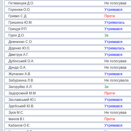
Гетманцев Д.О.
Не голосував
Горенюк О.О.
Утримався
Гривко С.Д.
Проти
Гришина Ю.М.
Утрималась
Грищук Р.П.
Утримався
Гурін Д.О.
За
Демченко С.О.
Утримався
Діденко Ю.О.
Утрималась
Дмитрук А.Г.
Утримався
Дубінський О.А.
Не голосував
Дунда О.А.
Не голосував
Жупанин А.В.
Утримався
Забуранна Л.В.
Не голосувала
Загоруйко А.Л.
За
Задорожній М.М.
Проти
Заславський Ю.І.
Утримався
Здебський Ю.В.
Утримався
Зуєв М.С.
Не голосував
Іванов В.І.
Проти
Кабанов О.Є.
Утримався