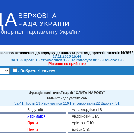
ДА
ВЕРХОВНА
РАДА УКРАЇНИ
ебпортал парламенту України
ння про включення до порядку денного та розгляд проектів законів №3853
17.11.2020 15:46
За:138 Проти:13 Утрималися:122 Не голосували:53 Всього:326
Рішення не прийнято
- Вибрати зі списку
Фракція політичної партії "СЛУГА НАРОДУ"
Кількість депутатів: 246
За:41 Проти:13 Утрималися:119 Не голосували:22 Відсутні:51
Відсутній
Аллахвердієва І.В.
Утримався
Андрійович З.М.
Проти
Арістов Ю.Ю.
Проти
Бабак С.В.