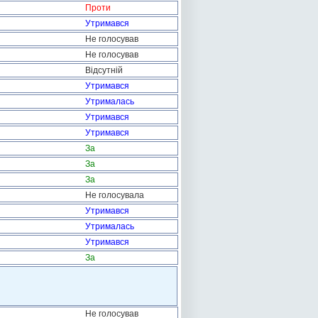
Проти
Утримався
Не голосував
Не голосував
Відсутній
Утримався
Утрималась
Утримався
Утримався
За
За
За
Не голосувала
Утримався
Утрималась
Утримався
За
Не голосував