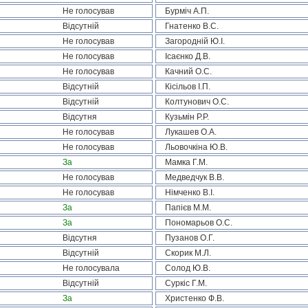
Не голосував
Бурміч А.П.
Відсутній
Гнатенко В.С.
Не голосував
Загородній Ю.І.
Не голосував
Ісаєнко Д.В.
Не голосував
Качний О.С.
Відсутній
Кісільов І.П.
Відсутній
Колтунович О.С.
Відсутня
Кузьмін Р.Р.
Не голосував
Лукашев О.А.
Не голосував
Льовочкіна Ю.В.
За
Мамка Г.М.
Не голосував
Медведчук В.В.
Не голосував
Німченко В.І.
За
Папієв М.М.
За
Пономарьов О.С.
Відсутня
Пузанов О.Г.
Відсутній
Скорик М.Л.
Не голосувала
Солод Ю.В.
Відсутній
Суркіс Г.М.
За
Христенко Ф.В.