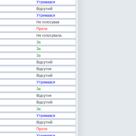
Утримався
Відсутній
Утримався
Не голосував
Проти
Не голосувала
За
За
За
Відсутній
Відсутня
Відсутній
Утримався
За
Відсутня
Відсутній
За
Утримався
Відсутній
Проти
Утримався