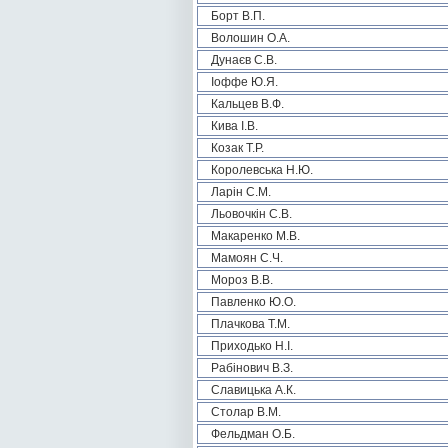
Борт В.П.
Волошин О.А.
Дунаєв С.В.
Іоффе Ю.Я.
Кальцев В.Ф.
Кива І.В.
Козак Т.Р.
Королевська Н.Ю.
Ларін С.М.
Льовочкін С.В.
Макаренко М.В.
Мамоян С.Ч.
Мороз В.В.
Павленко Ю.О.
Плачкова Т.М.
Приходько Н.І.
Рабінович В.З.
Славицька А.К.
Столар В.М.
Фельдман О.Б.