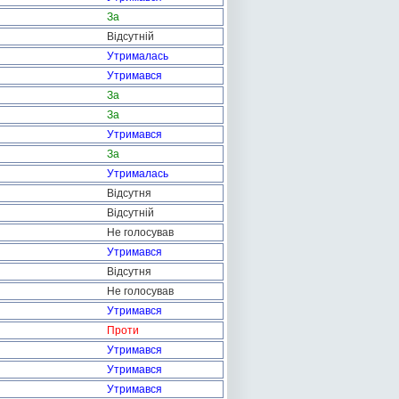
За
Відсутній
Утрималась
Утримався
За
За
Утримався
За
Утрималась
Відсутня
Відсутній
Не голосував
Утримався
Відсутня
Не голосував
Утримався
Проти
Утримався
Утримався
Утримався