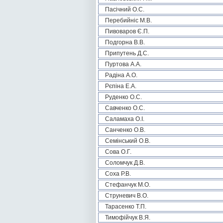
Пасічний О.С.
Перебийніс М.В.
Пивоваров Є.П.
Подгорна В.В.
Припутень Д.С.
Пуртова А.А.
Радіна А.О.
Рєпіна Е.А.
Руденко О.С.
Савченко О.С.
Саламаха О.І.
Санченко О.В.
Семінський О.В.
Сова О.Г.
Соломчук Д.В.
Соха Р.В.
Стефанчук М.О.
Струневич В.О.
Тарасенко Т.П.
Тимофійчук В.Я.