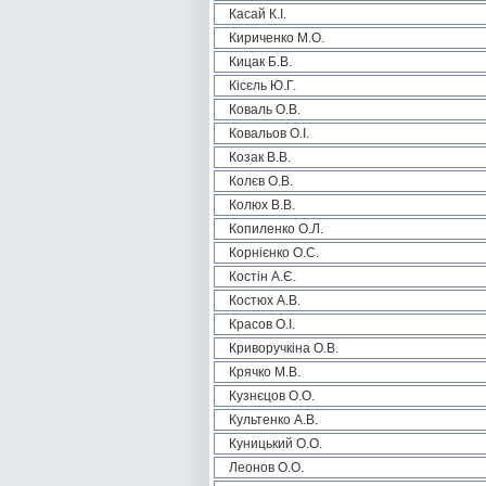
Касай К.І.
Кириченко М.О.
Кицак Б.В.
Кісєль Ю.Г.
Коваль О.В.
Ковальов О.І.
Козак В.В.
Колєв О.В.
Колюх В.В.
Копиленко О.Л.
Корнієнко О.С.
Костін А.Є.
Костюх А.В.
Красов О.І.
Криворучкіна О.В.
Крячко М.В.
Кузнєцов О.О.
Культенко А.В.
Куницький О.О.
Леонов О.О.