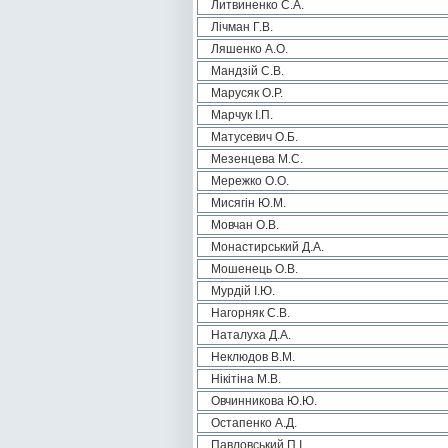
Литвиненко С.А.
Лічман Г.В.
Ляшенко А.О.
Мандзій С.В.
Марусяк О.Р.
Марчук І.П.
Матусевич О.Б.
Мезенцева М.С.
Мережко О.О.
Мисягін Ю.М.
Мовчан О.В.
Монастирський Д.А.
Мошенець О.В.
Мурдій І.Ю.
Нагорняк С.В.
Наталуха Д.А.
Неклюдов В.М.
Нікітіна М.В.
Овчинникова Ю.Ю.
Остапенко А.Д.
Павловський П.І.