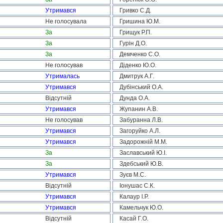
Утримався
Гривко С.Д.
Не голосувала
Гришина Ю.М.
За
Грищук Р.П.
За
Гурін Д.О.
За
Демченко С.О.
Не голосував
Діденко Ю.О.
Утрималась
Дмитрук А.Г.
Утримався
Дубінський О.А.
Відсутній
Дунда О.А.
Утримався
Жупанин А.В.
Не голосував
Забуранна Л.В.
Утримався
Загоруйко А.Л.
Утримався
Задорожній М.М.
За
Заславський Ю.І.
За
Здебський Ю.В.
Утримався
Зуєв М.С.
Відсутній
Іонушас С.К.
Утримався
Калаур І.Р.
Утримався
Камельчук Ю.О.
Відсутній
Касай Г.О.