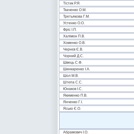
Тістик Р.Я.
Ткаченко О.М.
Третьякова Г.М.
Устенко О.О.
Фріс І.П.
Халімон П.В.
Хоменко О.В.
Чернєв Є.В.
Чорний Д.С.
Швець С.Ф.
Шинкаренко І.А.
Шол М.В.
Штепа С.С.
Юнаков І.С.
Якименко П.В.
Янченко Г.І.
Ясько Є.О.
Абрамович І.О.