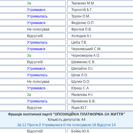
За
Ткаченко М.М.
Утримався
Торохтій Б.Г.
Утрималась
Трухін О.М.
Утримався
Федієнко О.П.
Не голосував
Фролов П.В.
Відсутній
Холодов А.І.
Утрималась
Циба Т.В.
Утримався
Чернявський С.М.
За
Чорноморов А.О.
Відсутній
Шевченко Є.В.
Утримався
Шипайло О.І.
Утрималась
Шпак Л.О.
Не голосував
Шуляк О.О.
Утримався
Юраш С.А.
За
Яковлєва Н.І.
Утрималась
Яременко Б.В.
Відсутня
Яцик Ю.Г.
Фракція політичної партії "ОПОЗИЦІЙНА ПЛАТФОРМА-ЗА ЖИТТЯ"
Кількість депутатів: 44
За:12 Проти:0 Утрималися:0 Не голосували:18 Відсутні:14
Відсутній
Бойко Ю.А.