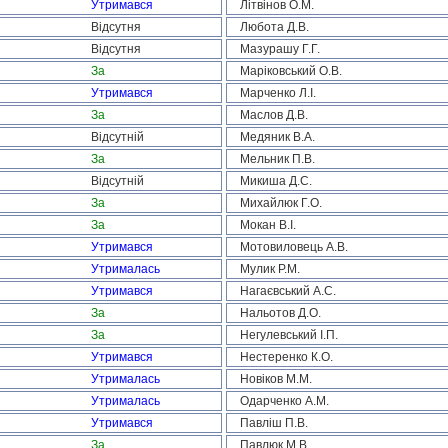
Утримався
Літвінов О.М.
Відсутня
Любота Д.В.
Відсутня
Мазурашу Г.Г.
За
Маріковський О.В.
Утримався
Марченко Л.І.
За
Маслов Д.В.
Відсутній
Медяник В.А.
За
Мельник П.В.
Відсутній
Микиша Д.С.
За
Михайлюк Г.О.
За
Мокан В.І.
Утримався
Мотовиловець А.В.
Утрималась
Мулик Р.М.
Утримався
Нагаєвський А.С.
За
Нальотов Д.О.
За
Негулевський І.П.
Утримався
Нестеренко К.О.
Утрималась
Новіков М.М.
Утрималась
Одарченко А.М.
Утримався
Павліш П.В.
За
Павлюк М.В.