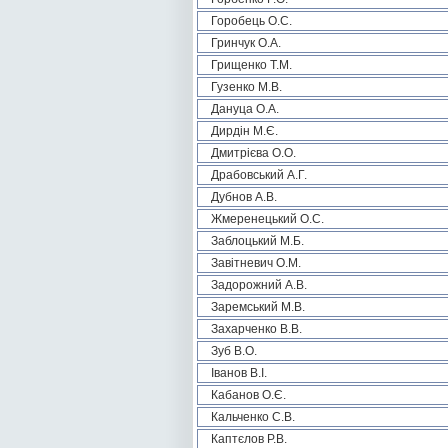
Горобець О.С.
Гринчук О.А.
Грищенко Т.М.
Гузенко М.В.
Дануца О.А.
Дирдін М.Є.
Дмитрієва О.О.
Драбовський А.Г.
Дубнов А.В.
Жмеренецький О.С.
Заблоцький М.Б.
Завітневич О.М.
Задорожний А.В.
Заремський М.В.
Захарченко В.В.
Зуб В.О.
Іванов В.І.
Кабанов О.Є.
Кальченко С.В.
Каптєлов Р.В.