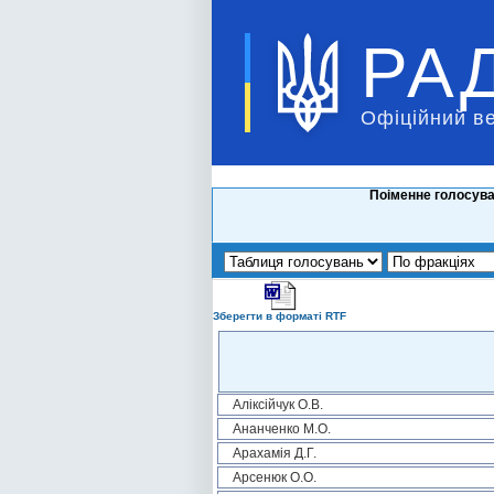
РА
Офіційний в
Поіменне голосува
Зберегти в форматі RTF
Аліксійчук О.В.
Ананченко М.О.
Арахамія Д.Г.
Арсенюк О.О.