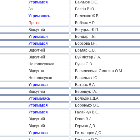
Утримався
Бакумов О.С.
За
Безгін В.Ю.
Утрималась
Беленюк Ж.В.
Проти
Боблях А.Р.
Відсутній
Богуцька Є.П.
Утримався
Бондар Г.В.
Утримався
Борзова І.Н.
Відсутній
Брагар Є.В.
Відсутній
Буймістер Л.А.
Не голосувала
Бунін С.В.
Відсутня
Василевська-Смаглюк О.М.
Не голосував
Васильєв І.С.
Утримався
Ватрас В.А.
Відсутній
Верещук І.А.
Утрималась
Володіна Д.А.
Утримався
Воронько О.Є.
Утримався
Галайчук В.С.
Відсутній
Гевко В.Л.
Відсутній
Герман Д.В.
Утримався
Гетманцев Д.О.
За
Горенюк О.О.