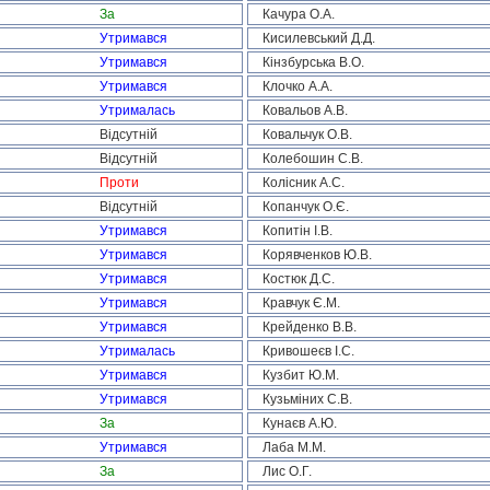
За
Качура О.А.
Утримався
Кисилевський Д.Д.
Утримався
Кінзбурська В.О.
Утримався
Клочко А.А.
Утрималась
Ковальов А.В.
Відсутній
Ковальчук О.В.
Відсутній
Колебошин С.В.
Проти
Колісник А.С.
Відсутній
Копанчук О.Є.
Утримався
Копитін І.В.
Утримався
Корявченков Ю.В.
Утримався
Костюк Д.С.
Утримався
Кравчук Є.М.
Утримався
Крейденко В.В.
Утрималась
Кривошеєв І.С.
Утримався
Кузбит Ю.М.
Утримався
Кузьміних С.В.
За
Кунаєв А.Ю.
Утримався
Лаба М.М.
За
Лис О.Г.