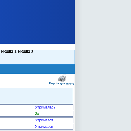
, №3853-1, №3853-2
Версія для друку
Утрималась
За
Утримався
Утримався