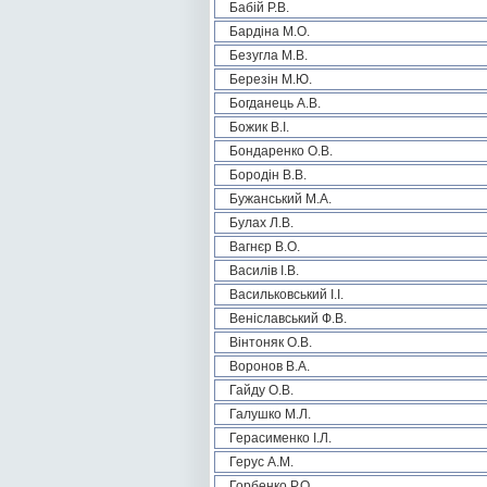
Бабій Р.В.
Бардіна М.О.
Безугла М.В.
Березін М.Ю.
Богданець А.В.
Божик В.І.
Бондаренко О.В.
Бородін В.В.
Бужанський М.А.
Булах Л.В.
Вагнєр В.О.
Василів І.В.
Васильковський І.І.
Веніславський Ф.В.
Вінтоняк О.В.
Воронов В.А.
Гайду О.В.
Галушко М.Л.
Герасименко І.Л.
Герус А.М.
Горбенко Р.О.