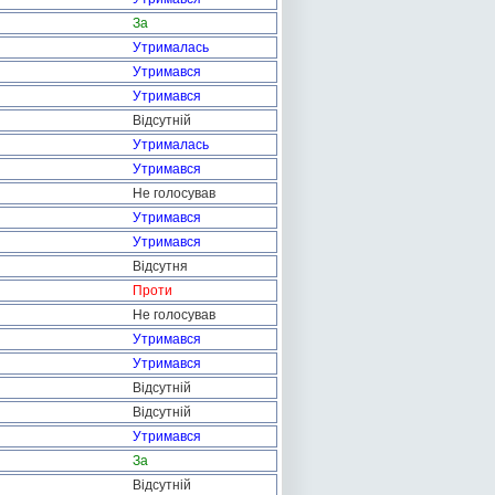
За
Утрималась
Утримався
Утримався
Відсутній
Утрималась
Утримався
Не голосував
Утримався
Утримався
Відсутня
Проти
Не голосував
Утримався
Утримався
Відсутній
Відсутній
Утримався
За
Відсутній