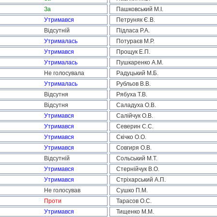
За
Пашковський М.І.
Утримався
Петруняк Є.В.
Відсутній
Підласа Р.А.
Утрималась
Потураєв М.Р.
Утримався
Прощук Е.П.
Утрималась
Пушкаренко А.М.
Не голосувала
Радуцький М.Б.
Утрималась
Рубльов В.В.
Відсутня
Рябуха Т.В.
Відсутня
Саладуха О.В.
Утримався
Салійчук О.В.
Утримався
Северин С.С.
Утримався
Скічко О.О.
Утримався
Совгиря О.В.
Відсутній
Сольський М.Т.
Утримався
Стернійчук В.О.
Утримався
Стріхарський А.П.
Не голосував
Сушко П.М.
Проти
Тарасов О.С.
Утримався
Тищенко М.М.