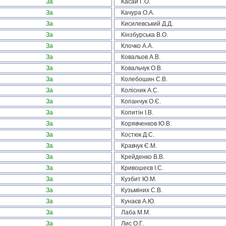
За
Касай Г.О.
За
Качура О.А.
За
Кисилевський Д.Д.
За
Кінзбурська В.О.
За
Клочко А.А.
За
Ковальов А.В.
За
Ковальчук О.В.
За
Колебошин С.В.
За
Колісник А.С.
За
Копанчук О.Є.
За
Копитін І.В.
За
Корявченков Ю.В.
За
Костюк Д.С.
За
Кравчук Є.М.
За
Крейденко В.В.
За
Кривошеєв І.С.
За
Кузбит Ю.М.
За
Кузьміних С.В.
За
Кунаєв А.Ю.
За
Лаба М.М.
За
Лис О.Г.