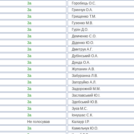
За
Горобець О.С.
За
Гринчук О.А.
За
Грищенко Т.М.
За
Гузенко М.В.
За
Гурін Д.О.
За
Демченко С.О.
За
Діденко Ю.О.
За
Дмитрук А.Г.
За
Дубінський О.А.
За
Дунда О.А.
За
Жупанин А.В.
За
Забуранна Л.В.
За
Загоруйко А.Л.
За
Задорожній М.М.
За
Заславський Ю.І.
За
Здебський Ю.В.
За
Зуєв М.С.
За
Іонушас С.К.
Не голосував
Калаур І.Р.
За
Камельчук Ю.О.