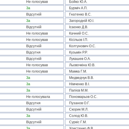
Не голосував
Бойко Ю.А.
За
Бурміч А.П.
Відсутній
Гнатенко В.С.
За
Загородній Ю.І.
Відсутній
Ісаєнко Д.В.
Не голосував
Качний О.С.
Не голосував
Кісільов І.П.
Відсутній
Колтунович О.С.
Відсутня
Кузьмін Р.Р.
Відсутній
Лукашев О.А.
Не голосував
Льовочкіна Ю.В.
Не голосував
Мамка Г.М.
За
Медведчук В.В.
За
Німченко В.І.
За
Папієв М.М.
Не голосувала
Пономарьов О.С.
Відсутня
Пузанов О.Г.
Відсутній
Скорик М.Л.
За
Солод Ю.В.
Відсутній
Суркіс Г.М.
За
Христенко Ф.В.