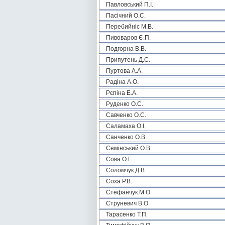
Павловський П.І.
Пасічний О.С.
Перебийніс М.В.
Пивоваров Є.П.
Подгорна В.В.
Припутень Д.С.
Пуртова А.А.
Радіна А.О.
Рєпіна Е.А.
Руденко О.С.
Савченко О.С.
Саламаха О.І.
Санченко О.В.
Семінський О.В.
Сова О.Г.
Соломчук Д.В.
Соха Р.В.
Стефанчук М.О.
Струневич В.О.
Тарасенко Т.П.