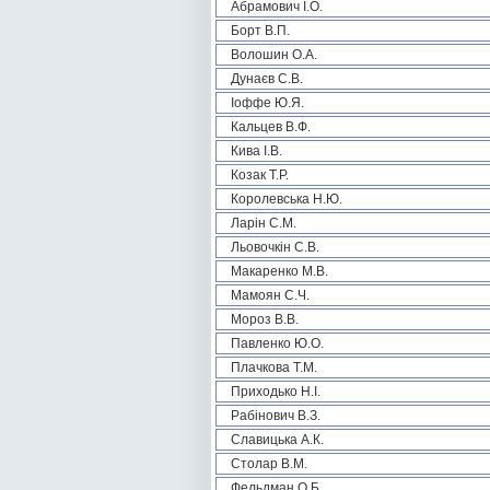
Абрамович І.О.
Борт В.П.
Волошин О.А.
Дунаєв С.В.
Іоффе Ю.Я.
Кальцев В.Ф.
Кива І.В.
Козак Т.Р.
Королевська Н.Ю.
Ларін С.М.
Льовочкін С.В.
Макаренко М.В.
Мамоян С.Ч.
Мороз В.В.
Павленко Ю.О.
Плачкова Т.М.
Приходько Н.І.
Рабінович В.З.
Славицька А.К.
Столар В.М.
Фельдман О.Б.