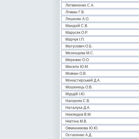
Литвиненко С.А.
Лічман Г.В.
Ляшенко А.О.
Мандзій С.В.
Марусяк О.Р.
Марчук І.П.
Матусевич О.Б.
Мезенцева М.С.
Мережко О.О.
Мисягін Ю.М.
Мовчан О.В.
Монастирський Д.А.
Мошенець О.В.
Мурдій І.Ю.
Нагорняк С.В.
Наталуха Д.А.
Неклюдов В.М.
Нікітіна М.В.
Овчинникова Ю.Ю.
Остапенко А.Д.