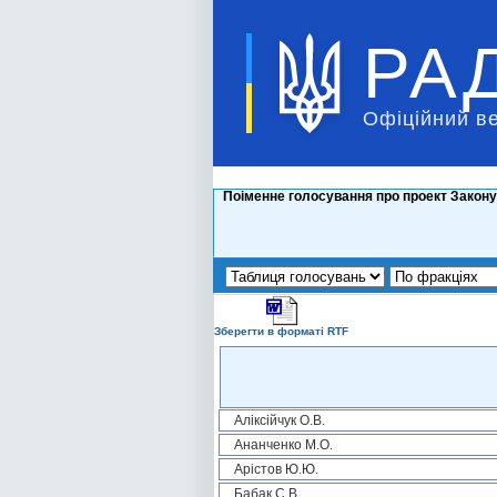
РА
Офіційний в
Поіменне голосування про проект Закону
Зберегти в форматі RTF
Аліксійчук О.В.
Ананченко М.О.
Арістов Ю.Ю.
Бабак С.В.