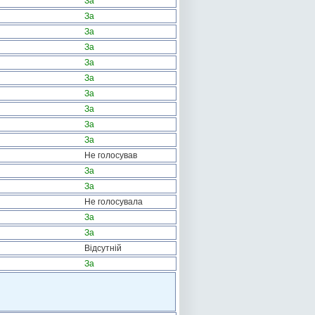
За
За
За
За
За
За
За
За
За
За
Не голосував
За
За
Не голосувала
За
За
Відсутній
За