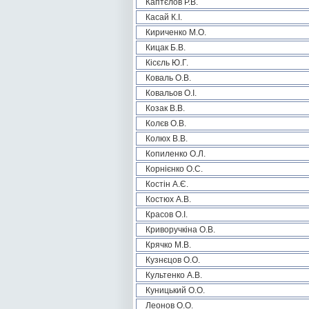
Каптєлов Р.В.
Касай К.І.
Кириченко М.О.
Кицак Б.В.
Кісєль Ю.Г.
Коваль О.В.
Ковальов О.І.
Козак В.В.
Колєв О.В.
Колюх В.В.
Копиленко О.Л.
Корнієнко О.С.
Костін А.Є.
Костюх А.В.
Красов О.І.
Криворучкіна О.В.
Крячко М.В.
Кузнєцов О.О.
Культенко А.В.
Куницький О.О.
Леонов О.О.