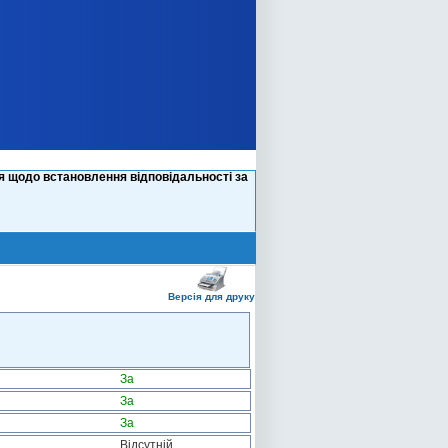
я щодо встановлення відповідальності за
Версія для друку
За
За
За
Відсутній