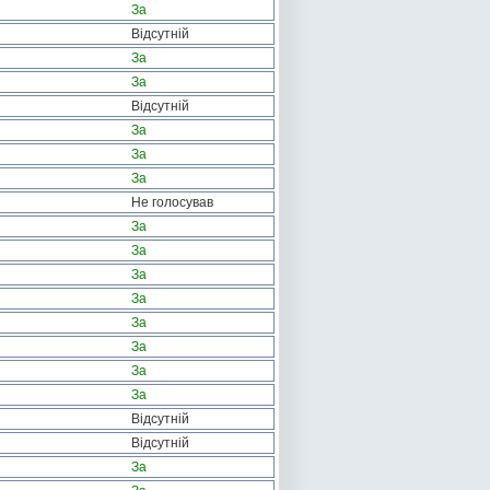
За
Відсутній
За
За
Відсутній
За
За
За
Не голосував
За
За
За
За
За
За
За
За
Відсутній
Відсутній
За