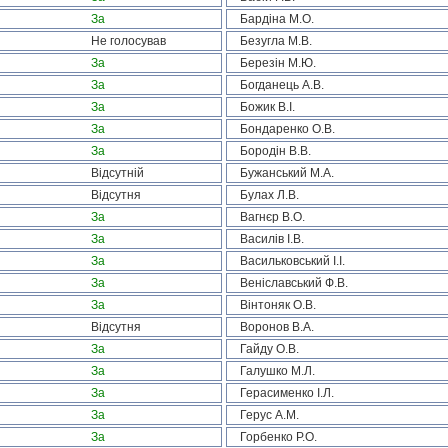
За
Бардіна М.О.
Не голосував
Безугла М.В.
За
Березін М.Ю.
За
Богданець А.В.
За
Божик В.І.
За
Бондаренко О.В.
За
Бородін В.В.
Відсутній
Бужанський М.А.
Відсутня
Булах Л.В.
За
Вагнєр В.О.
За
Василів І.В.
За
Васильковський І.І.
За
Веніславський Ф.В.
За
Вінтоняк О.В.
Відсутня
Воронов В.А.
За
Гайду О.В.
За
Галушко М.Л.
За
Герасименко І.Л.
За
Герус А.М.
За
Горбенко Р.О.