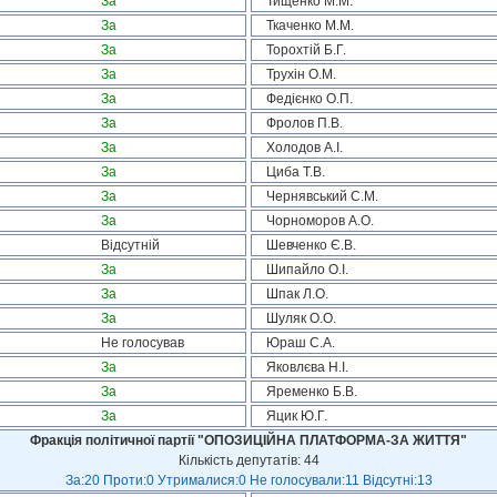
За
Тищенко М.М.
За
Ткаченко М.М.
За
Торохтій Б.Г.
За
Трухін О.М.
За
Федієнко О.П.
За
Фролов П.В.
За
Холодов А.І.
За
Циба Т.В.
За
Чернявський С.М.
За
Чорноморов А.О.
Відсутній
Шевченко Є.В.
За
Шипайло О.І.
За
Шпак Л.О.
За
Шуляк О.О.
Не голосував
Юраш С.А.
За
Яковлєва Н.І.
За
Яременко Б.В.
За
Яцик Ю.Г.
Фракція політичної партії "ОПОЗИЦІЙНА ПЛАТФОРМА-ЗА ЖИТТЯ"
Кількість депутатів: 44
За:20 Проти:0 Утрималися:0 Не голосували:11 Відсутні:13