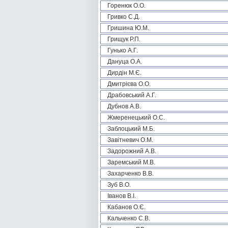
Горенюк О.О.
Гривко С.Д.
Гришина Ю.М.
Грищук Р.П.
Гунько А.Г.
Дануца О.А.
Дирдін М.Є.
Дмитрієва О.О.
Драбовський А.Г.
Дубнов А.В.
Жмеренецький О.С.
Заблоцький М.Б.
Завітневич О.М.
Задорожний А.В.
Заремський М.В.
Захарченко В.В.
Зуб В.О.
Іванов В.І.
Кабанов О.Є.
Кальченко С.В.