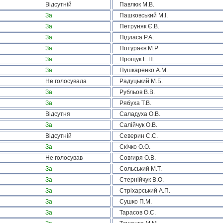
Відсутній
Павлюк М.В.
За
Пашковський М.І.
За
Петруняк Є.В.
За
Підласа Р.А.
За
Потураєв М.Р.
За
Прощук Е.П.
За
Пушкаренко А.М.
Не голосувала
Радуцький М.Б.
За
Рубльов В.В.
За
Рябуха Т.В.
Відсутня
Саладуха О.В.
За
Салійчук О.В.
Відсутній
Северин С.С.
За
Скічко О.О.
Не голосував
Совгиря О.В.
За
Сольський М.Т.
За
Стернійчук В.О.
За
Стріхарський А.П.
За
Сушко П.М.
За
Тарасов О.С.