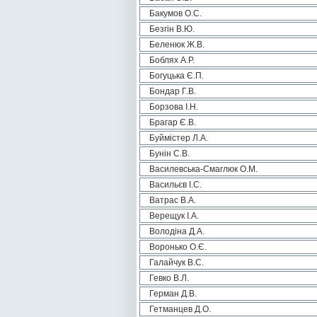
Бакумов О.С.
Безгін В.Ю.
Беленюк Ж.В.
Боблях А.Р.
Богуцька Є.П.
Бондар Г.В.
Борзова І.Н.
Брагар Є.В.
Буймістер Л.А.
Бунін С.В.
Василевська-Смаглюк О.М.
Васильєв І.С.
Ватрас В.А.
Верещук І.А.
Володіна Д.А.
Воронько О.Є.
Галайчук В.С.
Гевко В.Л.
Герман Д.В.
Гетманцев Д.О.