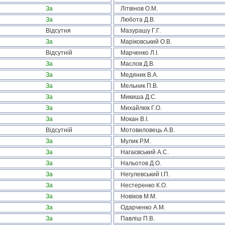
За
Літвінов О.М.
За
Любота Д.В.
Відсутня
Мазурашу Г.Г.
За
Маріковський О.В.
Відсутній
Марченко Л.І.
За
Маслов Д.В.
За
Медяник В.А.
За
Мельник П.В.
За
Микиша Д.С.
За
Михайлюк Г.О.
За
Мокан В.І.
Відсутній
Мотовиловець А.В.
За
Мулик Р.М.
За
Нагаєвський А.С.
За
Нальотов Д.О.
За
Негулевський І.П.
За
Нестеренко К.О.
За
Новіков М.М.
За
Одарченко А.М.
За
Павліш П.В.