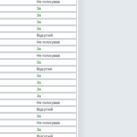
Не голосував
За
За
За
За
Відсутній
Не голосував
За
Не голосував
За
Відсутня
За
За
За
За
Не голосував
Відсутній
За
Не голосував
За
Відсутній