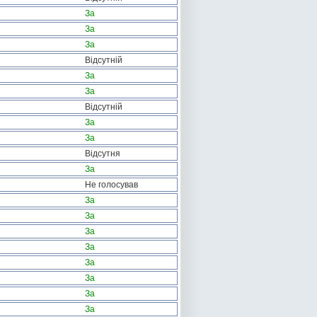
За
За
За
Відсутній
За
За
Відсутній
За
За
Відсутня
За
Не голосував
За
За
За
За
За
За
За
За