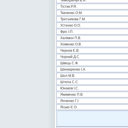
Тимофійчук В.Я.
Тістик Р.Я.
Ткаченко О.М.
Третьякова Г.М.
Устенко О.О.
Фріс І.П.
Халімон П.В.
Хоменко О.В.
Чернєв Є.В.
Чорний Д.С.
Швець С.Ф.
Шинкаренко І.А.
Шол М.В.
Штепа С.С.
Юнаков І.С.
Якименко П.В.
Янченко Г.І.
Ясько Є.О.