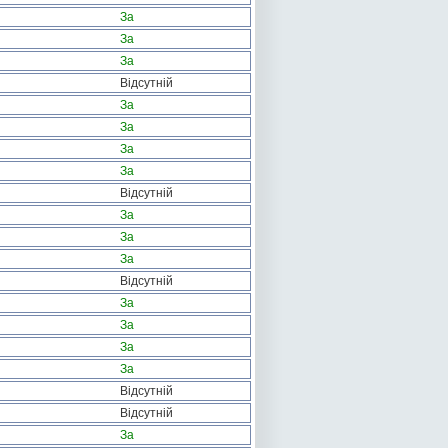
За
За
За
Відсутній
За
За
За
За
Відсутній
За
За
За
Відсутній
За
За
За
За
Відсутній
Відсутній
За