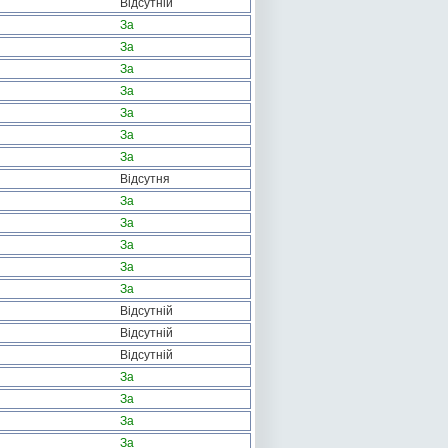
Відсутній
За
За
За
За
За
За
За
Відсутня
За
За
За
За
За
Відсутній
Відсутній
Відсутній
За
За
За
За