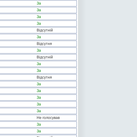
За
За
За
За
Відсутній
За
Відсутня
За
Відсутній
За
За
Відсутня
За
За
За
За
За
Не голосував
За
За