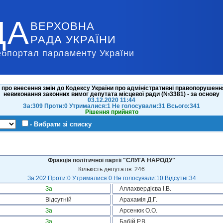
ДА
ВЕРХОВНА
РАДА УКРАЇНИ
ебпортал парламенту України
 про внесення змін до Кодексу України про адміністративні правопорушенн
невиконання законних вимог депутата місцевої ради (№3381) - за основу
03.12.2020 11:44
За:309 Проти:0 Утрималися:1 Не голосували:31 Всього:341
Рішення прийнято
- Вибрати зі списку
Фракція політичної партії "СЛУГА НАРОДУ"
Кількість депутатів: 246
За:202 Проти:0 Утрималися:0 Не голосували:10 Відсутні:34
За
Аллахвердієва І.В.
Відсутній
Арахамія Д.Г.
За
Арсенюк О.О.
За
Бабій Р.В.