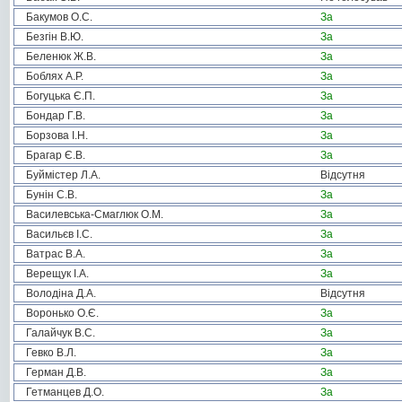
Бакумов О.С.
За
Безгін В.Ю.
За
Беленюк Ж.В.
За
Боблях А.Р.
За
Богуцька Є.П.
За
Бондар Г.В.
За
Борзова І.Н.
За
Брагар Є.В.
За
Буймістер Л.А.
Відсутня
Бунін С.В.
За
Василевська-Смаглюк О.М.
За
Васильєв І.С.
За
Ватрас В.А.
За
Верещук І.А.
За
Володіна Д.А.
Відсутня
Воронько О.Є.
За
Галайчук В.С.
За
Гевко В.Л.
За
Герман Д.В.
За
Гетманцев Д.О.
За