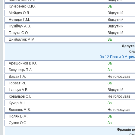
Кучеренко О.Ю.
За
Мейдич О.Л.
Відсутній
Немиря Г.М.
Відсутній
Пузійчук А.В.
Відсутній
Тарута С.О.
Відсутній
Цимбалюк М.М.
За
Депута
Кіл
За:12 Проти:0 Утрим
Арешонков В.Ю.
За
Бакунець П.А.
За
Вацак Г.А.
Не голосував
Горват Р.І.
За
Іванчук А.В.
Відсутній
Ковальов О.І.
Не голосував
Кучер М.І.
За
Люшняк М.В.
Не голосував
Поляк В.М.
За
Сухов О.С.
За
Фракція п