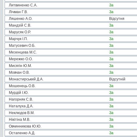
Литвиненко С.А.
За
Лічман Г.В.
За
Ляшенко А.О.
Відсутня
Мандзій С.В.
За
Марусяк О.Р.
За
Марчук І.П.
За
Матусевич О.Б.
За
Мезенцева М.С.
За
Мережко О.О.
За
Мисягін Ю.М.
За
Мовчан О.В.
За
Монастирський Д.А.
Відсутній
Мошенець О.В.
За
Мурдій І.Ю.
За
Нагорняк С.В.
За
Наталуха Д.А.
За
Неклюдов В.М.
За
Нікітіна М.В.
За
Овчинникова Ю.Ю.
За
Остапенко А.Д.
За