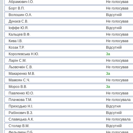
Абрамович І.О.
Не голосував
Борт В.П.
Не голосував
Волошин О.А.
Відсутній
Дунаєв С.В.
Не голосував
Іоффе Ю.Я.
Відсутній
Кальцев В.Ф.
Не голосував
Кива І.В.
Не голосував
Козак Т.Р.
Відсутній
Королевська Н.Ю.
За
Ларін С.М.
Не голосував
Льовочкін С.В.
Не голосував
Макаренко М.В.
За
Мамоян С.Ч.
Не голосував
Мороз В.В.
За
Павленко Ю.О.
Не голосував
Плачкова Т.М.
Не голосувала
Приходько Н.І.
Відсутня
Рабінович В.З.
Відсутній
Славицька А.К.
Не голосувала
Столар В.М.
Відсутній
Фельдман О.Б.
Не голосував