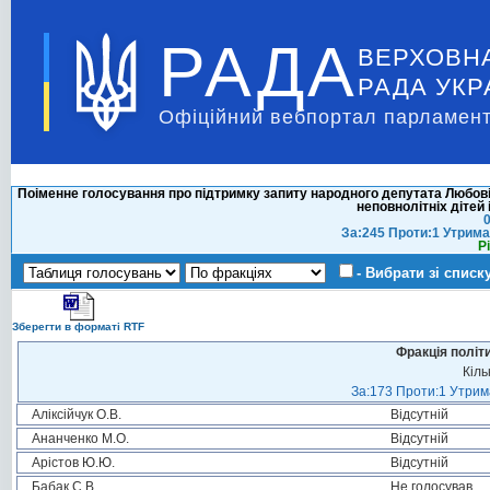
РАДА
ВЕРХОВН
РАДА УКР
Офіційний вебпортал парламент
Поіменне голосування про підтримку запиту народного депутата Любові
неповнолітніх дітей 
0
За:245 Проти:1 Утрима
Р
- Вибрати зі списк
Зберегти в форматі RTF
Фракція політ
Кіль
За:173 Проти:1 Утрима
Аліксійчук О.В.
Відсутній
Ананченко М.О.
Відсутній
Арістов Ю.Ю.
Відсутній
Бабак С.В.
Не голосував