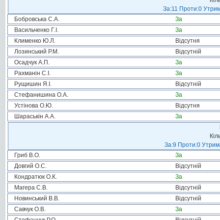
Кіл
За:11 Проти:0 Утрим
Бобровська С.А.
За
Васильченко Г.І.
За
Клименко Ю.Л.
Відсутня
Лозинський Р.М.
Відсутній
Осадчук А.П.
За
Рахманін С.І.
За
Рущишин Я.І.
Відсутній
Стефанишина О.А.
За
Устінова О.Ю.
Відсутня
Шараськін А.А.
За
Кіл
За:9 Проти:0 Утрим
Гриб В.О.
За
Довгий О.С.
Відсутній
Кондратюк О.К.
За
Магера С.В.
Відсутній
Новинський В.В.
Відсутній
Савчук О.В.
За