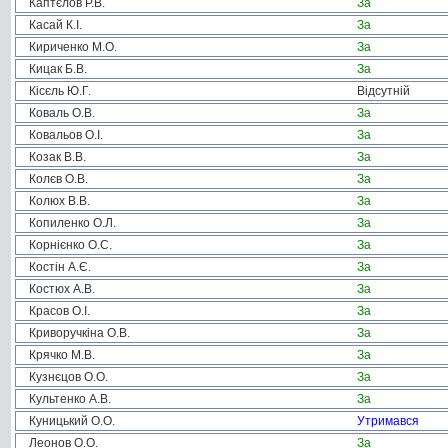
Каптєлов Р.В.
За
Касай К.І.
За
Кириченко М.О.
За
Кицак Б.В.
За
Кісєль Ю.Г.
Відсутній
Коваль О.В.
За
Ковальов О.І.
За
Козак В.В.
За
Колєв О.В.
За
Колюх В.В.
За
Копиленко О.Л.
За
Корнієнко О.С.
За
Костін А.Є.
За
Костюх А.В.
За
Красов О.І.
За
Криворучкіна О.В.
За
Крячко М.В.
За
Кузнєцов О.О.
За
Культенко А.В.
За
Куницький О.О.
Утримався
Леонов О.О.
За