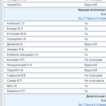
Чорний В.І.
Відсутній
Фракція політичної 
Кіл
За:17 Проти:0 Утрим
Алєксєєв С.О.
За
Бондар М.Л.
За
В’ятрович В.М.
За
Геращенко І.В.
За
Джемілєв М. .
Відсутній
Зінкевич Я.В.
За
Климпуш-Цинцадзе І.О.
За
Князевич Р.П.
Не голосував
Лопушанський А.Я.
Відсутній
Парубій А.В.
Відсутній
Саврасов М.В.
Не голосував
Сюмар В.П.
Не голосувала
Фріз І.В.
За
Южаніна Н.П.
За
Депутатська 
Кіл
За:7 Проти:0 Утрима