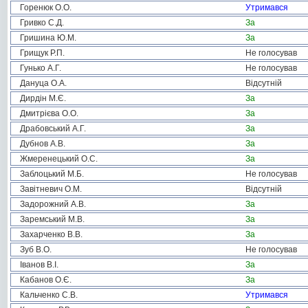
Горенюк О.О.
Утримався
Гривко С.Д.
За
Гришина Ю.М.
За
Грищук Р.П.
Не голосував
Гунько А.Г.
Не голосував
Дануца О.А.
Відсутній
Дирдін М.Є.
За
Дмитрієва О.О.
За
Драбовський А.Г.
За
Дубнов А.В.
За
Жмеренецький О.С.
За
Заблоцький М.Б.
Не голосував
Завітневич О.М.
Відсутній
Задорожний А.В.
За
Заремський М.В.
За
Захарченко В.В.
За
Зуб В.О.
Не голосував
Іванов В.І.
За
Кабанов О.Є.
За
Кальченко С.В.
Утримався