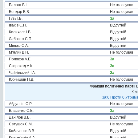
Балога В.І.
Не голосував
Бондар В.В.
Не голосував
Гузь І.В.
За
Івахів С.П.
Відсутній
Колихаєв І.В.
Відсутній
Лабазюк С.П.
Відсутній
Мінько С.А.
Відсутній
М’ялик В.Н.
Не голосував
Поляков А.Е.
За
Скороход А.К.
За
Чайківський І.А.
За
Юрчишин П.В.
Не голосував
Фракція політичної партії
Кіл
За:6 Проти:0 Утрима
Абдуллін О.Р.
Не голосував
Власенко С.В.
За
Данілов В.Б.
Відсутній
Євтушок С.М.
Не голосував
Кабаченко В.В.
Відсутній
Кожем’якін А.А.
Відсутній