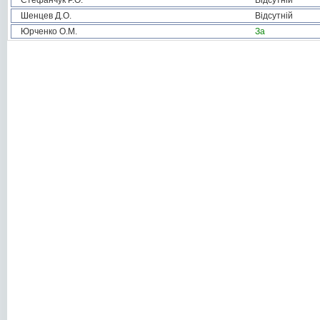
Стефанчук Р.О.
Відсутній
Шенцев Д.О.
Відсутній
Юрченко О.М.
За