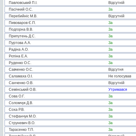
Павловський П.І.
Відсутній
Пасічний О.С.
За
Перебийніс М.В.
Відсутній
Пивоваров Є.П.
За
Подгорна В.В.
За
Припутень Д.С.
За
Пуртова А.А.
За
Радіна А.О.
За
Рєпіна Е.А.
За
Руденко О.С.
За
Савченко О.С.
Відсутня
Саламаха О.І.
Не голосував
Санченко О.В.
Відсутній
Семінський О.В.
Утримався
Сова О.Г.
За
Соломчук Д.В.
За
Соха Р.В.
За
Стефанчук М.О.
За
Струневич В.О.
За
Тарасенко Т.П.
За