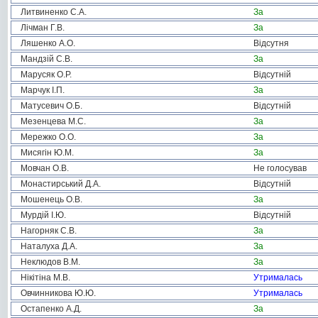
Литвиненко С.А.
За
Лічман Г.В.
За
Ляшенко А.О.
Відсутня
Мандзій С.В.
За
Марусяк О.Р.
Відсутній
Марчук І.П.
За
Матусевич О.Б.
Відсутній
Мезенцева М.С.
За
Мережко О.О.
За
Мисягін Ю.М.
За
Мовчан О.В.
Не голосував
Монастирський Д.А.
Відсутній
Мошенець О.В.
За
Мурдій І.Ю.
Відсутній
Нагорняк С.В.
За
Наталуха Д.А.
За
Неклюдов В.М.
За
Нікітіна М.В.
Утрималась
Овчинникова Ю.Ю.
Утрималась
Остапенко А.Д.
За