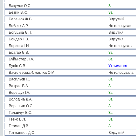
Бакумов О.С.
За
Безгін В.Ю.
За
Беленюк Ж.В.
Відсутній
Боблях А.Р.
Не голосував
Богуцька Є.П.
Відсутня
Бондар Г.В.
Відсутня
Борзова І.Н.
Не голосувала
Брагар Є.В.
За
Буймістер Л.А.
За
Бунін С.В.
Утримався
Василевська-Смаглюк О.М.
Не голосувала
Васильєв І.С.
За
Ватрас В.А.
За
Верещук І.А.
За
Володіна Д.А.
За
Воронько О.Є.
За
Галайчук В.С.
За
Гевко В.Л.
За
Герман Д.В.
За
Гетманцев Д.О.
Відсутній