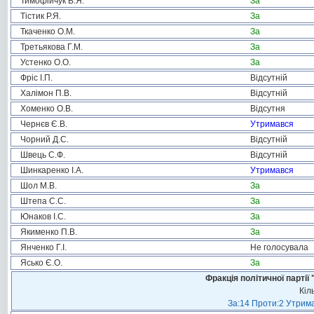
Тимофійчук В.Я.
За
Тістик Р.Я.
За
Ткаченко О.М.
За
Третьякова Г.М.
За
Устенко О.О.
За
Фріс І.П.
Відсутній
Халімон П.В.
Відсутній
Хоменко О.В.
Відсутня
Чернєв Є.В.
Утримався
Чорний Д.С.
Відсутній
Швець С.Ф.
Відсутній
Шинкаренко І.А.
Утримався
Шол М.В.
За
Штепа С.С.
За
Юнаков І.С.
За
Якименко П.В.
За
Янченко Г.І.
Не голосувала
Ясько Є.О.
За
Фракція політичної пар
Кіл
За:14 Проти:2 Утрима