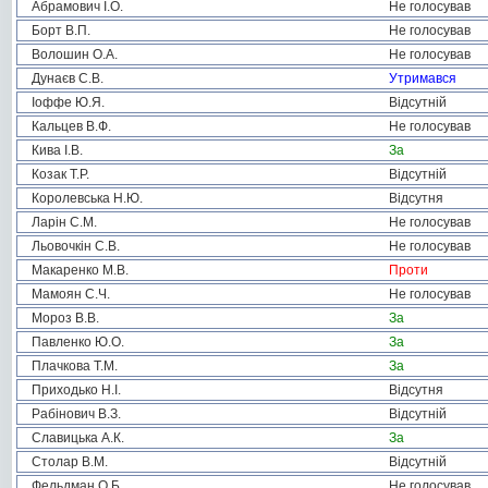
Абрамович І.О.
Не голосував
Борт В.П.
Не голосував
Волошин О.А.
Не голосував
Дунаєв С.В.
Утримався
Іоффе Ю.Я.
Відсутній
Кальцев В.Ф.
Не голосував
Кива І.В.
За
Козак Т.Р.
Відсутній
Королевська Н.Ю.
Відсутня
Ларін С.М.
Не голосував
Льовочкін С.В.
Не голосував
Макаренко М.В.
Проти
Мамоян С.Ч.
Не голосував
Мороз В.В.
За
Павленко Ю.О.
За
Плачкова Т.М.
За
Приходько Н.І.
Відсутня
Рабінович В.З.
Відсутній
Славицька А.К.
За
Столар В.М.
Відсутній
Фельдман О.Б.
Не голосував