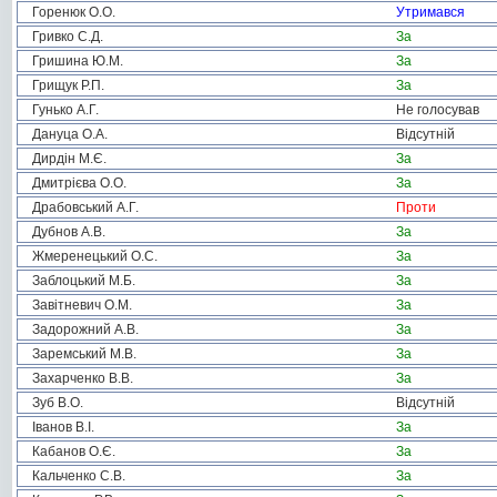
Горенюк О.О.
Утримався
Гривко С.Д.
За
Гришина Ю.М.
За
Грищук Р.П.
За
Гунько А.Г.
Не голосував
Дануца О.А.
Відсутній
Дирдін М.Є.
За
Дмитрієва О.О.
За
Драбовський А.Г.
Проти
Дубнов А.В.
За
Жмеренецький О.С.
За
Заблоцький М.Б.
За
Завітневич О.М.
За
Задорожний А.В.
За
Заремський М.В.
За
Захарченко В.В.
За
Зуб В.О.
Відсутній
Іванов В.І.
За
Кабанов О.Є.
За
Кальченко С.В.
За