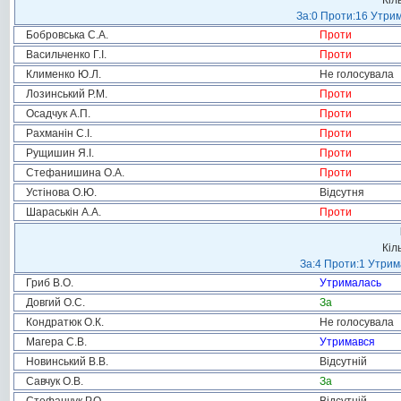
Кіл
За:0 Проти:16 Утрим
Бобровська С.А.
Проти
Васильченко Г.І.
Проти
Клименко Ю.Л.
Не голосувала
Лозинський Р.М.
Проти
Осадчук А.П.
Проти
Рахманін С.І.
Проти
Рущишин Я.І.
Проти
Стефанишина О.А.
Проти
Устінова О.Ю.
Відсутня
Шараськін А.А.
Проти
Кіл
За:4 Проти:1 Утрим
Гриб В.О.
Утрималась
Довгий О.С.
За
Кондратюк О.К.
Не голосувала
Магера С.В.
Утримався
Новинський В.В.
Відсутній
Савчук О.В.
За