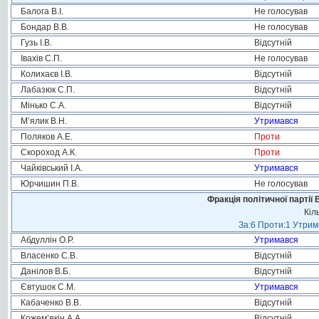
Балога В.І.
Не голосував
Бондар В.В.
Не голосував
Гузь І.В.
Відсутній
Івахів С.П.
Не голосував
Колихаєв І.В.
Відсутній
Лабазюк С.П.
Відсутній
Мінько С.А.
Відсутній
М’ялик В.Н.
Утримався
Поляков А.Е.
Проти
Скороход А.К.
Проти
Чайківський І.А.
Утримався
Юрчишин П.В.
Не голосував
Фракція політичної партії
Кіл
За:6 Проти:1 Утрим
Абдуллін О.Р.
Утримався
Власенко С.В.
Відсутній
Данілов В.Б.
Відсутній
Євтушок С.М.
Утримався
Кабаченко В.В.
Відсутній
Кожем’якін А.А.
Відсутній