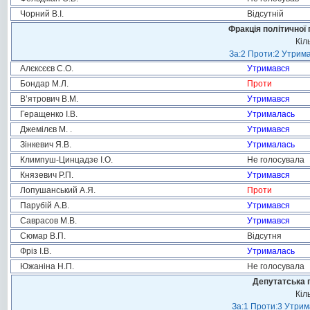
Чорний В.І.
Відсутній
Фракція політичної 
Кіл
За:2 Проти:2 Утрима
Алєксєєв С.О.
Утримався
Бондар М.Л.
Проти
В’ятрович В.М.
Утримався
Геращенко І.В.
Утрималась
Джемілєв М. .
Утримався
Зінкевич Я.В.
Утрималась
Климпуш-Цинцадзе І.О.
Не голосувала
Князевич Р.П.
Утримався
Лопушанський А.Я.
Проти
Парубій А.В.
Утримався
Саврасов М.В.
Утримався
Сюмар В.П.
Відсутня
Фріз І.В.
Утрималась
Южаніна Н.П.
Не голосувала
Депутатська 
Кіл
За:1 Проти:3 Утрим