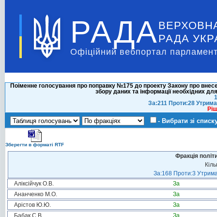
РАДА
ВЕРХОВН
РАДА УКР
Офіційний вебпортал парламент
Поіменне голосування про поправку №175 до проекту Закону про внесен
збору даних та інформації необхідних дл
1
За:211 Проти:28 Утрима
Ріш
- Вибрати зі списк
Зберегти в форматі RTF
Фракція політ
Кіль
За:168 Проти:3 Утрима
Аліксійчук О.В.
За
Ананченко М.О.
За
Арістов Ю.Ю.
За
Бабак С.В.
За