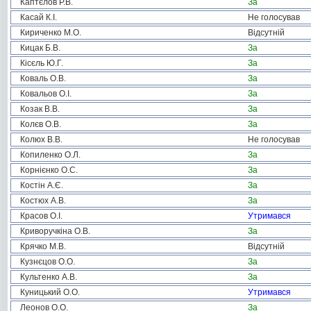
Каптєлов Р.В.
За
Касай К.І.
Не голосував
Кириченко М.О.
Відсутній
Кицак Б.В.
За
Кісєль Ю.Г.
За
Коваль О.В.
За
Ковальов О.І.
За
Козак В.В.
За
Колєв О.В.
За
Колюх В.В.
Не голосував
Копиленко О.Л.
За
Корнієнко О.С.
За
Костін А.Є.
За
Костюх А.В.
За
Красов О.І.
Утримався
Криворучкіна О.В.
За
Крячко М.В.
Відсутній
Кузнєцов О.О.
За
Культенко А.В.
За
Куницький О.О.
Утримався
Леонов О.О.
За