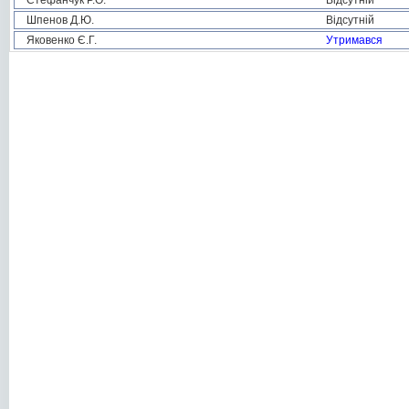
Стефанчук Р.О.
Відсутній
Шпенов Д.Ю.
Відсутній
Яковенко Є.Г.
Утримався