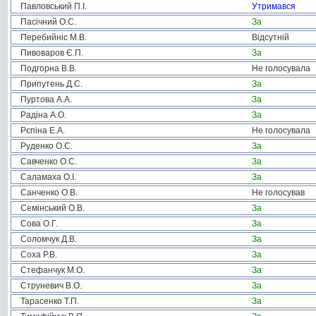
Павловський П.І.
Утримався
Пасічний О.С.
За
Перебийніс М.В.
Відсутній
Пивоваров Є.П.
За
Подгорна В.В.
Не голосувала
Припутень Д.С.
За
Пуртова А.А.
За
Радіна А.О.
За
Рєпіна Е.А.
Не голосувала
Руденко О.С.
За
Савченко О.С.
За
Саламаха О.І.
За
Санченко О.В.
Не голосував
Семінський О.В.
За
Сова О.Г.
За
Соломчук Д.В.
За
Соха Р.В.
За
Стефанчук М.О.
За
Струневич В.О.
За
Тарасенко Т.П.
За