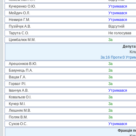
Кучеренко О.Ю.
Утримався
Мейдич О.Л.
Утримався
Немиря Г.М.
Утримався
Пузійчук А.В.
Відсутній
Тарута С.О.
Не голосував
Цимбалюк М.М.
За
Депута
Кіл
За:16 Проти:0 Утрим
Арешонков В.Ю.
За
Бакунець П.А.
За
Вацак Г.А.
За
Горват Р.І.
За
Іванчук А.В.
Утримався
Ковальов О.І.
За
Кучер М.І.
За
Люшняк М.В.
За
Поляк В.М.
За
Сухов О.С.
Утримався
Фракція п