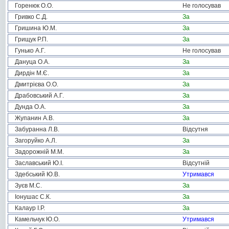
Горенюк О.О.
Не голосував
Гривко С.Д.
За
Гришина Ю.М.
За
Грищук Р.П.
За
Гунько А.Г.
Не голосував
Дануца О.А.
За
Дирдін М.Є.
За
Дмитрієва О.О.
За
Драбовський А.Г.
За
Дунда О.А.
За
Жупанин А.В.
За
Забуранна Л.В.
Відсутня
Загоруйко А.Л.
За
Задорожній М.М.
За
Заславський Ю.І.
Відсутній
Здебський Ю.В.
Утримався
Зуєв М.С.
За
Іонушас С.К.
За
Калаур І.Р.
За
Камельчук Ю.О.
Утримався