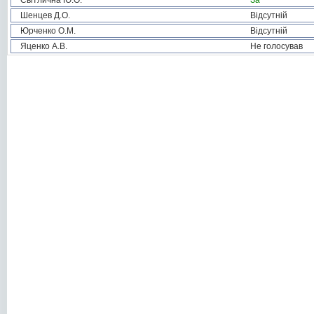
Світлична Ю.О.
За
Шенцев Д.О.
Відсутній
Юрченко О.М.
Відсутній
Яценко А.В.
Не голосував