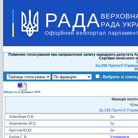
РАДА
ВЕРХОВН
РАДА УКР
Офіційний вебпортал парламент
Поіменне голосування про направлення запиту народного депутата Ар
Сергіївні почесного 
1
За:298 Проти:0 Утрима
Р
- Вибрати зі списк
Зберегти в форматі RTF
Фракція політ
Кіль
За:196 Проти:0 Утрима
Аліксійчук О.В.
За
Ананченко М.О.
За
Арістов Ю.Ю.
За
Бабак С.В.
Утримався