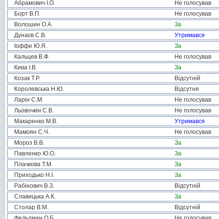
Абрамович І.О.
Не голосував
Борт В.П.
Не голосував
Волошин О.А.
За
Дунаєв С.В.
Утримався
Іоффе Ю.Я.
За
Кальцев В.Ф.
Не голосував
Кива І.В.
За
Козак Т.Р.
Відсутній
Королевська Н.Ю.
Відсутня
Ларін С.М.
Не голосував
Льовочкін С.В.
Не голосував
Макаренко М.В.
Утримався
Мамоян С.Ч.
Не голосував
Мороз В.В.
За
Павленко Ю.О.
За
Плачкова Т.М.
За
Приходько Н.І.
За
Рабінович В.З.
Відсутній
Славицька А.К.
За
Столар В.М.
Відсутній
Фельдман О.Б.
Не голосував