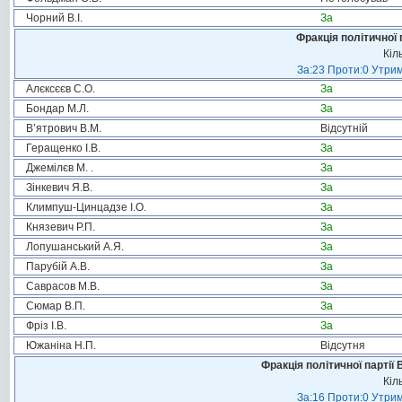
Чорний В.І.
За
Фракція політичної 
Кіл
За:23 Проти:0 Утрим
Алєксєєв С.О.
За
Бондар М.Л.
За
В’ятрович В.М.
Відсутній
Геращенко І.В.
За
Джемілєв М. .
За
Зінкевич Я.В.
За
Климпуш-Цинцадзе І.О.
За
Князевич Р.П.
За
Лопушанський А.Я.
За
Парубій А.В.
За
Саврасов М.В.
За
Сюмар В.П.
За
Фріз І.В.
За
Южаніна Н.П.
Відсутня
Фракція політичної партії
Кіл
За:16 Проти:0 Утрим