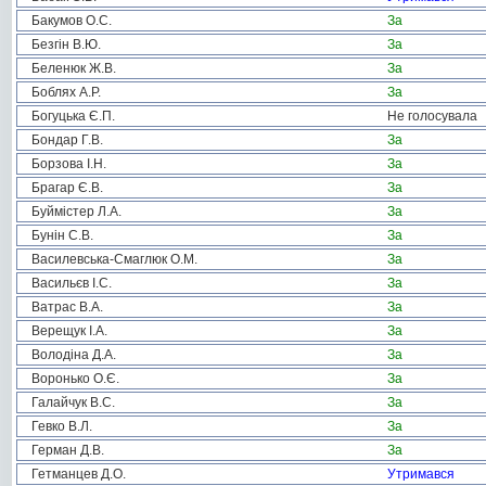
Бакумов О.С.
За
Безгін В.Ю.
За
Беленюк Ж.В.
За
Боблях А.Р.
За
Богуцька Є.П.
Не голосувала
Бондар Г.В.
За
Борзова І.Н.
За
Брагар Є.В.
За
Буймістер Л.А.
За
Бунін С.В.
За
Василевська-Смаглюк О.М.
За
Васильєв І.С.
За
Ватрас В.А.
За
Верещук І.А.
За
Володіна Д.А.
За
Воронько О.Є.
За
Галайчук В.С.
За
Гевко В.Л.
За
Герман Д.В.
За
Гетманцев Д.О.
Утримався