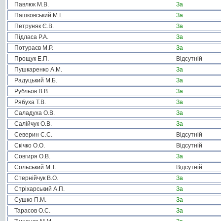
Павлюк М.В.
За
Пашковський М.І.
За
Петруняк Є.В.
За
Підласа Р.А.
За
Потураєв М.Р.
За
Прощук Е.П.
Відсутній
Пушкаренко А.М.
За
Радуцький М.Б.
За
Рубльов В.В.
За
Рябуха Т.В.
За
Саладуха О.В.
За
Салійчук О.В.
За
Северин С.С.
Відсутній
Скічко О.О.
Відсутній
Совгиря О.В.
За
Сольський М.Т.
Відсутній
Стернійчук В.О.
За
Стріхарський А.П.
За
Сушко П.М.
За
Тарасов О.С.
За