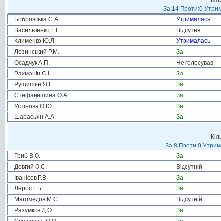
Кіл
За:14 Проти:0 Утрим
Бобровська С.А.
Утрималась
Васильченко Г.І.
Відсутня
Клименко Ю.Л.
Утрималась
Лозинський Р.М.
За
Осадчук А.П.
Не голосував
Рахманін С.І.
За
Рущишин Я.І.
За
Стефанишина О.А.
За
Устінова О.Ю.
За
Шараськін А.А.
За
Кіл
За:8 Проти:0 Утрим
Гриб В.О.
За
Довгий О.С.
Відсутній
Іванісов Р.В.
За
Лерос Г.Б.
За
Магомедов М.С.
Відсутній
Разумков Д.О.
За