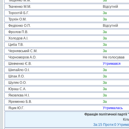
Тищенко М.М.
За
Ткаченко М.М.
Відсутній
Торохтій Б.Г.
За
Трухін О.М.
За
Федієнко О.П.
Відсутній
Фролов П.В.
За
Холодов А.І.
За
Циба Т.В.
За
Чернявський С.М.
За
Чорноморов А.О.
Не голосував
Шевченко Є.В.
Утримався
Шипайло О.І.
За
Шпак Л.О.
За
Шуляк О.О.
За
Юраш С.А.
За
Яковлєва Н.І.
За
Яременко Б.В.
За
Яцик Ю.Г.
Утрималась
Фракція політичної пар
Кіл
За:15 Проти:0 Утрима