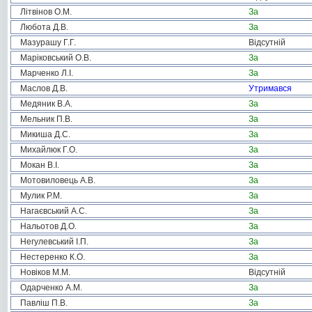
Літвінов О.М.
За
Любота Д.В.
За
Мазурашу Г.Г.
Відсутній
Маріковський О.В.
За
Марченко Л.І.
За
Маслов Д.В.
Утримався
Медяник В.А.
За
Мельник П.В.
За
Микиша Д.С.
За
Михайлюк Г.О.
За
Мокан В.І.
За
Мотовиловець А.В.
За
Мулик Р.М.
За
Нагаєвський А.С.
За
Нальотов Д.О.
За
Негулевський І.П.
За
Нестеренко К.О.
За
Новіков М.М.
Відсутній
Одарченко А.М.
За
Павліш П.В.
За