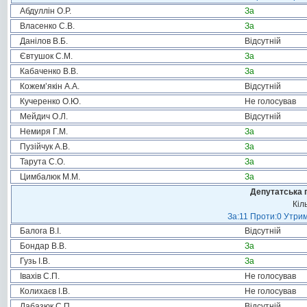
Абдуллін О.Р.
За
Власенко С.В.
За
Данілов В.Б.
Відсутній
Євтушок С.М.
За
Кабаченко В.В.
За
Кожем’якін А.А.
Відсутній
Кучеренко О.Ю.
Не голосував
Мейдич О.Л.
Відсутній
Немиря Г.М.
За
Пузійчук А.В.
За
Тарута С.О.
За
Цимбалюк М.М.
За
Депутатська 
Кіл
За:11 Проти:0 Утрим
Балога В.І.
Відсутній
Бондар В.В.
За
Гузь І.В.
За
Івахів С.П.
Не голосував
Колихаєв І.В.
Не голосував
Лабазюк С.П.
Відсутній