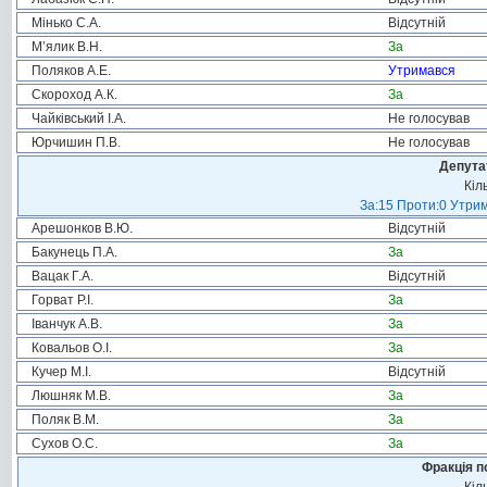
Мінько С.А.
Відсутній
М’ялик В.Н.
За
Поляков А.Е.
Утримався
Скороход А.К.
За
Чайківський І.А.
Не голосував
Юрчишин П.В.
Не голосував
Депута
Кіл
За:15 Проти:0 Утрим
Арешонков В.Ю.
Відсутній
Бакунець П.А.
За
Вацак Г.А.
Відсутній
Горват Р.І.
За
Іванчук А.В.
За
Ковальов О.І.
За
Кучер М.І.
Відсутній
Люшняк М.В.
За
Поляк В.М.
За
Сухов О.С.
За
Фракція п