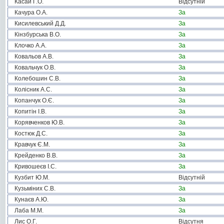
Касай Г.О.
Відсутній
Качура О.А.
За
Кисилевський Д.Д.
За
Кінзбурська В.О.
За
Клочко А.А.
За
Ковальов А.В.
За
Ковальчук О.В.
За
Колебошин С.В.
За
Колісник А.С.
За
Копанчук О.Є.
За
Копитін І.В.
За
Корявченков Ю.В.
За
Костюк Д.С.
За
Кравчук Є.М.
За
Крейденко В.В.
За
Кривошеєв І.С.
За
Кузбит Ю.М.
Відсутній
Кузьміних С.В.
За
Кунаєв А.Ю.
За
Лаба М.М.
За
Лис О.Г.
Відсутня