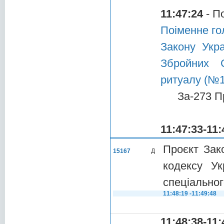
11:47:24
- П
Поіменне го
Закону Укра
Збройних 
ритуалу (№1
За-273 П
11:47:33-11:
Проєкт Зак
15167
Д
кодексу Ук
спеціально
11:48:19 -11:49:48
11:48:38-11: