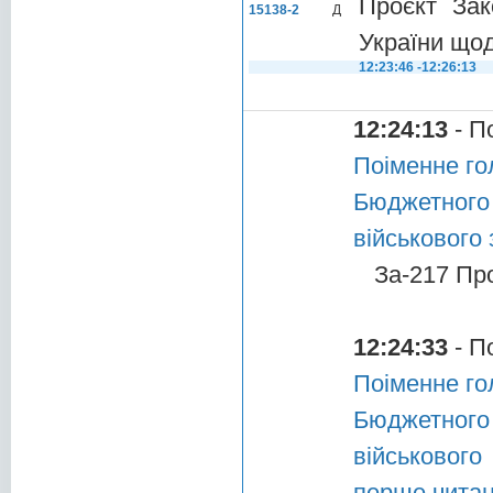
Проєкт Зак
15138-2
Д
України щод
12:23:46 -12:26:13
12:24:13
- П
Поіменне го
Бюджетного
військового 
За-217 Пр
12:24:33
- П
Поіменне го
Бюджетного
військовог
перше чита