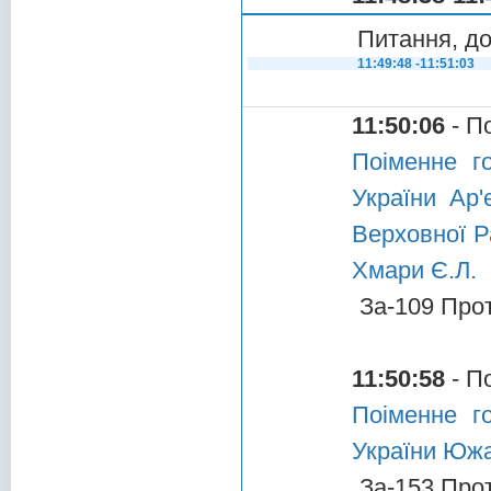
Питання, до
11:49:48 -11:51:03
11:50:06
- П
Поіменне г
України Ар'
Верховної Р
Хмари Є.Л.
За-109 Про
11:50:58
- П
Поіменне г
України Южа
За-153 Про