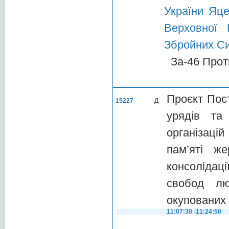
України Яце
Верховної 
Збройних Си
За-46 Прот
Проєкт Пос
15227
Д
урядів та
організаці
пам’яті ж
консолідац
свобод лю
окупованих 
11:07:30 -11:24:50