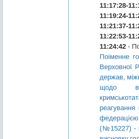
11:17:28-11:
11:19:24-11:
11:21:37-11:
11:22:53-11:
11:24:42
- П
Поіменне г
Верховної Р
держав, між
щодо вш
кримськота
реагування
федерацією
(№15227) - 
висновку гол