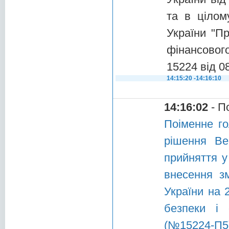
та в цілом
України "П
фінансового
15224 від 0
14:15:20 -14:16:10
14:16:02
- П
Поіменне го
рішення Ве
прийняття у
внесення з
України на 
безпеки і 
(№15224-П5)