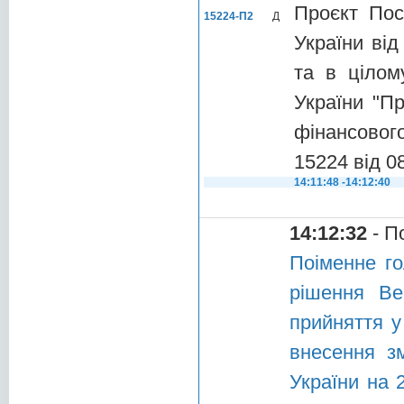
Проєкт Пос
15224-П2
Д
України від
та в цілом
України "П
фінансового
15224 від 0
14:11:48 -14:12:40
14:12:32
- П
Поіменне го
рішення Ве
прийняття у
внесення з
України на 