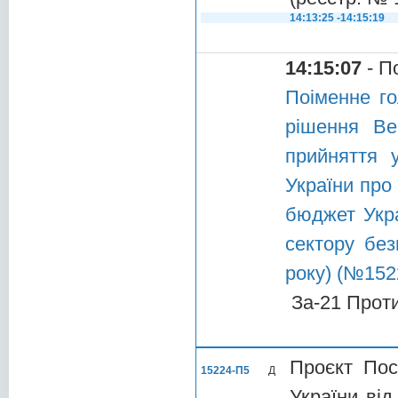
14:13:25 -14:15:19
14:15:07
- П
Поіменне го
рішення Ве
прийняття 
України про
бюджет Укра
сектору без
року) (№152
За-21 Прот
Проєкт Пос
15224-П5
Д
України від