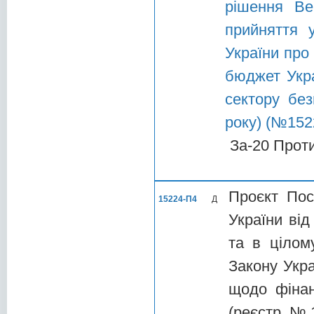
рішення Ве
прийняття 
України про
бюджет Укра
сектору без
року) (№152
За-20 Прот
Проєкт Пос
15224-П4
Д
України від
та в цілом
Закону Укр
щодо фінан
(реєстр. № 