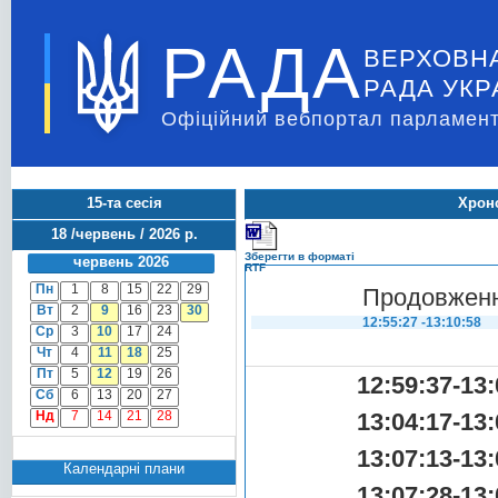
РАДА
ВЕРХОВН
РАДА УКР
Офіційний вебпортал парламент
15-та сесія
Хроно
18 /червень / 2026 р.
Зберегти в форматі
червень 2026
RTF
Пн
1
8
15
22
29
Продовженн
Вт
2
9
16
23
30
12:55:27 -13:10:58
Ср
3
10
17
24
Чт
4
11
18
25
Пт
5
12
19
26
12:59:37-13:
Сб
6
13
20
27
Нд
7
14
21
28
13:04:17-13:
13:07:13-13:
Календарні плани
13:07:28-13: