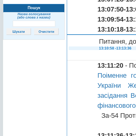
Пошук
13:07:50-13:
Назва голосування
(або слова з назви)
13:09:54-13:
13:10:18-13:
Питання, до
13:10:58 -13:13:36
13:11:20
- П
Поіменне г
України Ж
засідання В
фінансового
За-54 Прот
13:11:36-13: