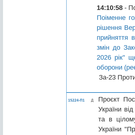
14:10:58
- П
Поіменне го
рішення Вер
прийняття в
змін до За
2026 рік" щ
оборони (реє
За-23 Прот
Проєкт Пос
15224-П1
Д
України від
та в цілом
України "П