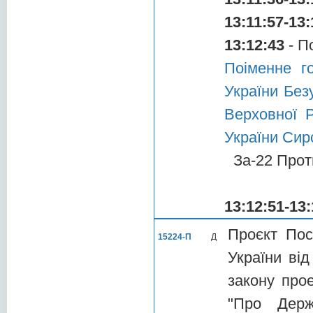
13:11:57-13:
13:12:43
- П
Поіменне г
України Без
Верховної 
України Сир
За-22 Прот
13:12:51-13:
Проєкт Пос
15224-П
Д
України ві
закону про
"Про Дер