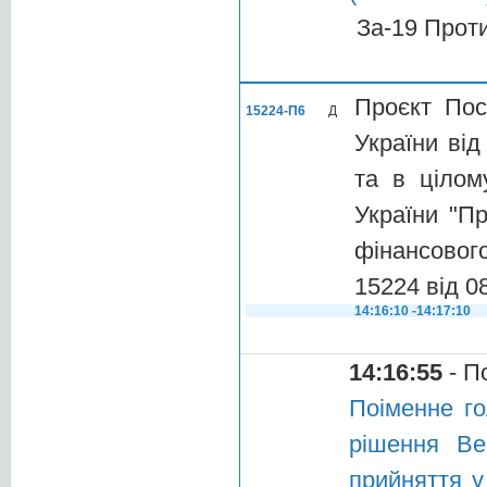
За-19 Прот
Проєкт Пос
15224-П6
Д
України від
та в цілом
України "П
фінансового
15224 від 0
14:16:10 -14:17:10
14:16:55
- П
Поіменне го
рішення Ве
прийняття у