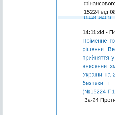
фінансового
15224 від 0
14:11:05 -14:11:48
14:11:44
- П
Поіменне го
рішення Ве
прийняття у
внесення з
України на 
безпеки і 
(№15224-П1)
За-24 Прот