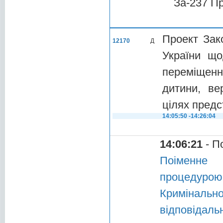
За-237 П
Проект Зак
12170
Д
України що
переміщення
дитини, ве
цілях пред
14:05:50 -14:26:04
14:06:21
- П
Поіменне 
процедуро
Криміналь
відповідал