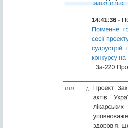
14:41:07 -14:41:42
14:41:36
- П
Поіменне г
сесії проект
судоустрій 
конкурсу на
За-220 Про
Проект Зак
13135
Д
актів Укр
лікарськи
уповноваже
здоров'я, ш