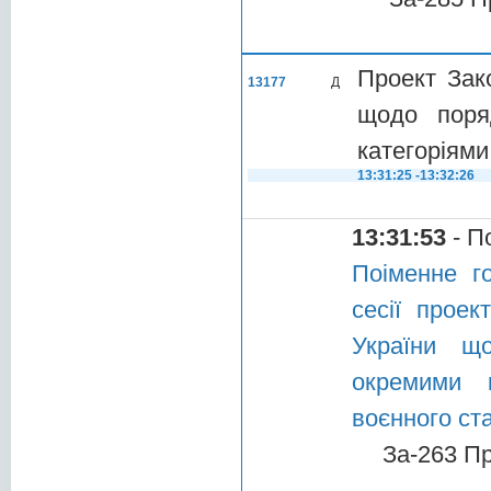
Проект Зак
13177
Д
щодо поря
категоріями
13:31:25 -13:32:26
13:31:53
- П
Поіменне г
сесії проек
України щ
окремими к
воєнного ст
За-263 П