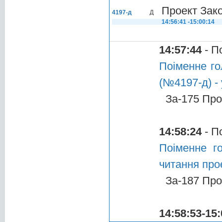
Проект Зак
4197-д
Д
14:56:41 -15:00:14
14:57:44
- П
Поіменне го
(№4197-д) - 
За-175 Про
14:58:24
- П
Поіменне г
читання про
За-187 Про
14:58:53-15: