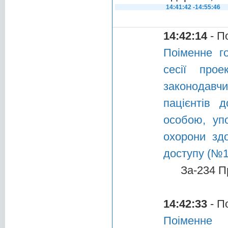
14:41:42 -14:55:46
14:42:14
- П
Поіменне г
сесії про
законодав
пацієнтів д
особою, уп
охорони зд
доступу (№1
За-234 П
14:42:33
- П
Поіменне 