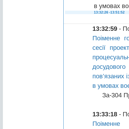
в умовах во
13:32:26 -13:51:52
13:32:59
- П
Поіменне г
сесії прое
процесуал
досудового
пов’язаних 
в умовах во
За-304 П
13:33:18
- П
Поіменне 