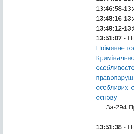
13:46:58-13:
13:48:16-13:
13:49:12-13:
13:51:07
- П
Поіменне го
Криміналь
особливос
правопоруше
особливих о
основу
За-294 П
13:51:38
- П