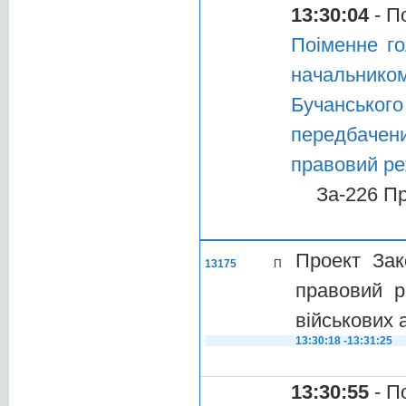
13:30:04
- П
Поіменне го
начальником
Бучансько
передбачени
правовий ре
За-226 П
Проект Зак
13175
П
правовий р
військових 
13:30:18 -13:31:25
13:30:55
- П