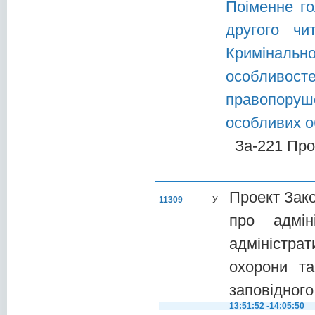
Поіменне го
другого чи
Криміналь
особливос
правопоруше
особливих о
За-221 Про
Проект Зако
11309
У
про адмін
адміністра
охорони та
заповідног
13:51:52 -14:05:50