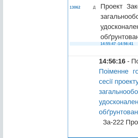
Проект Зак
13062
Д
загальнооб
удосконале
обґрунтован
14:55:47 -14:56:41
14:56:16
- П
Поіменне г
сесії проект
загальнообо
удосконален
обґрунтован
За-222 Про