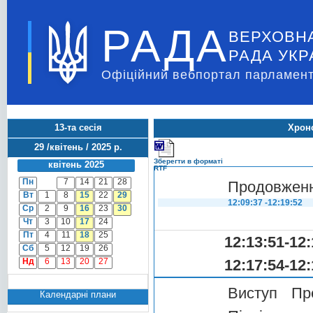
РАДА
ВЕРХОВН
РАДА УКР
Офіційний вебпортал парламент
13-та сесія
Хроно
29 /квітень / 2025 р.
Зберегти в форматі
квітень 2025
RTF
Пн
7
14
21
28
Продовженн
Вт
1
8
15
22
29
12:09:37 -12:19:52
Ср
2
9
16
23
30
Чт
3
10
17
24
Пт
4
11
18
25
12:13:51-12:
Сб
5
12
19
26
Нд
6
13
20
27
12:17:54-12:
Виступ Пре
Календарні плани