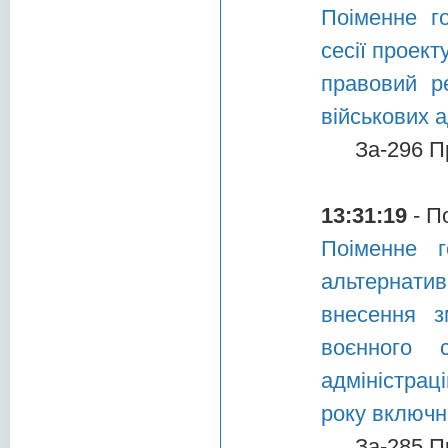
Поіменне г
сесії проект
правовий р
військових 
За-296 П
13:31:19
- П
Поіменне г
альтернати
внесення з
воєнного 
адміністрац
року включн
За-285 П