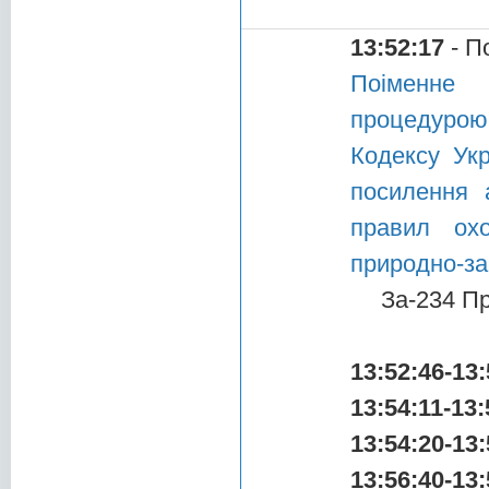
13:52:17
- П
Поіменне 
процедурою 
Кодексу Ук
посилення а
правил охо
природно-за
За-234 П
13:52:46-13:
13:54:11-13:
13:54:20-13:
13:56:40-13: