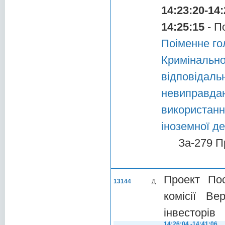
14:23:20-14:
14:25:15
- П
Поіменне го
Криміналь
відповідал
невиправда
використан
іноземної д
За-279 П
Проект Пос
13144
Д
комісії В
інвесторів
14:26:04 -14:41:06