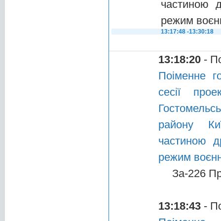
частиною д
режим воєн
13:17:48 -13:30:18
13:18:20
- П
Поіменне г
сесії про
Гостомельсь
району Ки
частиною д
режим воєнн
За-226 П
13:18:43
- П