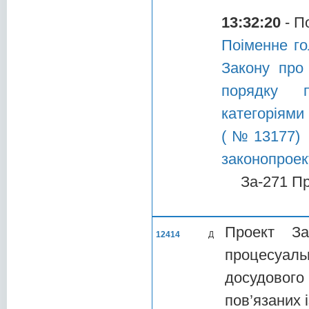
13:32:20
- П
Поіменне го
Закону про
порядку п
категоріями
(№13177) т
законопроек
За-271 П
Проект За
12414
Д
процесуал
досудовог
пов’язаних 