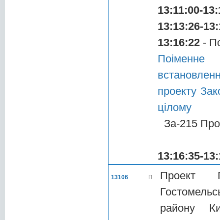
13:11:00-13:
13:13:26-13:
13:16:22
- П
Поіменне
встановлен
проекту Зак
цілому
За-215 Про
13:16:35-13:
Проект П
13106
П
Гостомельсь
району Ки