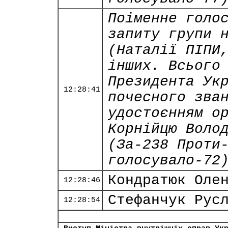
Поіменне голо
запиту групи 
(Наталії ПІПИ
інших. Всього
Президента Ук
12:28:41
почесного зва
удостоєнням о
Корнійцю Воло
(За-238 Проти
голосувало-72
Кондратюк Оле
12:28:46
Стефанчук Рус
12:28:54