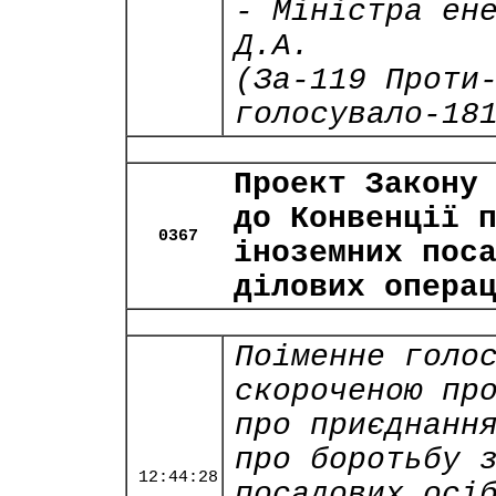
- Міністра ен
Д.А.
(За-119 Проти
голосувало-18
Проект Закону
до Конвенції 
0367
іноземних пос
ділових опера
Поіменне голо
скороченою пр
про приєднанн
про боротьбу 
12:44:28
посадових осі