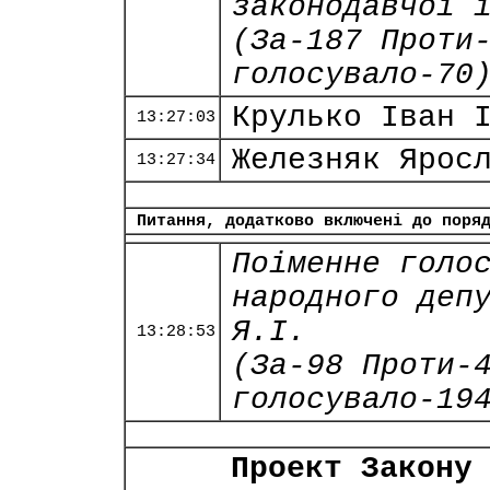
законодавчої 
(За-187 Проти
голосувало-70
Крулько Іван 
13:27:03
Железняк Ярос
13:27:34
Питання, додатково включені до поря
Поіменне голо
народного деп
Я.І.
13:28:53
(За-98 Проти-
голосувало-19
Проект Закону