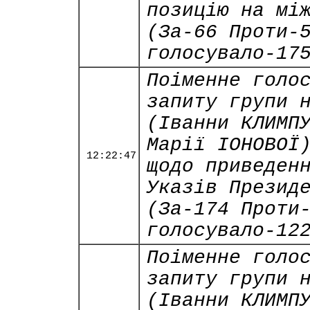
позицію на мі
(За-66 Проти-
голосувало-17
Поіменне голо
запиту групи 
(Іванни КЛИМП
Марії ІОНОВОЇ
12:22:47
щодо приведен
Указів Презид
(За-174 Проти
голосувало-12
Поіменне голо
запиту групи 
(Іванни КЛИМП