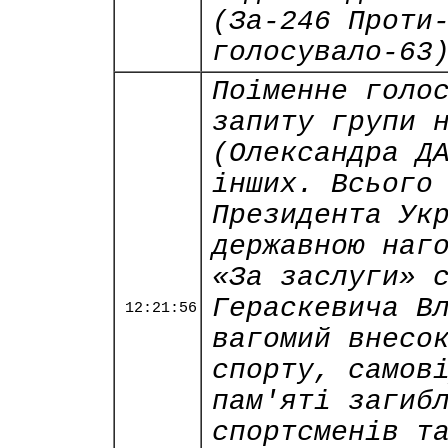
(За-246 Проти
голосувало-63
Поіменне голо
запиту групи 
(Олександра Д
інших. Всього
Президента Ук
державною наг
«За заслуги» 
Гераскевича В
12:21:56
вагомий внесо
спорту, самов
пам'яті загиб
спортсменів т