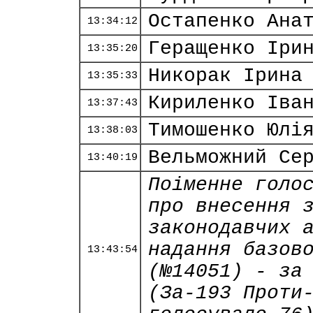
Остапенко Ана
13:34:12
Геращенко Іри
13:35:20
Никорак Ірина
13:35:33
Кириленко Іва
13:37:43
Тимошенко Юлі
13:38:03
Вельможний Се
13:40:19
Поіменне голо
про внесення 
законодавчих 
надання базов
13:43:54
(№14051) - за
(За-193 Проти