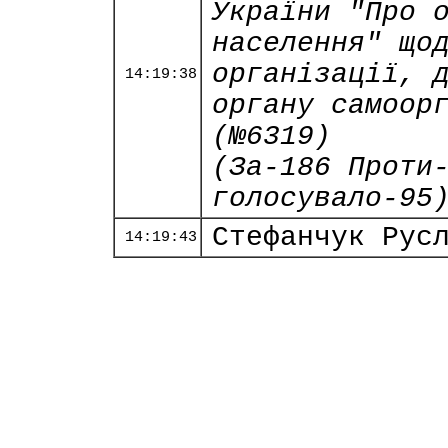
України "Про 
населення" що
організації, 
14:19:38
органу самоор
(№6319)
(За-186 Проти
голосувало-95
Стефанчук Рус
14:19:43