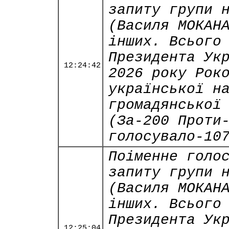
запиту групи 
(Василя МОКАН
інших. Всього
Президента Ук
12:24:42
2026 року Рок
української н
громадянської
(За-200 Проти
голосувало-10
Поіменне голо
запиту групи 
(Василя МОКАН
інших. Всього
Президента Ук
12:25:04