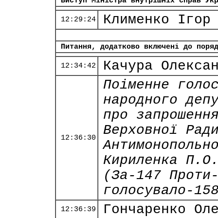
Виступ Міністра внутрішніх справ Ук
Клименко Ігор
12:29:24
Питання, додатково включені до поря
Качура Олекса
12:34:42
Поіменне голо
народного деп
про запрошенн
Верховної Рад
12:36:30
Антимонопольн
Кириленка П.О
(За-147 Проти
голосувало-15
Гончаренко Ол
12:36:39