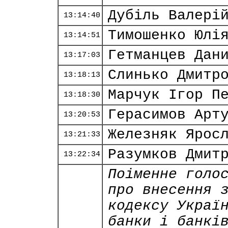
Дубіль Валері
13:14:40
Тимошенко Юлі
13:14:51
Гетманцев Дан
13:17:03
Слинько Дмитр
13:18:13
Марчук Ігор П
13:18:30
Герасимов Арт
13:20:53
Железняк Ярос
13:21:33
Разумков Дмит
13:22:34
Поіменне голо
про внесення 
кодексу Украї
банки і банкі