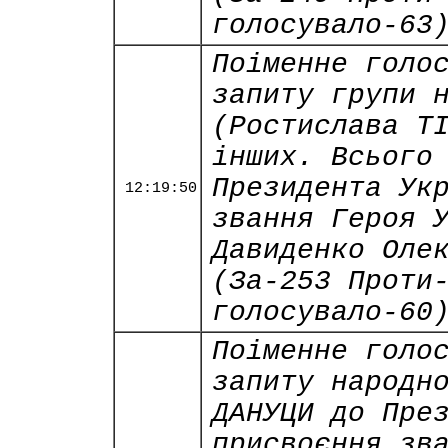
голосувало-63
Поіменне голо
запиту групи 
(Ростислава Т
інших. Всього
Президента Ук
12:19:50
звання Героя 
Давиденко Оле
(За-253 Проти
голосувало-60
Поіменне голо
запиту народн
ДАНУЦИ до Пре
присвоєння зв