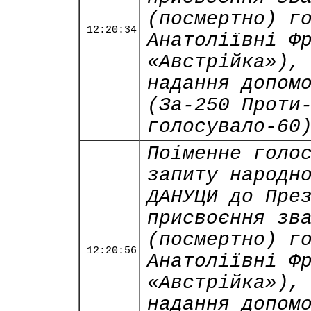
(посмертно) г
12:20:34
Анатоліївні Ф
«Австрійка»),
надання допом
(За-250 Проти
голосувало-60
Поіменне голо
запиту народн
ДАНУЦИ до Пре
присвоєння зв
(посмертно) г
12:20:56
Анатоліївні Ф
«Австрійка»),
надання допом