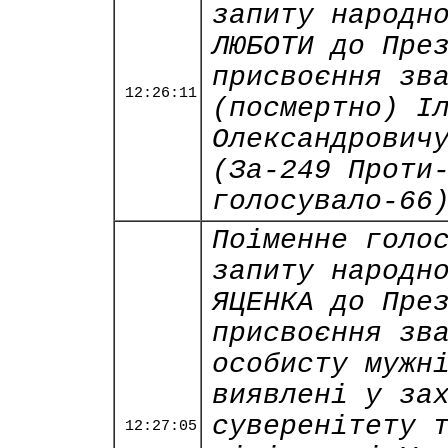
запиту народн
ЛЮБОТИ до Пре
присвоєння зв
12:26:11
(посмертно) І
Олександрович
(За-249 Проти
голосувало-66
Поіменне голо
запиту народн
ЯЦЕНКА до Пре
присвоєння зв
особисту мужн
виявлені у за
суверенітету 
12:27:05