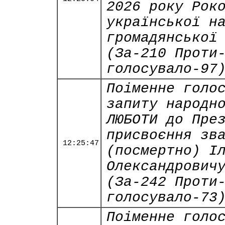
2026 року Рок
української н
громадянської
(За-210 Проти
голосувало-97
Поіменне голо
запиту народн
ЛЮБОТИ до Пре
присвоєння зв
12:25:47
(посмертно) І
Олександрович
(За-242 Проти
голосувало-73
Поіменне голо