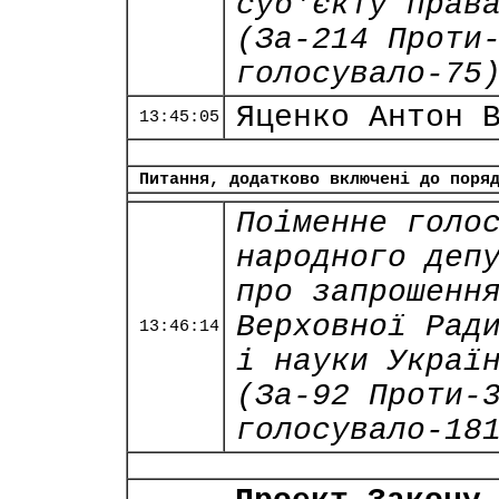
суб'єкту прав
(За-214 Проти
голосувало-75
Яценко Антон 
13:45:05
Питання, додатково включені до поря
Поіменне голо
народного деп
про запрошенн
Верховної Рад
13:46:14
і науки Украї
(За-92 Проти-
голосувало-18