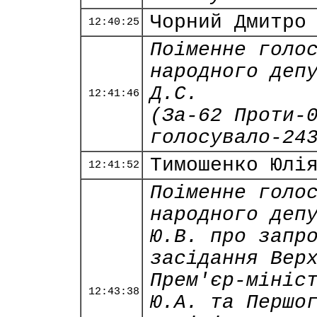
Чорний Дмитро
12:40:25
Поіменне голо
народного деп
Д.С.
12:41:46
(За-62 Проти-
голосувало-24
Тимошенко Юлі
12:41:52
Поіменне голо
народного деп
Ю.В. про запр
засідання Вер
Прем'єр-мініс
12:43:38
Ю.А. та Першо