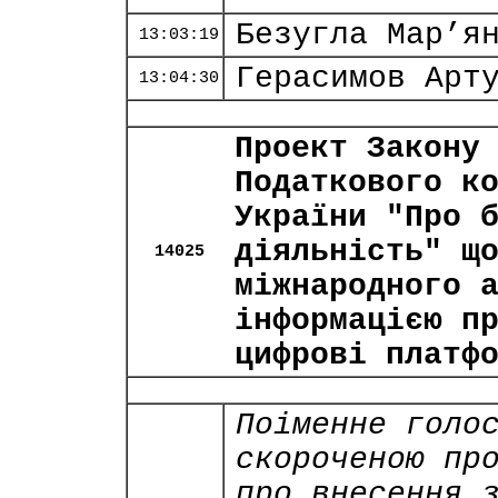
Безугла Мар’я
13:03:19
Герасимов Арт
13:04:30
Проект Закону
Податкового к
України "Про 
діяльність" щ
14025
міжнародного 
інформацією п
цифрові платф
Поіменне голо
скороченою пр
про внесення 