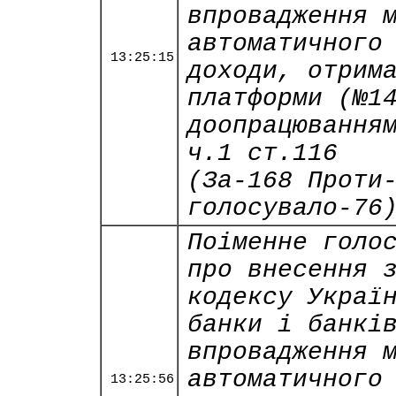
впровадження 
автоматичного
13:25:15
доходи, отрим
платформи (№1
доопрацювання
ч.1 ст.116
(За-168 Проти
голосувало-76
Поіменне голо
про внесення 
кодексу Украї
банки і банкі
впровадження 
автоматичного
13:25:56