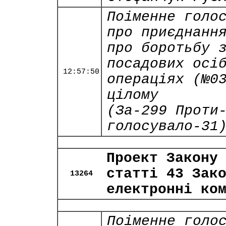
Поіменне голо
про приєднанн
про боротьбу 
посадових осі
12:57:50
операціях (№0
цілому
(За-299 Проти
голосувало-31
Проект Закону
статті 43 Зак
13264
електронні ко
Поіменне голо