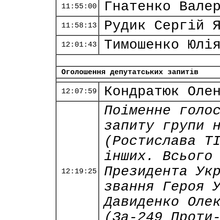
Гнатенко Вале
11:55:00
Рудик Сергій 
11:58:13
Тимошенко Юлі
12:01:43
Оголошення депутатських запитів
Кондратюк Оле
12:07:59
Поіменне голо
запиту групи 
(Ростислава Т
інших. Всього
Президента Ук
12:19:25
звання Героя 
Давиденко Оле
(За-249 Проти