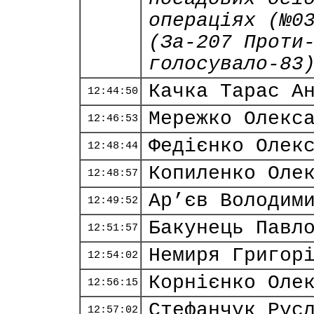
операціях (№0
(За-207 Проти
голосувало-83
Качка Тарас А
12:44:50
Мережко Олекс
12:46:53
Федієнко Олек
12:48:44
Копиленко Оле
12:48:57
Ар’єв Володим
12:49:52
Бакунець Павл
12:51:57
Немиря Григор
12:54:02
Корнієнко Оле
12:56:15
Стефанчук Рус
12:57:02