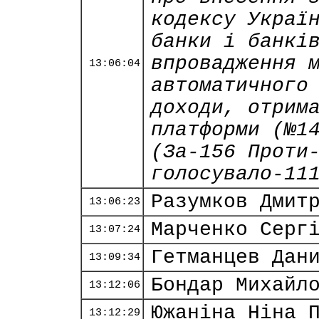
кодексу Украї
банки і банкі
впровадження 
13:06:04
автоматичного
доходи, отрим
платформи (№1
(За-156 Проти
голосувало-11
Разумков Дмит
13:06:23
Марченко Серг
13:07:24
Гетманцев Дан
13:09:34
Бондар Михайл
13:12:06
Южаніна Ніна 
13:12:29