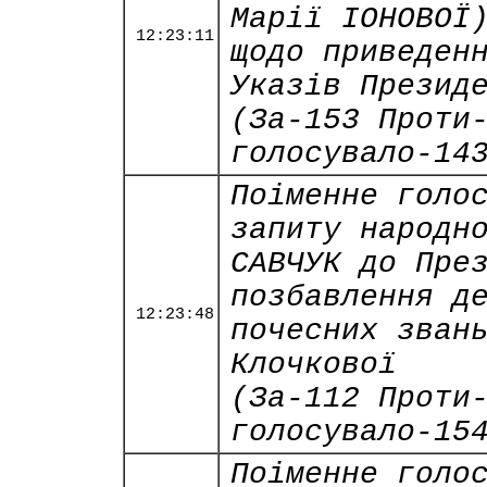
Марії ІОНОВОЇ
12:23:11
щодо приведен
Указів Презид
(За-153 Проти
голосувало-14
Поіменне голо
запиту народн
САВЧУК до Пре
позбавлення д
12:23:48
почесних зван
Клочкової
(За-112 Проти
голосувало-15
Поіменне голо