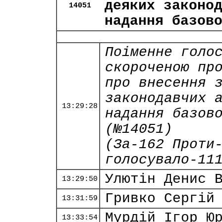
деяких законо
14051
надання базов
Поіменне голо
скороченою пр
про внесення 
законодавчих 
13:29:28
надання базов
(№14051)
(За-162 Проти
голосувало-11
Улютін Денис 
13:29:50
Гривко Сергій
13:31:59
Мурдій Ігор Ю
13:33:54