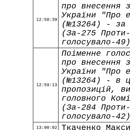
про внесення 
України "Про 
12:58:39
(№13264) - за
(За-275 Проти
голосувало-49
Поіменне голо
про внесення 
України "Про 
(№13264) - в 
12:59:13
пропозицій, в
головного Ком
(За-284 Проти
голосувало-42
Ткаченко Макс
13:00:02