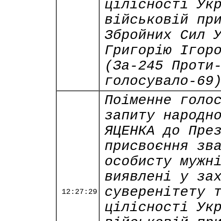
цілісності Ук
військовій пр
Збройних Сил 
Григорію Ігор
(За-245 Проти
голосувало-69
Поіменне голо
запиту народн
ЯЦЕНКА до Пре
присвоєння зв
особисту мужн
виявлені у за
суверенітету 
12:27:29
цілісності Ук