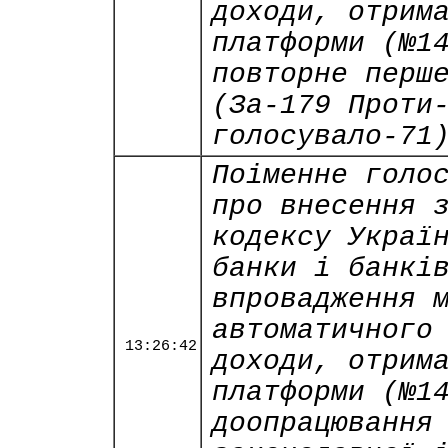
доходи, отрим
платформи (№1
повторне перш
(За-179 Проти
голосувало-71
Поіменне голо
про внесення 
кодексу Украї
банки і банкі
впровадження 
автоматичного
13:26:42
доходи, отрим
платформи (№1
доопрацювання