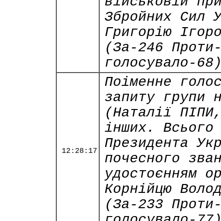
військовій пр
Збройних Сил 
Григорію Ігор
(За-246 Проти
голосувало-68
Поіменне голо
запиту групи 
(Наталії ПІПИ
інших. Всього
Президента Ук
12:28:17
почесного зва
удостоєнням о
Корнійцю Воло
(За-233 Проти
голосувало-77