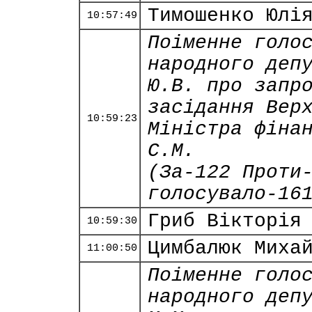
Тимошенко Юлі
10:57:49
Поіменне голо
народного деп
Ю.В. про запр
засідання Вер
10:59:23
Міністра фіна
С.М.
(За-122 Проти
голосувало-16
Гриб Вікторія
10:59:30
Цимбалюк Миха
11:00:50
Поіменне голо
народного деп