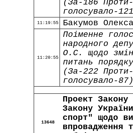
(За-186 Проти
голосувало-12
Бакумов Олекс
11:19:55
Поіменне голо
народного деп
О.С. щодо змі
11:20:55
питань порядк
(За-222 Проти
голосувало-87
Проект Закону
Закону Україн
спорт" щодо в
13648
впровадження 