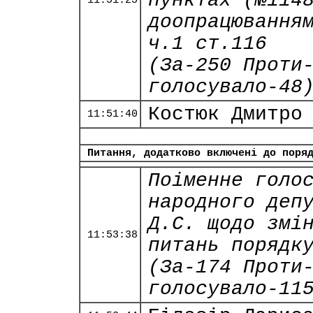
пунктах (№114
11:51:25
доопрацювання
ч.1 ст.116
(За-250 Проти
голосувало-48
Костюк Дмитро
11:51:40
Питання, додатково включені до поря
Поіменне голо
народного деп
Д.С. щодо змі
11:53:38
питань порядк
(За-174 Проти
голосувало-11