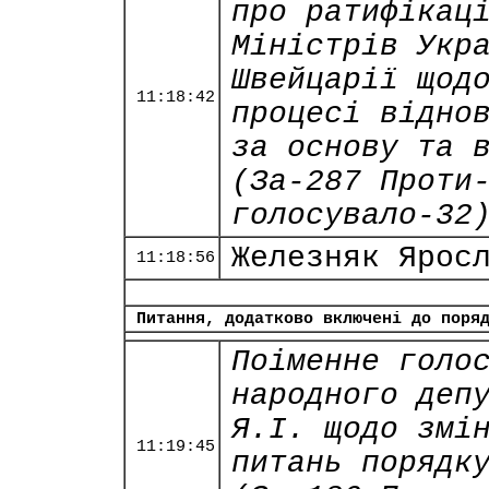
про ратифікац
Міністрів Укр
Швейцарії щод
11:18:42
процесі відно
за основу та 
(За-287 Проти
голосувало-32
Железняк Ярос
11:18:56
Питання, додатково включені до поря
Поіменне голо
народного деп
Я.І. щодо змі
11:19:45
питань порядк