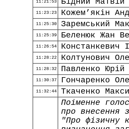
Бідний Матвій
11:21:53
Кожем’якін Ан
11:23:23
Заремський Ма
11:25:30
Беленюк Жан В
11:25:39
Констанкевич 
11:26:54
Колтунович Ол
11:28:22
Павленко Юрій
11:28:32
Гончаренко Ол
11:30:37
Ткаченко Макс
11:32:44
Поіменне голо
про внесення 
"Про фізичну 