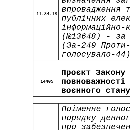
визначення за
впровадження 
11:34:18
публічних еле
інформаційно-
(№13648) - за
(За-249 Проти
голосувало-44
Проєкт Закону
повноважності
14405
воєнного стан
Поіменне голо
порядку денно
про забезпече