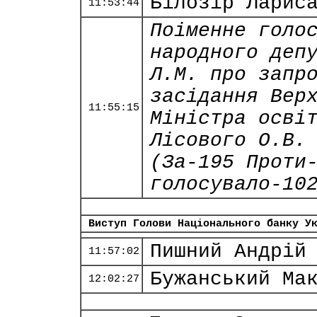
Білозір Ларис
11:53:44
Поіменне голо
народного деп
Л.М. про запр
засідання Вер
11:55:15
Міністра осві
Лісового О.В.
(За-195 Проти
голосувало-10
Виступ Голови Національного банку У
Пишний Андрій
11:57:02
Бужанський Ма
12:02:27