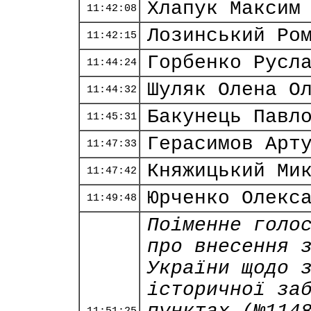
Хлапук Максим
11:42:08
Лозинський Ро
11:42:15
Горбенко Русл
11:44:24
Шуляк Олена О
11:44:32
Бакунець Павл
11:45:31
Герасимов Арт
11:47:33
Княжицький Ми
11:47:42
Юрченко Олекс
11:49:48
Поіменне голо
про внесення 
України щодо 
історичної за