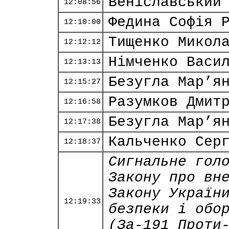
Веніславський
12:08:56
Федина Софія 
12:10:00
Тищенко Микол
12:12:12
Німченко Васи
12:13:13
Безугла Мар’я
12:15:27
Разумков Дмит
12:16:58
Безугла Мар’я
12:17:38
Кальченко Сер
12:18:37
Сигнальне гол
Закону про вн
Закону Україн
12:19:33
безпеки і обо
(За-191 Проти