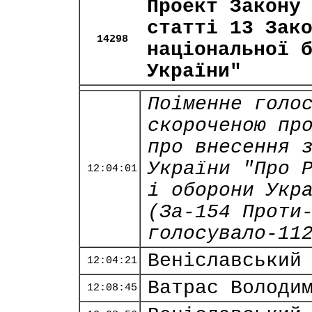
Проект Закону
статті 13 Зак
14298
національної 
України"
Поіменне голо
скороченою пр
про внесення 
України "Про 
12:04:01
і оборони Укр
(За-154 Проти
голосувало-11
Веніславський
12:04:21
Ватрас Володи
12:08:45