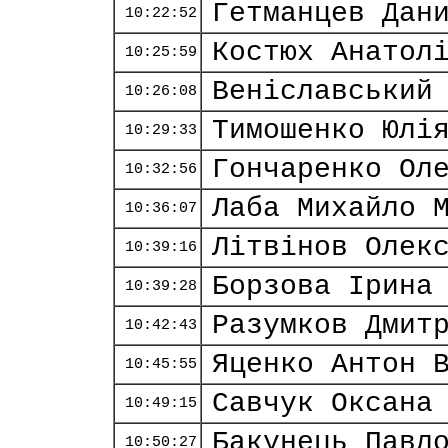
Гетманцев Дан
10:22:52
Костюх Анатол
10:25:59
Веніславський
10:26:08
Тимошенко Юлі
10:29:33
Гончаренко Ол
10:32:56
Лаба Михайло 
10:36:07
Літвінов Олек
10:39:16
Борзова Ірина
10:39:28
Разумков Дмит
10:42:43
Яценко Антон 
10:45:55
Савчук Оксана
10:49:15
Бакунець Павл
10:50:27