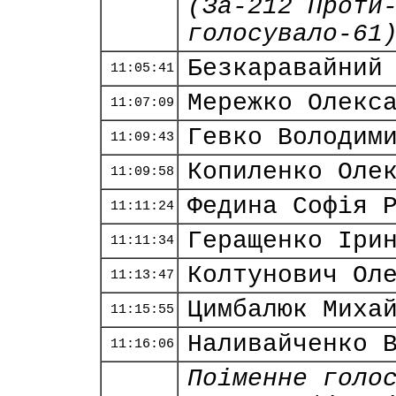
(За-212 Проти
голосувало-61
Безкаравайний
11:05:41
Мережко Олекс
11:07:09
Гевко Володим
11:09:43
Копиленко Оле
11:09:58
Федина Софія 
11:11:24
Геращенко Іри
11:11:34
Колтунович Ол
11:13:47
Цимбалюк Миха
11:15:55
Наливайченко 
11:16:06
Поіменне голо