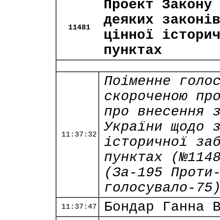
Проект Закону
деяких законі
11481
цінної істори
пунктах
Поіменне голо
скороченою пр
про внесення 
України щодо 
11:37:32
історичної за
пунктах (№114
(За-195 Проти
голосувало-75
Бондар Ганна 
11:37:47