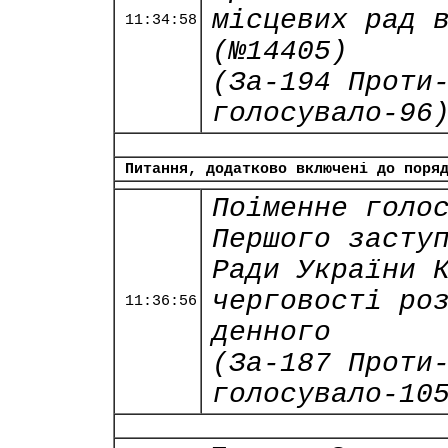
місцевих рад 
11:34:58
(№14405)
(За-194 Проти
голосувало-96
Питання, додатково включені до поря
Поіменне голо
Першого засту
Ради України 
черговості ро
11:36:56
денного
(За-187 Проти
голосувало-10