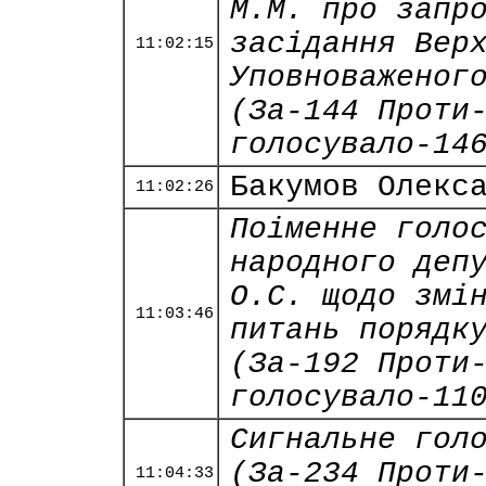
М.М. про запр
засідання Вер
11:02:15
Уповноваженог
(За-144 Проти
голосувало-14
Бакумов Олекс
11:02:26
Поіменне голо
народного деп
О.С. щодо змі
11:03:46
питань порядк
(За-192 Проти
голосувало-11
Сигнальне гол
(За-234 Проти
11:04:33