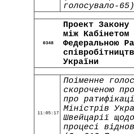
голосувало-65
Проект Закону
між Кабінетом
Федеральною Р
0348
співробітницт
України
Поіменне голо
скороченою пр
про ратифікац
Міністрів Укр
11:05:17
Швейцарії щод
процесі відно