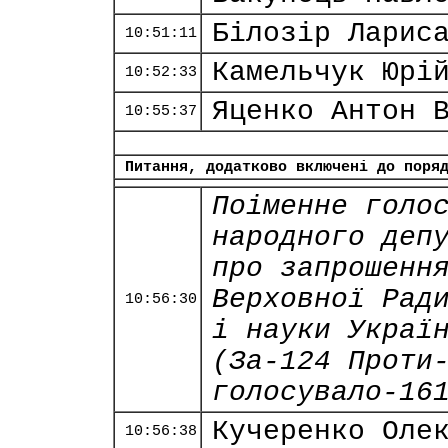
Білозір Ларис
10:51:11
Камельчук Юрі
10:52:33
Яценко Антон 
10:55:37
Питання, додатково включені до поря
Поіменне голо
народного деп
про запрошенн
Верховної Рад
10:56:30
і науки Украї
(За-124 Проти
голосувало-16
Кучеренко Оле
10:56:38