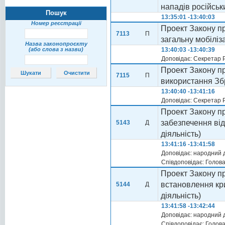
нападів російськ
Пошук
13:35:01 -13:40:03
Номер реєстрації
Проект Закону п
7113
П
загальну мобіліз
Назва законопроєкту
(або слова з назви)
13:40:03 -13:40:39
Доповідає: Секретар 
Проект Закону п
7115
П
використання Зб
13:40:40 -13:41:16
Доповідає: Секретар 
Проект Закону пр
забезпечення від
5143
Д
діяльність)
13:41:16 -13:41:58
Доповідає: народний
Співдоповідає: Голов
Проект Закону пр
встановлення кри
5144
Д
діяльність)
13:41:58 -13:42:44
Доповідає: народний
Співдоповідає: Голов