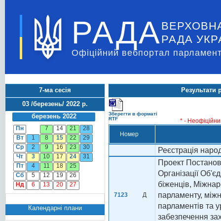
РАДА
ВЕРХОВН
РАДА УКР
Офіційний вебпортал парламент
7-ма сесія
Результати 
03 /березень/ 2022 р.
Зберегти в форматі
березень 2022
RTF
* - Неофіційни
Пн
7
14
21
28
Номер
Вт
1
8
15
22
29
Ср
2
9
16
23
30
Реєстрація народ
Чт
3
10
17
24
31
Проект Постанов
Пт
4
11
18
25
Організації Об'є
Сб
5
12
19
26
біженців, Міжна
Нд
6
13
20
27
парламенту, міжн
7123
Д
парламентів та у
Календарні плани
забезпечення зах