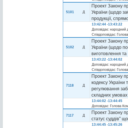
Проект Закону пр
України (щодо з
5101
Д
продукції, спрям
13:42:44 -13:43:22
Доповідає: народний
Співдоповідає: Голов
Проект Закону пр
України (щодо по
5102
Д
виготовлення та
13:43:22 -13:44:02
Доповідає: народний
Співдоповідає: Голов
Проект Закону п
кодексу України 
7118
Д
регулювання заб
складних умовах
13:44:02 -13:44:45
Доповідає: Голова Ко
Проект Закону пр
7117
Д
статус суддів” що
13:44:45 -13:45:26